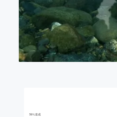
56
%達成