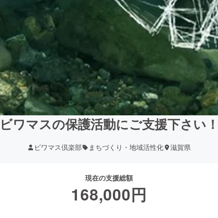
ビワマスの保護活動にご支援下さい
ビワマス倶楽部
まちづくり・地域活性化
滋賀県
現在の支援総額
168,000
円