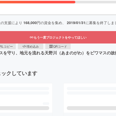
人の支援により
168,000
円の資金を集め、
2019/01/31
に募集を終了しま
もう一度プロジェクトをやってほしい
RLコピー
埋め込み
QRコード
スを守り、地元を流れる天野川（あまのがわ）をビワマスの故
ェックしています