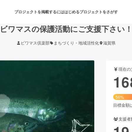
プロジェクトを掲載するには
はじめる
プロジェクトをさがす
ビワマスの保護活動にご支援下さい
ビワマス倶楽部
まちづくり・地域活性化
滋賀県
注目のリターン
注目の新着プロジェクト
募集終了が近いプロジェクト
も
現在の
音楽
舞台・パフォーマンス
16
ゲーム・サービス開発
フード・飲食店
56%
書籍・雑誌出版
アニメ・漫画
目標金額は3
支援者
チャレンジ
ビューティー・ヘルスケ
19