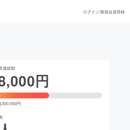
ログイン
/
新規会員登録
！
うすぐ公開されます
支援総額
プロダクト
8,000
円
ファッション
スポーツ
00,000円
数
ア
ソーシャルグッド
人