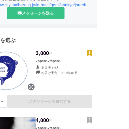
http://www.city.maibara.lg.jp/kurashi/gomi/kankyo/jourei/biwamasu/4730.html
メッセージを送る
を選ぶ
3,000
円
<span></span>
支援者：4人
お届け予定：2019年01月
このリターンを選択する
る
4,000
円
<span></span>