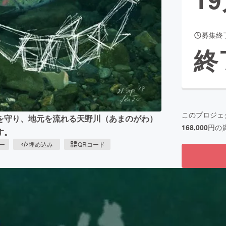
募集終
CAMPFIRE for Social Good
CAMPFIRE Creation
終
CAMPFIREふるさと納税
machi-ya
コミュニティ
このプロジェ
を守り、地元を流れる天野川（あまのがわ）
168,000
円の
す。
ピー
埋め込み
QRコード