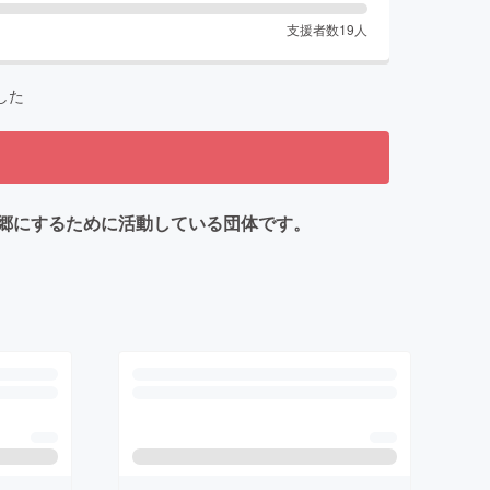
支援者数
19
人
した
郷にするために活動している団体です。