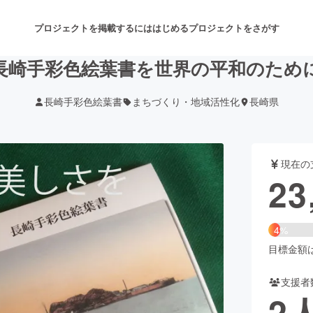
プロジェクトを掲載するには
はじめる
プロジェクトをさがす
長崎手彩色絵葉書を世界の平和のため
長崎手彩色絵葉書
まちづくり・地域活性化
長崎県
注目のリターン
注目の新着プロジェクト
募集終了が近いプロジェクト
も
現在の
音楽
舞台・パフォーマンス
23
ゲーム・サービス開発
フード・飲食店
4%
書籍・雑誌出版
アニメ・漫画
目標金額は5
支援者
チャレンジ
ビューティー・ヘルスケ
2