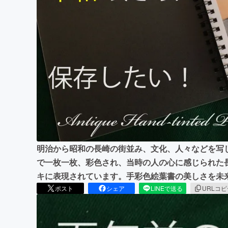
まちづくり・地域活性化
明治から昭和の長崎の街並み、文化、人々などを写
で一枚一枚、彩色され、当時の人の心に感じられた
キに表現されています。手彩色絵葉書の美しさを未
ポスト
シェア
LINEで送る
URLコ