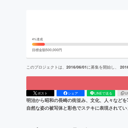
4
%達成
目標金額
500,000
円
このプロジェクトは、
2016/06/01
に募集を開始し、
201
ポスト
シェア
LINEで送る
U
明治から昭和の長崎の街並み、文化、人々などを
自然な姿の被写体と彩色でステキに表現されてい