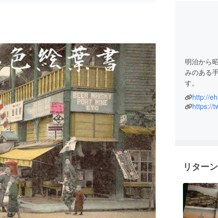
明治から
みのある
す。
http://
カラー写
https://
人の手で
外国人と
大切さを
個人的な趣
リターン
や fac
アム』で
『子供の
『こんな