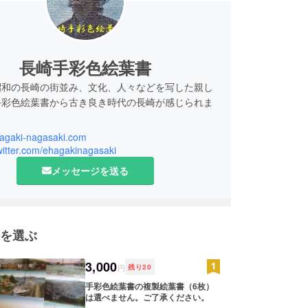
長崎手彩色絵葉書
昭和の長崎の街並み、文化、人々などを写した親し
手彩色絵葉書から古き良き時代の長崎が感じられま
ehagaki-nagasaki.com
真の技術がない時代に写された白黒写真をもとに、
twitter.com/ehagakinagasaki
色付けされた絵葉書。
メッセージを送る
日本人が住んでいる美しい長崎の街をみて、平和の
改めて感じました。
味でコレクションしはじめましたが、 instagram
を選ぶ
ebook で紹介しましたところ、『長崎ピースミュージ
展示会をさせていただき、大反響となりました。
3,000
円
残り
20
頃は、この場所はこうだったんだよ』
手彩色絵葉書の複製絵葉書（6枚）
は選べません。ご了承ください。
美しい建物があったんだね』