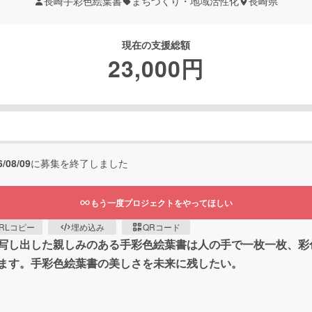
長崎手彩色絵葉書
まちづくり・地域活性化
長崎県
現在の支援総額
23,000
円
6/08/09
に募集を終了しました
もう一度プロジェクトをやってほしい
RLコピー
埋め込み
QRコード
写し出した親しみのある手彩色絵葉書は人の手で一枚一枚、彩
ます。手彩色絵葉書の美しさを未来に残したい。