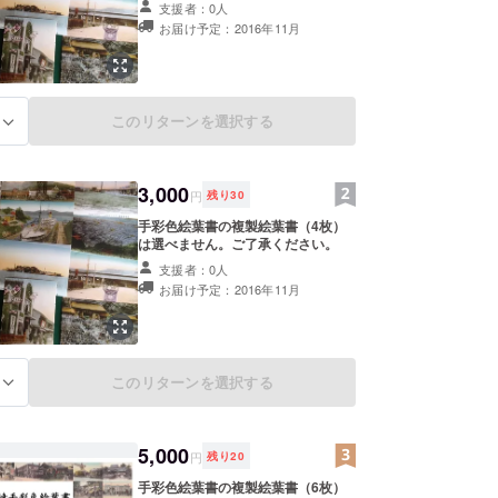
支援者：0人
お届け予定：2016年11月
葉書で家族や友達で故郷を語る良い機会ができるこ
平和』であればこそのステキなひと時だと感じま
このリターンを選択する
る
切さを伝えていくために、貴重な手彩色絵葉書は
宝物』となってほしいと考えています。
3,000
円
残り
30
彩色絵葉書ホームページ】
手彩色絵葉書の複製絵葉書（4枚）
gaki-nagasaki.com
は選べません。ご了承ください。
支援者：0人
彩色絵葉書インスタグラム】
お届け予定：2016年11月
w.instagram.com/ehagaki.nagasaki/
絵葉書 facebook】
ww.facebook.com/ehagaki.nagasaki
このリターンを選択する
る
5,000
円
残り
20
手彩色絵葉書の複製絵葉書（6枚）