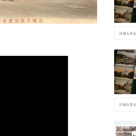
一枚の絵
とは、『
す。
詳細を見
平和の大
『世界の
【長崎手
http://eha
【長崎手
https://ww
【長崎手彩色
https://w
詳細を見