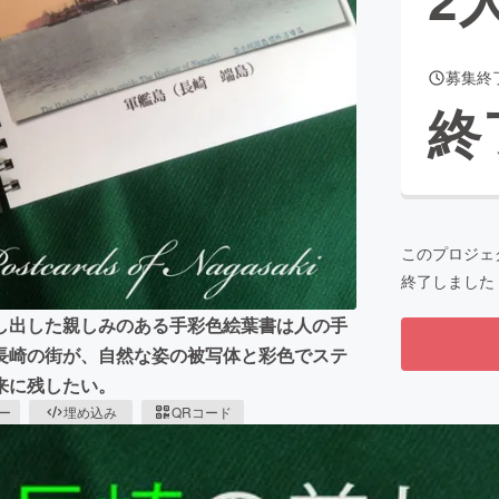
募集終
CAMPFIRE for Social Good
CAMPFIRE Creation
終
CAMPFIREふるさと納税
machi-ya
コミュニティ
このプロジェ
終了しました
し出した親しみのある手彩色絵葉書は人の手
長崎の街が、自然な姿の被写体と彩色でステ
来に残したい。
ピー
埋め込み
QRコード