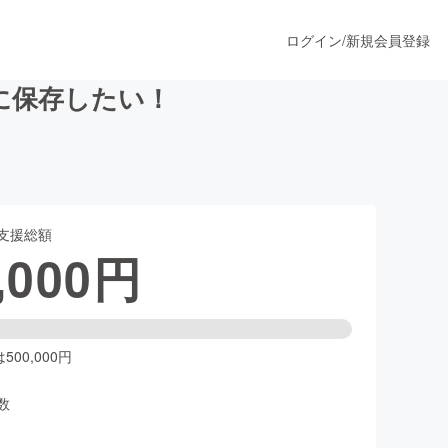
ログイン
/
新規会員登録
に保存したい！
うすぐ公開されます
支援総額
プロダクト
,000
円
ファッション
スポーツ
00,000円
数
ア
ソーシャルグッド
人