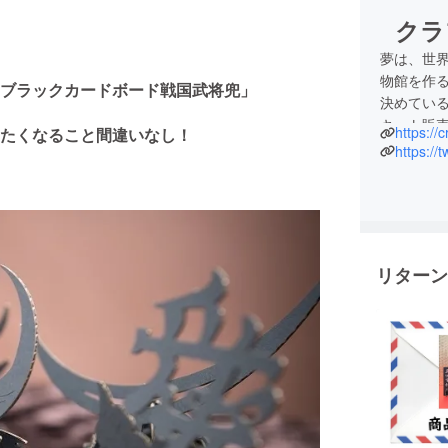
クラ
夢は、世
物館を作
ブラックカードボード戦国武将兜」
決めてい
キット販
https:/
たくなること間違いなし！
知っても
https://
てもらう
Cardboard 
"ダンボー
クラフトマ
リターン