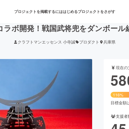
プロジェクトを掲載するには
はじめる
プロジェクトをさがす
コラボ開発！戦国武将兜をダンボール
クラフトマンエッセンス 小寺誠
プロダクト
兵庫県
注目のリターン
注目の新着プロジェクト
募集終了が近いプロジェクト
も
現在の
音楽
舞台・パフォーマンス
58
ゲーム・サービス開発
フード・飲食店
116%
書籍・雑誌出版
アニメ・漫画
目標金額は5
支援者
チャレンジ
ビューティー・ヘルスケ
45