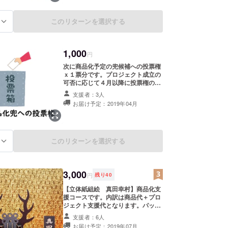
このリターンを選択する
る
1,000
円
次に商品化予定の兜候補への投票権
ｘ１票分です。プロジェクト成立の
可否に応じて４月以降に投票権の送
付させをて頂きます。次期商品化予
支援者：3人
定の兜は、【商品化予定兜一覧】の
お届け予定：2019年04月
投票数上位５種類の中から商品化致
します。【商品化予定兜一覧】： 豊
臣秀吉、北条氏康、本多忠勝、井伊
直政、浅井長政、前田利家、長宗我
部元親、上杉謙信、大友宗麟、竹中
このリターンを選択する
る
半兵衛、毛利元就、徳川家康、黒田
官兵衛、黒田長政、斎藤道三、上杉
景勝、立花宗茂、福島正則、山之内
一豊、宇喜多秀家、藤堂高虎、源義
3,000
円
残り
40
経、島津義久、後藤又兵衛、石田三
成、小笠原忠真、加藤清正
【立体紙組絵 真田幸村】商品化支
援コースです。内訳は商品代＋プロ
ジェクト支援代となります。パッ
ケージサイズ：幅１１０ｍｍｘ長さ
支援者：6人
２００ｍｍｘ厚み７ｍｍ 組立後サイ
お届け予定：2019年07月