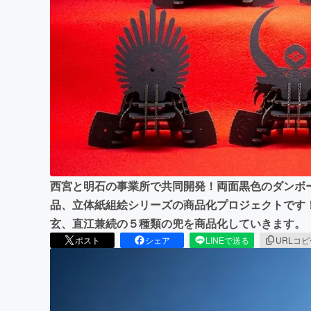
まちづくり・地域活性化
西宮と明石の事業所で共同開発！両面黒色のダンボ
品、立体紙組絵シリーズの商品化プロジェクトです
玄、直江兼続の５種類の兜を商品化していきます。
ポスト
シェア
LINEで送る
URLコ