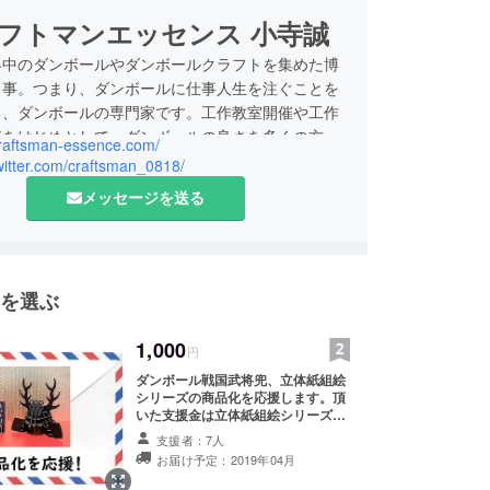
フトマンエッセンス 小寺誠
界中のダンボールやダンボールクラフトを集めた博
る事。つまり、ダンボールに仕事人生を注ぐことを
る、ダンボールの専門家です。工作教室開催や工作
売をはじめとして、ダンボールの良さを多くの方に
/craftsman-essence.com/
らい、新たな視点で物事を見てもらったり、体験し
twitter.com/craftsman_0818/
ことを提供しています。
メッセージを送る
is Wonderful!!
ルの何でも屋さん"
ンエッセンス 代表 小寺誠
を選ぶ
1,000
円
ダンボール戦国武将兜、立体紙組絵
シリーズの商品化を応援します。頂
いた支援金は立体紙組絵シリーズの
商品化を中心に使用します。リター
支援者：7人
ンとして御礼のメッセージ（E-mail
お届け予定：2019年04月
予定）を送らせて頂きます。上乗せ
支援も大歓迎です！