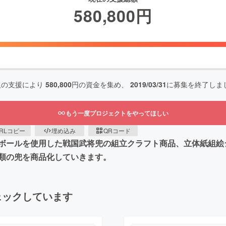
580,800
円
人の支援により
580,800
円の資金を集め、
2019/03/31
に募集を終了しま
もう一度プロジェクトをやってほしい
RLコピー
埋め込み
QRコード
ボールを使用した戦国武将兜の組立クラフト商品、立体紙組絵
類の兜を商品化していきます。
ェックしています