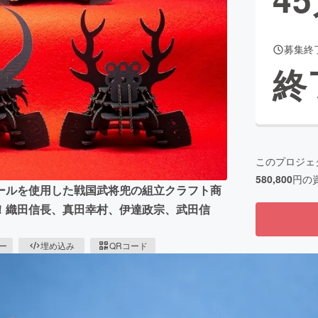
募集終
CAMPFIRE for Social Good
CAMPFIRE Creation
終
CAMPFIREふるさと納税
machi-ya
コミュニティ
このプロジェ
580,800
円の
ールを使用した戦国武将兜の組立クラフト商
！織田信長、真田幸村、伊達政宗、武田信
ピー
埋め込み
QRコード