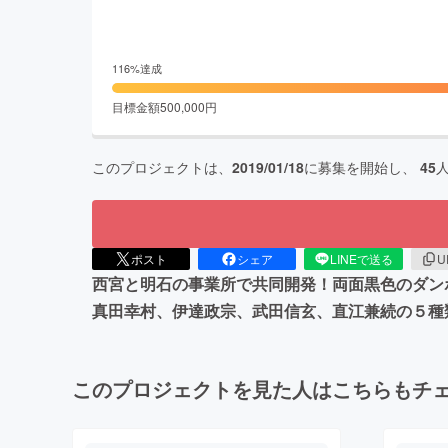
116
%達成
目標金額
500,000
円
このプロジェクトは、
2019/01/18
に募集を開始し、
45
ポスト
シェア
LINEで送る
U
西宮と明石の事業所で共同開発！両面黒色のダン
真田幸村、伊達政宗、武田信玄、直江兼続の５種
このプロジェクトを見た人はこちらもチ