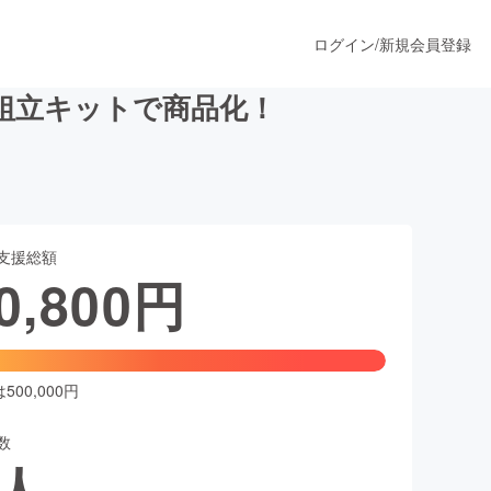
ログイン
/
新規会員登録
組立キットで商品化！
うすぐ公開されます
支援総額
プロダクト
0,800
円
ファッション
スポーツ
00,000円
数
ア
ソーシャルグッド
人