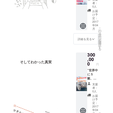
す。 座
できな
アテン
者：
間味島<
い方
ドをし
0人
古座間
は、”沖
ま
お届
味ビー
縄ブラ
す〜 "
け予
チにて>
ンド豚
2DAYS
定：
パラソ
肉しゃ
" 一緒に
2017
年04
ル＆
ぶしゃ
カヤッ
こ
月
シュ
ぶ”５名
クや人
の
リ
ノーケ
様分を
気の
タ
ー
ルセッ
送りま
SUP
ン
詳細を見る
を
トご用
す。）
等、お
選
択
意しま
LET'S
好きな
す
る
す。 ミ
PARTY
アク
300
シュラ
!
ティビ
ンガイ
pokke1
ティを
,00
そしてわかった真実
ドに掲
04デザ
選んで
0
円
載され
イン
もら
た美し
「サン
い、島
”世界中
い古座
ゴに優
の素敵
に５
間味
しい日
なガイ
艇、日
ビーチ
焼け止
ドさん
本に1艇
支援
にて
めパッ
ととも
の大型
者：
シュ
ケー
に体験
カタマ
0人
ノーケ
ジ」タ
しま
ラン
お届
リング
ンブ
しょ
ヨット
け予
をお楽
ラー
う！
のラ
定：
しみく
300ml
（カ
グーン
2017
年04
ださ
"SAVE
ヤッ
53”の