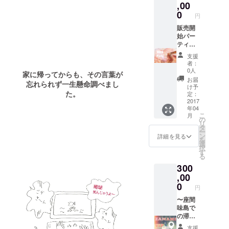
しい日
,00
ミソバ
焼け止
0
カスを
円
めパッ
防ぎ、
ケー
販売開
乾燥に
ジ」タ
始パー
よる小
ンブ
ティ
じわを
ラー
★VIP席
予防
支援
300ml
ご用意
し、コ
者：
をお届
★ ぜ
ラーゲ
0人
家に帰ってからも、その言葉が
けしま
ひご参
ンの減
お届
忘れられず一生懸命調べまし
す。 ＜
加下さ
少を抑
け予
た。
座間味
い！VIP
定：
制する
産もず
席をご
2017
月桃の
年04
く100%
用意し
天然成
こ
月
使用＞
ます
の
分によ
リ
和山海
（５名
タ
り、ハ
ー
雲”もず
様席）
ン
リのあ
詳細を見る
を
く乾麺”
座間味
選
るお肌
択
X 10束
島にて
す
へと導
る
をお届
BBQま
きま
300
けしま
たは沖
す。
す。 事
縄ブラ
,00
業所に
ンド豚
0
円
お礼札
しゃぶ
へのお
しゃぶ
〜座間
名前を
でおも
味島で
記載い
てなし
の滞在
たしま
（来沖
のフル
支援