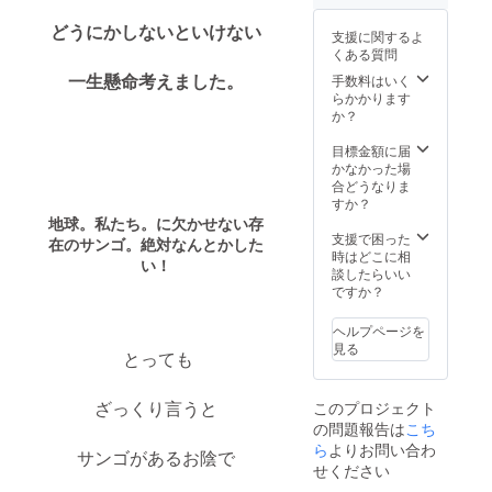
のご用
☆プロ
意しま
ジェク
どうにかしないといけない
支援に関するよ
す）沖
ト完了
くある質問
縄中か
後〜4月
ら選り
ごろま
一生懸命考えました。
手数料はいく
すぐっ
で日程
らかかります
た素材
は相談
か？
で、お
の上決
もてな
定☆
目標金額に届
しいた
かなかった場
します
合どうなりま
★ （来
すか？
沖でき
地球。私たち。に欠かせない存
ない方
支援で困った
在のサンゴ。絶対なんとかした
は、”沖
時はどこに相
い！
縄ブラ
談したらいい
ンド
ですか？
しゃぶ
しゃ
ヘルプページを
ぶ”5名
見る
とっても
様分を
送りま
す。）
ざっくり言うと
このプロジェクト
島の夜
の問題報告は
こち
を贅沢
な食材
ら
よりお問い合わ
サンゴがあるお陰で
ととも
せください
に過ご