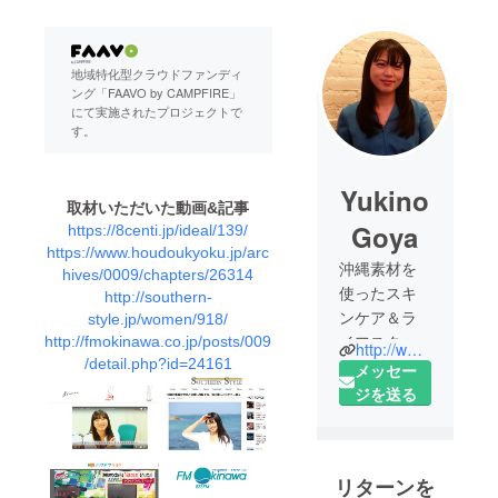
地域特化型クラウドファンディ
ング「FAAVO by CAMPFIRE」
にて実施されたプロジェクトで
す。
Yukino
取材いただいた動画&記事
Goya
https://8centi.jp/ideal/139/
https://www.houdoukyoku.jp/arc
沖縄素材を
hives/0009/chapters/26314
使ったスキ
http://southern-
ンケア＆ラ
style.jp/women/918/
イフスタイ
http://fmokinawa.co.jp/posts/009
http://www.wo-skincare.com
/detail.php?id=24161
ル事業を立
メッセー
ち上げてい
ジを送る
ます。自然
がたくさん
残る沖縄
リターンを
に！！沖縄