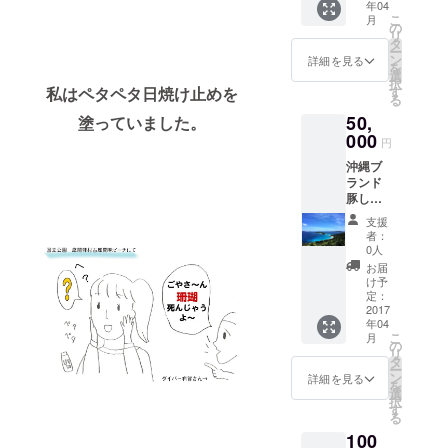
年04
アバ
こ
月
ター、
の
リ
ホホバ
タ
ー
オイル
ン
詳細を見る
を
の配合
選
択
のシン
私はペタペタ日焼け止めを
す
る
プルな
50,
塗っていました。
クリー
000
ムは、
円
アンチ
沖縄ブ
エイジ
ランド
ングケ
豚しゃ
アや紫
ぶしゃ
外線の
支援
ぶをご
ケアに
者：
自宅へ
お使い
0人
発送し
いただ
お届
ます
けま
け予
（３〜
定：
す。 優
４名様
2017
しい使
年04
分を送
い心地
こ
月
りま
の
で、
リ
す。）
タ
しっか
ー
pokke1
ン
りと肌
詳細を見る
を
04デザ
選
を守
択
イン
す
り、紫
る
「サン
外線に
100
ゴに優
よるシ