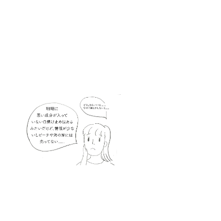
め”パッ
ケージ
プリン
トグッ
ズ記念
品は、
このク
ラウド
ファン
ディン
グのた
めに製
作する
オリジ
ナルの
記念品
になり
ます。