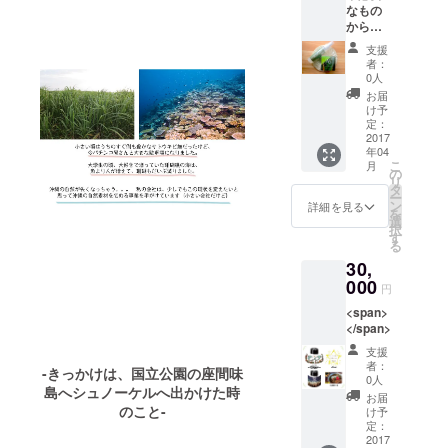
なもの
から解
放され
支援
て シン
者：
プルに
0人
美し
お届
く。
け予
「ウィ
定：
ズアウ
2017
年04
トスキ
こ
月
ンケ
の
リ
ア」の
タ
ー
月桃ミ
ン
詳細を見る
を
スト＆
選
択
シグネ
す
る
チャー
30,
クリー
ムの
000
円
セット
<span>
は、敏
</span>
感肌の
方にも
支援
お使い
者：
-きっかけは、国立公園の座間味
いただ
0人
島へシュノーケルへ出かけた時
けま
お届
のこと-
す。月
け予
桃、キ
定：
2017
ングシ