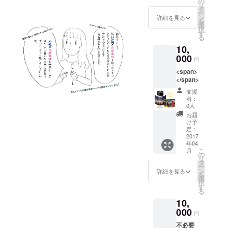
1000円
の
リ
＞ HPに
タ
ー
お名前
ン
詳細を見る
を
記載
選
択
す
る
10,
000
円
<span>
</span>
支援
者：
0人
お届
け予
定：
2017
年04
こ
月
の
リ
タ
ー
ン
詳細を見る
を
選
択
す
る
10,
000
円
不必要