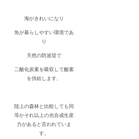
しま
しょ
う！ (最
大限に
海がきれいになり
ご協力
者様に
魚が暮らしやすい環境であ
日程を
合わせ
り
ます
が、
しっか
天然の防波堤で
りおも
てなし
できる
二酸化炭素を吸収して酸素
よう
に、事
を供給します。
前相談
させて
下さい
ませ。)
■
陸上の森林と比較しても同
pokke1
04デザ
等かそれ以上の光合成生産
イン”サ
ンゴに
力があると言われていま
優しい
日焼け
す。
止