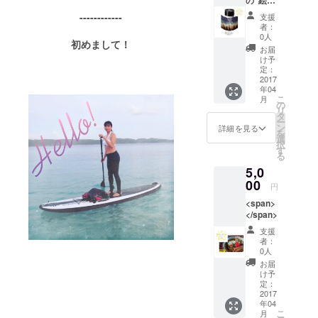
の”絵は
でのプ
がき”感
ロジェ
------------
支援
謝状＆
クトの
者：
メール
近況報
0人
初めまして！
での近
告、
お届
況報告
ウィズ
け予
★「サ
アウト
定：
ンゴに
2017
スキン
年04
優しい
ケアで
こ
月
日焼け
使用で
の
リ
止め」
きるオ
タ
ー
完成品
ンライ
ン
詳細を見る
を
"SAVE
ンクー
選
択
THE
ポン
す
る
CORAL
コード
5,0
"サンゴ
500円つ
の産卵
00
きで
円
パッ
す。
<span>
ケー
</span>
ジ タ
ンブ
支援
ラー
者：
300ml
0人
〜 ＜オ
お届
ンライ
け予
ンクー
定：
2017
ポン
年04
コード
こ
月