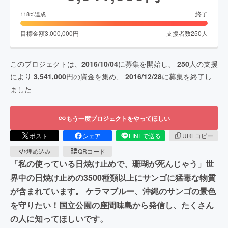
終了
118
%達成
目標金額
3,000,000
円
支援者数
250
人
このプロジェクトは、
2016/10/04
に募集を開始し、
250
人の支援
により
3,541,000
円の資金を集め、
2016/12/28
に募集を終了し
ました
もう一度プロジェクトをやってほしい
ポスト
シェア
LINEで送る
URLコピー
埋め込み
QRコード
「私の使っている日焼け止めで、珊瑚が死んじゃう」世
界中の日焼け止めの3500種類以上にサンゴに猛毒な物質
が含まれています。 ケラマブルー、沖縄のサンゴの景色
を守りたい！国立公園の座間味島から発信し、たくさん
の人に知ってほしいです。