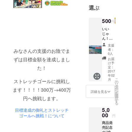
からサステ
選ぶ
イナブルな
社会を目指
500
円
していま
いい
す。
じゃ
ん！！
って
支援
思って
者：
みなさんの支援のお陰でま
くれた
0人
方、ワ
ずは目標金額を達成しまし
お届
ンコイ
け予
ン支援
定：
た！
してい
2017
年02
ただけ
こ
月
ストレッチゴールに挑戦し
ないで
の
リ
しょう
タ
ー
ます！！！！300万→400万
か！ 座
ン
詳細を見る
を
間味島
選
円へ挑戦します。
択
の景色
す
る
をちり
5,0
ばめた
目標達成の御礼とストレッチ
感謝状
00
ゴールへ挑戦！について
円
ハガキ
商品発
と、
売記念
メール