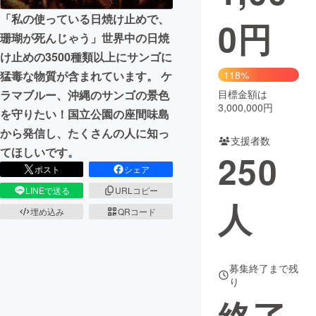
「私の使っている日焼け止めで、
0
円
まちづくり・地域活性化
珊瑚が死んじゃう」世界中の日焼
け止めの3500種類以上にサンゴに
CAMPFIRE for Social Good
CAMPFIRE Creation
猛毒な物質が含まれています。 ケ
118%
CAMPFIREふるさと納税
machi-ya
コミュニティ
ラマブルー、沖縄のサンゴの景色
目標金額は
3,000,000円
を守りたい！国立公園の座間味島
から発信し、たくさんの人に知っ
支援者数
てほしいです。
250
ポスト
シェア
LINEで送る
URLコピー
人
埋め込み
QRコード
募集終了まで残
り