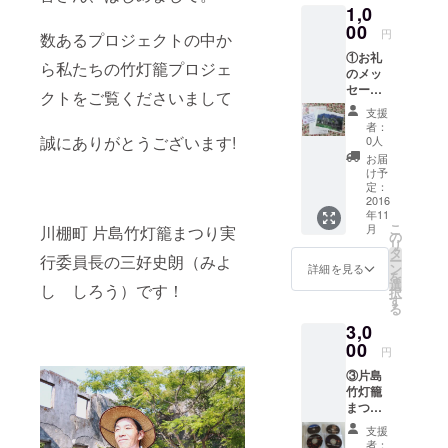
空機が使用
1,0
する魚雷の
00
円
数あるプロジェクトの中か
性能を試験
①お礼
ら私たちの竹灯籠プロジェ
するもの
のメッ
セージ
だったので
クトをご覧くださいまして
私達の
支援
す。
プロ
者：
終戦を迎え
ジェク
誠にありがとうございます!
0人
トにご
た時、その
お届
協力頂
け予
建物は使わ
いた皆
定：
様へ、
2016
れることな
年11
お礼の
く約70年の
こ
月
川棚町 片島竹灯籠まつり実
お返事
の
リ
歳月をかけ
を送ら
タ
行委員長の三好史朗（みよ
ー
せて頂
て朽ちてい
ン
詳細を見る
を
きま
選
し しろう）です！
きました。
択
す。 ②
す
る
途中、屋根
川棚町
3,0
で地域
が抜け落
活性化
00
円
ち、そこに
に取り
③片島
組まれ
種が飛んで
竹灯籠
ている
きて大きな
まつり
【みん
大きな木に
フォト
なでワ
支援
CD 川棚
ハハ】
なりまし
者：