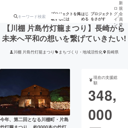
新
ロ
規
グ
会
プロジェクトを掲
はじ
プロジェクト
/
載するには
める
をさがす
イ
員
ン
登
【川棚 片島竹灯籠まつり】長崎から
録
未来へ平和の想いを繋げていきたい!
人気のプロ
注目のリ
注目の新着プロ
募集終了が近いプ
もうすぐ公開
川棚 片島竹灯籠まつり
まちづくり・地域活性化
長崎県
ジェクト
ターン
ジェクト
ロジェクト
されます
アート・写真
音楽
現在の支援総
額
348,
テクノロジー・ガジェット
ゲーム・サ
000
映像・映画
書籍・雑誌
今年、第二回となる川棚町・片島
ビジネス・起業
チャレンジ
竹灯籠まつり。 約3000本の竹灯