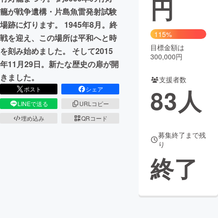
円
籠が戦争遺構・片島魚雷発射試験
まちづくり・地域活性化
場跡に灯ります。 1945年8月。終
115%
戦を迎え、この場所は平和へと時
目標金額は
CAMPFIRE for Social Good
CAMPFIRE Creation
を刻み始めました。 そして2015
300,000円
CAMPFIREふるさと納税
machi-ya
コミュニティ
年11月29日。新たな歴史の扉が開
きました。
支援者数
83
人
ポスト
シェア
LINEで送る
URLコピー
埋め込み
QRコード
募集終了まで残
り
終了