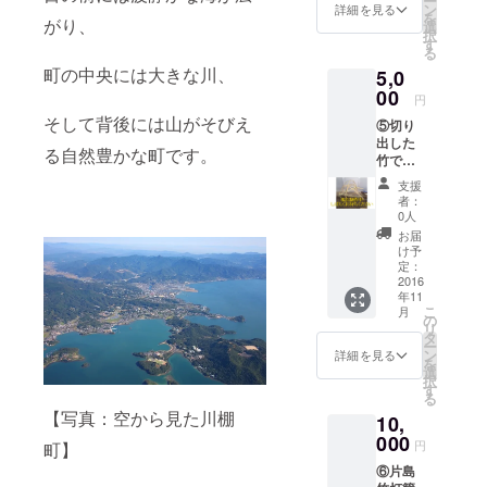
ー
プリン
は4種
ン
ぎって
詳細を見る
ることとな
を
トした
がり、
類。ど
選
作られ
るのです。
択
特製タ
れが届
す
たとは
る
オルで
くかは
思えな
町の中央には大きな川、
5,0
す。 ④
開封し
い、ま
切り出
00
てから
るで絵
円
した竹
のお楽
画のよ
そして背後には山がそびえ
⑤切り
で作っ
しみで
うな作
出した
た提灯
す。(内
品で
る自然豊かな町です。
竹で
当日、
容は変
す。 詳
作った
足下を
わりま
しい活
支援
提灯 当
照らし
せん)
動につ
者：
日、足
てくれ
0人
いて
下を照
るプロ
は、こ
お届
らして
ジェク
け予
ちらを
くれる
ト特別
定：
ご覧く
プロ
2016
品で
ださ
年11
ジェク
す。会
い。
こ
月
ト特別
場入口
の
http://w
リ
品で
にある
タ
ww.fac
ー
す。会
受付所
ン
詳細を見る
ebook.c
を
場入口
でお渡
選
om/gro
択
にある
し致し
す
ups/633
る
受付所
ます。
829476
【写真：空から見た川棚
10,
でお渡
633703/
し致し
000
円
町】
ます。
⑥片島