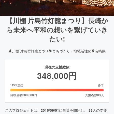
【川棚 片島竹灯籠まつり】長崎か
ら未来へ平和の想いを繋げていき
たい!
川棚 片島竹灯籠まつり
まちづくり・地域活性化
長崎県
現在の支援総額
348,000
円
終了
115
%達成
目標金額
300,000
円
支援者数
83
人
このプロジェクトは、
2016/09/01
に募集を開始し、
83
人の支援