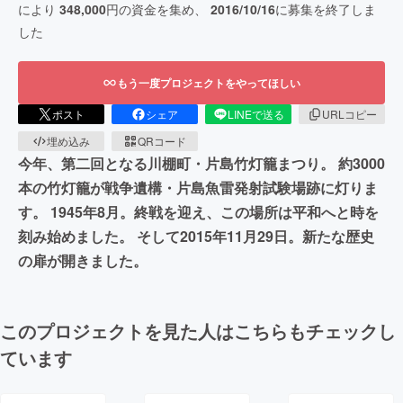
により
348,000
円の資金を集め、
2016/10/16
に募集を終了しま
した
もう一度プロジェクトをやってほしい
ポスト
シェア
LINEで送る
URLコピー
埋め込み
QRコード
今年、第二回となる川棚町・片島竹灯籠まつり。 約3000
本の竹灯籠が戦争遺構・片島魚雷発射試験場跡に灯りま
す。 1945年8月。終戦を迎え、この場所は平和へと時を
刻み始めました。 そして2015年11月29日。新たな歴史
の扉が開きました。
このプロジェクトを見た人はこちらもチェックし
ています