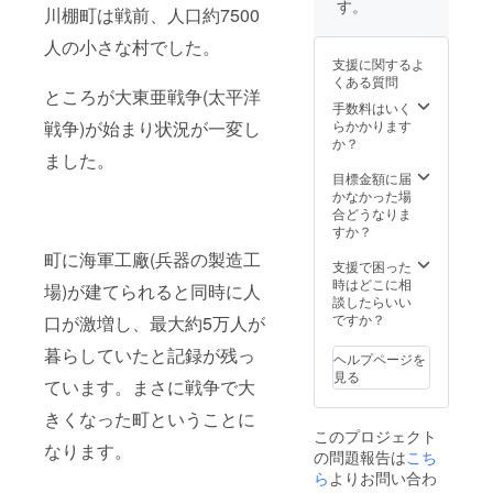
す。
川棚町は戦前、人口約7500
別な場
所で。
人の小さな村でした。
(乗船さ
支援に関するよ
れる船
くある質問
は大型
ところが大東亜戦争(太平洋
瀬渡船
手数料はいく
を予定
戦争)が始まり状況が一変し
らかかります
してお
か？
ました。
りま
す。)
目標金額に届
かなかった場
合どうなりま
すか？
町に海軍工廠(兵器の製造工
支援で困った
時はどこに相
場)が建てられると同時に人
談したらいい
ですか？
口が激増し、最大約5万人が
暮らしていたと記録が残っ
ヘルプページを
見る
ています。まさに戦争で大
きくなった町ということに
このプロジェクト
なります。
の問題報告は
こち
ら
よりお問い合わ