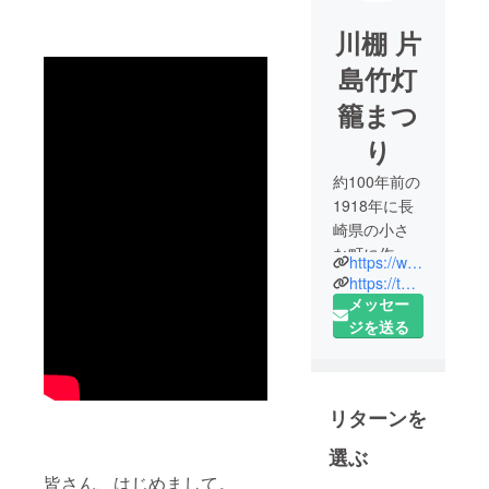
川棚 片
島竹灯
籠まつ
り
約100年前の
1918年に長
崎県の小さ
な町に作ら
https://www.instagram.com/katashima_candle/?hl=ja
れた軍事施
https://twitter.com/Katashimacandle
設が建設さ
メッセー
れました。
ジを送る
地域住民に
はビール工
場と言って
リターンを
いた施設で
すが、実は
選ぶ
戦時中に航
皆さん、はじめまして。