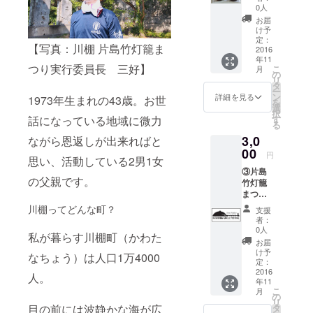
町で活
さんの
0人
た。
動され
活動の1
お届
ている
今ではその
つであ
け予
カメラ
る"新聞
定：
木は「平和
【写真：川棚 片島竹灯籠ま
マン・
2016
ちぎり
の象徴」と
年11
久保田
絵クラ
つり実行委員長 三好】
こ
月
栄城 氏
ブ" この
して使われ
の
リ
に撮影
活動は
タ
なくなった
ー
を依頼
町を飛
ン
詳細を見る
1973年生まれの43歳。お世
を
建物の時を
し、昨
び出
選
択
年の竹
し、幅
す
話になっている地域に微力
平和な時代
る
灯籠ま
広い地
とともに生
3,0
つりの
ながら恩返しが出来ればと
域に広
様子を1
きていま
00
がりを
円
思い、活動している2男1女
枚の
みせて
す。
③片島
フォト
いま
の父親です。
竹灯籠
アルバ
す。 特
まつり
ムに致
別に片
2015年11月
オリジ
しまし
島竹灯
川棚ってどんな町？
支援
戦争遺構と
ナル・
た。永
籠まつ
者：
マフ
平和の融合
久保存
りのた
0人
私が暮らす川棚町（かわた
ラータ
版の1枚
めに、
お届
として、竹
オル 竹
に仕上
絵ハガ
け予
なちょう）は人口1万4000
灯籠まつり
灯籠ま
がって
定：
キにし
つりの
2016
いま
が開催され
て頂き
人。
年11
オリジ
す。
まし
るまで静か
こ
月
ナル・
ジャ
の
た。 新
リ
な時が流れ
ロゴを
ケット
タ
目の前には波静かな海が広
聞をち