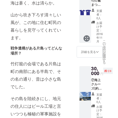
竹灯籠
海は蒼く、水は清らか。
まつり
オリジ
支援
ナルT
山から吹き下ろす清々しい
者：
シャツ
0人
竹灯籠
風が、この地に住む町民の
お届
まつり
け予
暮らしを見守ってくれてい
のオリ
定：
ジナ
2016
ます。
年11
ル・ロ
こ
月
ゴをプ
の
リ
リント
タ
戦争遺構がある片島ってどんな
ー
した特
ン
詳細を見る
場所？
を
製Tシャ
選
択
ツで
す
る
竹灯籠の会場である片島は
す。カ
30,
ラーは
町の南部にある半島で、そ
残り3
ネイ
000
円
ビー。
の名の通り、昔は小さな島
⑦海上
ご希望
クルー
のサイ
でした。
ズ(約30
ズを下
分) 3枠
記より
支援
限定の
お選び
その島を陸続きにし、地元
者：
コース
くださ
0人
です。1
の住人にはビール工場と言
い。
お届
枠につ
(S・
け予
いつつも極秘の軍事施設を
き支援
M・L・
定：
者様＋4
2016