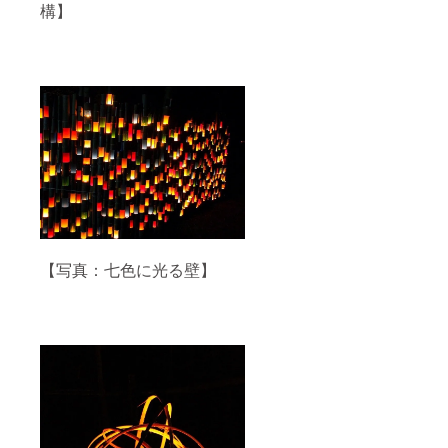
構】
【写真：七色に光る壁】