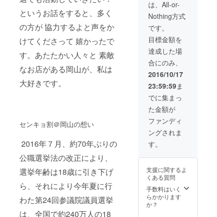
は、All-or-
というお話をすると、多く
Nothing方式
の方が 協力するよと声をか
です。
目標金額を
けてくださって 嬉かったで
達成した場
す。あたたかい人々と 素敵
合にのみ、
なお店がある岡山が、私は
2016/10/17
大好きです。
23:59:59
ま
でに集まっ
た金額が
ファンディ
センキョ割＠岡山の想い
ングされま
2016年７月、約70年ぶりの
す。
公職選挙法の改正により、
支援に関するよ
選挙年齢は18歳に引き下げ
くある質問
ら、それにより今年夏に行
手数料はいく
らかかります
わた第24回参議院議員選挙
か？
は、全国で約240万人の18