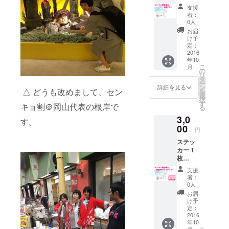
イズ
支援
若者が参画
横 210
者：
する街 岡山
㎜×
0人
縦 297
を目指して
お届
㎜）
け予
「センキョ
定：
2016
割」という
年10
活動をしま
こ
月
の
リ
す。
タ
ー
ン
詳細を見る
△ どうも改めまして、セン
を
選
択
す
キョ割＠岡山代表の根岸で
る
3,0
す。
00
円
ステッ
カー 1
枚
（横
支援
150㎜
者：
× 縦
0人
100㎜）
お届
チラシ
け予
30
定：
部
2016
年10
（A4サ
月