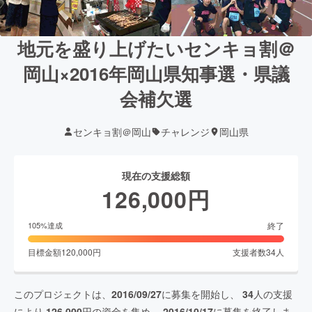
地元を盛り上げたいセンキョ割＠
岡山×2016年岡山県知事選・県議
会補欠選
センキョ割＠岡山
チャレンジ
岡山県
現在の支援総額
126,000
円
終了
105
%達成
目標金額
120,000
円
支援者数
34
人
このプロジェクトは、
2016/09/27
に募集を開始し、
34
人の支援
により
126,000
円の資金を集め、
2016/10/17
に募集を終了しま