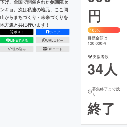
下げ、全国で開催された参議院セ
円
ンキョ。次は私達の地元、ここ岡
まちづくり・地域活性化
山からまちづくり・未来づくりを
地方選と共に行います！
CAMPFIRE for Social Good
CAMPFIRE Creation
105%
ポスト
シェア
CAMPFIREふるさと納税
machi-ya
コミュニティ
目標金額は
LINEで送る
URLコピー
120,000円
埋め込み
QRコード
支援者数
34
人
募集終了まで残
り
終了