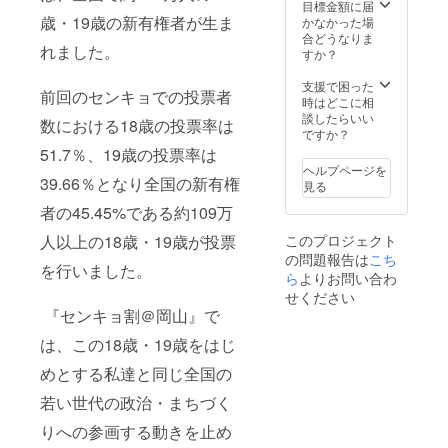
目標金額に届
歳・19歳の新有権者が生ま
かなかった場
合どうなりま
れました。
すか？
支援で困った
前回のセンキョでの投票者
時はどこに相
談したらいい
数における18歳の投票率は
ですか？
51.7％、19歳の投票率は
ヘルプページを
39.66％となり全国の新有権
見る
者の45.45%である約109万
このプロジェクト
人以上の18歳・19歳が投票
の問題報告は
こち
を行いました。
ら
よりお問い合わ
せください
『センキョ割＠岡山』で
は、この18歳・19歳をはじ
めとする私達と同じ全国の
若い世代の政治・まちづく
りへの参画する動きを止め