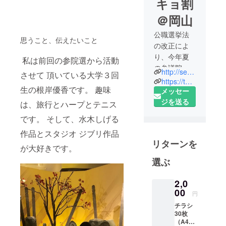
キョ割
＠岡山
公職選挙法
思うこと、伝えたいこと
の改正によ
り、今年夏
私は前回の参院選から活動
の参議院選
http://senkyowari.okayama.co/
させて 頂いている大学３回
挙から18歳
https://twitter.com/senkyowari
生の根岸優香です。 趣味
以上の投票
メッセー
が可能にな
ジを送る
は、旅行とハープとテニス
ります。現
です。 そして、水木しげる
在この大切
作品とスタジオ ジブリ作品
なタイミン
リターンを
グに合わせ
が大好きです。
て日本全国
選ぶ
で様々な団
体が様々な
2,0
仕掛けを準
00
円
備していま
チラシ
す。私たち
30枚
（A4サ
は、日本一