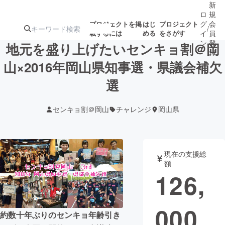
新
ロ
規
グ
会
プロジェクトを掲
はじ
プロジェクト
/
載するには
める
をさがす
イ
員
ン
登
地元を盛り上げたいセンキョ割＠岡
録
山×2016年岡山県知事選・県議会補欠
選
人気のプロ
注目のリ
注目の新着プロ
募集終了が近いプ
もうすぐ公開
ジェクト
ターン
ジェクト
ロジェクト
されます
センキョ割＠岡山
チャレンジ
岡山県
アート・写真
音楽
現在の支援総
テクノロジー・ガジェット
ゲーム・サ
額
126,
映像・映画
書籍・雑誌
000
約数十年ぶりのセンキョ年齢引き
ビジネス・起業
チャレンジ