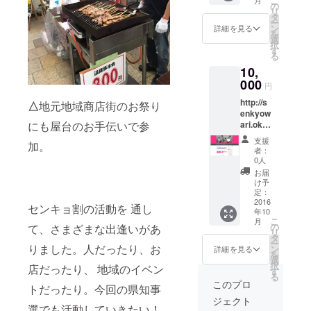
こ
イズ
の
リ
横 210
タ
ー
㎜×
ン
詳細を見る
を
縦 297
選
択
㎜）
す
る
10,
000
円
http://s
△
地元地域商店街のお祭り
enkyow
ari.oka
にも屋台のお手伝いで参
yama.c
支援
加。
o/ セン
者：
キョ割
0人
＠岡山
お届
の公式
け予
サイト
定：
のバ
2016
センキョ割の活動を 通し
年10
ナーで
こ
月
す。割
の
て、さまざまな出逢いがあ
リ
引期間
タ
ー
中1日表
りました。人だったり、お
ン
詳細を見る
を
示され
選
択
店だったり、 地域のイベン
ます。
す
る
このプロ
トだったり。今回の県知事
ジェクト
選でも活動していきたい！