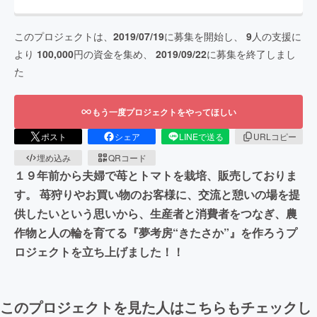
このプロジェクトは、
2019/07/19
に募集を開始し、
9
人の支援に
より
100,000
円の資金を集め、
2019/09/22
に募集を終了しまし
た
もう一度プロジェクトをやってほしい
ポスト
シェア
LINEで送る
URLコピー
埋め込み
QRコード
１９年前から夫婦で苺とトマトを栽培、販売しておりま
す。 苺狩りやお買い物のお客様に、交流と憩いの場を提
供したいという思いから、生産者と消費者をつなぎ、農
作物と人の輪を育てる『夢考房“きたさか”』を作ろうプ
ロジェクトを立ち上げました！！
このプロジェクトを見た人はこちらもチェックし