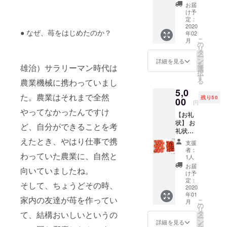
【苺化
お届
粧箱入
け予
りト
定：
レー1
2020
● なぜ、苺をはじめたのか？
年02
箱】 滋
こ
月
賀・彦
の
リ
根の名
タ
ー
水で育
ン
詳細を見る
を
雄治）サラリーマン時代は
てた甘
選
択
い苺を
す
る
農業機械に携わっていまし
お届け
5,0
しま
た。農業はそれまで全然
残り50
す。 1
00
円
トレー
やってなかったんですけ
【お礼
550ｇ、
状】 お
個数
ど、自分ができることを考
礼状を
は、12
お送り
えたとき、やはり仕事で携
個又は
支援
しま
15個で
者：
わっていた農業に、自然と
す。
す。
1人
【トマ
お届
向いていましたね。
ト1.5
け予
㎏】 桃
定：
そして、ちょうどその時、
太郎ト
2020
年01
マト・
家内の友達が苺を作ってい
こ
月
フル
の
リ
ティカ
て、結構おいしいというの
タ
ー
トマ
ン
詳細を見る
を