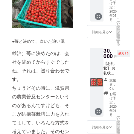
り2名様
ストラ
け予
ご招
ンで
定：
待】 苺
2020
す。 ラ
年03
狩りは
ンチに
こ
月
30分食
はスト
の
リ
べ放題
ロベ
タ
ー
です。
リー
ン
詳細を見る
を
1週間前
フィー
選
択
までに
●苺と決めて、吹いた追い風
ルドき
す
る
ご予約
たさか
30,
くださ
のトマ
雄治）苺に決めたのは、会
残り10
いま
000
トを
円
せ。 期
使って
社を辞めてからすぐでした
【お礼
間は、
いただ
状】 お
2020年
いてお
ね。それは、巡り合わせで
礼状を
3月～5
りま
お送り
す。
月とな
す！ ま
支援
しま
りま
た、き
者：
ちょうどその時に、滋賀県
す。
す。 ※
たさか
0人
【苺化
ご予約
の苺を
お届
の農業普及センターという
粧箱入
は下記
ふんだ
け予
りト
の「ス
定：
んに
のがあるんですけども、そ
レー2箱
2020
トロベ
使って
年01
を3回送
リー
いただ
こが結構苺栽培に力を入れ
こ
月
付】 滋
フィー
の
いてい
リ
賀・彦
ルドき
てまして、いろんな方式を
タ
る大人
ー
根の湧
たさ
ン
気苺タ
詳細を見る
を
考えていました。そのセン
き水で
か」ま
選
ルトを
択