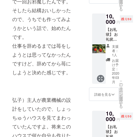
で一回お邪魔したんです。
ト・ア
選
択
イコト
す
る
そしたら結構おいしかった
マトの
10,
ミック
ので、うちでも作ってみよ
残り50
スで
000
円
す。
うかという話で、始めたん
【お礼
状】 お
です。
礼状を
お送り
仕事を辞めるまでは苺をし
支援
しま
者：
ようとは思ってなかったん
す。
1人
【苺狩
お届
ですけど、辞めてから苺に
り2名様
け予
ご招
定：
しようと決めた感じです。
待】 苺
2020
年03
狩りは
こ
月
30分食
の
リ
べ放題
タ
ー
です。
ン
詳細を見る
を
1週間前
選
弘子）主人が農業機械の設
択
までに
す
る
ご予約
計をしていたので、しょっ
10,
くださ
ちゅうハウスを見てまわっ
残り50
いま
000
円
せ。 期
ていたんですよ。将来この
【お礼
間は、
状】 お
2020年
ハウスで何か自分も作りた
礼状を