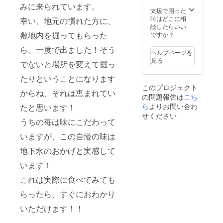
す。 1
090-
みに来られています。
瓶150g
支援で困った
5164-
【苺化
時はどこに相
6088 北
幸い、地元の慣れた方に、
粧箱入
談したらいい
坂 雄
りト
敷地内を掘ってもらった
ですか？
治・弘
レー2箱
子
ら、一度で出ました！そう
を4回送
ヘルプページを
付】 滋
見る
でないと場所を変えて掘っ
賀・彦
根の湧
たりということになります
き水で
このプロジェクト
育てた
からね、それは恵まれてい
の問題報告は
こち
甘い苺
をお届
ら
よりお問い合わ
たと思います！
けしま
せください
うちの苺は味にこだわって
す。 1
トレー
いますが、この自慢の味は
550ｇ、
個数は
地下水のおかげと実感して
12個又
は15個
います！
です。
【トマ
これは実際に食べてみても
ト2.5㎏
を3回送
らったら、すぐにおわかり
付】 桃
いただけます！！
太郎ト
マト・