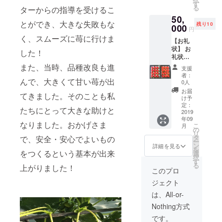
育てた
でご連
す
ワン
る
ターからの指導を受けるこ
甘い苺
絡くだ
ホール
50,
をお届
さい。
つけさ
とができ、大きな失敗もな
残り10
けしま
000
【いち
せてい
円
す。 1
ごジャ
ただき
く、スムーズに苺に行けま
【お礼
トレー
ム2瓶】
ます！
状】 お
550ｇ、
滋賀・
した！
【イタ
礼状を
個数は
彦根の
リア食
お送り
12個又
また、当時、品種改良も進
名水で
堂
支援
しま
は15個
育てた
FUKUM
者：
んで、大きくて甘い苺が出
す。
です。
苺でつ
0人
OTO】
【苺狩
【トマ
くった
滋賀県
お届
てきました。そのことも私
り2名様
ト2.5㎏
自慢の
け予
彦根市
ご招
を2回送
定：
ジャム
小泉町
たちにとって大きな助けと
待】 苺
2019
付】 桃
をお届
1025-6
年09
狩りは
太郎ト
けしま
℡
なりました。おかげさま
こ
月
30分食
マト・
の
す。 1
0749-
リ
べ放題
フル
タ
で、安全・安心でよいもの
瓶150g
47-
ー
です。
ティカ
ン
【苺化
詳細を見る
6770 イ
を
1週間前
をつくるという基本が出来
トマ
選
粧箱入
タリア
択
までに
ト・ア
す
りト
食堂
る
上がりました！
ご予約
イコト
レー2箱
このプロ
FUKUM
くださ
マトの
を3回送
OTOは
ジェクト
いま
ミック
付】 滋
事前に
せ。 期
スで
賀・彦
は、All-or-
予約が
間は、
す。
根の湧
必要で
Nothing方式
2020年
き水で
す。期
3月～5
育てた
です。
間は