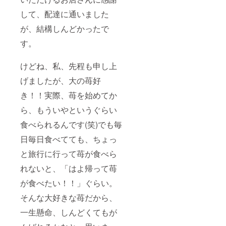
5164-
6088 北
して、配達に通いました
坂 雄
治・弘
が、結構しんどかったで
子
す。
けどね、私、先程も申し上
げましたが、大の苺好
き！！実際、苺を始めてか
ら、もういやというぐらい
食べられるんです(笑)でも毎
日毎日食べてても、ちょっ
と旅行に行って苺が食べら
れないと、「はよ帰って苺
が食べたい！！」ぐらい。
そんな大好きな苺だから、
一生懸命、しんどくてもが