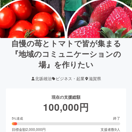
自慢の苺とトマトで皆が集まる
『地域のコミュニケーションの
場』を作りたい
北坂雄治
ビジネス・起業
滋賀県
現在の支援総額
100,000
円
終了
5
%達成
目標金額
2,000,000
円
支援者数
9
人