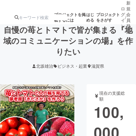
新
ロ
規
グ
会
プロジェクトを掲
はじ
プロジェクト
/
載するには
める
をさがす
イ
員
ン
登
自慢の苺とトマトで皆が集まる『地
録
域のコミュニケーションの場』を作
りたい
人気のプロ
注目のリ
注目の新着プロ
募集終了が近いプ
もうすぐ公開
ジェクト
ターン
ジェクト
ロジェクト
されます
北坂雄治
ビジネス・起業
滋賀県
アート・写真
音楽
現在の支援総
テクノロジー・ガジェット
ゲーム・サ
額
100,
映像・映画
書籍・雑誌
000
ビジネス・起業
チャレンジ