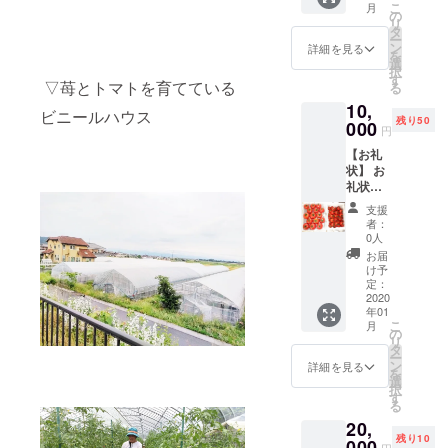
す。 1
こ
月
賀・彦
の
瓶150g
リ
根の湧
タ
【スト
ー
き水で
ン
ロベ
詳細を見る
を
育てた
選
リー
択
甘い苺
す
フィー
▽苺とトマトを育てている
る
を送り
ルドき
10,
しま
たさ
ビニールハウス
残り50
す。 1
000
か】 滋
円
トレー
賀県彦
【お礼
550ｇ、
根市開
状】 お
個数は
出今町
礼状を
12個又
殿街通
お送り
は15個
226-6
支援
しま
です。
電話・
者：
す。
【トマ
0人
FAX
【トマ
ト2.0
0749-
お届
ト2.5㎏
㎏】 桃
け予
28-
×2回】
太郎ト
定：
1513 携
桃太郎
2020
マト・
帯
年01
トマ
フル
こ
月
ト・フ
ティカ
の
090-
リ
ルティ
トマ
タ
5164-
ー
カトマ
ト・ア
ン
詳細を見る
6088 北
を
ト・ア
イコト
選
坂 雄
択
イコト
マトの
す
治・弘
る
マトの
ミック
子
20,
ミック
スで
残り10
スで
000
す！