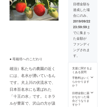
月とな
甘い苺
2020年
目標金額を
りま
をお届
3月、4
す。 ※
けしま
達成した場
月とな
ご予約
す。 1
りま
合にのみ、
は下記
トレー
す。
の「ス
550ｇ、
2019/09/22
トロベ
個数は
23:59:59
ま
リー
12個又
フィー
は15個
でに集まっ
ルドき
です。
た金額が
たさ
【スト
か」ま
ロベ
ファンディ
でご連
リー
ングされま
絡くだ
フィー
さい。
ルドき
す。
【いち
● 苺栽培へのこだわり
たさ
ごジャ
か】 滋
ム2瓶】
賀県彦
雄治）私たちの農園の近く
支援に関するよ
滋賀・
根市開
くある質問
彦根の
出今町
には、名水が湧いているん
名水で
手数料はいく
殿街通
育てた
らかかります
です。犬上川の伏流水で、
226-6
苺でつ
か？
電話・
くった
日本百名水にも選ばれた
FAX
自慢の
目標金額に届
0749-
「十王の水」です。ミネラ
ジャム
かなかった場
28-
をお届
合どうなりま
1513 携
ルが豊富で、沢山の方が汲
けしま
すか？
帯