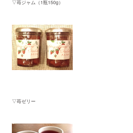
▽苺ジャム（1瓶150g）
▽苺ゼリー