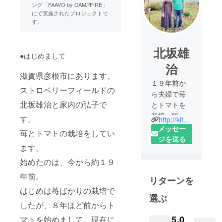
ング「FAAVO by CAMPFIRE」
にて実施されたプロジェクトで
す。
北坂雄
●はじめまして
治
滋賀県彦根市にあります、
１９年前か
ストロベリーフィールドの
ら夫婦で苺
北坂雄治と家内の弘子で
とトマトを
栽培、販売
す。
http://kitasakaichigo.shiga-saku.net/
しておりま
メッセー
苺とトマトの栽培をしてい
す。
ジを送る
ます。
苺狩りやお
買い物のお
始めたのは、今から約１９
客様に、交
年前。
リターンを
流と憩いの
はじめは苺ばかりの栽培で
場を提供し
選ぶ
たいという
したが、８年ほど前からト
思いから、
5,0
マトを始めまして、現在に