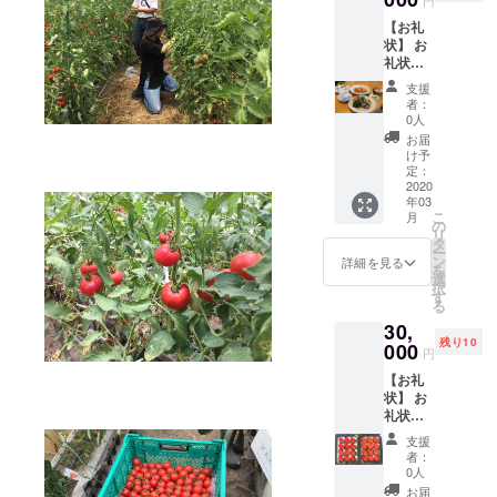
円
す。
【お礼
状】 お
礼状を
お送り
支援
しま
者：
す。
0人
【イタ
お届
リア食
け予
堂
定：
FUKUM
2020
年03
OTOの
こ
月
ランチ
の
リ
セット2
タ
ー
名様ご
ン
詳細を見る
を
招待
選
択
と、苺
す
る
タルト
30,
(18㎝)1
残り10
個招待
000
円
券送
【お礼
付】 滋
状】 お
賀県彦
礼状を
根市に
お送り
ある大
支援
しま
人気の
者：
す。
イタリ
0人
【苺狩
アンレ
お届