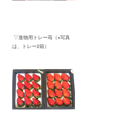
▽進物用トレー苺（※写真
は、トレー2箱）