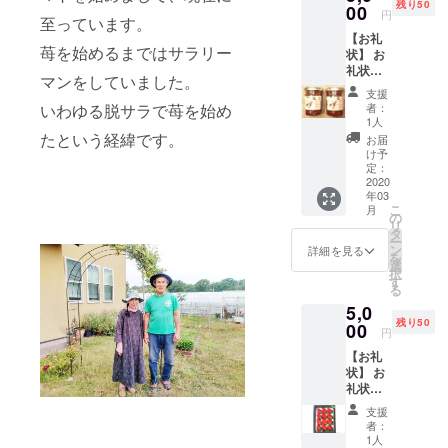
生産者と消
残り50
00
円
至っています。
費者をつな
【お礼
ぎ、農作物
苺を始めるまではサラリー
状】 お
と人の輪を
礼状を
マンをしていました。
お送り
育てる『夢
支援
しま
いわゆる脱サラで苺を始め
者：
考房“きたさ
す。
1人
【苺
か”』を作ろ
たという経緯です。
お届
ジャム3
け予
うプロジェ
瓶】 滋
定：
クトを立ち
賀・彦
2020
年03
根の名
上げまし
こ
月
水で育
の
た！！
リ
てた苺
タ
ー
共感いただ
でつ
ン
詳細を見る
を
くった
選
ける皆様か
択
自慢の
す
る
らのご支援
ジャム
5,0
をお届
をよろしく
残り50
けしま
00
円
お願い致し
す。 1
ます！
【お礼
瓶150g
状】 お
礼状を
お送り
支援
しま
者：
す。
1人