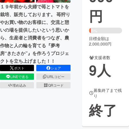
１９年前から夫婦で苺とトマトを
円
まちづくり・地域活性化
栽培、販売しております。 苺狩り
やお買い物のお客様に、交流と憩
CAMPFIRE for Social Good
CAMPFIRE Creation
いの場を提供したいという思いか
5%
ら、生産者と消費者をつなぎ、農
CAMPFIREふるさと納税
machi-ya
コミュニティ
目標金額は
2,000,000円
作物と人の輪を育てる『夢考
房“きたさか”』を作ろうプロジェ
支援者数
クトを立ち上げました！！
9
人
ポスト
シェア
LINEで送る
URLコピー
埋め込み
QRコード
募集終了まで残
り
終了