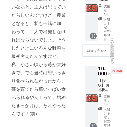
3月～5
お送り
月とな
いなあと、主人は思ってい
支援
しま
りま
者：
す。
す。 ※
たらしいんですけど、農業
1人
【苺化
ご予約
お届
粧箱入
となると、私も一緒に加
は下記
け予
りト
の「ス
定：
わって、二人で出発しなけ
レー3
2020
トロベ
年01
箱】 滋
リー
ればならないでしょ。そう
こ
月
賀・彦
フィー
の
リ
根の湧
ルドき
タ
したときにいろんな野菜を
ー
き水で
たさ
ン
詳細を見る
を
育てた
か」ま
選
最初考えたんですけど、
択
甘い苺
でご連
す
る
をお届
私、小さい頃から苺が大好
絡くだ
10,
けいた
さい。
残り50
きで。でも当時は思いっき
しま
000
【苺
円
す。 1
ジャム2
り食べられなかったから、
【お礼
トレー
瓶】 彦
状】 お
は550
根の名
苺を育てたら苺いっぱい食
礼状を
ｇ、個
水で育
お送り
数は12
てた苺
べられるやん！って。始め
支援
しま
個又は
でつ
者：
す。
15個で
くった
4人
たきっかけは、それやった
【苺化
す。
自慢の
お届
粧箱入
んです！(笑)
ジャム
け予
りト
定：
をお届
レー2
2020
けしま
年01
箱】 滋