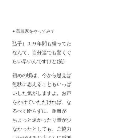
フル
ティカ
トマ
ト・ア
イコト
マトの
ミック
● 苺農家をやってみて
スで
す。
弘子）１９年間も経ってた
【スト
ロベ
なんて、自分達でも驚くぐ
リー
フィー
らい早いんですけど(笑)
ルドき
たさ
初めの頃は、今から思えば
か】 滋
賀県彦
無駄に思えることもいっぱ
根市開
出今町
いした気がしますよ。お声
殿街通
226-6
をかけていただければ、な
電話・
FAX
るべく断らずに、距離が
0749-
ちょっと遠かったり量が少
28-
1513 携
なかったとしても、ご協力
帯
090-
いただけるお店さんに感謝