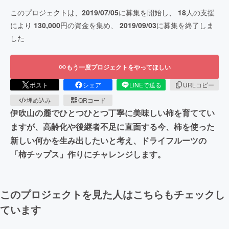
このプロジェクトは、
2019/07/05
に募集を開始し、
18
人の支援
により
130,000
円の資金を集め、
2019/09/03
に募集を終了しま
した
もう一度プロジェクトをやってほしい
ポスト
シェア
LINEで送る
URLコピー
埋め込み
QRコード
伊吹山の麓でひとつひとつ丁寧に美味しい柿を育ててい
ますが、高齢化や後継者不足に直面する今、柿を使った
新しい何かを生み出したいと考え、ドライフルーツの
「柿チップス」作りにチャレンジします。
このプロジェクトを見た人はこちらもチェックし
ています