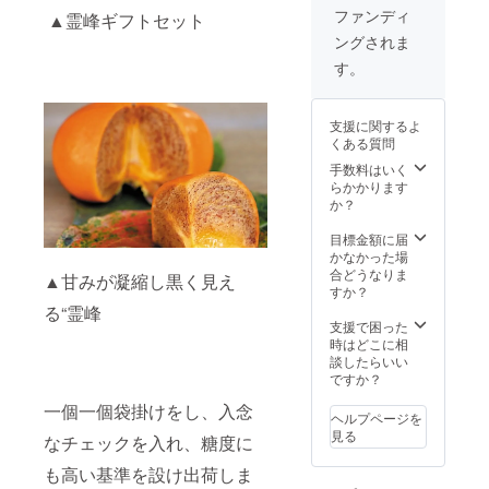
ファンディ
▲霊峰ギフトセット
ングされま
す。
支援に関するよ
くある質問
手数料はいく
らかかります
か？
目標金額に届
かなかった場
合どうなりま
▲甘みが凝縮し黒く見え
すか？
る“霊峰
支援で困った
時はどこに相
談したらいい
ですか？
一個一個袋掛けをし、入念
ヘルプページを
見る
なチェックを入れ、糖度に
も高い基準を設け出荷しま