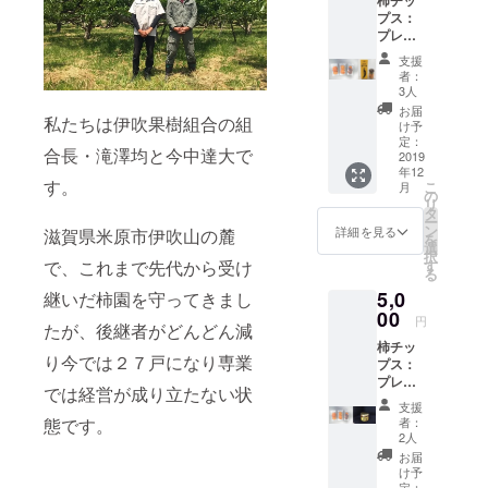
柿チッ
プス：
プレー
ン、ソ
支援
ルト、
者：
チョコ
3人
各1袋
お届
私たちは伊吹果樹組合の組
（計3
け予
袋） 内
定：
合長・滝澤均と今中達大で
容量：1
2019
年12
袋あた
す。
こ
月
り約40g
の
リ
賞味期
タ
ー
限：製
ン
詳細を見る
滋賀県米原市伊吹山の麓
を
造日か
選
択
ら180日
で、これまで先代から受け
す
る
5,0
継いだ柿園を守ってきまし
00
円
たが、後継者がどんどん減
柿チッ
り今では２７戸になり専業
プス：
プレー
では経営が成り立たない状
ン、ソ
支援
ルト、
態です。
者：
チョコ
2人
各2袋
お届
（計6
け予
袋） 内
定：