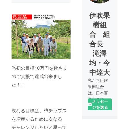
伊吹果
樹組
合 組
合長
滝澤
均・今
当初の目標10万円を皆さま
中達大
のご支援で達成出来まし
私たち伊吹
た！！
果樹組合
は、日本百
名山のひと
メッセー
つである伊
ジを送る
次なる目標は、柿チップス
吹山の麓に
ある約4ヘク
を増産するために次なる
タールの果
チャレンジしたいと思って