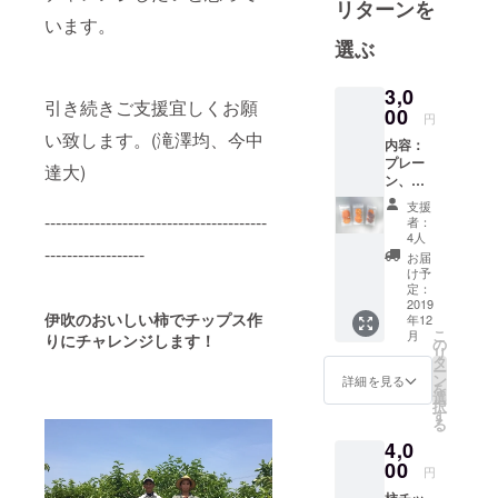
リターンを
樹園で、約
います。
60年も前か
選ぶ
らひとつひ
とつ丁寧に
3,0
柿を育てて
引き続きご支援宜しくお願
00
円
きました。
い致します。(滝澤均、今中
内容：
皆さまに本
プレー
達大)
当に美味し
ン、ソ
ルト、
い、やわら
支援
チョコ
----------------------------------------
者：
かい柿をお
各1袋
4人
届けしてい
------------------
（計3
お届
袋） 内
け予
ます。
容量：1
定：
袋あた
2019
伊吹のおいしい柿でチップス作
年12
り約40g
こ
月
りにチャレンジします！
賞味期
の
リ
限：製
タ
ー
造日か
ン
詳細を見る
を
ら180日
選
択
す
る
4,0
00
円