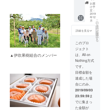
各2袋
お届
（計6
け予
袋） 内
定：
容量：1
2019
年12
袋あた
こ
月
り約40g
の
リ
賞味期
タ
ー
限：製
ン
詳細を見る
を
造日か
選
択
ら180日
す
る
このプロ
ジェクト
は、All-or-
▲伊吹果樹組合のメンバー
Nothing方式
です。
目標金額を
達成した場
合にのみ、
2019/09/03
23:59:59
ま
でに集まっ
た金額が