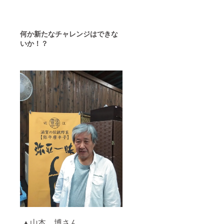
何
か新たな
チャレンジはできな
いか！？
▲山本 博さん