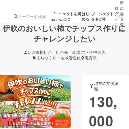
新
ロ
規
グ
会
プロジェクトを掲
はじ
プロジェクト
/
載するには
める
をさがす
イ
員
ン
登
伊吹のおいしい柿でチップス作りに
録
チャレンジしたい
人気のプロ
注目のリ
注目の新着プロ
募集終了が近いプ
もうすぐ公開
伊吹果樹組合 組合長 滝澤 均・今中達大
ジェクト
ターン
ジェクト
ロジェクト
されます
まちづくり・地域活性化
滋賀県
アート・写真
音楽
現在の支援総
額
テクノロジー・ガジェット
ゲーム・サ
130,
映像・映画
書籍・雑誌
000
ビジネス・起業
チャレンジ