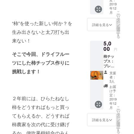
容量：1
2019
年12
袋あた
こ
月
り約40g
の
リ
賞味期
タ
ー
“柿”を使った新しい何か？を
限：製
ン
詳細を見る
を
造日か
選
生み出さないと太刀打ち出
択
ら180日
す
る
来ない！
5,0
00
円
そこで今回、ドライフルー
柿チッ
プス：
ツにした柿チップス作りに
プレー
挑戦します！
ン、ソ
支援
ルト、
者：
チョコ
3人
各2袋
お届
（計6
け予
袋） 内
定：
２年前には、ひらたねなし
容量：1
2019
年12
袋あた
柿をどうすればもっと買っ
こ
月
り約40g
の
リ
賞味期
タ
てもらえるか、どうすれば
ー
限：製
ン
詳細を見る
を
造日か
柿農家を次の代に受け継げ
選
択
ら180日
す
る
るか、伊吹果樹組合のみん