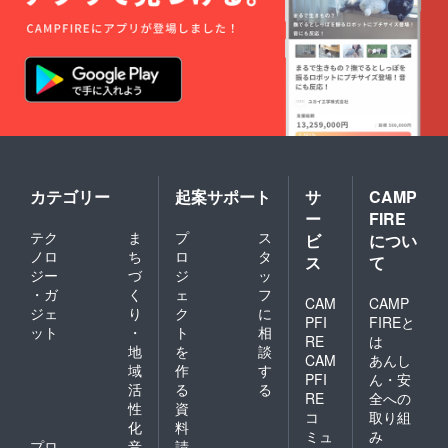
カテゴリー
起案サポート
サ
CAMP
ー
FIRE
テク
ま
プ
ス
ビ
につい
ノロ
ち
ロ
タ
ス
て
ジー
づ
ジ
ッ
・ガ
く
ェ
フ
CAM
CAMP
ジェ
り
ク
に
PFI
FIREと
ット
・
ト
相
RE
は
地
を
談
CAM
あんし
域
作
す
PFI
ん・安
活
る
る
RE
全への
性
資
コ
取り組
化
料
ミュ
み
プロ
音
請