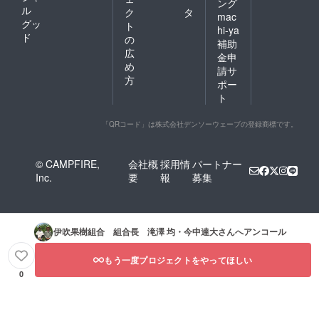
ング
ル
ク
タ
mac
グッ
ト
hi-ya
ド
の
補助
広
金申
め
請サ
方
ポー
ト
「QRコード」は株式会社デンソーウェーブの登録商標です。
© CAMPFIRE,
会社概
採用情
パートナー
Inc.
要
報
募集
伊吹果樹組合 組合長 滝澤 均・今中達大
さんへアンコール
もう一度プロジェクトをやってほしい
0