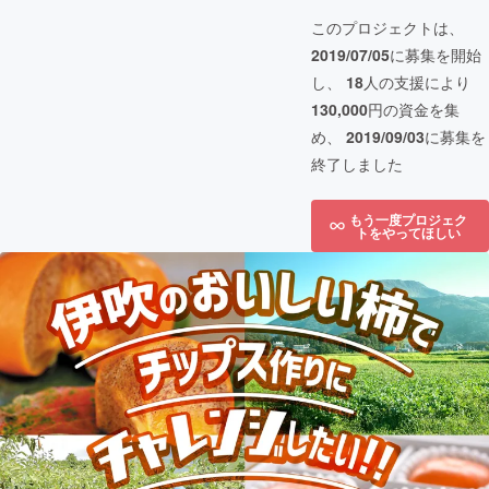
このプロジェクトは、
2019/07/05
に募集を開始
し、
18
人の支援により
130,000
円の資金を集
め、
2019/09/03
に募集を
終了しました
もう一度プロジェク
トをやってほしい