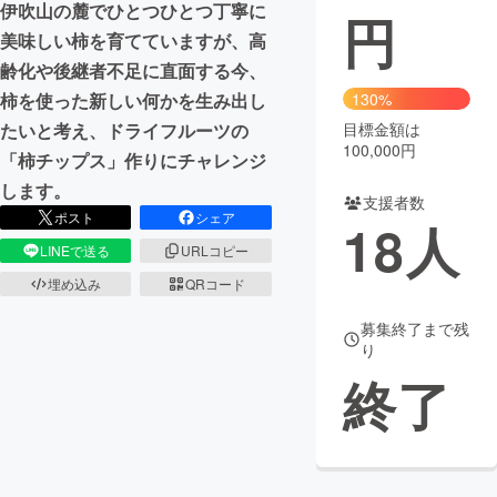
伊吹山の麓でひとつひとつ丁寧に
円
美味しい柿を育てていますが、高
まちづくり・地域活性化
齢化や後継者不足に直面する今、
柿を使った新しい何かを生み出し
130%
CAMPFIRE for Social Good
CAMPFIRE Creation
たいと考え、ドライフルーツの
目標金額は
CAMPFIREふるさと納税
machi-ya
コミュニティ
100,000円
「柿チップス」作りにチャレンジ
します。
支援者数
ポスト
シェア
18
人
LINEで送る
URLコピー
埋め込み
QRコード
募集終了まで残
り
終了