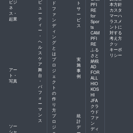
ビジ
ビ
ド
ト
本方針
PFI
ネ
ュ
フ
サ
カスタ
RE
ス・
ー
ァ
ー
マーハ
for
起業
テ
ン
ビ
ラスメ
Spor
ィ
デ
ス
ントに
ts
ー
ィ
対する
CAM
・
ン
考え方
PFI
ヘ
グ
クッ
RE
ル
と
キーポ
ふる
ス
は
リシー
さと
ケ
プ
実
納税
ア
ロ
施
AD
アー
舞
ジ
事
FOR
ト・
台
ェ
例
ALL
写真
・
ク
HIO
パ
ト
KOS
フ
の
HI
ォ
作
JFA
ー
り
クラ
マ
方
ウド
ン
プ
統
ファ
ス
ロ
計
ン
ソー
ジ
デ
ディ
シャ
ェ
ー