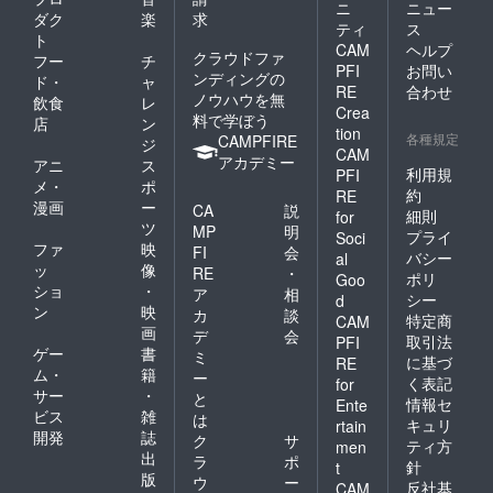
ニ
ニュー
ダク
楽
求
ティ
ス
ト
CAM
ヘルプ
クラウドファ
フー
チ
PFI
お問い
ンディングの
ド・
ャ
RE
合わせ
ノウハウを無
飲食
レ
Crea
料で学ぼう
店
ン
tion
各種規定
CAMPFIRE
ジ
CAM
アカデミー
アニ
ス
利用規
PFI
メ・
ポ
約
RE
漫画
ー
CA
説
細則
for
ツ
MP
明
プライ
Soci
ファ
映
FI
会
バシー
al
ッ
像
RE
・
ポリ
Goo
ショ
・
ア
相
シー
d
ン
映
カ
談
特定商
CAM
画
デ
会
取引法
PFI
ゲー
書
ミ
に基づ
RE
ム・
籍
ー
く表記
for
サー
・
と
情報セ
Ente
ビス
雑
は
キュリ
rtain
開発
誌
ク
サ
ティ方
men
出
ラ
ポ
針
t
版
ウ
ー
反社基
CAM