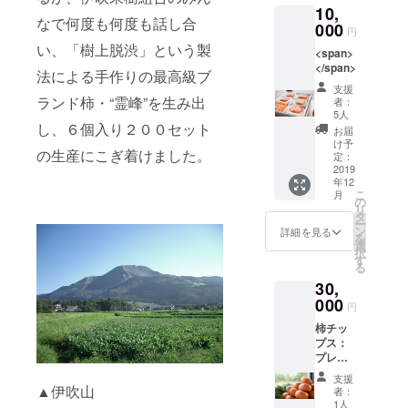
10,
なで何度も何度も話し合
000
円
い、「樹上脱渋」という製
<span>
</span>
法による手作りの最高級ブ
支援
ランド柿・“霊峰”を生み出
者：
5人
し、６個入り２００セット
お届
け予
の生産にこぎ着けました。
定：
2019
年12
こ
月
の
リ
タ
ー
ン
詳細を見る
を
選
択
す
る
30,
000
円
柿チッ
プス：
プレー
ン、ソ
支援
ルト、
▲伊吹山
者：
チョコ
1人