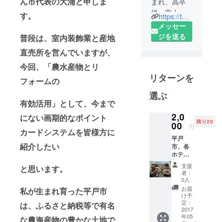
ん市代表の大浦と申しま
まれ、高卒
後、富士厨
す。
https://twitter.com/hiradojigemonic
房株式会社
メッセー
入社
ジを送る
普段は、室内装飾業と産地
製図罫針部
直売所を営んでいますが、
へ、20歳の
今回、「農水産物とリ
時、東邦ガ
リターンを
ス保坂工業
フォームの
所（株）都
選ぶ
市ガス装置
有効活用」として、今まで
部へ入社す
2,0
にない画期的なポイント
る。23歳で
残り20
00
円
カードシステムを皆様方に
佐世保市
平戸
（有）久保
紹介したい
市、各
表具店にて
ホテル
宿泊紹
内装工事の
支援
と思います。
介ポス
者：
仕事に就
ターで
0人
す。
く。その後
お届
私が生まれ育った平戸市
け予
26歳の時、
定：
は、ふるさと納税等で有名
平戸市にて
2017
年05
な農海産物の豊かな土地で
内装工事仕