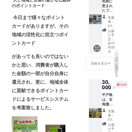
気候に
のポイントカード
恵まれ
たブラ
ンド
今日まで様々なポイント
支援
品、春
者：
日の棚
カードがありますが、その
0人
田米
お届
地域の活性化に役立つポイ
は、味
け予
は最高
定：
ントカード
に美味
2017
年05
く その
こ
月
お米
の
があっても良いのではない
リ
で、塩
タ
ー
おむす
ン
詳細を見る
かと思い、消費者が購入し
を
びを食
選
択
べる
す
た金額の一部が自分自身に
る
と、二
30,
度美味
還元され、更に、地域全体
残り50
しいで
000
円
に貢献できるポイントカー
すよ。
平戸島
慈眼堂
ドによるサービスシステム
は、玄
の塩
海灘の
は、平
を考案致しました。
荒波に
戸島の
支援
打たれ
中央部
者：
た漁礁
に位置
0人
で育つ
する根
お届
魚介類
獅子の
け予