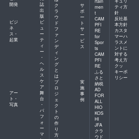
キュリ
rtain
開発
誌
ク
サ
ティ方
men
出
ラ
ポ
針
t
版
ウ
ー
反社基
CAM
ビジ
ビ
ド
ト
本方針
PFI
ネ
ュ
フ
サ
カスタ
RE
ス・
ー
ァ
ー
マーハ
for
起業
テ
ン
ビ
ラスメ
Spor
ィ
デ
ス
ントに
ts
ー
ィ
対する
CAM
・
ン
考え方
PFI
ヘ
グ
クッ
RE
ル
と
キーポ
ふる
ス
は
リシー
さと
ケ
プ
実
納税
ア
ロ
施
AD
アー
舞
ジ
事
FOR
ト・
台
ェ
例
ALL
写真
・
ク
HIO
パ
ト
KOS
フ
の
HI
ォ
作
JFA
ー
り
クラ
マ
方
ウド