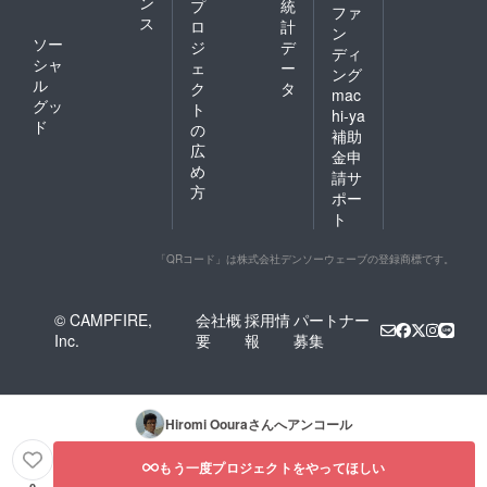
ン
プ
統
ファ
ス
ロ
計
ン
ソー
ジ
デ
ディ
シャ
ェ
ー
ング
ル
ク
タ
mac
グッ
ト
hi-ya
ド
の
補助
広
金申
め
請サ
方
ポー
ト
「QRコード」は株式会社デンソーウェーブの登録商標です。
© CAMPFIRE,
会社概
採用情
パートナー
Inc.
要
報
募集
Hiromi Ooura
さんへアンコール
もう一度プロジェクトをやってほしい