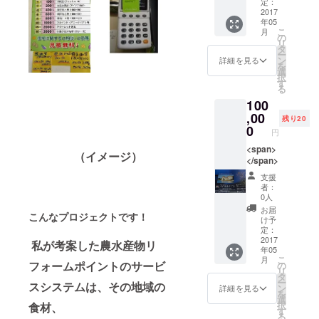
と玉ね
浜、国
定：
ぎ、
2017
内有数
年05
じゃが
の綺麗
こ
月
いもが
な砂浜
の
リ
大変美
で、 原
タ
ー
味しい
生林か
ン
詳細を見る
を
場所で
らのミ
選
択
す。 是
ネラル
す
る
非、食
をたっ
100
べて欲
ぷり含
しいで
,00
んだ外
残り20
すね！
海の海
0
円
水で
<span>
す。
（イメージ）
</span>
支援
者：
0人
お届
こんなプロジェクトです！
け予
定：
2017
私が考案した農水産物リ
年05
こ
月
フォームポイントのサービ
の
リ
タ
ー
スシステムは、その地域の
ン
詳細を見る
を
選
択
食材、
す
る