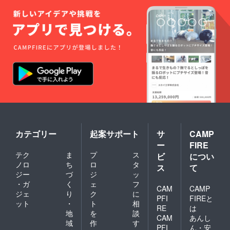
カテゴリー
起案サポート
サ
CAMP
ー
FIRE
テク
ま
プ
ス
ビ
につい
ノロ
ち
ロ
タ
ス
て
ジー
づ
ジ
ッ
・ガ
く
ェ
フ
CAM
CAMP
ジェ
り
ク
に
PFI
FIREと
ット
・
ト
相
RE
は
地
を
談
CAM
あんし
域
作
す
PFI
ん・安