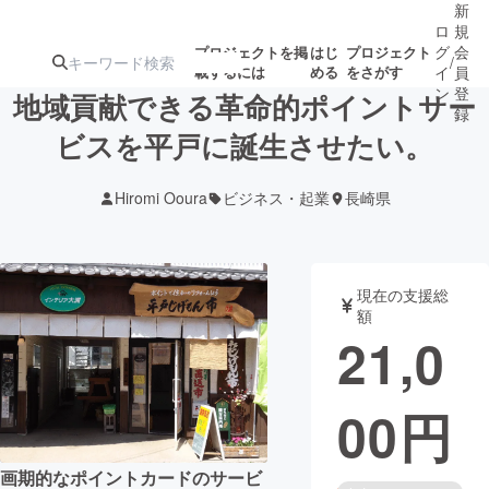
新
ロ
規
グ
会
プロジェクトを掲
はじ
プロジェクト
/
載するには
める
をさがす
イ
員
ン
登
地域貢献できる革命的ポイントサー
録
ビスを平戸に誕生させたい。
人気のプロ
注目のリ
注目の新着プロ
募集終了が近いプ
もうすぐ公開
Hiromi Ooura
ビジネス・起業
長崎県
ジェクト
ターン
ジェクト
ロジェクト
されます
アート・写真
音楽
現在の支援総
額
21,0
テクノロジー・ガジェット
ゲーム・サ
00
円
映像・映画
書籍・雑誌
ビジネス・起業
チャレンジ
画期的なポイントカードのサービ