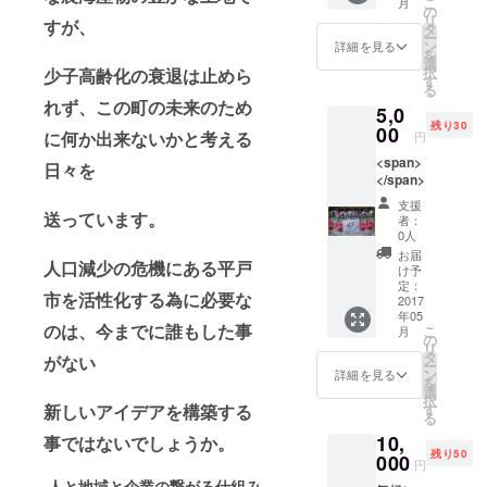
こ
月
の
上げの自営
リ
すが、
タ
ー
業を始め
ン
詳細を見る
を
選
る。
択
少子高齢化の衰退は止めら
す
る
以来、総合
れず、この町の未来のため
5,0
室内装飾業
残り30
00
に何か出来ないかと考える
円
の30数年の
経験と、6年
<span>
日々を
</span>
前に産地直
支援
売所をオー
送っています。
者：
プンし、現
0人
お届
在に至る。
人口減少の危機にある平戸
け予
定：
市を活性化する為に必要な
2017
年05
のは、今までに誰もした事
こ
月
の
リ
タ
がない
ー
ン
詳細を見る
を
選
択
す
新しいアイデアを構築する
る
10,
事ではないでしょうか。
残り50
000
円
人と地域と企業の繋がる仕組み