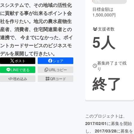
1%
スシステムで、その地域の活性化
目標金額は
まちづくり・地域活性化
に貢献する事が出来るポイント会
1,500,000円
社を作りたい。地元の農水産物生
支援者数
産者、消費者、住宅関連業者との
CAMPFIRE for Social Good
CAMPFIRE Creation
5
人
連携で、 今までになかった、ポイ
CAMPFIREふるさと納税
machi-ya
コミュニティ
ントカードサービスのビジネスモ
デルを展開して行きたい。
ポスト
シェア
募集終了まで残
り
LINEで送る
URLコピー
終了
埋め込み
QRコード
このプロジェクトは、
2017/02/01
に募集を開始
し、
2017/03/28
に募集を