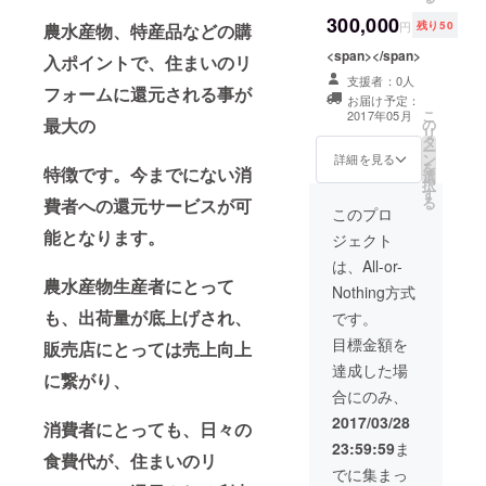
300,000
円
残り50
農水産物、特産品などの購
<span></span>
入ポイントで、住まいのリ
支援者：0人
フォームに還元される事が
お届け予定：
こ
2017年05月
最大の
の
リ
タ
ー
ン
詳細を見る
を
特徴です。今までにない消
選
択
す
る
費者への還元サービスが可
このプロ
能となります。
ジェクト
は、All-or-
農水産物生産者にとって
Nothing方式
も、出荷量が底上げされ、
です。
目標金額を
販売店にとっては売上向上
達成した場
に繋がり、
合にのみ、
2017/03/28
消費者にとっても、日々の
23:59:59
ま
食費代が、住まいのリ
でに集まっ