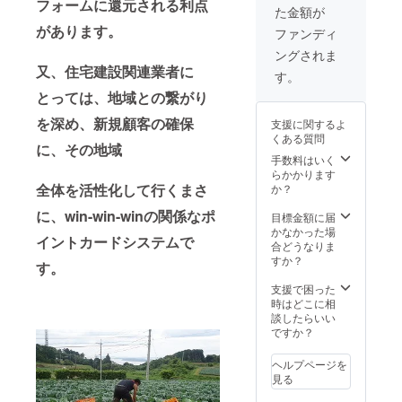
フォームに還元される利点
た金額が
があります。
ファンディ
ングされま
又、住宅建設関連業者に
す。
とっては、地域との繋がり
を深め、新規顧客の確保
支援に関するよ
くある質問
に、その地域
手数料はいく
らかかります
全体を活性化して行くまさ
か？
に、win-win-winの関係なポ
目標金額に届
かなかった場
イントカードシステムで
合どうなりま
すか？
す。
支援で困った
時はどこに相
談したらいい
ですか？
ヘルプページを
見る