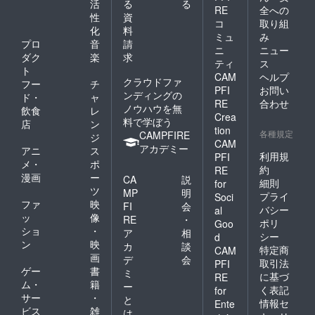
活
る
る
RE
全への
性
資
コ
取り組
化
料
ミュ
み
プロ
音
請
ニ
ニュー
ダク
楽
求
ティ
ス
ト
CAM
ヘルプ
クラウドファ
フー
チ
PFI
お問い
ンディングの
ド・
ャ
RE
合わせ
ノウハウを無
飲食
レ
Crea
料で学ぼう
店
ン
tion
各種規定
CAMPFIRE
ジ
CAM
アカデミー
アニ
ス
利用規
PFI
メ・
ポ
約
RE
漫画
ー
CA
説
細則
for
ツ
MP
明
プライ
Soci
ファ
映
FI
会
バシー
al
ッ
像
RE
・
ポリ
Goo
ショ
・
ア
相
シー
d
ン
映
カ
談
特定商
CAM
画
デ
会
取引法
PFI
ゲー
書
ミ
に基づ
RE
ム・
籍
ー
く表記
for
サー
・
と
情報セ
Ente
ビス
雑
は