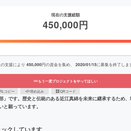
現在の支援総額
450,000
円
人の支援により
450,000
円の資金を集め、
2020/01/15
に募集を終了しま
もう一度プロジェクトをやってほしい
RLコピー
埋め込み
QRコード
部」です。歴史と伝統のある近江真綿を未来に継承するため、
いと願っています。
ェックしています