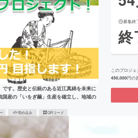
募集終
CAMPFIRE for Social Good
CAMPFIRE Creation
終
CAMPFIREふるさと納税
machi-ya
コミュニティ
このプロジェ
450,000
円の
」です。歴史と伝統のある近江真綿を未来に
純国産の「いをぎ繭」生産を確立し、地域の
ピー
埋め込み
QRコード