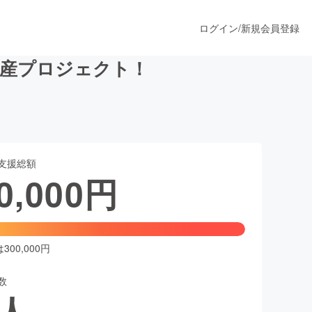
ログイン
/
新規会員登録
生産プロジェクト！
うすぐ公開されます
支援総額
プロダクト
0,000
円
ファッション
スポーツ
00,000円
数
ア
ソーシャルグッド
人