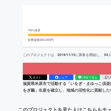
150
%達成
目標金額
300,000
円
このプロジェクトは、
2019/11/15
に募集を開始し、
54
ポスト
シェア
LINEで送る
U
滋賀県米原市で活動する「いをぎ・まゆっこ倶楽
をぎ繭」生産を確立し、地域の活性化に貢献した
このプロジェクトを見た人はこちらもチ