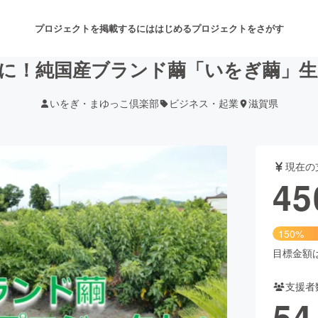
プロジェクトを掲載するには
はじめる
プロジェクトをさがす
に！純国産ブランド繭「いをぎ繭」
いをぎ・まゆっこ倶楽部
ビジネス・起業
滋賀県
注目のリターン
注目の新着プロジェクト
募集終了が近いプロジェクト
も
現在の
音楽
舞台・パフォーマンス
45
ゲーム・サービス開発
フード・飲食店
150%
書籍・雑誌出版
アニメ・漫画
目標金額は3
支援者
チャレンジ
ビューティー・ヘルスケ
54