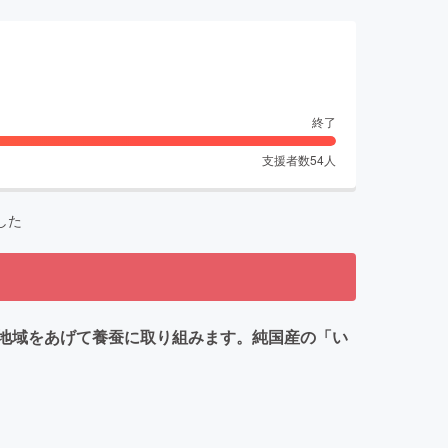
終了
支援者数
54
人
した
地域をあげて養蚕に取り組みます。純国産の「い