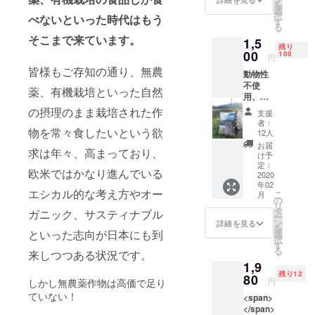
を
入れる
テルの
選
択
べないといった時代はもう
とカ
ビッ
す
る
リッと
フェや
そこまで来ています。
1,5
歯ごた
学校給
残り
えが生
00
食など
100
円
まれま
でもご
皆様もご存知の通り、無農
動物性
す。 な
利用い
不使
により
ただい
薬、有機栽培といった自然
用、化
もグル
ていま
学系薬
テンフ
の摂理のまま栽培された作
す。
支援
品類不
リーに
者：
使用 植
物を常々食したいという欲
活用し
12人
物性の
てくだ
お届
求は年々、高まっており、
発酵堆
さい。
け予
肥。 奈
定：
欧米ではかなり進んでいる
良県吉
2020
年02
野で７
エシカル的な考え方やオー
こ
月
世代続
の
リ
く山守
タ
ガニック、サスティナブル
ー
さんと
ン
詳細を見る
を
協業し
といった志向が日本にも到
選
択
天然無
す
る
来しつつある状況です。
垢のヒ
1,9
ノキパ
残り12
ウダー
80
円
しかし無農薬作物は高価で足り
と少量
ていない！
<span>
の米ぬ
</span>
かを配