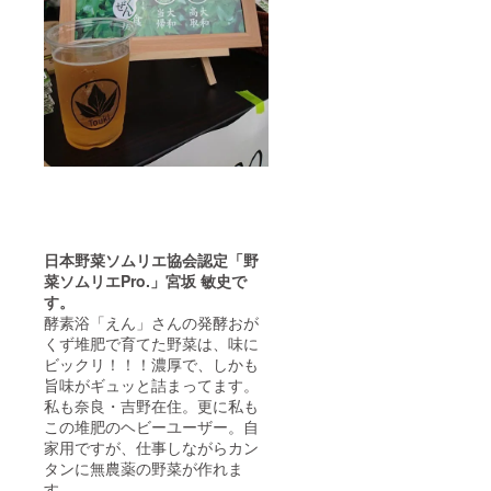
お送り
いたし
ます。
※集合場
所まで
の交通
費は実
費負担
になり
ます。
日本野菜ソムリエ協会認定「野
菜ソムリエPro.」
宮坂 敏史で
す。
酵素浴「えん」さんの発酵おが
くず堆肥で育てた野菜は、味に
ビックリ！！！濃厚で、しかも
旨味がギュッと詰まってます。
私も奈良・吉野在住。更に私も
この堆肥のヘビーユーザー。自
家用ですが、仕事しながらカン
タンに無農薬の野菜が作れま
す。