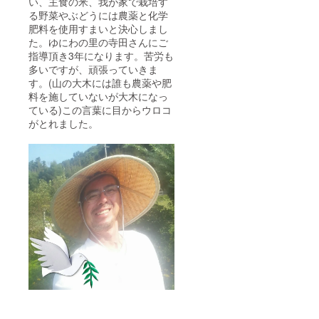
い、主食の米、我が家で栽培す
る野菜やぶどうには農薬と化学
肥料を使用すまいと決心しまし
た。ゆにわの里の寺田さんにご
指導頂き3年になります。苦労も
多いですが、頑張っていきま
す。(山の大木には誰も農薬や肥
料を施していないが大木になっ
ている)この言葉に目からウロコ
がとれました。