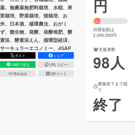
円
薬、無農薬無肥料栽培、水稲、果
まちづくり・地域活性化
実栽培、野菜栽培、畑栽培、お
22%
米、日本酒、循環農法、おがく
目標金額は
CAMPFIRE for Social Good
CAMPFIRE Creation
ず、微生物、発酵、発酵堆肥、酵
2,000,000円
CAMPFIREふるさと納税
machi-ya
コミュニティ
素浴、酵素浴えん、循環型経済、
サーキュラーエコノミー、JGAP
支援者数
98
人
ポスト
シェア
LINEで送る
URLコピー
埋め込み
QRコード
募集終了まで残
り
終了