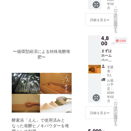
菌、消
年02
農事法
臭作用
こ
月
人ポ
の
も大き
リ
ニーの
タ
くな
ー
里さ
ン
る。 こ
詳細を見る
を
ん、障
選
の檜の
択
害者支
す
特徴を
る
援のか
香りと
4,8
たわら
して届
残り30
無農薬
00
けたい
円
のお米
想いか
まずは
〜循環型経済による特殊発酵堆
作りに
ら、＜
ホーム
チャレ
肥〜
山守香
ページ
ンジさ
＞とい
ご確認
れてい
う檜精
支援
くださ
る。
油が誕
者：
い！
「米を
9人
生しま
https://
追求し
した。
お届
kousoy
た結
け予
また、
oku-
果、米
定：
七代目
en.com/
2020
作りは
山守と
年02
酵素浴
自然環
して、
こ
月
とは自
境に優
の
美しい
リ
然界の
しかっ
タ
山を次
ー
微生物
たんで
ン
詳細を見る
世代に
を
の働き
す」。
選
継承し
択
酵素浴「えん」で使用済みと
による
その言
す
たい！
る
なった発酵ヒノキパウダーを堆
発酵熱
葉通
美林を
だけを
り、農