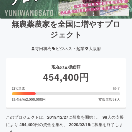
無農薬農家を全国に増やすプロ
ジェクト
寺田将樹
ビジネス・起業
大阪府
現在の支援総額
454,400
円
終了
22
%達成
目標金額
2,000,000
円
支援者数
98
人
このプロジェクトは、
2019/12/27
に募集を開始し、
98
人の支援
により
454,400
円の資金を集め、
2020/02/15
に募集を終了しま
した