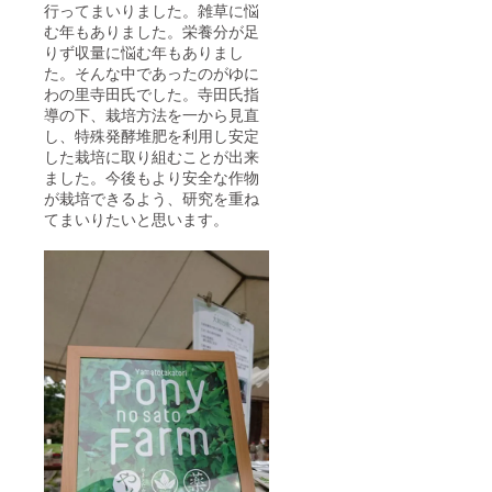
行ってまいりました。雑草に悩
と 7月
取り扱
む年もありました。栄養分が足
上旬ひ
い不可
まわり
となり
りず収量に悩む年もありまし
の間引
ますの
た。そんな中であったのがゆに
きと雑
でご注
わの里寺田氏でした。寺田氏指
草とり
意くだ
導の下、栽培方法を一から見直
肥料散
さい。
し、特殊発酵堆肥を利用し安定
布 ❸9
https://
月上旬
した栽培に取り組むことが出来
www.hy
ひまわ
att.com
ました。今後もより安全な作物
り収
/ja-
が栽培できるよう、研究を重ね
穫、乾
JP/hote
てまいりたいと思います。
燥 ❹9
l/japan/
月下旬
hyatt-
ひまわ
regenc
りの種
y-
とり ❺
kyoto/k
ひまわ
yoto 枚
りの油
数：1枚
しぼり
有効期
体験 開
限：
催日時
2020年
や詳細
6月30日
につい
ては
追って
メッ
セージ