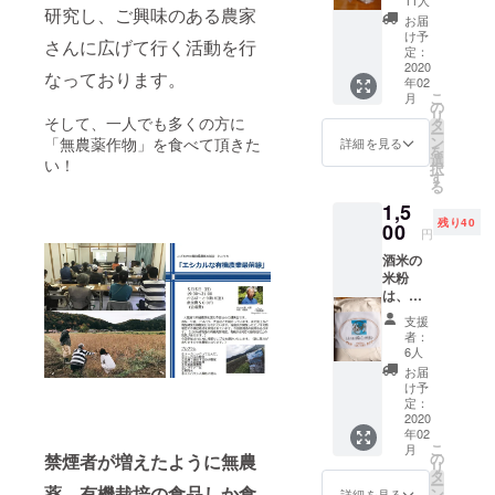
11人
研究し、ご興味のある農家
耕起栽培普
す。一
お届
般的な
け予
及会 岩澤信
さんに広げて行く活動を行
麺は時
定：
夫さんから1
間が経
2020
なっております。
年02
つとと
年間、自然
こ
月
もに伸
の
耕塾で生物
リ
びて風
そして、一人でも多くの方に
タ
ー
資源型農業
味も落
ン
「無農薬作物」を食べて頂きた
詳細を見る
を
ちてし
の基礎を学
選
い！
択
まいま
す
び2017年よ
る
すが、
り山田錦の
1,5
こちら
残り40
の麺は
00
栽培をして
円
新たに
酒米の
開発さ
米粉
れた技
は、ア
術によ
ミロー
り、麺
支援
ス値が
が糊化
者：
高く 米
されて
6人
粉パン
一定時
お届
にする
間コシ
け予
とふっ
を保っ
定：
くらと
2020
たまま
年02
した出
食べる
こ
月
来上が
事が出
の
禁煙者が増えたように無農
リ
り 天ぷ
来ま
タ
ー
ら粉に
薬、有機栽培の食品しか食
す。ホ
ン
詳細を見る