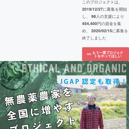
このプロジェクトは、
2019/12/27
に募集を開始
し、
98
人の支援により
454,400
円の資金を集
め、
2020/02/15
に募集を
終了しました
もう一度プロジェク
トをやってほしい