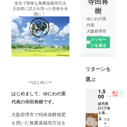
寺田将
安全で簡単な無農薬栽培方法
大自然に試され培った技術を全
樹
国に！
ゆにわの里
代表
大阪府堺市
南区泉田中
メッセー
2714-2
ジを送る
お米、小
麦、アスパ
ラ、大豆を
リターンを
栽培してい
る Biogarten
選ぶ
斎庭の里の
〜はじめに〜
農園を運
1,5
はじめまして、ゆにわの里
営、2007年
残り
00
100
円
に就農、
代表の寺田将樹です。
販売累
2009年に大
計2万食
阪府認定農
を達成
大阪府堺市で特殊発酵堆肥
した人
家になり同
支援
気の米
を用いた無農薬栽培方法を
者：
年 、日本不
粉麺で