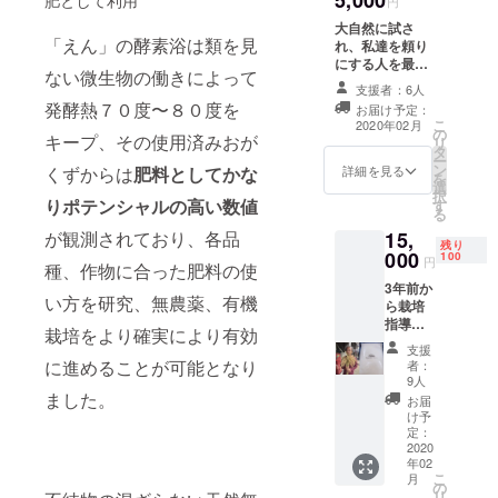
5,000
肥として利用
円
育む大
利用し
薬や化
切な四
大自然に試さ
た温浴
学肥料
つの力
「えん」の酵素浴は類を見
れ、私達を頼り
法で
を使わ
（土・
にする人を最優
す。 浴
ずに、
ない微生物の働きによって
水・
先に考え、懸命
槽に敷
ヌカや
支援者：6人
火・
に栽培してきま
き詰め
もみ殻
発酵熱７０度〜８０度を
お届け予定：
風）を
した。これから
られた
燻炭、
こ
2020年02月
香り
の
もその信念は、
キープ、その使用済みおが
ヒノキ
吉野の
リ
（嗅
タ
曲げられない。
パウ
おが屑
ー
覚）で
ン
私達は、この農
詳細を見る
くずからは
肥料としてかな
ダーの
などか
を
届けた
選
法に賛同する人
中に体
ら作っ
択
い！ ＜
りポテンシャルの高い数値
す
達と一緒ならこ
全体を
た発酵
る
山守香
の仕事を続けて
沈め、
堆肥を
＞を通
が観測されており、各品
15,
いけると確信し
深いリ
残り
活かし
して、
000
100
ています。 この
円
ラク
た土壌
種、作物に合った肥料の使
吉野の
返礼品を持って
ゼー
づく
歴史、
3年前か
略儀ながら書中
ション
い方を研究、無農薬、有機
り、循
風土、
ら栽培
にて厚く御礼申
効果を
環型の
美しさ
指導し
しあげます。
栽培をより確実により有効
得て身
有機農
を感じ
てい
支援
体を芯
法に取
るとと
る、大
に進めることが可能となり
者：
から温
り組ん
もに、
和当帰
9人
めま
でい
みんな
の里、
ました。
お届
す。酵
る。 そ
が山守
奈良県
け予
素浴、
こで栽
になっ
高取町
定：
酵素風
培され
てほし
にある
2020
呂など
たいの
年02
い願い
農事法
と言わ
こ
ちの壱
月
を込め
人ポ
の
れ、美
リ
を2キロ