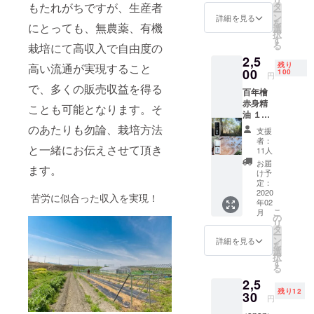
リ
もたれがちですが、生産者
タ
ー
ン
詳細を見る
を
にとっても、無農薬、有機
選
択
す
る
栽培にて高収入で自由度の
2,5
残り
高い流通が実現すること
00
100
円
で、多くの販売収益を得る
百年檜
赤身精
ことも可能となります。そ
油 １０
０年の
のあたりも勿論、栽培方法
支援
木の命
者：
と一緒にお伝えさせて頂き
を生か
11人
した
お届
ます。
い！
け予
建築材
定：
として
2020
苦労に似合った収入を実現！
年02
の木材
こ
月
価格が
の
リ
低迷す
タ
ー
る中
ン
詳細を見る
を
で、バ
選
択
イオマ
す
る
ス発電
2,5
の燃料
残り12
とし
30
円
て、こ