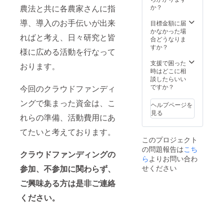
【開催
フカフ
かけて
農法と共に各農家さんに指
か？
を1枚乗
場所】
カの寝
稲を育
せたサ
導、導入のお手伝いが出来
堺市南
心地を
てあげ
目標金額に届
イズで
区泉田
楽しみ
る、 真
かなかった場
す 容
ればと考え、日々研究と皆
中2714
なが
剣に取
合どうなりま
量/約
ゆにわ
ら、
り組み
すか？
2,000ml
様に広める活動を行なって
の里 毎
ゆっく
たいイ
素材/吉
日の食
りとお
ベント
支援で困った
野杉 ※
おります。
卓に欠
寛ぎく
です。
時はどこに相
ふたの
かせな
ださい
開催場
談したらいい
色、黒
い油。
ませ。
所 堺市
ですか？
今回のクラウドファンディ
刻と白
酸化防
【ご注
南区泉
刻から
止剤が
ングで集まった資金は、こ
意】 本
田中
お選び
ヘルプページを
入って
内容は
2714 開
いただ
見る
れらの準備、活動費用にあ
いな
女性専
催工程
きご希
い、油
用、心
(土曜又
望の色
てたいと考えております。
はとて
斎橋店
は日曜
を備考
このプロジェクト
も寿命
のみで
日午前
欄にご
の問題報告は
こち
が短い
のご利
中を予
記載く
クラウドファンディングの
です。
ら
よりお問い合わ
用金額
定) ❶お
ださい
でも、
です。
米の種
参加、不参加に関わらず、
せください
その
男性で
をまき
分、う
ご興味ある方は是非ご連絡
ご希望
ます。5
んと美
の方は
月上旬
ください。
味しい
京都ハ
❷田植
です(^-
イアッ
え 6月
^) 今、
トリ
上旬 ❸
やって
ジェン
田んぼ