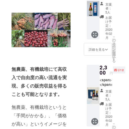
合して
支援
作られ
者：
ており
5人
ます。
お届
野菜、
け予
お花、
定：
2020
樹木な
年02
どが大
こ
月
きく元
の
リ
気に育
タ
ー
ちま
ン
詳細を見る
を
す。 無
選
択
農薬、
す
る
無肥
2,3
料、有
無農薬、有機栽培にて高収
残り12
00
機農家
円
さんな
入で自由度の高い流通を実
<span>
どにと
</span>
現、多くの販売収益を得る
ても喜
ばれて
支援
ことも可能となります。
おりま
者：
す。
5人
お届
無農薬、有機栽培というと
け予
定：
「手間がかかる」、「価格
2020
年02
が高い」というイメージを
こ
月
の