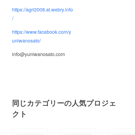
https://agri2008.at.webry.info
/
https://www.facebook.com/y
uniwanosato/
info@yuniwanosato.com
同じカテゴリーの人気プロジェ
クト