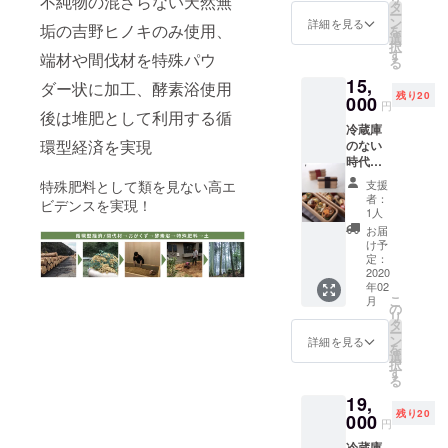
不純物の混ざらない天然無
て、こ
ニーの
タ
容、健
ー
入りを
の檜精
里さ
ン
詳細を見る
垢の吉野ヒノキのみ使用、
康目的
を
リター
油が誕
ん、障
選
で多く
択
ンに加
生しま
害者支
す
端材や間伐材を特殊パウ
の方に
る
えまし
した。
援のか
親しま
た。そ
15,
三世代
たわら
ダー状に加工、酵素浴使用
れてい
の理由
残り20
100年に
無農薬
000
円
ます。
は、日
後は堆肥として利用する循
亘る吉
のお米
「酵素
本一と
冷蔵庫
野檜の
作りに
浴え
もいえ
環型経済を実現
のない
赤身
チャレ
ん」で
る大き
時代、
（芯
ンジさ
は、皆
な粒(コ
炊飯器
材）が
れてい
特殊肥料として類を見ない高エ
支援
様に安
シヒカ
に保温
生み出
る。
者：
ビデンスを実現！
心して
リの約
機能の
す香り
「米を
1人
酵素浴
1.5倍)が
ない時
は、心
追求し
お届
を体験
特徴
代、先
身をリ
た結
け予
してい
で、粘
人たち
フレッ
果、米
定：
ただく
り、香
は炊い
2020
シュさ
作りは
ため
り、弾
年02
たご飯
せてく
自然環
こ
に、何
月
力があ
を木の
れると
境に優
の
リ
世紀に
り、炊
桶「お
とも
しかっ
タ
ー
もわた
き上
櫃」に
に、山
たんで
ン
詳細を見る
を
り築か
がった
いれて
への感
す」。
選
択
れた森
時の香
保存し
謝の心
その言
す
る
林管理
り、旨
まし
を育む
葉通
制度の
味と甘
19,
た。お
香りで
り、農
担い手
味のあ
残り20
櫃に入
000
もあり
薬や化
円
である
る味わ
れると
ます。
学肥料
奈良県
いには
冷蔵庫