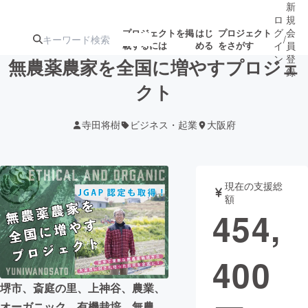
新
ロ
規
グ
会
プロジェクトを掲
はじ
プロジェクト
/
載するには
める
をさがす
イ
員
ン
登
無農薬農家を全国に増やすプロジェ
録
クト
人気のプロ
注目のリ
注目の新着プロ
募集終了が近いプ
もうすぐ公開
寺田将樹
ビジネス・起業
大阪府
ジェクト
ターン
ジェクト
ロジェクト
されます
アート・写真
音楽
現在の支援総
額
454,
テクノロジー・ガジェット
ゲーム・サ
400
映像・映画
書籍・雑誌
堺市、斎庭の里、上神谷、農業、
ビジネス・起業
チャレンジ
オーガニック、有機栽培、無農