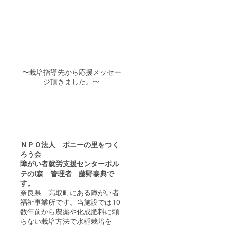
みた
シーホ
生き物
い！ と
テル内
観察6月
思った
のえん
下旬 ❹
方は、
でのご
稲刈り
ぜひ、
対応と
10月上
一緒に
なりま
旬 ❺酒
ひまわ
す。
蔵見学
りを育
（価
11月中
ててみ
〜栽培指導先から応援メッセー
格：お
開催日
ましょ
一人様
時や詳
ジ頂きました。〜
う。 開
￥9,000
細につ
催場所
/男女ご
いては
堺市南
利用可
追って
区泉田
能） 交
メッ
中2714
通費は
セージ
開催工
ご負担
お送り
程(土曜
お願い
いたし
又は日
ＮＰＯ法人 ポニーの里をつく
致しま
ます。
曜日午
す。 有
※集合場
ろう会
前中を
効期限
所まで
障がい者就労支援センターポル
予定)
はチ
の交通
テのi森
管理者 藤野泰典で
❶5月上
ケット
費は実
す。
旬みん
に記入
費負担
なでひ
奈良県 高取町にある障がい者
致して
になり
まわり
おりま
ます。
福祉事業所です。当施設では10
の種ま
す。期
数年前から農薬や化成肥料に頼
き ❷6
限を過
らない栽培方法で水稲栽培を
月上旬
ぎると