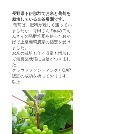
長野県下伊那郡でお米と葡萄を
栽培している
友谷農園です。
葡萄は、肥料が難しく迷ってい
ましたが、寺田さんの勧めでえ
んさんの発酵堆肥を使ったおか
げで上級葡萄農家の指定を受け
ました。
お米の栽培も年々収量も増加し
て無農薬栽培に自信がつきまし
た。
クラウドファンディングとGAP
認証の成功を祈っております。
以上