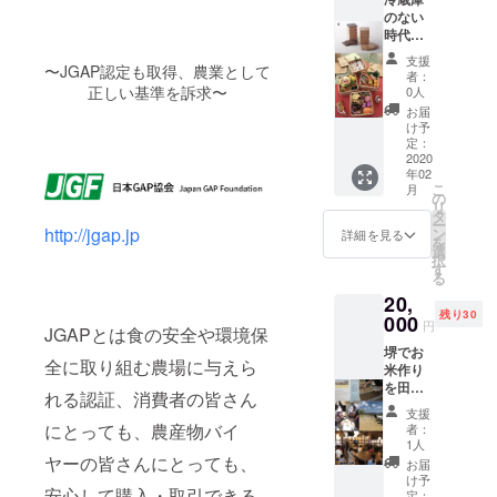
適度に
山守香
を使わ
吉野の
定評が
のない
ご飯の
の主な
ずに、
山守さ
ありま
時代、
湿気を
使用法
ヌカや
んと直
す。
炊飯器
とって
精油を
もみ殻
支援
接提携
〜JGAP認定も取得、農業として
様々な
に保温
くれ、
拡散し
燻炭、
者：
し、特
コンテ
機能の
また乾
正しい基準を訴求〜
て、手
吉野の
0人
定の天
ストで
ない時
燥した
軽に香
おが屑
お届
然吉野
も入賞
代、先
ら木が
りを楽
などか
け予
ヒノキ
してい
人たち
湿気を
定：
しむ 入
ら作っ
のみを
るお米
は炊い
2020
吐き出
浴時、
た発酵
使用し
年02
です。
たご飯
し、ま
湯船に
堆肥を
こ
月
ており
を木の
るで呼
の
数滴
活かし
リ
ます。
桶「お
吸して
タ
（１～
た土壌
ー
天然の
櫃」に
http://jgap.jp
いるか
ン
５滴）
づく
詳細を見る
を
吉野ヒ
いれて
のよう
選
垂らし
り、循
択
ノキが
保存し
にごは
す
て、リ
環型の
る
もつ新
まし
んを包
ラク
有機農
鮮な香
20,
た。お
み込み
セー
法に取
りと手
残り30
櫃に入
000
ます。
ション
り組ん
円
JGAPとは食の安全や環境保
間を惜
れると
木が持
効果と
でい
しまず
堺でお
適度に
つこの
香りを
る。 そ
全に取り組む農場に与えら
にパウ
米作り
ご飯の
保湿効
楽し
こで栽
ダー状
を田植
湿気を
果と抗
む。 市
培され
れる認証、消費者の皆さん
にした
えから
とって
菌効果
販のア
たいの
支援
ヒノキ
収穫ま
くれ、
によっ
にとっても、農産物バイ
ロマ
ちの壱
者：
が、酵
で 体験
また乾
てごは
1人
ディ
を2キロ
素浴え
してみ
ヤーの皆さんにとっても、
燥した
んはべ
フー
入りを
お届
んなら
ません
ら木が
ちゃべ
け予
ザーを
リター
安心して購入・取引できる
ではの
か？ 太
湿気を
定：