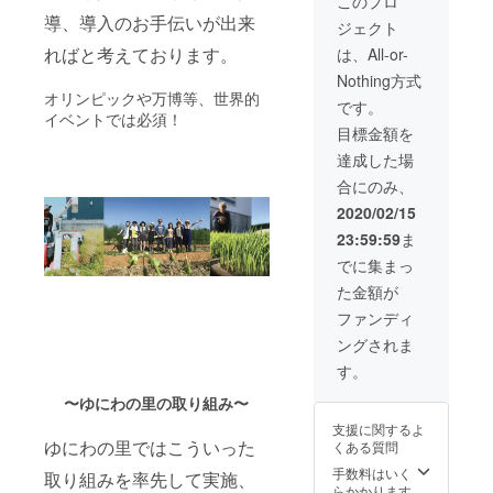
このプロ
さ70 外
す。
の「ひ
じっく
むしろ
そんな
寸
導、導入のお手伝いが出来
様々な
ジェクト
まわ
りと自
感謝す
お櫃の
（mm
コンテ
り」を
然発酵
べき
ればと考えております。
ような
は、All-or-
）/幅
ストで
育てて
された
事。
常吉の
215×奥
も入賞
Nothing方式
いきま
ヒノキ
《米づ
お弁当
行82×高
してい
オリンピックや万博等、世界的
す。 収
パウ
くり》
箱は手
です。
さ110
るお米
イベントでは必須！
穫した
ダーは
を通
軽にオ
容量/約
です。
目標金額を
ひまわ
65℃〜
し、自
フィス
800ml
りは
80℃と
然と触
や屋外
達成した場
素材/吉
「ひま
なり、
れ合
で美味
野杉、
合にのみ、
わり
徹底し
い、 そ
しいご
栃木レ
油」。
た管理
して食
飯を楽
2020/02/15
ザー ※
とな
のも
への関
しめま
黒か赤
23:59:59
ま
り、皆
と、お
わり方
す。 内
かお選
様にお
客様に
に少し
寸
でに集まっ
びいた
持ち帰
満足い
意識す
（mm
だきご
た金額が
りいた
ただけ
る きっ
）/幅
希望の
だきま
る安定
かけに
110×奥
ファンディ
色を備
す。 自
的な温
なれば
行110×
考欄に
ングされま
分達で
度を
と思い
高さ172
ご記載
育てた
保って
ます。
外寸
す。
くださ
「ひま
おりま
ひとつ
（mm
い
わり
〜ゆにわの里の取り組み〜
す。 素
ひとつ
）/幅
油」を
晴らし
の開催
119×奥
支援に関するよ
持ち帰
い香
イベン
行119×
ゆにわの里ではこういった
くある質問
りいた
り・発
トでは
高さ175
だきま
酵の温
なく、
手数料はいく
＊四段
取り組みを率先して実施、
す。
もり・
半年間
らかかります
重ね蓋