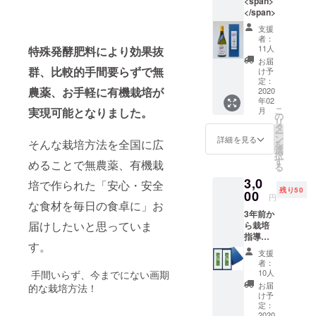
<span>
の木の
</span>
命を終
わらせ
支援
るには
者：
もった
11人
特殊発酵肥料により効果抜
いな
お届
群、比較的手間要らずで無
い。 檜
け予
の香り
定：
農薬、お手軽に有機栽培が
2020
は、山
年02
の場所
こ
実現可能となりました。
月
や樹齢
の
リ
によっ
タ
ー
て、香
ン
詳細を見る
そんな栽培方法を全国に広
を
りが違
選
択
う。樹
す
めることで無農薬、有機栽
る
齢が大
3,0
きくな
培で作られた「安心・安全
残り50
00
ればな
円
な食材を毎日の食卓に」お
るほ
3年前か
ど、赤
届けしたいと思っていま
ら栽培
身（芯
指導し
材）の
す。
てい
割合が
支援
る、大
大き
者：
和当帰
く、香
10人
手間いらず、今までにない画期
の里、
りも濃
お届
的な栽培方法！
奈良県
厚にな
け予
高取町
定：
る。抗
にある
2020