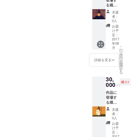
く、ヒ
くらい
× 21cm
著作財
る堀尾
ゲをう
で、セ
です。
産権の
吉晴
すく生
リフや
ミリペ
支分権
支援
（豊臣
やしま
動きは
ン。墨
者：
は譲渡
家の重
す。メ
ほとん
0人
汁。切
されま
臣）に
ガネは
どない
り抜い
お届
せん。
なれる
外しま
予定で
け予
た漫画
権利で
す。ご
定：
す *
用原稿
す。 *
2017
了承く
ギャグ
用紙
年08
杖がな
ださい
のため
（上質
こ
月
いと
・購入
の
に出演
紙）に
リ
立って
者の性
タ
が必要
描いて
ー
られな
別・外
ン
不可欠
詳細を見る
いるた
を
いレベ
観に関
選
だが、
め、薄
択
ルの老
係な
す
顔と名
い青の
る
人の姿
く、月
前さえ
ガイド
30,
で登場
代は剃
出れば
ライン
残り1
しま
000
らせて
い
が入っ
円
す。 *
いただ
い……
ていま
作品に
購入者
きます
そうい
す。 著
登場す
の性
が、お
う役割
作財産
る堀尾
別・外
そらく
のキャ
権のう
忠晴に
観に関
この
ラです
ち譲渡
支援
なれる
係な
キャラ
* 購入
者：
される
権利で
く、月
は烏帽
0人
者の性
のは、
す。 ・
代は剃
子を被
別・外
お届
所有権
十代の
りま
らせて
け予
観に関
および
姿（元
す。ヒ
定：
登場さ
係な
譲渡権
服後）
2017
ゲをう