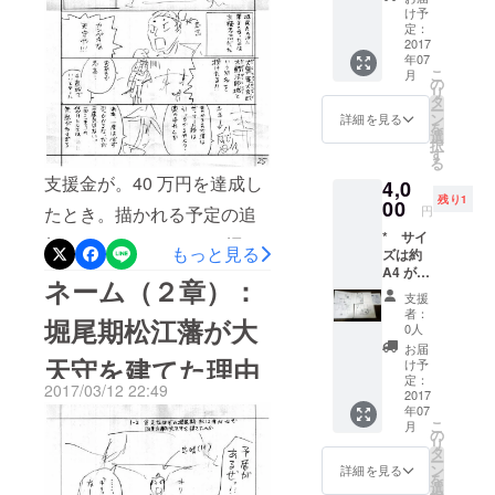
七代目藩主・松平不味公で
仕上げ
の他の
け予
ている
16 P使って、風呂敷をたた
著作財
定：
ので、
2017
産権の
む感じですかねー。
年07
原画は
支分権
こ
月
未完成
は譲渡
の
リ
な線画
されま
タ
ー
です。
せん。
ン
詳細を見る
を
* 著作
* 見て
選
択
財産権
の通
す
る
のうち
り、前
支援金が。40 万円を達成し
4,0
譲渡さ
半の山
残り1
れるの
00
場が終
たとき。描かれる予定の追
円
は、所
わった
* サイ
有権お
直後の
加８ページなり。 堀尾
もっと見る
ズは約
よび譲
箸休め
A4 が 5
家が断絶したあとに。出雲
渡権で
ページ
ネーム（２章）：
枚です
す。そ
のた
支援
へ入国せり京極忠高は。大
* 作者
の他の
め、ス
者：
堀尾期松江藩が大
はデジ
著作財
カスカ
0人
規模な治水工事を行えり。
タルで
産権の
の原画
お届
仕上げ
天守を建てた理由
支分権
です。
け予
日本海に注いでいた斐伊川
ている
は譲渡
定：
そのた
2017/03/12 22:49
ので、
2017
の流路。宍道湖に注ぐよう
されま
め、お
年07
原画は
せん。
求めや
こ
月
改修しようとした矢先のこ
未完成
* 直筆
の
すい値
リ
な線画
原画証
タ
段設定
と。 斐伊川は大洪水を起こ
ー
です。
明書
ン
になっ
詳細を見る
を
* 著作
（原画
選
ており
し、勝手に東へ流路を変え