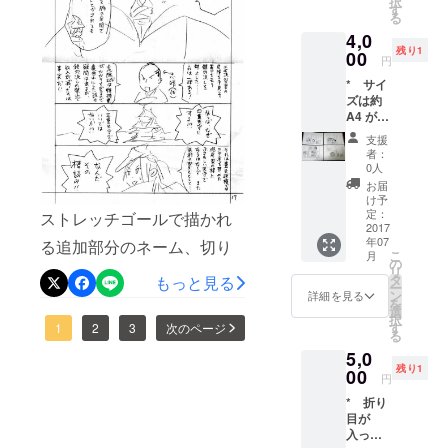
択
財産権
が本物
す
ます
る
のうち
けり。 忠高はこの新しい流
である
4,0
譲渡さ
旨と作
路を一本にまとめ。堤防を
残り1
れるの
00
者の署
円
は、所
名を入
築いて流路を安定させし。
* サイ
有権お
れたお
ズは約
よび譲
礼状）
治水工事ののち。堀尾氏が
A4 が 4
渡権で
をお付
枚です
す。そ
禁止した砂鉄採集を。許可
けしま
支援
** A4
の他の
す。
者：
せり。 忠高の入国当初より
が 4 枚
著作財
0人
です。
産権の
お届
鉄山師らは許可を求めたと
用紙は
支分権
け予
コピー
は譲渡
定：
ストレッチゴールで描かれ
いう。 作者、その過程と影
用紙で
2017
されま
年07
る追加部分のネーム、切り
す。 *
せん。
響をネームに切りけり。 こ
こ
月
作者は
の
リ
けり。 いまだ最
こは。松江藩の歴史の転
デジタ
タ
もっと見る
ー
ルで仕
ン
詳細を見る
初の目標額も達成しておら
機。ここで終わると。物語
を
上げて
選
択
いるの
す
ねど。 追加ネームを切りし
1
2
3
次のページ
は尻切れトンボになるべ
る
で、原
5,0
理由は。 この８ページこ
画は未
し。 ゆえに。ここまで描く
残り1
完成な
00
円
そ。松江城編でもっとも知
なら 60 万達成が望ましく。
線画で
* 折り
す。 *
的好奇心を満たす部分なれ
60 万達成ができぬなら。30
目が
著作財
入って
産権の
ばなり。 ギャグマンガとし
万達成で終わってほしいと