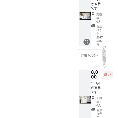
が 5 枚
るの
です。
は、所
用紙は
有権お
支援
コピー
よび譲
者：
用紙で
渡権で
0人
す。 *
す。そ
お届
作者は
の他の
け予
デジタ
著作財
定：
ルで仕
2017
産権の
年07
上げて
支分権
こ
月
いるの
は譲渡
の
リ
で、原
されま
タ
ー
画は未
せん。
ン
詳細を見る
を
完成な
選
択
線画で
す
る
す。 *
8,0
著作財
残り1
産権の
00
円
うち譲
* A4
渡され
が 6 枚
るの
です。
は、所
用紙は
有権お
支援
コピー
よび譲
者：
用紙で
渡権で
0人
す。 *
す。そ
お届
作者は
の他の
け予
デジタ
著作財
定：