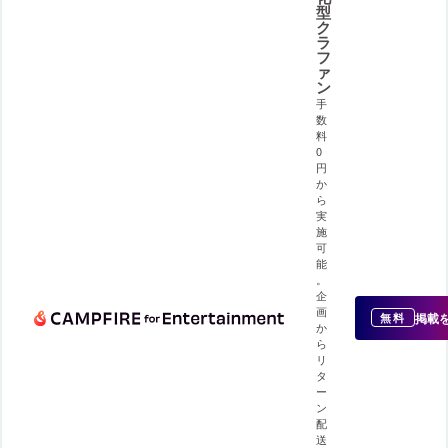
型
ク
ラ
フ
ァ
ン
手
数
料
0
円
か
ら
実
施
可
能
。
企
画
掲載
無料
か
ら
リ
タ
ー
ン
配
送