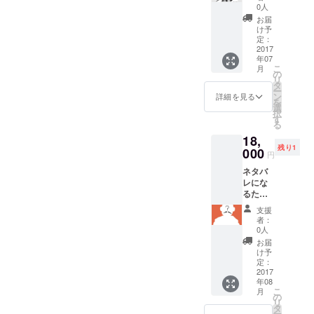
ロモー
度、描
0人
ション
きなお
お届
用に描
してた
け予
き下ろ
ら締め
定：
した擬
2017
切りに
年07
人化松
間に合
こ
月
江城イ
わなく
の
リ
ラスト
なるの
タ
ー
の原画
で、泣
ン
詳細を見る
を
（線
く泣く
選
択
画）を
妥協し
す
る
販売い
ていま
18,
たしま
す **
残り1
す。 ま
000
わたし
円
だマン
の恥ず
ネタバ
ガの骨
かしい
レにな
子も決
絵、
るため
まって
買って
正体の
ない段
くださ
支援
明かせ
階で描
い **
者：
ない
かれた
正直、
0人
キャラ
ものな
売れ
お届
になる
ので、
残って
け予
ことが
実際の
定：
ほしい
できる
2017
マンガ
と思っ
年08
権利で
では擬
てい
こ
月
す。 *
人化松
の
る。マ
リ
男性で
山城の
タ
ジで
ー