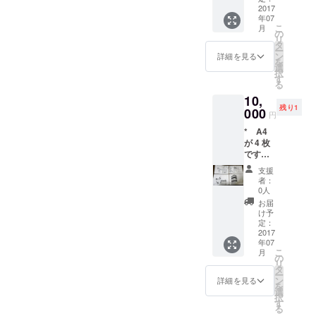
ルで仕
2017
産権の
年07
上げて
支分権
こ
月
いるの
は譲渡
の
リ
で、原
されま
タ
ー
画は未
せん。
ン
詳細を見る
を
完成な
選
択
線画で
す
る
す。 *
10,
著作財
残り1
産権の
000
円
うち譲
* A4
渡され
が 4 枚
るの
です。
は、所
用紙は
有権お
支援
コピー
よび譲
者：
用紙で
渡権で
0人
す。 *
す。そ
お届
作者は
の他の
け予
デジタ
著作財
定：
ルで仕
2017
産権の
年07
上げて
支分権
こ
月
いるの
は譲渡
の
リ
で、原
されま
タ
ー
画は未
せん。
ン
詳細を見る
を
完成な
選
択
線画で
す
る
す。 *