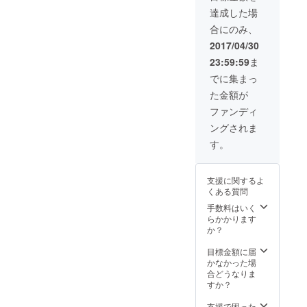
許可
るこ
オンラ
権のう
ません
よび作
達成した場
は、購
と、お
インで
ち譲渡
・写真
中で使
入者が
よび作
合にのみ、
締結し
される
が購入
用する
保証
中で使
ていた
のは、
者本人
ことの
2017/04/30
し、作
用する
だく予
所有権
のもの
許可
者は肖
ことの
23:59:59
ま
定です
および
である
は、購
像権の
許可
* 非排
譲渡権
こと、
入者が
でに集まっ
侵害に
は、購
他的契
です。
および
保証
関して
入者が
た金額が
約です
その他
作中で
し、作
何ら責
保証
ので、
の著作
使用す
者は肖
ファンディ
任を負
し、作
この商
財産権
ること
像権の
わない
者は肖
ングされま
品を購
の支分
の許可
侵害に
ものと
像権の
入され
権は譲
は、購
関して
す。
します
侵害に
たお客
渡され
入者が
何ら責
・基本
関して
様が複
ませ
保証
任を負
的に
何ら責
数いる
ん。
し、作
わない
ギャグ
任を負
支援に関するよ
場合、
者は肖
ものと
マンガ
わない
くある質問
アクセ
像権の
します *
なの
ものと
スを独
侵害に
手数料はいく
基本的
で、あ
します *
占でき
関して
らかかります
にギャ
まり
完成し
ない可
何ら責
か？
グマン
カッコ
た電子
能性が
任を負
ガなの
イイ扱
書籍を
高くな
わない
目標金額に届
で、あ
いには
リター
ります -
ものと
かなかった場
まり
ならな
ンいた
--- この
します
合どうなりま
カッコ
いこと
します *
商品の
・堀尾
すか？
イイ扱
を、ご
電子書
購入に
忠晴の
いには
了承く
籍巻末
よる、
出番は
支援で困った
ならな