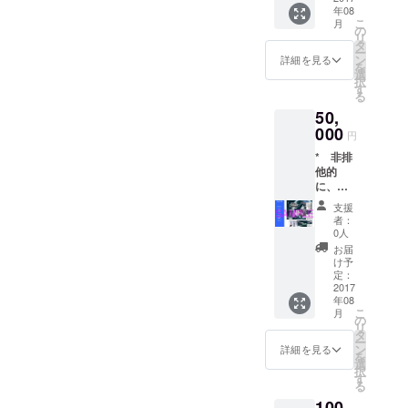
せるこ
く、ヒ
です。
年08
で登場
すく生
とにな
ゲを生
その他
こ
月
しま
やしま
の
るで
やしま
の著作
リ
す。 ・
す。メ
タ
しょう
す。メ
財産権
ー
購入者
ガネは
ン
・髪型
詳細を見る
ガネは
の支分
を
の性
外しま
選
が大幅
外しま
権は譲
択
別・外
す。ご
す
に変
す。冠
渡され
る
観に関
了承く
わった
をかぶ
ませ
50,
係な
ださい *
りメガ
らせま
ん。
く、月
000
髪型が
ネが無
す。ご
円
代は剃
大幅に
くなる
了承く
* 非排
りま
変わっ
と、購
ださい
他的
す。メ
たりメ
入者に
* ヒゲ
に、購
ガネは
ガネが
似なく
を生や
入者の
外しま
無くな
なる可
した
支援
有する
す。ご
ると、
能性が
者：
り、メ
サイト
了承く
購入者
0人
高くな
ガネが
に完成
ださい
に「似
りま
お届
無くな
した本
・女性
なくな
け予
す。ご
ると、
作品を
の購入
定：
る」可
了承く
購入者
掲載す
2017
も可能
能性が
ださい
に似な
年08
ること
です
高くな
・女性
くなる
こ
月
ができ
が、月
の
りま
の購入
可能性
リ
ます。
代が加
タ
す。ご
も可能
が高く
ー
* 個人/
わる点
ン
了承く
詳細を見る
です
なりま
を
法人/自
はご一
選
ださい *
が、月
す。ご
択
治体を
考くだ
す
女性の
代・ヒ
了承く
る
問わず
さい ・
購入も
ゲが加
ださい
100
購入い
髪型が
可能で