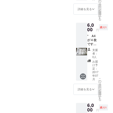
画は未
の
リ
はデジ
完成な
タ
ー
タル作
線画で
ン
詳細を見る
を
業で修
す * 著
選
択
正した
作財産
す
る
ので、
権のう
6,0
原画に
ち譲渡
残り1
のみ残
00
される
円
るミス
のは、
* A4
です）
所有権
が 4 枚
**サイ
および
です。
ズは横
譲渡権
用紙は
23.5cm
です。
支援
コピー
×縦
その他
者：
用紙で
27.5cm
の著作
0人
す * 作
です。
財産権
お届
者はデ
用紙は
の支分
け予
ジタル
レポー
定：
権は譲
で仕上
2017
ト用紙
渡され
年07
げてい
です *
ません
こ
月
るの
作者は
の
リ
で、原
デジタ
タ
ー
画は未
ルで仕
ン
詳細を見る
を
完成な
上げて
選
択
線画で
いるの
す
る
す * 著
で、原
6,0
作財産
画は未
残り1
権のう
00
完成な
円
ち譲渡
線画で