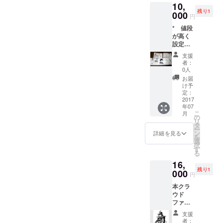
10,
著作財
残り1
産権の
000
円
うち譲
* 値段
渡され
が高く
るの
設定さ
は、所
れてい
有権お
支援
るのは
よび譲
者：
出来が
渡権で
0人
いいか
す。そ
お届
らでは
の他の
け予
ありま
著作財
定：
せん。
2017
産権の
年07
その逆
支分権
こ
月
です。
は譲渡
の
リ
失敗絵
されま
タ
ー
が含ま
せん。
ン
詳細を見る
を
れてい
選
択
るから
す
る
です
16,
** 描
残り1
きなお
000
円
した方
本クラ
だって
ウド
失敗な
ファン
のです
ディン
が、も
支援
グのプ
う一
者：