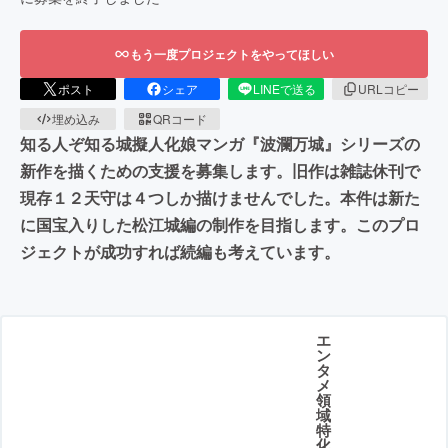
もう一度プロジェクトをやってほしい
ポスト
シェア
LINEで送る
URLコピー
埋め込み
QRコード
知る人ぞ知る城擬人化娘マンガ『波瀾万城』シリーズの
新作を描くための支援を募集します。旧作は雑誌休刊で
現存１２天守は４つしか描けませんでした。本件は新た
に国宝入りした松江城編の制作を目指します。このプロ
ジェクトが成功すれば続編も考えています。
エ
ン
タ
メ
領
域
特
化