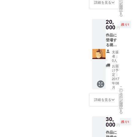
す。
デザイ
ン
** A4
詳細を見る
を
太って
ンが変
選
が 5 枚
択
はおら
わる可
す
です。
る
ず、ヒ
能性が
用紙は
20,
ゲあ
非常に
コピー
残り1
り。歴
000
大きい
用紙で
円
史人物
です。
す。 *
作品に
として
このイ
作者は
登場す
は大物
ラスト
デジタ
る堀尾
です *
はパイ
ルで仕
忠氏
物語の
ロット
上げて
支援
（松江
メイン
版とお
いるの
者：
城の築
となる
考えく
0人
で、原
城を開
ギャグ
ださ
画は未
お届
始し
に必要
い。 こ
け予
完成な
た）に
な、重
定：
のイラ
線画で
なれる
2017
要な
ストは
す。 *
年08
権利で
キャラ
電子書
著作財
こ
月
す。 ・
です *
の
籍の巻
産権の
リ
二十代
とはい
タ
末ある
うち譲
ー
の姿で
え、ほ
ン
いは裏
詳細を見る
渡され
を
登場し
んのヒ
選
表紙に
るの
択
ます。
トコマ
す
収録さ
は、所
る
・購入
か、多
れま
有権お
30,
者の性
くても
す。 原
よび譲
残り1
別・外
000
数コ
画のサ
渡権で
円
観に関
マ、顔
イズは
す。そ
作品に
係な
が出る
24.5cm
の他の
登場す