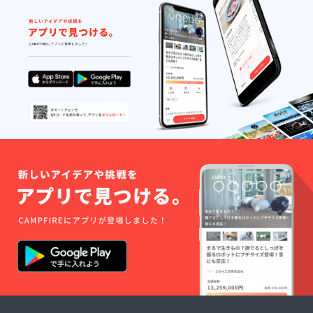
します *
ブユー
ださい
電子書
ザーへ
・おそ
籍巻末
のサー
らくマ
の支援
ビスと
ンガに
者一覧
いった
おいて
に記載
目的の
ボケ役
します
ために
になる
（任
ご利用
だろう
意） *
いただ
と考え
読者ア
ければ
ていま
ンケー
幸いで
す。 *
トへ回
す。
完成し
答する
た電子
ことが
書籍を
できま
リター
す
ンいた
します *
電子書
籍巻末
の支援
者一覧
に記載
します
（任
意） *
読者ア
ンケー
トへ回