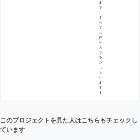
ま
で
、
す
べ
て
お
任
せ
の
プ
ラ
ン
も
あ
り
ま
す
！
このプロジェクトを見た人はこちらもチェックし
ています