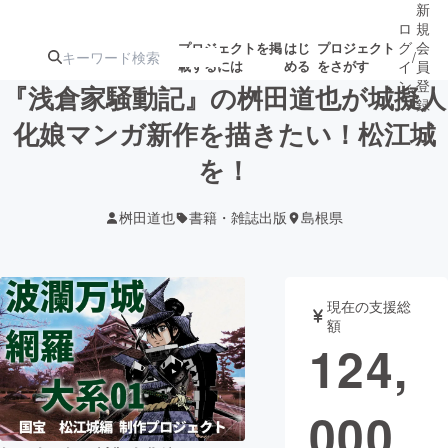
新
ロ
規
グ
会
プロジェクトを掲
はじ
プロジェクト
/
載するには
める
をさがす
イ
員
ン
登
『浅倉家騒動記』の桝田道也が城擬人
録
化娘マンガ新作を描きたい！松江城
を！
人気のプロ
注目のリ
注目の新着プロ
募集終了が近いプ
もうすぐ公開
ジェクト
ターン
ジェクト
ロジェクト
されます
桝田道也
書籍・雑誌出版
島根県
アート・写真
音楽
現在の支援総
テクノロジー・ガジェット
ゲーム・サ
額
124,
映像・映画
書籍・雑誌
000
ビジネス・起業
チャレンジ