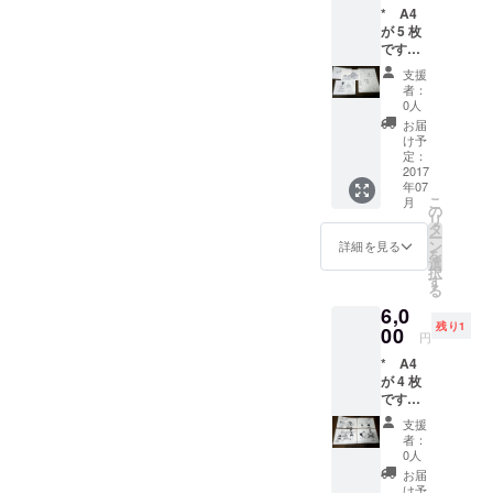
* A4
される
す * 著
が 5 枚
のは、
作財産
です。
所有権
権のう
用紙は
および
ち譲渡
支援
コピー
譲渡権
される
者：
用紙で
です。
のは、
0人
す * 作
その他
所有権
お届
者はデ
の著作
および
け予
ジタル
財産権
定：
譲渡権
で仕上
2017
の支分
です。
年07
げてい
権は譲
その他
こ
月
るの
渡され
の
の著作
リ
で、原
ません
タ
財産権
ー
画は未
ン
の支分
詳細を見る
を
完成な
選
権は譲
択
線画で
す
渡され
る
す * 著
ません
6,0
作財産
* 直筆
残り1
権のう
00
原画証
円
ち譲渡
明書
* A4
される
（原画
が 4 枚
のは、
が本物
です。
所有権
である
用紙は
および
旨と作
支援
コピー
譲渡権
者の署
者：
用紙で
です。
0人
名を入
す。 *
その他
れたお
お届
作者は
の著作
け予
礼状）