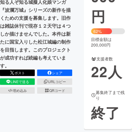
知る人ぞ知る城擬人化娘マンガ
円
『波瀾万城』シリーズの新作を描
まちづくり・地域活性化
くための支援を募集します。旧作
は雑誌休刊で現存１２天守は４つ
CAMPFIRE for Social Good
CAMPFIRE Creation
62%
しか描けませんでした。本件は新
CAMPFIREふるさと納税
machi-ya
コミュニティ
目標金額は
たに国宝入りした松江城編の制作
200,000円
を目指します。このプロジェクト
が成功すれば続編も考えていま
支援者数
22
人
す。
ポスト
シェア
LINEで送る
URLコピー
埋め込み
QRコード
募集終了まで残
り
終了