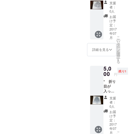
しまっ
うち譲
支援
ていま
ても。核として鎮座せし
渡され
ぞ思う。 いまだ最初の目標
者：
す * 作
るの
0人
ギャグなればなり。 作者
者が自
額も達成できざれば。 鬼の
は、所
お届
分に向
有権お
け予
は。ここまで描きたいと考
笑う話かな。 をかし。
けて残
よび譲
定：
した修
2017
渡権で
えておれば。 最低目標額を
年07
正メモ
す。そ
こ
月
が書き
８Ｐ分の制作料にせず、１
の他の
の
リ
込まれ
著作財
タ
ー
６Ｐの制作料に設定いたし
ていま
産権の
ン
詳細を見る
を
す *サイ
支分権
選
た。 されど、この部分。最
択
ズは横
は譲渡
す
る
29.7cm
されま
初の１６Ｐに収まらず。誤
5,0
×縦
せん。
残り1
33cm
00
算なりけり。いみじ。
円
です。
* 折り
用紙は
目が
方眼レ
入って
ポート
しまっ
用紙で
支援
ていま
す * 作
者：
す * 隅
者はデ
0人
角が算
ジタル
お届
木積み
で仕上
け予
になっ
げてい
定：
ていま
2017
るの
年07
せん
で、原
こ
月
（これ