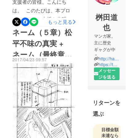
支援者の皆様、こんにち
は。 このたびは、本プロ
桝田道
ジェクトへの支援を表明し
もっと見る
也
てくださり、ありがとうご
ネーム（５章）松
ざいました。 残念ながら、
マンガ家。
平不味の真実 +
主に歴史
プロジェクトは目標金額に
ギャグが中
ネーム（最終章）
到達せず、幻の作品となっ
心。
http://haranbanjo.hatenablog.com/
2017/04/23 09:57
てしまいましたが、これに
1999 モーニ
VS 長州軍
https://twitter.com/mitimasu
ング新マグ
メッセー
懲りず、この経験を今後に
ナム増刊８
ジを送る
生かしていきたいと思いま
号でデ
す。 ひとまずは本作品は凍
ビュー。
結させて、作家といての私
著作に『浅
リターンを
倉家騒動
の今後の活動は、別のプロ
記』『ファ
選ぶ
ジェクトへシフトすること
ンブル５』
になりますが、変わらぬご
『日本全国
目標金額
愛顧をいただけますよう、
波瀾万城』
未達なら