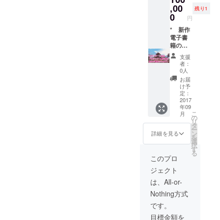
わる点
* 女性
ただけ
,00
大幅に
すが、
はご一
残り1
の購入
ます *
変わっ
0
老齢・
考くだ
も可能
円
掲載に
たりメ
月代・
さい ・
です
あたっ
* 新作
ガネが
ヒゲが
写真を
が、ヒ
て、商
電子書
無くな
加わる
提出し
ゲが加
用/非商
籍のた
ると、
点はご
ていた
わる点
用を問
めに描
購入者
一考く
だきま
はご一
支援
いませ
き下ろ
に似な
ださい *
す。正
者：
考くだ
ん * 掲
す表紙
くなる
写真を
0人
面・側
さい *
載にあ
の原画
可能性
提出し
面の写
お届
写真を
たっ
をリ
が高く
ていた
け予
真がな
提出し
て、無
ターン
なりま
定：
だきま
いと、
ていた
償/有償/
いたし
2017
す。ご
す。正
本人に
だきま
年09
アフィ
ます *
了承く
面・側
似ない
す。正
こ
月
リエト
アナロ
ださい
の
面の写
かもし
面・側
リ
の有無
グ画材
・写真
タ
真がな
れませ
面の写
ー
を問い
で描く
を提出
ン
いと、
詳細を見る
ん ・写
真がな
を
ません
予定で
してい
選
本人に
真が購
いと、
択
* ご購
す * カ
ただき
す
似ない
入者本
本人に
る
入の際
ラーで
ます。
かもし
このプロ
人のも
似ない
には、
す。 *
正面・
れませ
のであ
かもし
ジェクト
くわし
サイズ
側面の
ん * 写
るこ
れませ
い契約
は B4
写真が
真が購
は、All-or-
と、お
ん * 写
書をこ
もしく
ない
入者本
よび作
真が購
Nothing方式
ちらが
は F4 の
と、本
人のも
中で使
入者本
用意い
予定で
人に似
のであ
です。
用する
人のも
たしま
す * 著
ないか
るこ
ことの
のであ
目標金額を
して、
作財産
もしれ
と、お