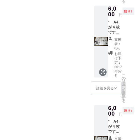
る
す。 *
6,0
著作財
残り1
産権の
00
円
うち譲
* A4
渡され
が 4 枚
るの
です。
は、所
用紙は
有権お
支援
コピー
よび譲
者：
用紙で
渡権で
0人
す。 *
す。そ
お届
作者は
の他の
け予
デジタ
著作財
定：
ルで仕
2017
産権の
年07
上げて
支分権
こ
月
いるの
は譲渡
の
リ
で、原
されま
タ
ー
画は未
せん。
ン
詳細を見る
を
完成な
選
択
線画で
す
る
す。 *
6,0
著作財
残り1
産権の
00
円
うち譲
* A4
渡され
が 4 枚
るの
です。
は、所
用紙は
有権お
支援