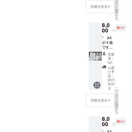
で、原
す。 *
タ
ー
画は未
著作財
ン
詳細を見る
を
完成な
産権の
選
択
線画で
うち譲
す
る
す。 *
渡され
8,0
著作財
るの
残り1
産権の
00
は、所
円
うち譲
有権お
* A4
渡され
よび譲
が 4 枚
るの
渡権で
です。
は、所
す。そ
用紙は
有権お
の他の
支援
コピー
よび譲
著作財
者：
用紙で
渡権で
産権の
0人
す。 *
す。そ
支分権
お届
作者は
の他の
は譲渡
け予
デジタ
著作財
定：
されま
ルで仕
2017
産権の
せん。
年07
上げて
支分権
こ
月
いるの
は譲渡
の
リ
で、原
されま
タ
ー
画は未
せん。
ン
詳細を見る
を
完成な
選
択
線画で
す
る
す。 *
8,0
著作財
残り1
産権の
00
円
うち譲
* A4
渡され