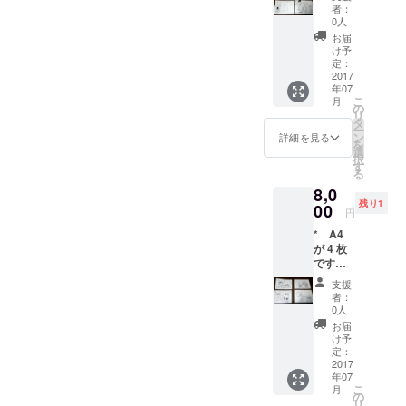
コピー
よび譲
者：
用紙で
渡権で
0人
す。 *
す。そ
お届
P12 上
の他の
け予
部左端
著作財
定：
に、折
2017
産権の
年07
り目・
支分権
こ
月
変形痕
は譲渡
の
リ
があ
されま
タ
ー
り、被
せん。
ン
詳細を見る
を
害が擬
選
択
音の一
す
る
部に及
8,0
んでい
残り1
ます
00
円
（擬音
* A4
以外は
が 4 枚
無事で
です。
す） *
用紙は
作者は
支援
コピー
デジタ
者：
用紙で
ルで仕
0人
す。 *
上げて
お届
作者は
いるの
け予
デジタ
で、原
定：
ルで仕
2017
画は未
年07
上げて
完成な
こ
月
いるの
線画で
の
リ