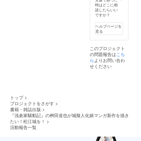
ださい
の支援
広告収
そこそ
時はどこに相
いこと
・松江
者一覧
入で黒
こある
談したらいい
を、ご
城の築
に記載
字化と
予定で
ですか？
了承く
城を開
します
いう野
す ・購
ださい *
始した
（任
望は期
入者の
完成し
藩主で
ヘルプページを
意） *
待しな
氏名ま
た電子
ありま
見る
読者ア
いでく
たはハ
書籍を
すが、
ンケー
ださ
ンドル
リター
天守の
トへ回
い。そ
ネーム
ンいた
完成を
答する
このプロジェクト
れがで
を記載
します *
見ずに
ことが
の問題報告は
こち
きるな
します
電子書
急死し
できま
ら作者
ら
よりお問い合わ
（任
籍巻末
た人で
す
がとっ
意。希
の支援
せください
す。マ
くに
望者の
者一覧
ンガ的
やって
み） ・
に記載
に、あ
いま
基本的
します
まりオ
す。 サ
にギャ
（任
イシイ
イトの
グマン
意） *
役には
質の向
ガなの
読者ア
ならな
トップ
>
上や、
で、あ
ンケー
いかも
プロジェクトをさがす
>
新たな
まり
トへ回
しれま
書籍・雑誌出版
>
顧客の
カッコ
答する
せん。 *
開拓、
『浅倉家騒動記』の桝田道也が城擬人化娘マンガ新作を描き
イイ扱
ことが
完成し
リピー
いには
たい！松江城を！
>
できま
た電子
ター増
ならな
す
書籍を
活動報告一覧
のた
いこと
リター
め、ア
を、ご
ンいた
クティ
了承く