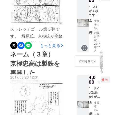
00
ロジェクトの成立を祈って
円
と、
* A4
（あれ
くださいませ＞ＡＬＬ
が 4 枚
ば）ア
です。
イコン
用紙は
を掲載
支援
コピー
しま
者：
用紙で
す。 *
ストレッチゴール第３弾で
0人
す。 *
完成後
お届
す。 堀尾氏、京極氏が廃嫡
作者は
に読者
け予
デジタ
アン
定：
したあと、松江城の城主と
ルで仕
2017
ケート
もっと見る
年07
上げて
を求め
なったのは、 信州松本城に
こ
月
いるの
ネーム（３章）
ます。
の
リ
で、原
そのア
タ
月見櫓を築いたことでも知
ー
画は未
ンケー
ン
詳細を見る
京極忠高は製鉄を
を
られる松平直政でした。 本
完成な
トに回
選
択
線画で
答する
す
再開した
る
章では、その松平直政が入
す。 *
ことが
4,0
著作財
2017/03/20 12:31
できま
城した直後に起こった幽霊
残り1
産権の
00
す。
円
うち譲
騒動を描きます。 松江城に
* サイ
渡され
ズは約
関する（オカルト）逸話の
るの
A4 が 4
は、所
中でも特に有名な話です。
枚です
有権お
支援
* 作者
よび譲
者：
次の 松平松江藩
はデジ
渡権で
0人
タルで
す。そ
お届