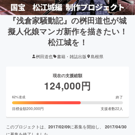
『浅倉家騒動記』の桝田道也が城
擬人化娘マンガ新作を描きたい！
松江城を！
桝田道也
書籍・雑誌出版
島根県
現在の支援総額
124,000
円
終了
62
%達成
目標金額
200,000
円
支援者数
22
人
このプロジェクトは、
2017/02/09
に募集を開始し、
2017/04/30
に募集を終了しました