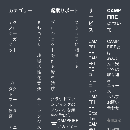
答する
ことが
カテゴリー
起案サポート
サ
CAMP
できま
ー
FIRE
す
テク
ま
プ
ス
ビ
につい
ノロ
ち
ロ
タ
ス
て
ジー
づ
ジ
ッ
・ガ
く
ェ
フ
CAM
CAMP
ジェ
り
ク
に
PFI
FIREと
ット
・
ト
相
RE
は
地
を
談
CAM
あんし
域
作
す
PFI
ん・安
活
る
る
RE
全への
性
資
コ
取り組
化
料
ミュ
み
プロ
音
請
ニ
ニュー
ダク
楽
求
ティ
ス
ト
CAM
ヘルプ
クラウドファ
フー
チ
PFI
お問い
ンディングの
ド・
ャ
RE
合わせ
ノウハウを無
飲食
レ
Crea
料で学ぼう
店
ン
tion
各種規定
CAMPFIRE
ジ
CAM
アカデミー
アニ
ス
利用規
PFI