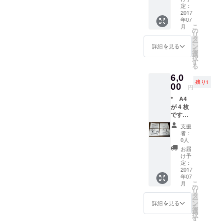
デジタ
財産権
定：
をお付
ルで仕
2017
の支分
けしま
年07
上げて
権は譲
す
こ
月
いるの
渡され
の
リ
で、原
ません
タ
ー
画は未
ン
詳細を見る
を
完成な
選
択
線画で
す
る
す。 *
6,0
著作財
残り1
産権の
00
円
うち譲
* A4
渡され
が 4 枚
るの
です。
は、所
用紙は
有権お
支援
コピー
よび譲
者：
用紙で
渡権で
0人
す。 *
す。そ
お届
作者は
の他の
け予
デジタ
著作財
定：
ルで仕
2017
産権の
年07
上げて
支分権
こ
月
いるの
は譲渡
の
リ
で、原
されま
タ
ー
画は未
せん。
ン
詳細を見る
を
完成な
選
択
線画で
す