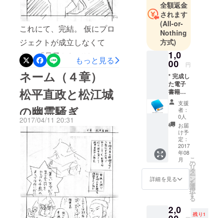
よろしくお願いいたしま
全額返金
されます
す。 2017.05.01 桝田道也
(All-or-
これにて、完結。 仮にプロ
Nothing
ジェクトが成立しなくて
方式)
1,0
も、 「骨子としては、こん
もっと見る
00
円
な物語になる予定だった」
ネーム（４章）
* 完成し
と思っていただければ。
た電子
松平直政と松江城
書籍を
早く解放さ
リター
支援
ンいた
の幽霊騒ぎ
れたくて、５章を詰め詰め
者：
しま
0人
2017/04/11 20:31
す。 *
にしすぎてしまった感じ。
お届
巻末に
け予
５章が 20 ページ、最終章が
サポー
定：
ター
2017
４ページ、ってのがちょう
年08
（支援
こ
月
者）の
の
どよさそう。 もちろんこれ
リ
一覧を
タ
ー
載せま
らは初稿であり叩き台で
ン
詳細を見る
を
す。氏
選
択
あって、ふつうはここから
名また
す
る
はハン
推敲していくわけです。 プ
2,0
ドル
残り1
ネーム