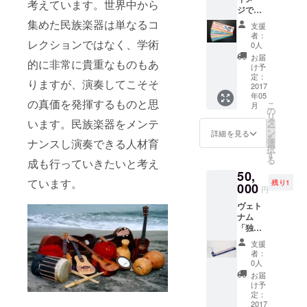
で）
Ｖ電話
考えています。世界中から
ルコ)、
「音楽教員
プレー
ジです>
レッス
Skype
太鼓：
ト写真
研修会：講
●Skype
ンする
集めた民族楽器は単なるコ
未経験
Darabu
ととも
支援
民族楽
楽器は
師」を勤め
の方に
ka アフ
者：
にお礼
レクションではなく、学術
器レッ
持ち込
は、準
0人
リカ音
のメー
るととも
スン:当
み、ま
備のご
楽：太
お届
ルをお
的に非常に貴重なものもあ
に、全国の
スタジ
たは、
案内も
け予
鼓：
出しし
オに来
当スタ
定：
致しま
小中高での
Jembe
ます。
りますが、演奏してこそそ
ること
2017
ジオに
す。
カリ
「民族音楽
年05
ができ
ある楽
【レッ
ブ・中
の真価を発揮するものと思
こ
月
ない方
ワーク
器の中
の
スンで
南米音
リ
のため
から選
タ
います。民族楽器をメンテ
きる楽
楽：
ショップ」
ー
に
定が可
ン
器の一
詳細を見る
Latin-
を
「芸術干渉
Skype
ナンスし演奏できる人材育
能なも
選
例】
Percus
択
を使用
のもあ
教室」、更
す
(2017年
sion各
る
成も行っていきたいと考え
して遠
りま
3月現
種、
に、様々な
50,
隔地
す。
在・常
Brazil-
ています。
残り1
地域のア
レッス
000
【レッ
備され
Percus
円
ンを行
スンで
ている
ミューズメ
sion各
ヴェト
いま
きる楽
もの) イ
種 その
ントパー
ナム
す。1回
器の一
ンド音
他世界
「独弦
60分間
ク、大型商
例】
楽：弦
各地の
琴」 ●
を9レッ
(2017年
楽器：
様々な
支援
業施設など
めった
スン行
3月現
Sitar／
者：
民族楽
での「子供
に手に
いま
在・常
0人
Sarod
器がご
入らな
す。
備され
民族楽器作
、太
お届
ざいま
い民族
2017年
ている
け予
鼓：
すので
りワーク
楽器:楽
10月ま
定：
もの) イ
Tabla 西
ご相談
器店で
2017
ショップ」
で。)