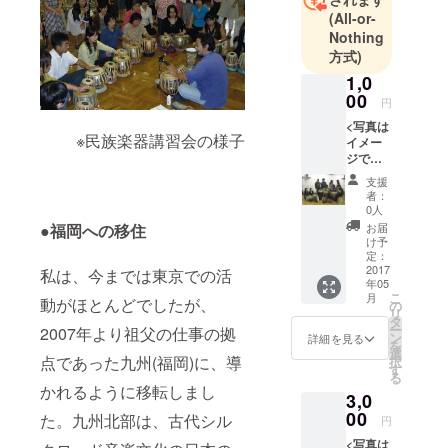
民族音楽の
(All-or-
番組で民族
Nothing
音楽と出会
方式)
い、中学卒
1,0
業記念演劇
00
円
祭での自作
<写真は
※民族楽器講習会の様子
民族楽器演
イメー
ジです>
奏を初演。
●スタジ
支援
高校入学直
オ入口
者：
のネー
前にインド
0人
ムプ
●福岡への移住
お届
弦楽器シ
レート:
け予
タールを入
スタジ
定：
オ入口
2017
手し、プロ
私は、今までは東京での活
年05
にネー
ダクション
こ
月
動がほとんどでしたが、
ムプ
の
リ
に所属し
レート
タ
ー
2007年より祖父の仕事の拠
を掲げ
ン
詳細を見る
「日本初の
を
ます。
選
点であった九州(福岡)に、導
プロの民族
択
そのプ
す
る
レート
音楽演奏
かれるように移転しまし
3,0
にはご
家」とな
支援い
00
た。九州北部は、古代シル
円
る。1978年
ただい
<写真は
た方々