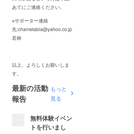
せてい
あてにご連絡ください。
ただき
ます。
●御礼の
※サポーター連絡
メール:
ネーム
先:chametabla@yahoo.co.jp
プレー
ト写真
若林
ととも
にお礼
のメー
ルをお
出しし
以上、よろしくお願いしま
ます。
す。
最新の活動
もっと
報告
見る
無料体験イベン
トを行いまし