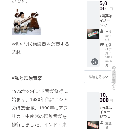
いです。
の師匠に学
5,0
ます。
にはご
●サイン
00
支援い
び、2004年
円
ご希望
ただい
１月の時点
<写真は
の方に
た方々
イメー
は、書
で約900種の
のお名
ジです>
き添え
前を若
楽器を演奏
●楽器不
させて
林自ら
支援
し2500点以
要のイ
頂きま
記載さ
者：
ンドの
す。 ●
せてい
0人
上の楽器を
※様々な民族楽器を演奏する
歌レッ
スタジ
ただき
お届
所有する。
スン:民
オ入口
ます。
け予
若林
族楽器
1999年には
のネー
定：
●御礼の
をお持
2017
ムプ
メール:
世界の民族
年06
ちでな
レート:
ネーム
こ
月
音楽のCD全
くとも
スタジ
の
プレー
リ
可能な
オ入口
集45枚、
タ
ト写真
ー
レッス
にネー
ン
ととも
詳細を見る
●私と民族音楽
2000年には
を
ンで
ムプ
選
にお礼
択
続編45枚を
す。当
レート
す
のメー
る
スタジ
を掲げ
1972年のインド音楽修行に
ルをお
リリース。
10,
オに来
ます。
出しし
著書は。
始まり、1980年代にアジア
ること
000
そのプ
ます。
円
ができ
「民族楽器
レート
のほぼ全域、1990年にアフ
<写真は
ない方
にはご
を楽しも
イメー
でも
支援い
リカ・中南米の民族音楽を
う」(2002)
ジです>
Skype
ただい
●民族楽
を使用
た方々
「世界の師
支援
修行しました。インド・東
器の
して遠
のお名
者：
匠は十人十