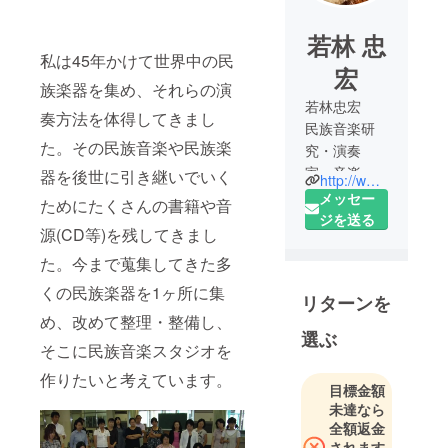
若林 忠
私は45年かけて世界中の民
宏
族楽器を集め、それらの演
若林忠宏
奏方法を体得してきまし
民族音楽研
た。その民族音楽や民族楽
究・演奏
家、音楽療
器を後世に引き継いでいく
http://www.musiqasangeet.com/
法士、セラ
メッセー
ためにたくさんの書籍や音
ピスト・カ
ジを送る
源(CD等)を残してきまし
ウンセ
ラー、エッ
た。今まで蒐集してきた多
セイ・コラ
くの民族楽器を1ヶ所に集
リターンを
ムニスト
め、改めて整理・整備し、
選ぶ
1956年、東
そこに民族音楽スタジオを
京生まれ。
作りたいと考えています。
目標金額
1972年中学
未達なら
生の頃に
全額返金
N.H.K.F.M.の
されます