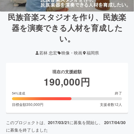
民族音楽スタジオを作り、民族楽
器を演奏できる人材を育成した
い。
若林 忠宏
映像・映画
福岡県
現在の支援総額
190,000
円
終了
54
%達成
目標金額
350,000
円
支援者数
12
人
このプロジェクトは、
2017/03/21
に募集を開始し、
2017/04/30
に募集を終了しました