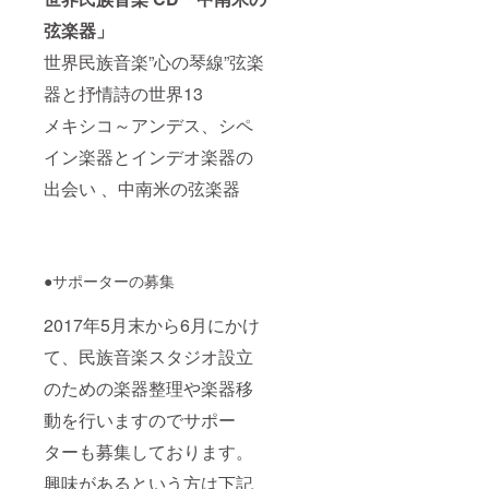
楽器が
弦楽器」
ござい
ますの
世界民族音楽”心の琴線”弦楽
でご相
談くだ
器と抒情詩の世界13
さい。
●スタジ
メキシコ～アンデス、シペ
オ入口
のネー
イン楽器とインデオ楽器の
ムプ
出会い 、中南米の弦楽器
レート:
スタジ
オ入口
にネー
ムプ
レート
●サポーターの募集
を掲げ
ます。
2017年5月末から6月にかけ
そのプ
レート
て、民族音楽スタジオ設立
にはご
支援い
のための楽器整理や楽器移
ただい
た方々
動を行いますのでサポー
のお名
前を若
ターも募集しております。
林自ら
興味があるという方は下記
記載さ