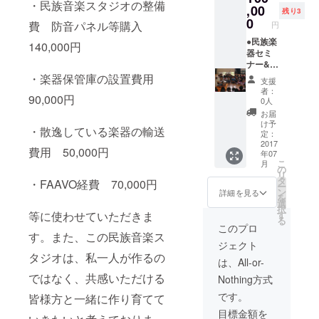
sion各
様々な
メール:
・民族音楽スタジオの整備
ポット
,00
しかあ
ンド音
種、
残り3
民族楽
ネーム
出演か
りませ
0
楽：弦
Brazil-
費 防音パネル等購入
器がご
円
プレー
ら45分
ん。早
楽器：
Percus
ざいま
ト写真
程度の
●民族楽
い者勝
Sitar／
140,000円
sion各
すので
ととも
単独演
器セミ
ち。 ●
Sarod
種 その
ご相談
にお礼
奏会で
ナー&演
スタジ
、太
他世界
くださ
のメー
も可能
奏会へ
・楽器保管庫の設置費用
オ入口
鼓：
各地の
い。 ●
支援
ルをお
です。
の出演:
のネー
Tabla 西
様々な
者：
スタジ
出しし
90,000円
出演エ
企画さ
ムプ
アジア
0人
民族楽
オ入口
ます。
リアは
れたセ
レート:
音楽：
器がご
お届
のネー
日帰り
ミナー
スタジ
弦楽
け予
ざいま
ムプ
・散逸している楽器の輸送
可能な
へ出演
オ入口
定：
器：
すので
レート:
場所と
いたし
2017
にネー
Oud、
ご相談
スタジ
費用 50,000円
年07
させて
ます。
ムプ
Saz(ト
くださ
オ入口
こ
月
いただ
演奏楽
レート
の
ルコ)、
い。 ●
にネー
リ
きま
器はご
を掲げ
タ
太鼓：
・FAAVO経費 70,000円
スタジ
ムプ
ー
す。交
相談さ
ます。
ン
Darabu
詳細を見る
オ入口
レート
を
通費お
せてく
そのプ
選
ka アフ
のネー
を掲げ
択
よび大
ださ
レート
等に使わせていただきま
す
リカ音
ムプ
ます。
る
型楽器
い。90
にはご
楽：太
このプロ
レート:
そのプ
す。また、この民族音楽ス
の輸送
分程度
支援い
鼓：
スタジ
レート
ジェクト
料は別
のセミ
ただい
Jembe
オ入口
にはご
タジオは、私一人が作るの
途(全額
ナーと
た方々
カリ
は、All-or-
にネー
支援い
前払い)
30分程
のお名
ブ・中
ムプ
ただい
ではなく、共感いただける
Nothing方式
必要と
度の楽
前を若
南米音
レート
た方々
なりま
器演奏
林自ら
楽：
です。
を掲げ
皆様方と一緒に作り育てて
のお名
す。 ●
を行い
記載さ
Latin-
ます。
前を若
目標金額を
実施時
ます。
せてい
Percus