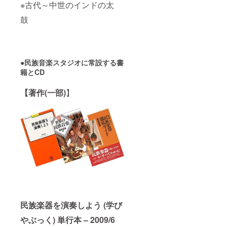
※古代～中世のインドの太
アにさ
せてい
鼓
ただき
ます。
●実施時
期：
2017年
7月から
●民族音楽スタジオに常設する書
2018年
籍とCD
6月まで
に実施
【著作(一部)
】
●一般的
に良く
依頼さ
れる人
気の民
族楽器
インド
音楽：
弦楽
器：
Sitar演
奏／
Sitarと
インド
民族楽器を演奏しよう (学び
の歌／
太鼓：
やぶっく) 単行本 – 2009/6
Tablaの