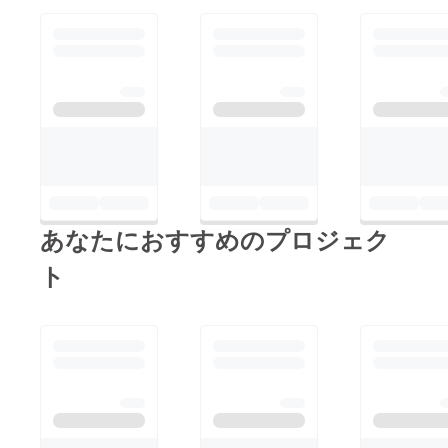
方は、Skypeによって
「全国何処でも」対応
いたします。※要事前
予約 (1)タイトル:
「民族音楽・無料体験
レッスン」参加希望者
大募集 (2)場所: 民族
音楽スタジオ
「Sangeet-Ghar(サン
ギート・ガル)」(福岡
あなたにおすすめのプロジェク
市南区桧原)にて行い
ト
ます。場所の詳細は
メールにてご応募後に
お知らせいたします。
(3)レッスン詳細: 世界
の有名な民族楽器の何
かひとつを無料体験
レッスンいたします。