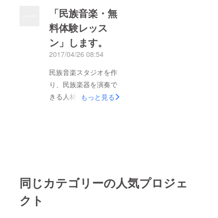
「民族音楽・無
料体験レッス
ン」します。
2017/04/26 08:54
民族音楽スタジオを作
り、民族楽器を演奏で
きる人材を育てたい。
もっと見る
「無料体験レッスン・
キャンペーン」 民族
音楽スタジオ
「Sangeet-Ghar」(福
岡市南区桧原)にて
「世界の有名な民族楽
同じカテゴリーの人気プロジェ
器の何かひとつを無料
体験レッスン」を行い
クト
ます。ご来場が難しい