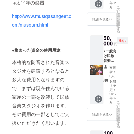
ンド音
アジア
くださ
※太平洋の楽器
年05
は入手
レッス
楽：弦
音楽：
などを述
い。 ●
こ
月
がむつ
ンする
の
楽器：
弦楽
スタジ
リ
べ、百数十
かしい
楽器は
タ
Sitar／
器：
http://www.musiqasangeet.c
オ入口
ー
楽器で
ご自身
回行ってい
ン
Sarod
詳細を見る
Oud、
のネー
を
す。こ
でご用
選
om/museum.html
、太
Saz(ト
ムプ
る。特に、
択
の楽器
意くだ
す
鼓：
ルコ)、
レート:
る
震災前の福
は。古
さい。
Tabla 西
太鼓：
スタジ
50,
代イン
無料Ｔ
アジア
島全県高校
Darabu
オ入口
残り3
ドの修
000
Ｖ電話
音楽：
ka アフ
円
にネー
音楽教員研
行僧の
Skype
弦楽
リカ音
ムプ
●集まった資金の使用用途
●一般向
楽器が
修、秋田の
未経験
器：
楽：太
レート
け民族
インド
の方に
Oud、
鼓：
同研修は、
を掲げ
音楽演
シナに
本格的な防音された音楽ス
は、準
Saz(ト
Jembe
ます。
数年連続で
奏会へ
伝わっ
備のご
ルコ)、
カリ
支援
そのプ
タジオを建設するとなると
の出演:
たもの
案内も
行い、福岡
太鼓：
者：
ブ・中
レート
企画さ
で、
致しま
0人
Darabu
南米音
にはご
では私立小
多大な費用となりますの
れた演
ヴェト
す。
ka アフ
お届
楽：
支援い
奏会へ
学校十数
ナム以
【レッ
け予
リカ音
Latin-
で、まずは現在住んでいる
ただい
出演い
外では
定：
スンで
楽：太
校、および
Percus
た方々
たしま
2017
ほとん
きる楽
鼓：
家屋の一部を改装して民族
sion各
のお名
キャナルシ
年07
す。演
ど廃れ
器の一
Jembe
種、
前を若
こ
月
奏楽器
ていま
ティー博多
の
音楽スタジオを作ります。
例】
カリ
Brazil-
林自ら
リ
はご相
す。 貝
タ
(2017年
ブ・中
Percus
などで数年
記載さ
ー
談させ
その費用の一部としてご支
の象嵌
ン
3月現
詳細を見る
南米音
sion各
せてい
を
連続で行っ
てくだ
細工が
選
在・常
楽：
種 その
ただき
択
援いただきたく思います。
さい。
非常に
す
備され
ている。
Latin-
他世界
ます。
る
15分程
見事で
ている
Percus
各地の
●御礼の
100
度のス
す。1台
もの) イ