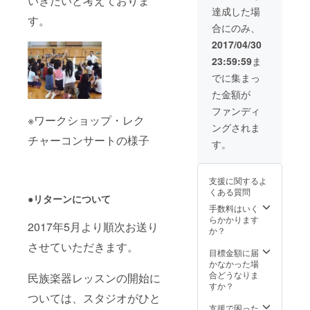
いきたいと考えておりま
そのプ
林自ら
期：
【セミ
ただき
sion各
達成した場
レート
記載さ
2017年
ナーの
す。
ます。
種、
にはご
せてい
合にのみ、
7月から
イメー
●御礼の
Brazil-
支援い
ただき
2018年
ジ】世
メール:
Percus
2017/04/30
ただい
ます。
6月まで
界中の
ネーム
sion各
た方々
●御礼の
23:59:59
ま
に実施
様々な
プレー
種 その
のお名
メール:
●一般的
民族に
ト写真
他世界
でに集まっ
前を若
ネーム
に良く
伝わっ
ととも
各地の
林自ら
プレー
た金額が
依頼さ
てきた
にお礼
様々な
記載さ
ト写真
れる人
個性的
のメー
民族楽
ファンディ
せてい
ととも
気の民
な音楽
※ワークショップ・レク
ルをお
器がご
ただき
にお礼
ングされま
族楽器
を、特
出しし
ざいま
ます。
のメー
チャーコンサートの様子
インド
に伝統
ます。
すので
す。
●御礼の
ルをお
音楽：
音楽に
ご相談
メール:
出しし
弦楽
重点を
くださ
ネーム
ます。
器：
置きな
い。 ●
プレー
支援に関するよ
Sitar演
がら幅
スタジ
ト写真
くある質問
奏／
広く説
●リターンについて
オ入口
ととも
Sitarと
明しま
手数料はいく
のネー
にお礼
インド
す。各
らかかります
ムプ
のメー
2017年5月より順次お送り
の歌／
民族の
か？
レート:
ルをお
太鼓：
伝統音
スタジ
出しし
させていただきます。
Tablaの
楽の特
目標金額に届
オ入口
ます。
デモ演
徴がわ
かなかった場
にネー
奏 西ア
かれ
合どうなりま
ムプ
民族楽器レッスンの開始に
ジア音
ば、
すか？
レート
楽：弦
ワール
ついては、スタジオがひと
を掲げ
楽器：
ド・
支援で困った
ます。