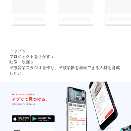
当スタジオにお越しい
ただけない方には、
Skypeで「全国何処で
も」対応いたしま
す。・募集期間：
2017年4月28日
(金)12:00までに下記
トップ
>
宛お申し込みくださ
プロジェクトをさがす
>
い。・実施期間：
映像・映画
>
2017年4月28日
民族音楽スタジオを作り、民族楽器を演奏できる人材を育成
したい。
(金)15:00～20:00ごろ
まで・実施時間：30
分/お一人 (4)レッスン
楽器: インド音楽弦楽
器シタール、太鼓タブ
ラ、トルコ弦楽器サ
ズ、アラブ弦楽器ウー
ド、 西アフリカ太