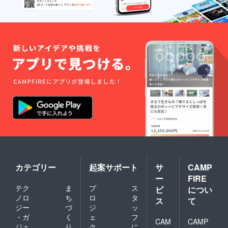
鼓ジェンベ、カリブ・
ラテン・パーカッショ
ン、ブラジル・パー
カッションなど。他に
は、世界の民族音楽総
論の座学＆質疑応答な
ども可能です。 (5)募
集要項: 以下のことを
ご了承いただきメール
にて直接ご応募くださ
い。・ただいま実施し
ているクラウドファン
ディングにご賛同いた
カテゴリー
起案サポート
サ
CAMP
だき「ＳＮＳでの拡
ー
FIRE
散」または「Blogでの
テク
ま
プ
ス
ビ
につい
紹介」をして下さる
ノロ
ち
ロ
タ
ス
て
方。必ずしもサポート
ジー
づ
ジ
ッ
・ガ
く
ェ
フ
（ご支援）は必要ござ
CAM
CAMP
ジェ
り
ク
に