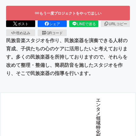
もう一度プロジェクトをやってほしい
ポスト
シェア
LINEで送る
URLコピー
埋め込み
QRコード
民族音楽スタジオを作り、民族楽器を演奏できる人材の
育成、子供たちの心のケアに活用したいと考えておりま
す。多くの民族楽器を所持しておりますので、それらを
改めて整理・整備し、簡易防音を施したスタジオを作
り、そこで民族楽器の指導を行います。
エ
ン
タ
メ
領
域
特
化