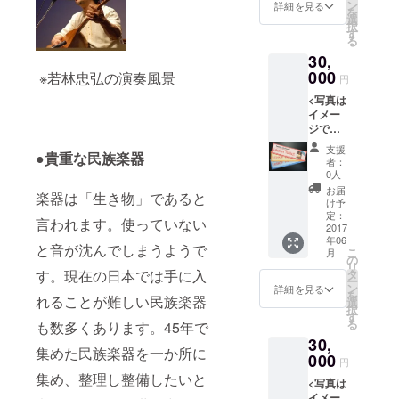
に
のもあ
ン
●スタジ
詳細を見る
11月岩波書
を
Skype
りま
選
オ入口
択
を使用
店)の他、
す。
す
のネー
る
して遠
【レッ
ムプ
「民族楽器
30,
隔地
スンで
レート:
ライブ
レッス
000
きる楽
※若林忠弘の演奏風景
スタジ
円
ンを行
器の一
ミュージア
オ入口
<写真は
いま
例】
にネー
ム」「民族
イメー
す。1回
(2017年
ムプ
ジです>
音楽で遊ぼ
60分間
3月現
レート
●民族楽
を3レッ
在・常
を掲げ
う」音楽の
支援
●貴重な民族楽器
器の
スン行
備され
ます。
者：
友社「教育
レッス
いま
ている
0人
そのプ
ンチ
す。
音楽誌」な
もの) イ
レート
お届
楽器は「生き物」であると
ケット:
(2017年
ンド音
け予
にはご
ど多数。
出来上
7月ま
定：
楽：弦
支援い
言われます。使っていない
2003年より
がった
2017
で。90
楽器：
ただい
年06
スタジ
分2回で
Sitar／
東京音楽大
と音が沈んでしまうようで
た方々
こ
月
オに
も可能
の
Sarod
のお名
学付属民族
リ
て、60
です)
す。現在の日本では手に入
タ
、太
前を若
ー
分間の
音楽研究所
レッス
ン
鼓：
詳細を見る
林自ら
を
れることが難しい民族楽器
個人
ンする
選
Tabla 西
記載さ
講師を務め
択
レッス
楽器は
す
アジア
せてい
る
る。
も数多くあります。45年で
ンを3回
ご自身
音楽：
ただき
30,
行いま
でご用
また、1990
弦楽
ます。
集めた民族楽器を一か所に
す。
000
意くだ
器：
●御礼の
円
年代から、
(2017年
さい。
Oud、
メール:
集め、整理し整備したいと
<写真は
全国各地の
8月ま
無料Ｔ
Saz(ト
ネーム
イメー