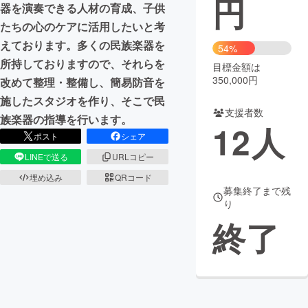
円
器を演奏できる人材の育成、子供
たちの心のケアに活用したいと考
まちづくり・地域活性化
えております。多くの民族楽器を
54%
所持しておりますので、それらを
目標金額は
CAMPFIRE for Social Good
CAMPFIRE Creation
350,000円
改めて整理・整備し、簡易防音を
CAMPFIREふるさと納税
machi-ya
コミュニティ
施したスタジオを作り、そこで民
支援者数
族楽器の指導を行います。
12
人
ポスト
シェア
LINEで送る
URLコピー
埋め込み
QRコード
募集終了まで残
り
終了