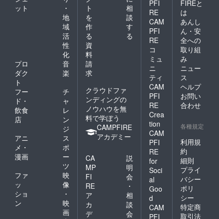
PFI
FIREと
いません。・「無料体
ット
・
ト
相
RE
は
験レッスン」のレポー
地
を
談
CAM
あんし
域
作
す
トやFacebookにて、
PFI
ん・安
活
る
る
レッスン風景やLIVE動
RE
全への
性
資
コ
取り組
画などにご使用するこ
化
料
ミュ
み
プロ
音
請
とを了解いただける
ニ
ニュー
ダク
楽
求
方。(お名前は匿名で
ティ
ス
ト
CAM
ヘルプ
構いません。)・参加
クラウドファ
フー
チ
PFI
お問い
ンディングの
ド・
ャ
申込方法:お名前、ご
RE
合わせ
ノウハウを無
飲食
レ
連絡先(メールアドレ
Crea
料で学ぼう
店
ン
tion
ス、携帯電話番号)、
各種規定
CAMPFIRE
ジ
CAM
アカデミー
レッスンご希望時間、
アニ
ス
利用規
PFI
メ・
ポ
レッスンご希望楽器、
約
RE
漫画
ー
CA
説
細則
for
スタジオで受講または
ツ
MP
明
プライ
Soci
Skype受講、その他ご
ファ
映
FI
会
バシー
al
ッ
像
RE
・
質問等を明記し下記宛
ポリ
Goo
ショ
・
ア
相
シー
d
メールにてお申し込み
ン
映
カ
談
特定商
CAM
ください。合わせて、
画
デ
会
取引法
PFI