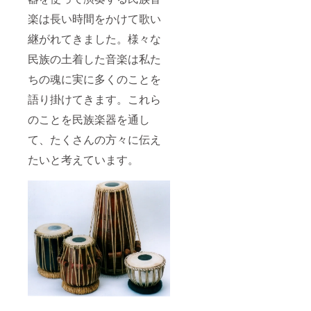
ネーム
ロード
楽は長い時間をかけて歌い
プレー
に辿る
ト写真
４、世
継がれてきました。様々な
ととも
界の
にお礼
様々な
民族の土着した音楽は私た
のメー
太鼓と
ルをお
リズム
ちの魂に実に多くのことを
出しし
を俯瞰
ます。
する
語り掛けてきます。これら
パー
のことを民族楽器を通し
カッ
ション
て、たくさんの方々に伝え
講座 ●
交通費
たいと考えています。
および
楽器搬
送料(通
常宅配
便：ヤ
マト便)
別途必
要とな
りま
す。出
演場所
は日帰
り可能
なエリ