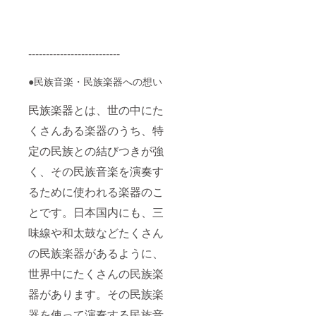
さい。
なセミ
●スタジ
ナーで
オ入口
す。
のネー
【プロ
--------------------------
ムプ
グラム
レート:
例】
スタジ
１、日
●民族音楽・民族楽器への想い
オ入口
本の楽
にネー
器：三
民族楽器とは、世の中にた
ムプ
味線と
レート
琵琶の
くさんある楽器のうち、特
を掲げ
起源を
ます。
シルク
定の民族との結びつきが強
そのプ
ロード
レート
に辿る
く、その民族音楽を演奏す
にはご
２、仏
支援い
教発祥
るために使われる楽器のこ
ただい
の国イ
とです。日本国内にも、三
た方々
ンドの
のお名
音楽と
味線や和太鼓などたくさん
前を若
日本文
林自ら
化の関
の民族楽器があるように、
記載さ
わり
せてい
３、西
世界中にたくさんの民族楽
ただき
洋楽器
ます。
のルー
器があります。その民族楽
●御礼の
ツをシ
メール:
ルク
器を使って演奏する民族音