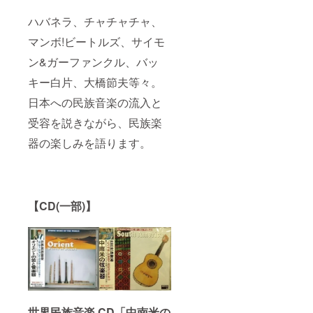
デモ演
奏 西ア
ハバネラ、チャチャチャ、
ジア音
マンボ!ビートルズ、サイモ
楽：弦
楽器：
ン&ガーファンクル、バッ
Oud(ま
たはト
キー白片、大橋節夫等々。
ルコ弦
楽器
日本への民族音楽の流入と
Saz)弾
き語り
受容を説きながら、民族楽
／太
器の楽しみを語ります。
鼓：
Darabu
kaのデ
モ演
奏。 ア
フリカ
【CD(一部)】
音楽：
太鼓：
Jembe
と歌。
の一
種。 そ
の他世
界各地
の様々
な民族
世界民族音楽 CD「中南米の