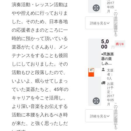
語抒情
2017
演奏活動・レッスン活動は
支援い
などと共
年05
詩のCD
ただい
演。
こ
月
やや控えめに行っておりま
をお送
た方々
の
リ
りいた
「タモリの
のお名
タ
ー
した。そのため、日本各地
しま
前を若
ン
詳細を見る
音楽は世界
を
す。 ●
林自ら
選
の応援者さまのところに一
択
だ」「世界
サイン
記載さ
す
る
ご希望
せてい
不思議発
時的に預かって頂いている
5,0
の方に
ただき
見」「開運
残り8
は、書
00
ます。
楽器がたくさんあり、メン
円
なんでも鑑
き添え
●御礼の
●民族楽
テナンスをすることも後回
させて
メール:
定団」「ナ
器の楽
頂きま
ネーム
ビゲーター
しにしておりました。その
しみと
す。 ●
プレー
レッス
スタジ
99」「タモ
ト写真
支援
活動もひと段落したので、
ンを始
オ入口
ととも
者：
リ倶楽部」
める前
のネー
にお礼
0人
いよいよ、眠らせてしまっ
「題名の無
のアド
ムプ
のメー
お届
ヴァイ
レート:
ルをお
け予
い音楽会」
ていた楽器たちと、45年の
スなど
スタジ
定：
出しし
など
をわか
2017
オ入口
キャリアを今こそ活用し、
ます。
年05
り易く
T.V.Radioや
にネー
こ
月
より深い音楽をお伝えする
紹介し
ムプ
の
雑誌の出演
リ
た明治
レート
タ
ー
活動に本腰を入れるべき時
取材も多
書院の
を掲げ
ン
詳細を見る
を
著書を
ます。
数。世界各
選
が来た、と強く思ったしだ
択
お送り
そのプ
す
地の数十人
る
いたし
レート