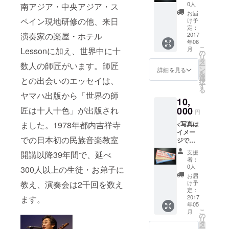
レッス
隔地
前を若
0人
南アジア・中央アジア・ス
ン:出来
色」(2002)
レッス
林自ら
お届
上がっ
ンが可
ペイン現地研修の他、来日
記載さ
け予
「アラブの
たスタ
能で
定：
せてい
風と音楽」
演奏家の楽屋・ホテル
ジオに
2017
す。(無
ただき
年06
て、60
料ＴＶ
(2003）(以
ます。
こ
月
Lessonに加え、世界中に十
分間の
電話
の
●御礼の
上 ヤマ
リ
個人
Skype
タ
メール:
数人の師匠がいます。師匠
ー
ハ・ミュー
レッス
未経験
ン
ネーム
詳細を見る
を
ンを1回
の方に
選
プレー
ジック・メ
との出会いのエッセイは、
択
行いま
は、準
す
ト写真
ディア）
る
す。
備のご
ヤマハ出版から「世界の師
ととも
10,
(2017年
「もっと知
案内も
にお礼
8月ま
匠は十人十色」が出版され
000
致しま
のメー
りたい世界
円
で）
す。
ルをお
の民族音
ました。1978年都内吉祥寺
<写真は
レッス
2017年
出しし
イメー
ンする
8月ま
楽」日本初
ます。
での日本初の民族音楽教室
ジです>
楽器は
で。) ●
の「民族音
●Skype
持ち込
民族楽
支援
開講以降39年間で、延べ
民族楽
楽辞典」
み、ま
器の演
者：
器レッ
たは、
奏もし
0人
300人以上の生徒・お弟子に
(2003)(東京
スン:当
当スタ
てみた
お届
堂出版)、
スタジ
ジオに
教え、演奏会は2千回を数え
いとい
け予
オに来
ある楽
定：
「スロー
う方の
ること
2017
ます。
器の中
ご要望
ミュージッ
年05
ができ
から選
があれ
こ
月
クで行こ
ない方
定が可
の
ば承り
リ
のため
能なも
タ
ます。
う」(2005年
ー