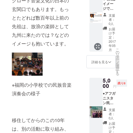
クロード音楽文化の日本の
には日本初
イメー
のお名
の民族音楽
玄関口でもあります。もっ
ジです>
前を若
●楽器演
ライブス
林自ら
支援
とたどれば数百年以上前の
奏の音
記載さ
者：
ポットを開
源:若林
せてい
0人
先祖は、放浪の楽師として
店、数々の
が演奏
ただき
お届
した民
ます。
新しい試み
け予
九州に来たのでは？などの
族楽器
●御礼の
定：
日本で最初
の音源
2017
メール:
イメージも抱いています。
年05
の生演奏を
をデー
ネーム
こ
月
タでお
プレー
の
記録し、
リ
送りし
ト写真
タ
1986年には
ー
ます。
ととも
ン
詳細を見る
を
●スタジ
サイケデ
にお礼
選
択
オ入口
のメー
す
リック・
る
のネー
ルをお
ロック・バ
5,0
ムプ
出しし
残り8
※福岡の小学校での民族音楽
レート:
00
ます。
ンド「七福
円
スタジ
神」のメン
演奏会の様子
●アフガ
オ入口
ニスタ
バーとな
にネー
ン民族
ムプ
る。その
楽器十
レート
支援
後、細野晴
数種を
を掲げ
者：
多重録
ます。
臣氏、妹尾
0人
移住してからのこの10年
音し
そのプ
お届
河童氏、本
た、ア
レート
け予
は、別の活動に取り組み、
條秀太郎氏
フガン
にはご
定：