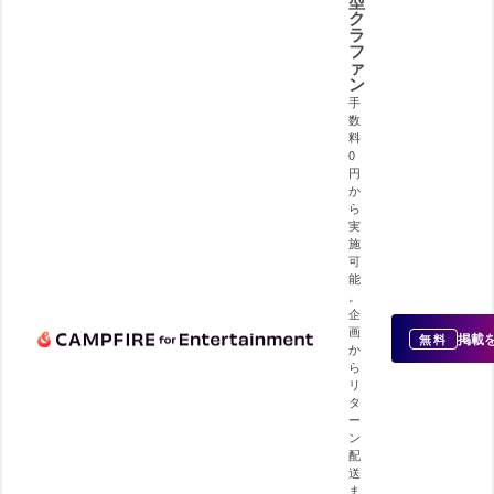
型
ク
ラ
フ
ァ
ン
手
数
料
0
円
か
ら
実
施
可
能
。
企
画
掲載
無料
か
ら
リ
タ
ー
ン
配
送
ま