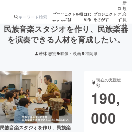
新
ロ
規
グ
会
プロジェクトを掲
はじ
プロジェクト
/
載するには
める
をさがす
イ
員
ン
登
民族音楽スタジオを作り、民族楽器
録
を演奏できる人材を育成したい。
人気のプロ
注目のリ
注目の新着プロ
募集終了が近いプ
もうすぐ公開
若林 忠宏
映像・映画
福岡県
ジェクト
ターン
ジェクト
ロジェクト
されます
アート・写真
音楽
現在の支援総
額
190,
テクノロジー・ガジェット
ゲーム・サ
000
映像・映画
書籍・雑誌
民族音楽スタジオを作り、民族楽
ビジネス・起業
チャレンジ