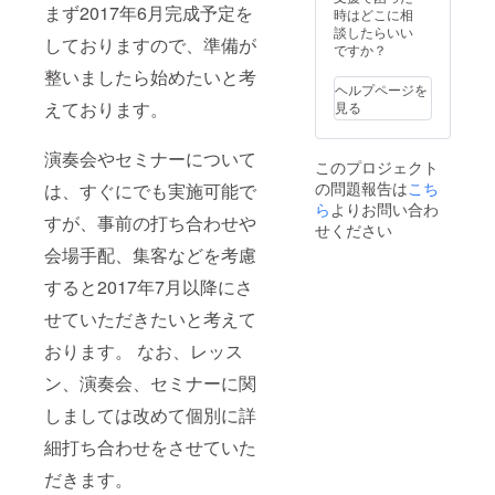
まず2017年6月完成予定を
Oud(ま
ミュー
時はどこに相
そのプ
たはト
ジック
談したらいい
レート
しておりますので、準備が
ルコ弦
への理
ですか？
にはご
楽器
解も的
支援い
整いましたら始めたいと考
Saz)弾
確にな
ただい
ヘルプページを
き語り
ること
た方々
えております。
見る
／太
はうけ
のお名
鼓：
あいで
前を若
Darabu
す。特
演奏会やセミナーについて
林自ら
このプロジェクト
kaのデ
に民族
記載さ
の問題報告は
こち
は、すぐにでも実施可能で
モ演
楽器に
せてい
奏。 ア
ついて
ら
よりお問い合わ
ただき
すが、事前の打ち合わせや
フリカ
は、具
ます。
せください
音楽：
体的で
●御礼の
会場手配、集客などを考慮
太鼓：
わかり
メール:
Jembe
やすく
ネーム
すると2017年7月以降にさ
と歌。
ご説明
プレー
の一
しま
せていただきたいと考えて
ト写真
種。 そ
す。そ
ととも
の他世
の歴史
おります。 なお、レッス
にお礼
界各地
を知
のメー
ン、演奏会、セミナーに関
の様々
り、体
ルをお
な民族
系的・
出しし
しましては改めて個別に詳
楽器が
音楽論
ます。
ござい
的に理
細打ち合わせをさせていた
ますの
解した
でご相
い人に
だきます。
談くだ
は最適