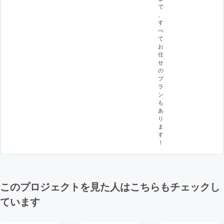
で
、
す
べ
て
お
任
せ
の
プ
ラ
ン
も
あ
り
ま
す
！
このプロジェクトを見た人はこちらもチェックし
ています