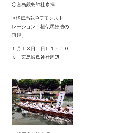
⚪宮島嚴島神社参拝︎
⚪︎櫂伝馬競争デモンスト
レーション（櫂伝馬競漕の
再現）
６月１８日（日）１５：０
０ 宮島嚴島神社周辺