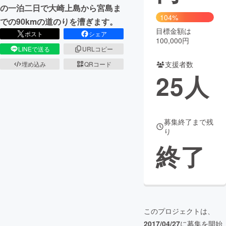
の一泊二日で大崎上島から宮島ま
104%
まちづくり・地域活性化
での90kmの道のりを漕ぎます。
目標金額は
ポスト
シェア
100,000円
LINEで送る
URLコピー
CAMPFIRE for Social Good
CAMPFIRE Creation
支援者数
埋め込み
QRコード
CAMPFIREふるさと納税
machi-ya
コミュニティ
25
人
募集終了まで残
り
終了
このプロジェクトは、
2017/04/27
に募集を開始