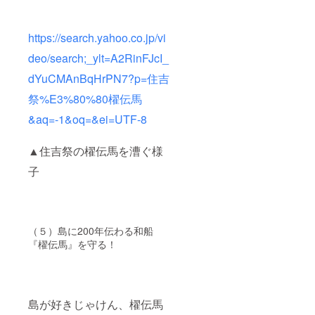
https://search.yahoo.co.jp/vi
deo/search;_ylt=A2RinFJcI_
dYuCMAnBqHrPN7?p=住吉
祭%E3%80%80櫂伝馬
&aq=-1&oq=&ei=UTF-8
▲住吉祭の櫂伝馬を漕ぐ様
子
（５）島に200年伝わる和船
『櫂伝馬』を守る！
島が好きじゃけん、櫂伝馬