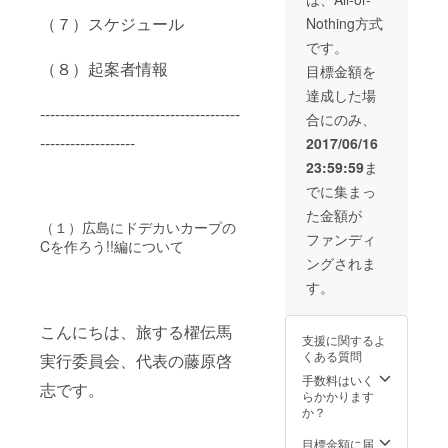
（７）スケジュール
Nothing方式
です。
（８）起案者情報
目標金額を
達成した場
----------------------------------------
合にのみ、
-------------------
2017/06/16
23:59:59
ま
でに集まっ
た金額が
（１）広島にドデカいカープの
ファンディ
Cを作ろう!!編について
ングされま
す。
こんにちは、旅する櫂伝馬
支援に関するよ
くある質問
実行委員会、代表の藤原啓
手数料はいく
志です。
らかかります
か？
目標金額に届