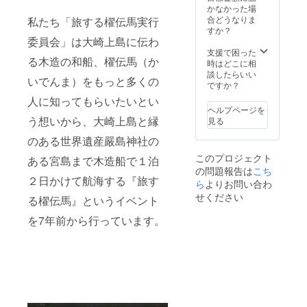
かなかった場
合どうなりま
私たち「旅する櫂伝馬実行
すか？
委員会」は大崎上島に伝わ
支援で困った
る木造の和船、櫂伝馬（か
時はどこに相
談したらいい
いでんま）をもっと多くの
ですか？
人に知ってもらいたいとい
ヘルプページを
う想いから、大崎上島と縁
見る
のある世界遺産嚴島神社の
このプロジェクト
ある宮島まで木造船で１泊
の問題報告は
こち
２日かけて航海する『旅す
ら
よりお問い合わ
せください
る櫂伝馬』というイベント
を7年前から行っています。