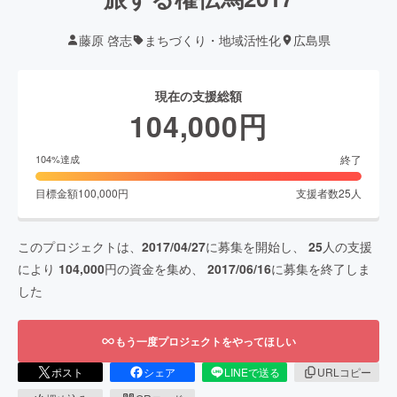
藤原 啓志
まちづくり・地域活性化
広島県
現在の支援総額
104,000
円
終了
104
%達成
目標金額
100,000
円
支援者数
25
人
このプロジェクトは、
2017/04/27
に募集を開始し、
25
人の支援
により
104,000
円の資金を集め、
2017/06/16
に募集を終了しま
した
もう一度プロジェクトをやってほしい
ポスト
シェア
LINEで送る
URLコピー