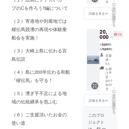
こ
月
の
リ
プのCを作ろう!!編について
タ
ー
ン
詳細を見る
を
選
択
（２）寄港地や到着地では
す
る
櫂伝馬競漕の再現や体験乗
20,
残り2
000
船会を実施！
円
<span>
</span>
（３）大崎上島に伝わる宮
支援
島伝説
者：
0人
お届
（４）島に200年伝わる和船
け予
定：
『櫂伝馬』を守る！
2017
年07
こ
月
の
（５）漕ぎ手不足による地
リ
タ
ー
ン
詳細を見る
域の伝統継承を危ぶむ
を
選
択
す
る
（６）ご支援頂いたお金の
このプロ
ジェクト
使い道
は、All-or-