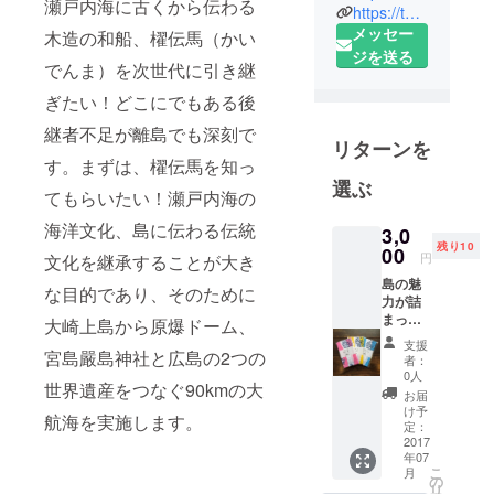
瀬戸内海に古くから伝わる
機maniaとい
https://twitter.com/keishi413
うバンドの
メッセー
木造の和船、櫂伝馬（かい
ボーカルと
ジを送る
でんま）を次世代に引き継
して全国各
ぎたい！どこにでもある後
地でライブ
を行う。U
継者不足が離島でも深刻で
リターンを
ターンして
す。まずは、櫂伝馬を知っ
からは大崎
選ぶ
てもらいたい！瀬戸内海の
上島・木江
の天滿区に
海洋文化、島に伝わる伝統
3,0
残り10
て櫂伝馬の
00
円
文化を継承することが大き
船頭をす
島の魅
な目的であり、そのために
る。旅する
力が詰
まった
櫂伝馬実行
大崎上島から原爆ドーム、
手ぬぐ
支援
委員会会
い。こ
宮島嚴島神社と広島の2つの
者：
長。
れ一枚
0人
世界遺産をつなぐ90kmの大
で島を
お届
堪能で
け予
航海を実施します。
きま
定：
す。ま
2017
年07
た、限
こ
月
定商品
の
リ