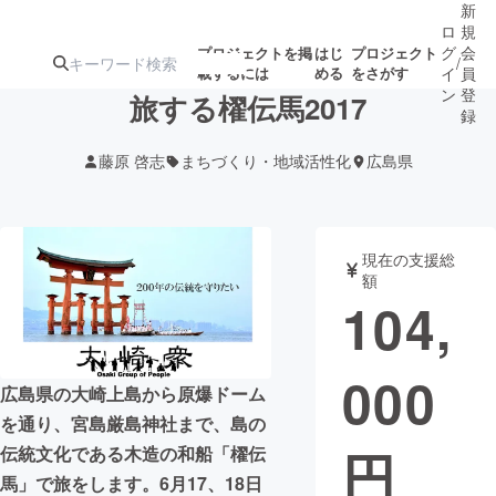
新
ロ
規
グ
会
プロジェクトを掲
はじ
プロジェクト
/
載するには
める
をさがす
イ
員
ン
登
旅する櫂伝馬2017
録
藤原 啓志
まちづくり・地域活性化
広島県
人気のプロ
注目のリ
注目の新着プロ
募集終了が近いプ
もうすぐ公開
ジェクト
ターン
ジェクト
ロジェクト
されます
現在の支援総
額
アート・写真
音楽
104,
テクノロジー・ガジェット
ゲーム・サ
000
広島県の大崎上島から原爆ドーム
映像・映画
書籍・雑誌
を通り、宮島厳島神社まで、島の
円
伝統文化である木造の和船「櫂伝
ビジネス・起業
チャレンジ
馬」で旅をします。6月17、18日