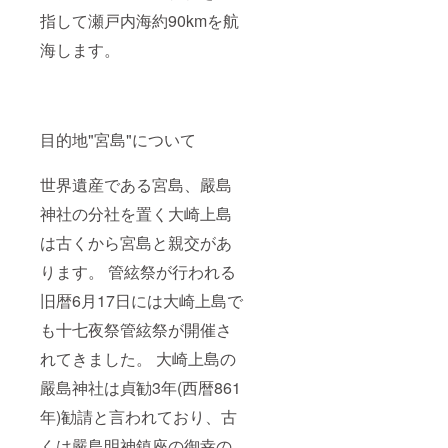
指して瀬戸内海約90kmを航
海します。
目的地"宮島"について
世界遺産である宮島、嚴島
神社の分社を置く大崎上島
は古くから宮島と親交があ
ります。 管絃祭が行われる
旧暦6月17日には大崎上島で
も十七夜祭管絃祭が開催さ
れてきました。 大崎上島の
嚴島神社は貞勧3年(西暦861
年)勧請と言われており、古
くは嚴島明神鎮座の御幸の