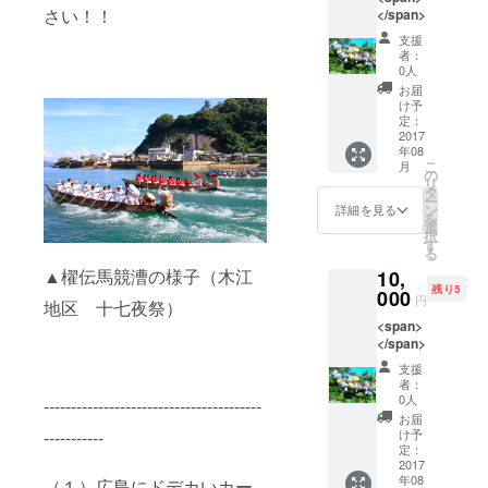
さい！！
</span>
支援
者：
0人
お届
け予
定：
2017
年08
こ
月
の
リ
タ
ー
ン
詳細を見る
を
選
択
す
る
▲櫂伝馬競漕の様子（木江
10,
残り5
000
円
地区 十七夜祭）
<span>
</span>
支援
者：
0人
----------------------------------------
お届
け予
-----------
定：
2017
年08
（１）広島にドデカいカー