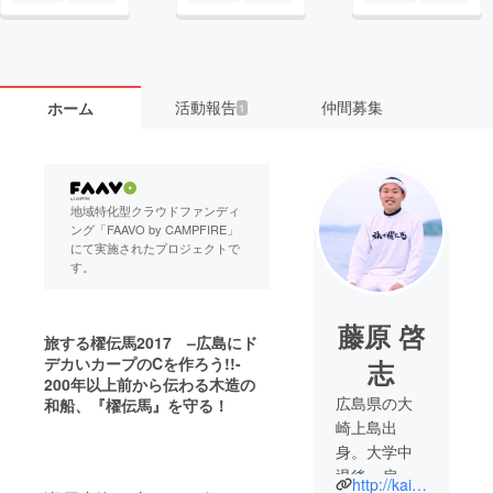
活動報告
仲間募集
ホーム
1
地域特化型クラウドファンディ
ング「FAAVO by CAMPFIRE」
にて実施されたプロジェクトで
す。
藤原 啓
旅する櫂伝馬2017 –広島にド
デカいカープのCを作ろう!!-
志
200年以上前から伝わる木造の
広島県の大
和船、『櫂伝馬』を守る！
崎上島出
身。大学中
退後、扇風
http://kaidenma.okoshi-yasu.com