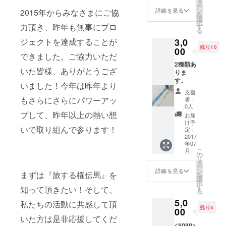
である
タ
ー
櫂伝馬
ン
詳細を見る
2015年からみなさまにご協
を
のポス
選
択
トカー
力頂き、昨年も無事にプロ
す
る
ドで
3,0
ジェクトを達成することが
す。手
残り10
ぬぐい
00
円
できました。ご協力いただ
の種類
2種類あ
はこち
いた皆様、ありがとうござ
りま
らで決
す。
めさせ
いました！今年は昨年より
て頂き
支援
ます。
もさらにさらにパワーアッ
者：
もし、
0人
色の要
プして、昨年以上の熱い想
お届
望があ
け予
いで取り組んで参ります！
りまし
定：
2017
たら個
年07
別にご
こ
月
連絡く
の
リ
ださい
タ
ー
ますよ
ン
詳細を見る
まずは『旅する櫂伝馬』を
を
うお願
選
択
いしま
す
知って頂きたい！そして、
る
す。
5,0
私たちの活動に共感して頂
残り5
00
円
いた方は是非応援してくだ
<span>