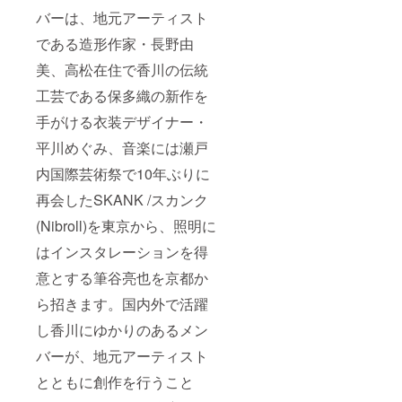
い。）
バーは、地元アーティスト
・当日
カタタ
である造形作家・長野由
チサト
が纏っ
美、高松在住で香川の伝統
た衣
装・造
工芸である保多織の新作を
形等の
一部を
手がける衣装デザイナー・
カット
ピース
平川めぐみ、音楽には瀬戸
にして
内国際芸術祭で10年ぶりに
お贈り
いたし
再会したSKANK /スカンク
ます。
・サン
(Nibroll)を東京から、照明に
クスレ
ターと
はインスタレーションを得
とも
に、過
意とする筆谷亮也を京都か
去作品
ら招きます。国内外で活躍
のフラ
イヤー
し香川にゆかりのあるメン
やポス
トカー
バーが、地元アーティスト
ドをお
贈りい
とともに創作を行うこと
たしま