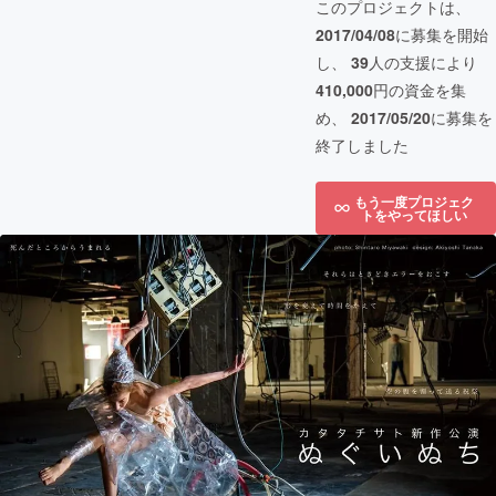
このプロジェクトは、
2017/04/08
に募集を開始
し、
39
人の支援により
410,000
円の資金を集
め、
2017/05/20
に募集を
終了しました
もう一度プロジェク
トをやってほしい