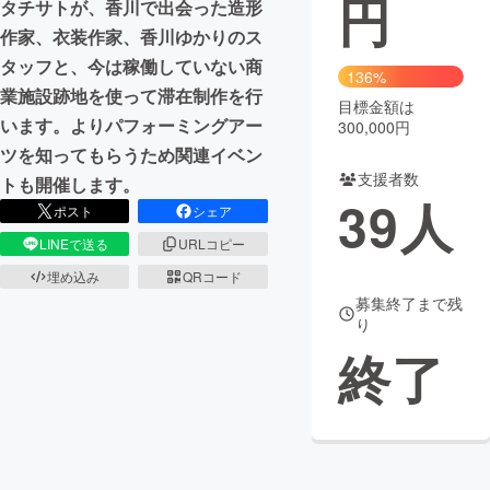
円
タチサトが、香川で出会った造形
作家、衣装作家、香川ゆかりのス
まちづくり・地域活性化
タッフと、今は稼働していない商
136%
業施設跡地を使って滞在制作を行
目標金額は
CAMPFIRE for Social Good
CAMPFIRE Creation
います。よりパフォーミングアー
300,000円
CAMPFIREふるさと納税
machi-ya
コミュニティ
ツを知ってもらうため関連イベン
支援者数
トも開催します。
39
人
ポスト
シェア
LINEで送る
URLコピー
埋め込み
QRコード
募集終了まで残
り
終了