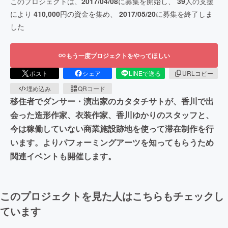
このプロジェクトは、
2017/04/08
に募集を開始し、
39
人の支援
により
410,000
円の資金を集め、
2017/05/20
に募集を終了しま
した
もう一度プロジェクトをやってほしい
ポスト
シェア
LINEで送る
URLコピー
埋め込み
QRコード
移住者でダンサー・演出家のカタタチサトが、香川で出
会った造形作家、衣装作家、香川ゆかりのスタッフと、
今は稼働していない商業施設跡地を使って滞在制作を行
います。よりパフォーミングアーツを知ってもらうため
関連イベントも開催します。
このプロジェクトを見た人はこちらもチェックし
ています