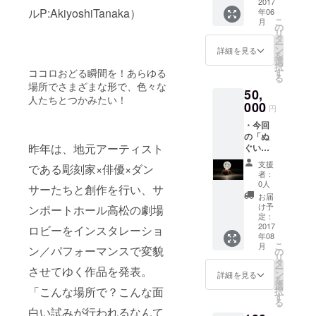
す。当
2017
ターと
1998年より
ルP:AkiyoshiTanaka）
年06
日の会
とも
こ
月
活動開始。
場の光
に、過
の
リ
景や体
去作品
タ
舞踏やコン
ー
験を先
のフラ
ン
詳細を見る
を
テンポラ
に味わ
イヤー
選
択
うこと
リーダン
やポス
ココロおどる瞬間を！あらゆる
す
る
ができ
トカー
場所でさまざまな形で、色々な
ス、演劇の
50,
ます。
ドをお
人たちとつかみたい！
舞台へ出演
また、
000
贈りい
円
先着自
たしま
する他、PV
・今回
由席な
す。
や映画、イ
の「ぬ
のでお
昨年は、地元アーティスト
ぐいぬ
ベント出演
好きな
ち」公
場所を
も多数。踊
支援
である彫刻家×俳優×ダン
演の記
優先的
者：
り出すと何
録映像
に選ぶ
0人
サーたちと創作を行い、サ
を、
ことが
でもない空
お届
DVDに
できま
け予
ンポートホール高松の劇場
間をたちま
してお
す。
定：
ち異世界に
届けし
2017
（先行
ロビーをインスタレーショ
年08
ます。
入場で
変える存在
こ
月
ン／パフォーマンスで変貌
非売品
きない
の
リ
感は国 内外
ですの
方はご
タ
ー
させてゆく作品を発表。
で、
でも高い評
連絡い
ン
詳細を見る
を
FAAVO
ただけ
選
価を得た。
「こんな場所で？こんな面
択
でご賛
れば
す
る
またイベン
同いた
FAAVO
白い試みが行われるなんて