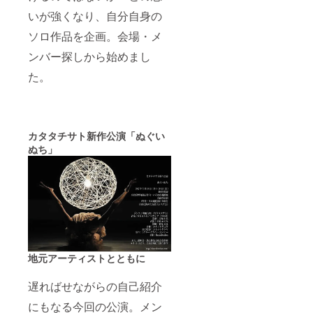
でご賛
ができ
造力を育む
同いた
ます。
いが強くなり、自分自身の
高松市の派
だいた
また、
遣事業で一
ソロ作品を企画。会場・メ
方のみ
先着自
の特別
由席な
芸術士®とし
ンバー探しから始めまし
な交流
のでお
ても活動し
会で
好きな
た。
ている。他
す。 ・
場所を
サンク
優先的
ジャンルの
スレ
に選ぶ
アーティス
ターと
ことが
とも
できま
トとコラボ
カタタチサト新作公演
「ぬぐい
に、過
す。
レーション
去作品
（先行
ぬち」
する
のフラ
入場を
イヤー
されな
DanceBonBo
やポス
い方は
n主催。
トカー
ご連絡
ドをお
いただ
贈りい
ければ
たしま
FAAVO
す。
席を確
保しま
地元アーティストとともに
す。ご
来場日
をお知
遅ればせながらの自己紹介
らせく
ださ
にもなる今回の公演。メン