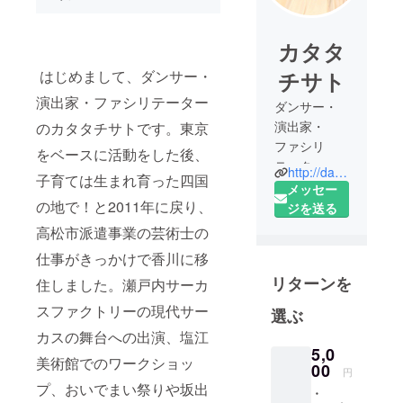
カタタ
はじめまして、ダンサー・
チサト
演出家・ファシリテーター
ダンサー・
演出家・
のカタタチサトです。東京
ファシリ
をベースに活動をした後、
テーター
http://dancebonbon.com
子育ては生まれ育った四国
カタタチサ
メッセー
の地で！と2011年に戻り、
ト
ジを送る
5歳より内山
高松市派遣事業の芸術士の
時江モダン
仕事がきっかけで香川に移
バレエ研究
リターンを
住しました。瀬戸内サーカ
所にてモダ
ンダンス、
スファクトリーの現代サー
選ぶ
バレエの基
カスの舞台への出演、塩江
礎を学ぶ。
5,0
美術館でのワークショッ
日本女子体
00
円
育短期大学
プ、おいでまい祭りや坂出
・
体育学部舞