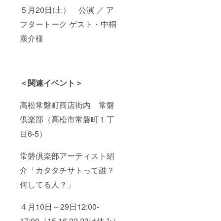
５月20日(土） 公演 ／ ア
フタートーク ゲスト・中桐
康介様
＜関連イベント＞
高松常磐町商店街内 常磐
倶楽部（高松市常磐町１丁
目6-5）
常磐倶楽部アーティスト紹
介「カタタチサトって誰？
何してる人？」
４月10日～29日12:00-
17:00（15,16,22,23は休み）