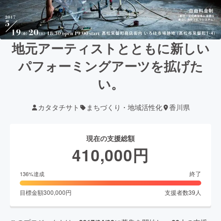
地元アーティストとともに新しい
パフォーミングアーツを拡げた
い。
カタタチサト
まちづくり・地域活性化
香川県
現在の支援総額
410,000
円
終了
136
%達成
目標金額
300,000
円
支援者数
39
人