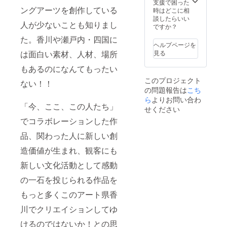
装・造
非売品
イヤー
支援で困った
フォーマー
ングアーツを創作している
形等の
ですの
やポス
時はどこに相
やアーティ
一部を
で、
トカー
談したらいい
人が少ないことも知りまし
カット
FAAVO
ドをお
ですか？
ストとの作
ピース
でご賛
贈りい
た。香川や瀬戸内・四国に
品創作・演
にして
同いた
たしま
ヘルプページを
お贈り
だいた
出なども
す。
は面白い素材、人材、場所
見る
いたし
方のた
行ってい
ます。
めの特
もあるのになんてもったい
る。美術館
・
別映像
このプロジェクト
5/13(土)
となり
ない！！
で作品と対
の問題報告は
こち
18:00~
ます。
峙しながら
19:00「
・一般
ら
よりお問い合わ
「今、ここ、この人たち」
ワーク
ぬぐい
開場時
せください
ぬち」
刻の10
ショップ・
でコラボレーションした作
に関わ
分前、
ショーイン
るアー
18:20か
品、関わった人に新しい創
ティス
ら先行
グする「カ
トと会
入場し
造価値が生まれ、観客にも
タタチサト
場にて
ていた
と美術館で
直接話
だけま
新しい文化活動として感動
しをす
す。当
おどる」、
の一石を投じられる作品を
ること
日の会
学校教育で
ができ
場の光
もっと多くこのアート県香
の「創作ダ
る交流
景や体
会にご
験を先
ンス法」、
川でクリエイションしてゆ
招待。
に味わ
子どもの創
FAAVO
うこと
けるのではないか！との思