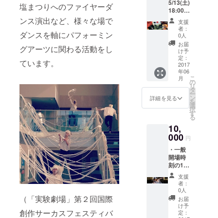
5/13(土)
塩まつりへのファイヤーダ
踊科卒業。
18:00~
19:00「
ンス演出など、様々な場で
舞踏を土方
支援
ぬぐい
者：
巽直系の和
ダンスを軸にパフォーミン
ぬち」
0人
に関わ
栗由紀夫に
お届
グアーツに関わる活動をし
るアー
け予
師事。 ” 東雲
ティス
定：
ています。
舞踏 ” 結成時
トと会
2017
年06
場にて
メンバー 、
こ
月
直接話
の
2000年～
リ
しをす
タ
ー
2006年在
ること
ン
詳細を見る
を
ができ
選
籍。第３世
択
る交流
す
る
代舞踏グ
会にご
10,
招待。
ループとし
FAAVO
000
円
て注目を集
でご賛
め、国内公
・一般
同いた
開場時
だいた
演や、海外
刻の10
方のみ
フェスティ
分前、
の特別
支援
18:20か
バル参加多
な交流
者：
ら先行
会で
0人
数。フリー
入場し
す。 ・
（「実験劇場」第２回国際
お届
のダンサー
ていた
サンク
け予
創作サーカスフェスティバ
だけま
スレ
定：
としても