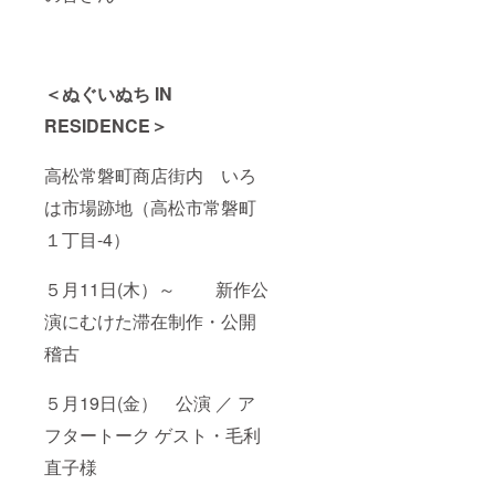
＜ぬぐいぬち
IN
RESIDENCE
＞
高松常磐町商店街内 いろ
は市場跡地（高松市常磐町
１丁目-4）
５月11日(木）～ 新作公
演にむけた滞在制作・公開
稽古
５月19日(金） 公演 ／ ア
フタートーク ゲスト・毛利
直子様