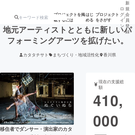
新
ロ
規
グ
会
プロジェクトを掲
はじ
プロジェクト
/
載するには
める
をさがす
イ
員
ン
登
地元アーティストとともに新しいパ
録
フォーミングアーツを拡げたい。
人気のプロ
注目のリ
注目の新着プロ
募集終了が近いプ
もうすぐ公開
カタタチサト
まちづくり・地域活性化
香川県
ジェクト
ターン
ジェクト
ロジェクト
されます
アート・写真
音楽
現在の支援総
額
410,
テクノロジー・ガジェット
ゲーム・サ
000
映像・映画
書籍・雑誌
移住者でダンサー・演出家のカタ
ビジネス・起業
チャレンジ