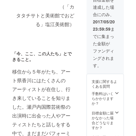
好きな
作・公
に関わ
場所を
演にか
におこした
（「カ
るアー
達成した場
優先的
かる費
ティス
行動がアー
合にのみ、
タタチサトと美術館でおど
に選ぶ
用は含
トと会
トにつなが
ことが
まれて
場にて
2017/05/20
る」塩江美術館）
できま
おりま
直接話
る、ライブ
23:59:59
ま
す。
せん。
しをす
空間を創出
（先行
ご予算
ること
でに集まっ
し、一般の
入場を
に応じ
ができ
た金額が
されな
て開催
る交流
方からアー
い方は
時期、
会にご
ファンディ
ト関係者ま
「今、ここ、この人たち」とで
ご連絡
規模・
招待。
ングされま
いただ
内容、
きること。
で幅広い層
FAAVO
ければ
ご相談
でご賛
す。
に好評を博
FAAVO
にあが
同いた
移住から５年がたち、アー
した。
席を確
りま
だいた
保しま
す。 ・
方のみ
2011年、四
ト県香川にはたくさんの
支援に関するよ
す。ご
今回の
の特別
国移住後は
くある質問
来場日
「ぬぐ
アーティストが在住し、行
な交流
ダンサーと
をお知
いぬ
会で
手数料はいく
き来していることを知りま
らせく
ち」公
す。 ・
らかかります
して舞台出
ださ
演の記
サンク
か？
演の他、多
した。瀬戸内国際芸術祭の
い。）
録映像
スレ
・当日
を、
ジャンル横
ターと
目標金額に届
出演時に出会った人やアー
カタタ
DVDに
とも
かなかった場
断WS「舞
チサト
してお
に、過
合どうなりま
ティストたちと話しをする
活！」の開
が纏っ
届けし
去作品
すか？
た衣
ます。
のフラ
中で、まだまだパフォーミ
催、地元パ