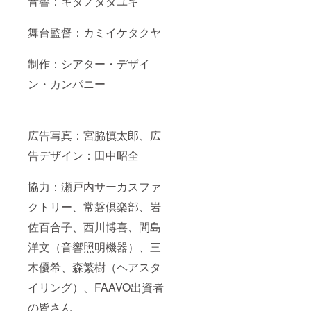
音響：キタノタダユキ
舞台監督：カミイケタクヤ
制作：シアター・デザイ
ン・カンパニー
広告写真：宮脇慎太郎、広
告デザイン：田中昭全
協力：瀬戸内サーカスファ
クトリー、常磐倶楽部、岩
佐百合子、西川博喜、間島
洋文（音響照明機器）、三
木優希、森繁樹（ヘアスタ
イリング）、FAAVO出資者
の皆さん