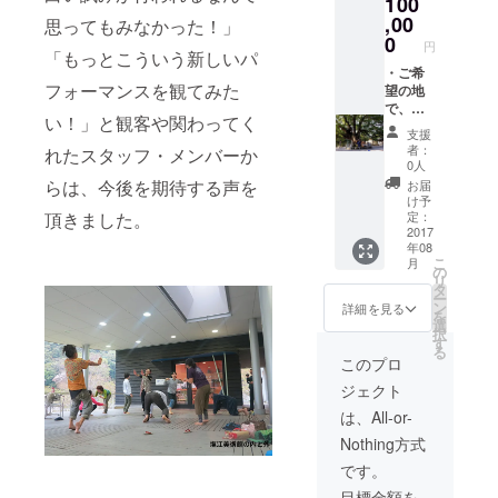
100
だいた
席を確
ト開催や振
方のた
,00
保しま
思ってもみなかった！」
付・演出、
めの特
す。ご
0
円
舞台制作等
別映像
「もっとこういう新しいパ
来場日
となり
・ご希
をお知
も行い、
フォーマンスを観てみた
ます。
望の地
らせく
2004年には
・一般
で、地
ださ
い！」と観客や関わってく
開場時
元アー
空間デザイ
い。）
支援
刻の10
ティス
・当日
者：
れたスタッフ・メンバーか
ナーやパ
分前、
トとの
カタタ
0人
フォーミン
18:20か
コラボ
チサト
らは、今後を期待する声を
お届
ら先行
レー
が纏っ
グアーティ
け予
入場し
ション
頂きました。
た衣
定：
ストらと
ていた
による
2017
装・造
年08
タッグを組
だけま
パ
形等の
こ
月
す。当
フォー
一部を
の
み、アート
リ
日の会
ミング
カット
タ
ー
イベント
場の光
アーツ
ピース
ン
詳細を見る
を
景や体
開催に
「宴」を年
にして
選
択
験を先
むけて
お贈り
す
４回内容を
る
に味わ
創作し
いたし
このプロ
変えて東京
うこと
ます。
ます。
ジェクト
ができ
舞台設
・
都内で開催
ます。
備費、
5/13(土)
は、All-or-
した。劇場
また、
照明、
18:00~
Nothing方式
ではない空
先着自
音響費
19:00「
由席な
等の滞
ぬぐい
です。
間で、訪れ
のでお
在制
ぬち」
た人が自然
目標金額を