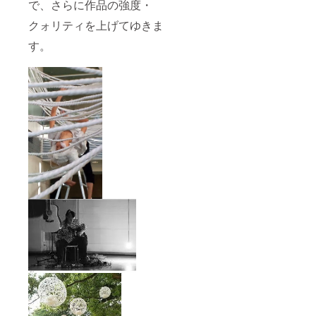
す。 ・
で、さらに作品の強度・
5/13(土)
クォリティを上げてゆきま
18:00~
19:00「
す。
ぬぐい
ぬち」
に関わ
るアー
ティス
トと会
場にて
直接話
しをす
ること
ができ
る交流
会にご
招待。
FAAVO
でご賛
同いた
だいた
方のみ
の特別
な交流
会で
す。