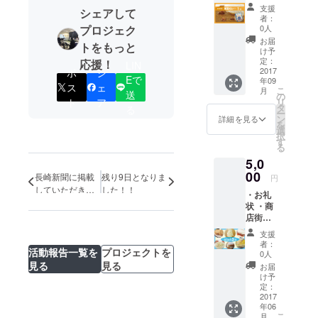
物の海
※「お礼
支援
シェアして
軍カ
状」は
者：
レー×１
掲載期
0人
プロジェク
※「お礼
間終了
お届
トをもっと
状」
後の９
け予
「海軍
月上旬
定：
応援！
LIN
カ
2017
ポ
シ
頃を目
Eで
年09
レー」
途に発
ス
ェ
こ
月
送
は掲載
送させ
の
ト
ア
リ
期間終
ていた
タ
る
ー
了後の
だきま
ン
詳細を見る
を
９月上
す。
選
択
旬頃を
す
る
目途に
5,0
発送さ
せてい
00
長崎新聞に掲載
残り9日となりま
円
ただき
していただきま
した！！
・お礼
ます。
した！
状 ・商
店街内
の飲食
支援
店の引
者：
換チ
活動報告一覧を
プロジェクトを
0人
ケット
見る
見る
お届
(ソフト
け予
クリー
定：
ム、サ
2017
年06
ンド
こ
月