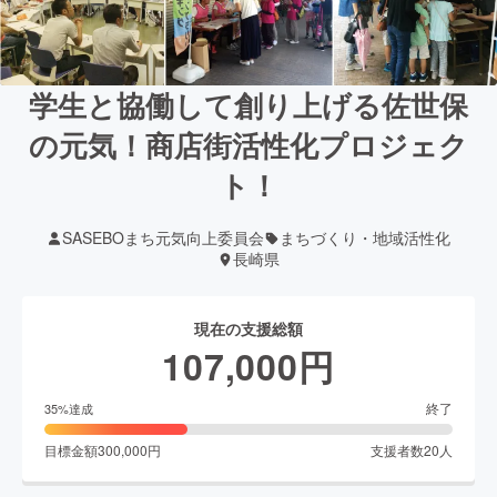
学生と協働して創り上げる佐世保
の元気！商店街活性化プロジェク
ト！
SASEBOまち元気向上委員会
まちづくり・地域活性化
長崎県
現在の支援総額
107,000
円
終了
35
%達成
目標金額
300,000
円
支援者数
20
人