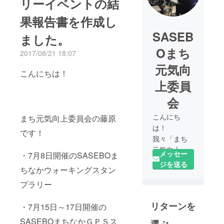
リーイベントの結
果報告書を作成し
SASEB
ました。
Oまち
2017/08/21 18:07
元気向
こんにちは！
上委員
会
こんにち
まち元気向上委員会の藤原
は！
です！
我々「まち
元気向上委
メッセー
・7月8日開催のSASEBOま
員会」は、
ジを送る
ちなかウォーキングスタン
２０１５年
から「まち
プラリー
なかスタン
リターンを
プラリー」
・7月15日～17日開催の
という中心
SASEBOまちなかＧＰＳス
選ぶ