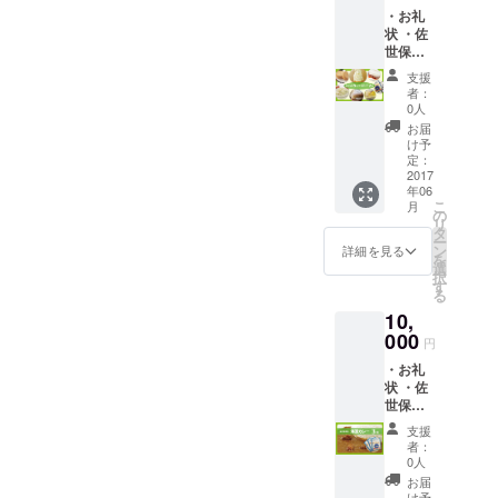
す。
・お礼
頃を目
状 ・佐
途に発
世保名
送させ
物の海
ていた
支援
軍カ
だきま
者：
レー×２
す。
0人
・商店
お届
街内の
け予
飲食店
定：
の引換
2017
年06
チケッ
こ
月
ト(ソフ
の
リ
トク
タ
ー
リー
ン
詳細を見る
を
ム、サ
選
択
ンド
す
る
ウィッ
10,
チ、ポ
テト…
000
円
など)×
・お礼
５ ・結
状 ・佐
果報告
世保名
書 ・協
物の海
賛パネ
支援
軍カ
ルにお
者：
レー×２
名前記
0人
・結果
載(希望
お届
報告書
者のみ
け予