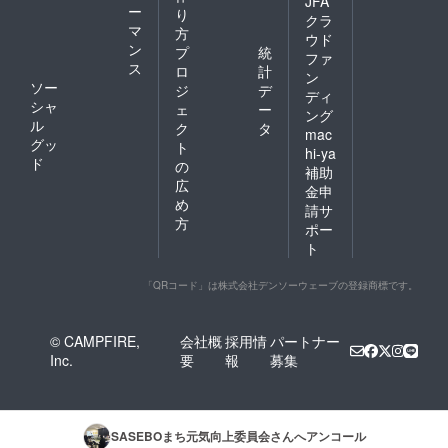
JFA
ー
り
クラ
マ
方
ウド
ン
プ
統
ファ
ス
ロ
計
ン
ソー
ジ
デ
ディ
シャ
ェ
ー
ング
ル
ク
タ
mac
グッ
ト
hi-ya
ド
の
補助
広
金申
め
請サ
方
ポー
ト
「QRコード」は株式会社デンソーウェーブの登録商標です。
© CAMPFIRE,
会社概
採用情
パートナー
Inc.
要
報
募集
SASEBOまち元気向上委員会
さんへアンコール