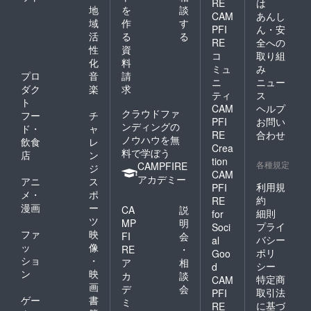
RE
は
地
を
談
CAM
あんし
域
作
す
PFI
ん・安
活
る
る
RE
全への
性
資
コ
取り組
化
料
ミュ
み
プロ
音
請
ニ
ニュー
ダク
楽
求
ティ
ス
ト
CAM
ヘルプ
クラウドファ
フー
チ
PFI
お問い
ンディングの
ド・
ャ
RE
合わせ
ノウハウを無
飲食
レ
Crea
料で学ぼう
店
ン
tion
各種規定
CAMPFIRE
ジ
CAM
アカデミー
アニ
ス
利用規
PFI
メ・
ポ
約
RE
漫画
ー
CA
説
細則
for
ツ
MP
明
プライ
Soci
ファ
映
FI
会
バシー
al
ッ
像
RE
・
ポリ
Goo
ショ
・
ア
相
シー
d
ン
映
カ
談
特定商
CAM
画
デ
会
取引法
PFI
ゲー
書
ミ
に基づ
RE