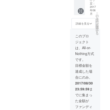
・協賛
※6月迄
定：
パネル
2017
の支援
年06
にお名
者に限
こ
月
前記載
る) ・第
の
リ
(希望者
3回まち
タ
ー
のみ※6
なか
ン
詳細を見る
を
月迄の
ウォー
選
択
支援者
キング
す
る
に限る)
スタン
このプロ
・第3回
プラ
ジェクト
まちな
リー
か
CF支援
は、All-or-
ウォー
者証 ※
Nothing方式
キング
チケッ
スタン
トの有
です。
プラ
効期限
目標金額を
リー
は8月31
CF支援
日迄と
達成した場
者証 ※
なりま
合にのみ、
協賛パ
す。 ※
ネルに
協賛パ
2017/08/30
お名前
ネルに
23:59:59
ま
を記載
お名前
させて
を記載
でに集まっ
いただ
させて
た金額が
きます
いただ
のは、6
きます
ファンディ
月迄に
のは、6