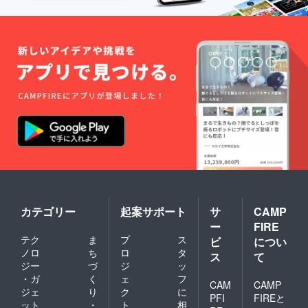
カテゴリー
起案サポート
サ
CAMP
ー
FIRE
テク
ま
プ
ス
ビ
につい
ノロ
ち
ロ
タ
ス
て
ジー
づ
ジ
ッ
・ガ
く
ェ
フ
CAM
CAMP
ジェ
り
ク
に
PFI
FIREと
ット
・
ト
相