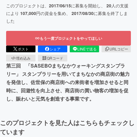
このプロジェクトは、
2017/06/15
に募集を開始し、
20
人の支援
により
107,000
円の資金を集め、
2017/08/30
に募集を終了しま
した
もう一度プロジェクトをやってほしい
ポスト
シェア
LINEで送る
URLコピー
埋め込み
QRコード
第三回 「SASEBOまちなかウォーキングスタンプラ
リー」 スタンプラリーを用いてまちなかの商店街の魅力
を発信し、佐世保の商店街への来街者を増加させると同
時に、回遊性を向上させ、商店街の買い物客の増加を促
し、賑わいと元気を創造する事業です。
このプロジェクトを見た人はこちらもチェックし
ています