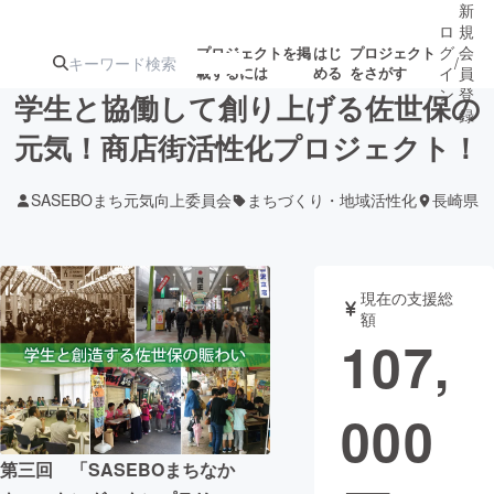
新
ロ
規
グ
会
プロジェクトを掲
はじ
プロジェクト
/
載するには
める
をさがす
イ
員
ン
登
学生と協働して創り上げる佐世保の
録
元気！商店街活性化プロジェクト！
人気のプロ
注目のリ
注目の新着プロ
募集終了が近いプ
もうすぐ公開
SASEBOまち元気向上委員会
まちづくり・地域活性化
長崎県
ジェクト
ターン
ジェクト
ロジェクト
されます
アート・写真
音楽
現在の支援総
額
107,
テクノロジー・ガジェット
ゲーム・サ
000
映像・映画
書籍・雑誌
第三回 「SASEBOまちなか
ビジネス・起業
チャレンジ