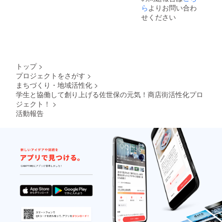
プラ
ら
よりお問い合わ
スタン
リー
プラ
せください
CF支援
リー
者証」
CF支援
は掲載
者証」
期間終
は掲載
了後の
期間終
９月上
了後の
トップ
>
旬頃を
９月上
プロジェクトをさがす
>
目途に
旬頃を
まちづくり・地域活性化
>
発送さ
目途に
せてい
学生と協働して創り上げる佐世保の元気！商店街活性化プロ
発送さ
ただき
せてい
ジェクト！
>
ます。
ただき
活動報告
ます。