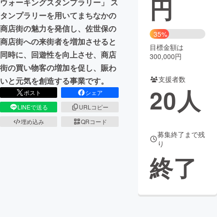
円
ウォーキングスタンプラリー」 ス
タンプラリーを用いてまちなかの
まちづくり・地域活性化
商店街の魅力を発信し、佐世保の
35%
商店街への来街者を増加させると
目標金額は
CAMPFIRE for Social Good
CAMPFIRE Creation
同時に、回遊性を向上させ、商店
300,000円
CAMPFIREふるさと納税
machi-ya
コミュニティ
街の買い物客の増加を促し、賑わ
支援者数
いと元気を創造する事業です。
20
人
ポスト
シェア
LINEで送る
URLコピー
埋め込み
QRコード
募集終了まで残
り
終了