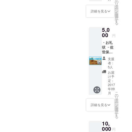
ウィッ
の
リ
チ、ポ
タ
ー
テト…
ン
詳細を見る
を
など)×
選
択
５ ・結
す
る
果報告
5,0
書 ※チ
ケット
00
円
の有効
・お礼
期限は8
状 ・佐
月31日
世保名
迄とな
物の海
りま
支援
軍カ
す。
者：
レー×２
※「お礼
5人
・結果
状」
お届
報告書
「結果
け予
※「お礼
報告
定：
状」
2017
書」は
年09
「海軍
掲載期
こ
月
カ
間終了
の
リ
レー」
後の９
タ
ー
「結果
月上旬
ン
詳細を見る
を
報告
頃を目
選
択
書」は
途に発
す
る
掲載期
送させ
10,
間終了
ていた
後の９
000
だきま
円
月上旬