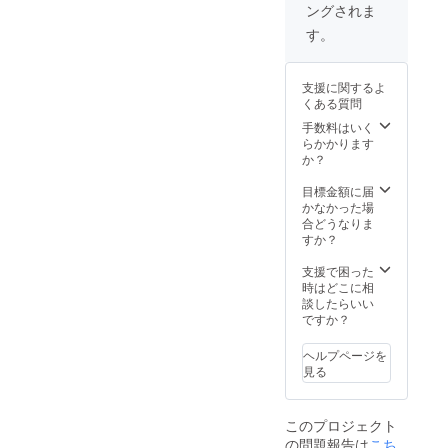
ングされま
御支援
月迄に
くだ
御支援
す。
さった
くだ
方に限
さった
らせて
方に限
支援に関するよ
いただ
らせて
くある質問
きま
いただ
す。
きま
手数料はいく
※CF支
す。
らかかります
援者証
※CF支
か？
は名刺
援者証
サイズ
は名刺
目標金額に届
になり
サイズ
かなかった場
ます。
になり
合どうなりま
※「お礼
ます。
すか？
状」
※「お礼
「海軍
状」
支援で困った
カ
「海軍
時はどこに相
レー」
カ
談したらいい
「結果
レー」
ですか？
報告
「結果
書」
報告
ヘルプページを
「第3回
書」
見る
まちな
「第3回
か
まちな
ウォー
か
このプロジェクト
キング
ウォー
の問題報告は
こち
スタン
キング