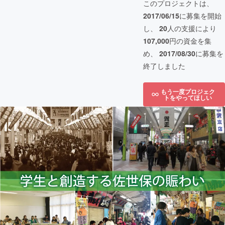
このプロジェクトは、
2017/06/15
に募集を開始
し、
20
人の支援により
107,000
円の資金を集
め、
2017/08/30
に募集を
終了しました
もう一度プロジェク
トをやってほしい