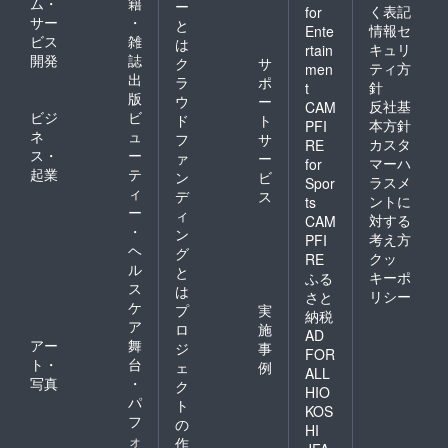
ム・
籍
ー
く表記
for
サー
・
と
情報セ
Ente
ビス
雑
は
キュリ
rtain
開発
誌
ク
サ
ティ方
men
出
ラ
ポ
針
t
版
ウ
ー
反社基
CAM
ビジ
ビ
ド
ト
本方針
PFI
ネ
ュ
フ
サ
カスタ
RE
ス・
ー
ァ
ー
マーハ
for
起業
テ
ン
ビ
ラスメ
Spor
ィ
デ
ス
ントに
ts
ー
ィ
対する
CAM
・
ン
考え方
PFI
ヘ
グ
クッ
RE
ル
と
キーポ
ふる
ス
は
リシー
さと
ケ
プ
実
納税
ア
ロ
施
AD
アー
舞
ジ
事
FOR
ト・
台
ェ
例
ALL
写真
・
ク
HIO
パ
ト
KOS
フ
の
HI
ォ
作