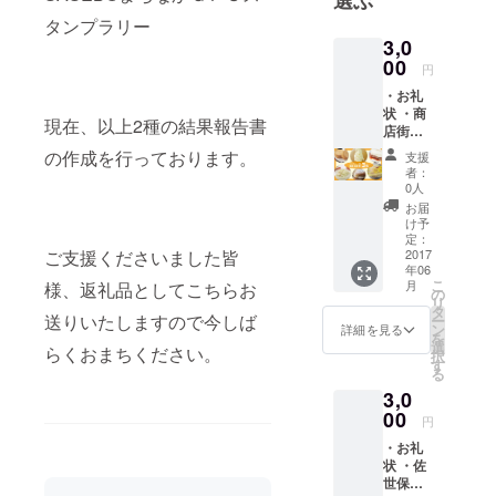
市街地の賑
タンプラリー
わいづくり
3,0
を目的とし
00
円
た地域活性
・お礼
化運動を企
状 ・商
現在、以上2種の結果報告書
画・実行し
店街内
の飲食
ており、佐
の作成を行っております。
支援
店の引
者：
世保市の元
換チ
0人
気の為日々
ケット
お届
(ソフト
け予
活動してお
クリー
定：
ります。
ム、サ
2017
ご支援くださいました皆
年06
ンド
是非、ご支
こ
月
様、返礼品としてこちらお
ウィッ
の
援の程よろ
リ
チ、ポ
タ
送りいたしますので今しば
ー
しく願い申
テト…
ン
詳細を見る
を
など)×
し上げま
選
らくおまちください。
択
３ ※チ
す
る
ケット
3,0
の有効
期限は8
00
円
月31日
・お礼
迄とな
状 ・佐
りま
世保名
す。