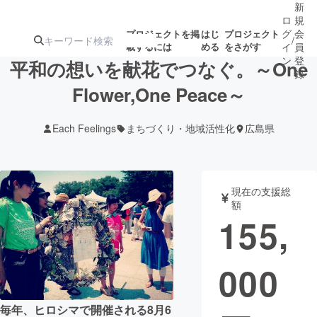
新
ロ
規
グ
会
プロジェクトを掲
はじ
プロジェクト
/
載するには
める
をさがす
イ
員
ン
登
平和の想いを献花でつなぐ。～One
録
Flower,One Peace～
人気のプロ
注目のリ
注目の新着プロ
募集終了が近いプ
もうすぐ公開
Each Feelings
まちづくり・地域活性化
広島県
ジェクト
ターン
ジェクト
ロジェクト
されます
アート・写真
音楽
現在の支援総
額
155,
テクノロジー・ガジェット
ゲーム・サ
000
映像・映画
書籍・雑誌
ビジネス・起業
チャレンジ
毎年、ヒロシマで開催される8月6