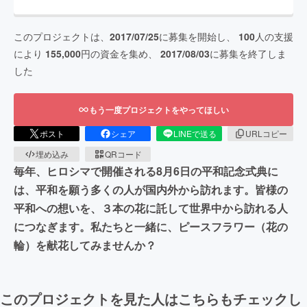
このプロジェクトは、
2017/07/25
に募集を開始し、
100
人の支援
により
155,000
円の資金を集め、
2017/08/03
に募集を終了しま
した
もう一度プロジェクトをやってほしい
ポスト
シェア
LINEで送る
URLコピー
埋め込み
QRコード
毎年、ヒロシマで開催される8月6日の平和記念式典に
は、平和を願う多くの人が国内外から訪れます。皆様の
平和への想いを、３本の花に託して世界中から訪れる人
につなぎます。私たちと一緒に、ピースフラワー（花の
輪）を献花してみませんか？
このプロジェクトを見た人はこちらもチェックし