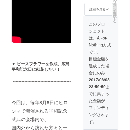
リ
可） 献
すの
タ
ー
花の署
で、ご
ン
詳細を見る
を
名を希
了承く
選
択
望され
ださ
す
る
ない方
い。
このプロ
は、備
・玉城
ジェクト
考欄に
ちはる
「署名
のCD or
は、All-or-
不可」
本 をサ
Nothing方式
とご記
イン入
入くだ
りで贈
です。
さい。
呈（ど
目標金額を
※備考欄
ちらか
▼ ピースフラワーを作成。広島
に記載
お一
達成した場
がない
平和記念日に献花したい！
つ） ※
合にのみ、
場合
下記か
は、代
ら１つ
2017/08/03
----------------------------------------
筆させ
選択し
23:59:59
ま
ていた
て頂け
----------------------------------------
だきま
ます。
でに集まっ
すの
ご希望
た金額が
で、ご
の商品
今回は、毎年8月6日にヒロ
了承く
を備考
ファンディ
シマで開催される平和記念
ださ
欄にご
ングされま
い。
記入く
式典の会場内で、
・玉城
ださ
す。
ちはる
い。
国内外から訪れた方々と一
のCD or
（CD：