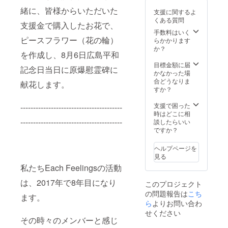
本 をサ
君が愛
緒に、皆様からいただいた
支援に関するよ
イン入
の種 or
くある質問
りで贈
針と波
支援金で購入したお花で、
呈（ど
紋 or 千
手数料はいく
ちらか
ピースフラワー（花の輪）
年物語
らかかります
お一
or
か？
を作成し、8月6日広島平和
つ） ※
emily）
下記か
（本：
目標金額に届
記念日当日に原爆慰霊碑に
ら１つ
エッセ
かなかった場
選択し
イ集 風
合どうなりま
献花します。
て頂け
になれ
すか？
ます。
ば or 餃
ご希望
子女
支援で困った
----------------------------------------
の商品
子）
時はどこに相
を備考
----------------------------------------
談したらいい
欄にご
ですか？
記入く
ださ
ヘルプページを
い。
見る
（CD：
私たちEach Feelingsの活動
君が愛
の種 or
は、2017年で8年目になり
このプロジェクト
針と波
の問題報告は
こち
紋 or 千
ます。
年物語
ら
よりお問い合わ
or
せください
emily）
その時々のメンバーと感じ
（本：