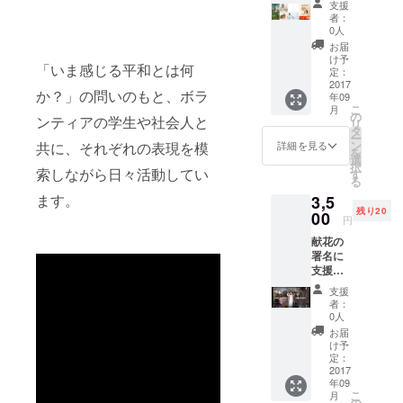
支援
じ方は様々
名前を
※備考欄
者：
代筆さ
です。
に記載
0人
せてい
がない
お届
ただき
場合
け予
「いま感じ
「いま感じる平和とは何
ます。
は、代
定：
（ニッ
2017
筆させ
る平和とは
か？」の問いのもと、ボラ
年09
クネー
ていた
何か？」の
こ
月
ム不
だきま
の
ンティアの学生や社会人と
リ
問いのも
可） 献
すの
タ
ー
花の署
で、ご
ン
詳細を見る
共に、それぞれの表現を模
と、ボラン
を
名を希
了承く
選
ティアの学
択
望され
索しながら日々活動してい
ださ
す
る
ない方
生や社会人
い。
ます。
3,5
は、備
と共に、そ
残り20
考欄に
00
円
れぞれの表
「署名
献花の
不可」
現を模索し
署名に
とご記
ながら日々
支援者
入くだ
様のお
活動してい
さい。
支援
名前を
※備考欄
者：
代筆さ
に記載
0人
せてい
がない
お届
ただき
場合
け予
ます。
は、代
定：
（ニッ
2017
筆させ
年09
クネー
ていた
こ
月
ム不
だきま
の