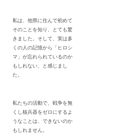
い。）
※動画ク
レジッ
トにお
私は、他県に住んで初めて
名前の
そのことを知り、とても驚
表記を
希望さ
きました。そして、実は多
れない
場合は
くの人の記憶から「ヒロシ
備考欄
に「表
マ」が忘れられているのか
記しな
い」と
もしれない、と感じまし
ご記入
くださ
た。
い。
私たちの活動で、戦争を無
くし核兵器をゼロにするよ
うなことは、できないのか
もしれません。