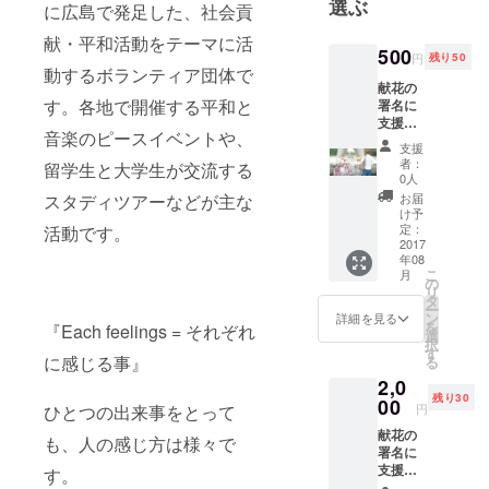
選ぶ
に広島で発足した、社会貢
体です。各
献・平和活動をテーマに活
地で開催す
500
円
残り50
る平和と音
動するボランティア団体で
献花の
楽のピース
す。各地で開催する平和と
署名に
イベント
支援者
音楽のピースイベントや、
や、留学生
様のお
支援
名前を
と大学生が
者：
留学生と大学生が交流する
代筆さ
0人
交流するス
せてい
お届
スタディツアーなどが主な
ただき
タディツ
け予
ます。
定：
活動です。
アーなどが
（ニッ
2017
主な活動で
年08
クネー
こ
月
ム不
す。
の
リ
可） 献
タ
ー
花の署
ン
詳細を見る
を
『Each feelings = それぞれ
『Each
名を希
選
択
望され
す
feelings = そ
に感じる事』
る
ない方
れぞれに感
2,0
は、備
残り30
考欄に
じる事』ひ
00
円
ひとつの出来事をとって
「署名
とつの出来
献花の
不可」
も、人の感じ方は様々で
事をとって
署名に
とご記
支援者
入くだ
す。
も、人の感
様のお
さい。