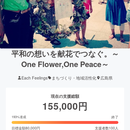
平和の想いを献花でつなぐ。～
One Flower,One Peace～
Each Feelings
まちづくり・地域活性化
広島県
現在の支援総額
155,000
円
終了
193
%達成
目標金額
80,000
円
支援者数
100
人