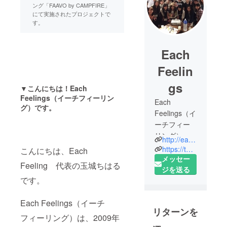
ング「FAAVO by CAMPFIRE」
にて実施されたプロジェクトで
す。
Each
Feelin
gs
▼こんにちは！Each
Feelings（イーチフィーリン
Each
グ）です。
Feelings（イ
ーチフィー
リング）
http://each.or.jp/
は、2009年
https://twitter.com/EachFeelings
こんにちは、Each
に広島で発
メッセー
Feeling 代表の玉城ちはる
足した、社
ジを送る
です。
会貢献・平
和活動を
Each Feelings（イーチ
テーマに活
リターンを
動するボラ
フィーリング）は、2009年
ンティア団