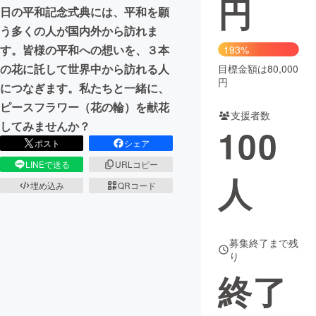
円
日の平和記念式典には、平和を願
まちづくり・地域活性化
う多くの人が国内外から訪れま
す。皆様の平和への想いを、３本
193%
の花に託して世界中から訪れる人
目標金額は80,000
CAMPFIRE for Social Good
CAMPFIRE Creation
円
につなぎます。私たちと一緒に、
CAMPFIREふるさと納税
machi-ya
コミュニティ
ピースフラワー（花の輪）を献花
支援者数
してみませんか？
100
ポスト
シェア
LINEで送る
URLコピー
人
埋め込み
QRコード
募集終了まで残
り
終了