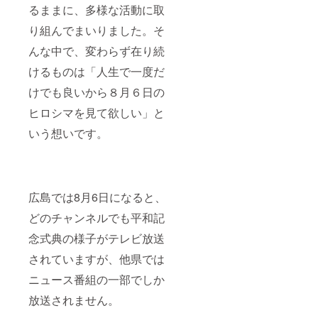
るままに、多様な活動に取
エッセ
イ集 風
り組んでまいりました。そ
になれ
ば or 餃
んな中で、変わらず在り続
子女
子） ・
けるものは「人生で一度だ
動画の
クレ
けでも良いから８月６日の
ジット
にサ
ヒロシマを見て欲しい」と
ポー
いう想いです。
ターと
してお
名前を
表記さ
せてい
ただき
広島では8月6日になると、
ます。
（ニッ
どのチャンネルでも平和記
クネー
ムなど
念式典の様子がテレビ放送
での表
されていますが、他県では
記希望
の方
ニュース番組の一部でしか
は、備
考欄に
放送されません。
ご記入
くださ