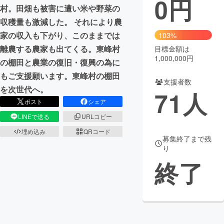
0
円
村。田畑も被害に遭い米や野菜の
まちづくり・地域活性化
収穫量も激減した。 それにより農
家の収入も下がり、このままでは
103%
離農する農家も出てくる。東峰村
目標金額は
CAMPFIRE for Social Good
CAMPFIRE Creation
1,000,000円
の棚田と農業の復旧・復興の為に
CAMPFIREふるさと納税
machi-ya
コミュニティ
もご支援願います。東峰村の棚田
支援者数
を次世代へ。
71
人
ポスト
シェア
LINEで送る
URLコピー
埋め込み
QRコード
募集終了まで残
り
終了