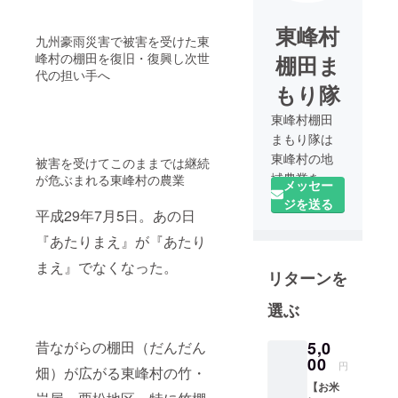
東峰村
九州豪雨災害で被害を受けた東
峰村の棚田を復旧・復興し次世
棚田ま
代の担い手へ
もり隊
東峰村棚田
まもり隊は
東峰村の地
被害を受けてこのままでは継続
域農業を守
が危ぶまれる東峰村の農業
メッセー
り、次の世
ジを送る
平成29年7月5日。あの日
代へと受け
継ぐことを
『あたりまえ』が『あたり
目的に、東
まえ』でなくなった。
リターンを
峰村旧宝珠
山地区の
選ぶ
竹・岩屋・
栗松地区若
5,0
昔ながらの棚田（だんだん
手で作られ
00
円
畑）が広がる東峰村の竹・
た任意団体
【お米
です。