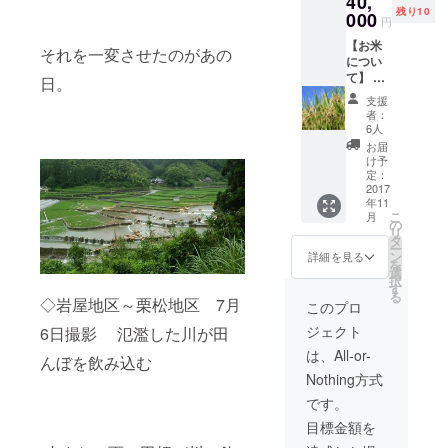
40,
残り10
有名。
000
円
だまさ
【お米
れない
それを一変させたのがあの
につい
から食
て】 東
べてみ
日。
峰村宝
て！！
支援
珠山地
【農業
者：
区で収
体験に
6人
穫され
つい
お届
た『棚
て】 地
け予
田ん
元住民
定：
米』
2017
と一緒
年11
ファン
にお米
こ
月
の間で
を作っ
の
リ
は「お
てみま
タ
ー
かずの
せん
ン
詳細を見る
を
いらな
か？普
選
択
いお
段食べ
す
る
米」と
◇岩屋地区～栗松地区 7月
ている
このプロ
しても
お米も
ジェクト
6日撮影 氾濫した川が田
有名。
自分で
だまさ
作った
は、All-or-
んぼを飲み込む
れない
となれ
Nothing方式
から食
ばまた
べてみ
格別で
です。
て！！
す。お
目標金額を
【農業
子様の
体験に
食育に