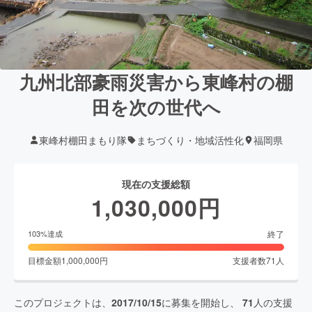
九州北部豪雨災害から東峰村の棚
田を次の世代へ
東峰村棚田まもり隊
まちづくり・地域活性化
福岡県
現在の支援総額
1,030,000
円
終了
103
%達成
目標金額
1,000,000
円
支援者数
71
人
このプロジェクトは、
2017/10/15
に募集を開始し、
71
人の支援