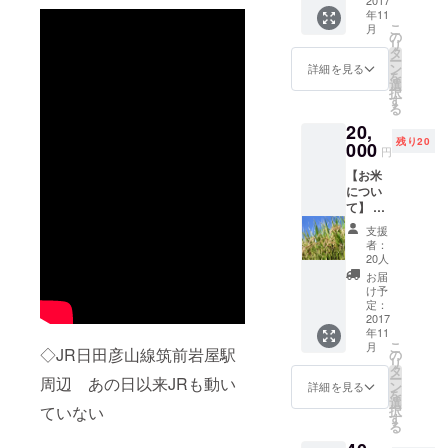
米』
年11
ファン
こ
月
の間で
の
リ
は「お
タ
ー
かずの
ン
詳細を見る
を
いらな
選
択
いお
す
る
米」と
20,
しても
残り20
有名。
000
円
だまさ
【お米
れない
につい
から食
て】 東
べてみ
峰村宝
て！！
支援
珠山地
者：
区で収
20人
穫され
お届
た『棚
け予
田ん
定：
米』
2017
年11
ファン
こ
月
の間で
◇JR日田彦山線筑前岩屋駅
の
リ
は「お
タ
ー
周辺 あの日以来JRも動い
かずの
ン
詳細を見る
を
いらな
選
択
ていない
いお
す
る
米」と
しても