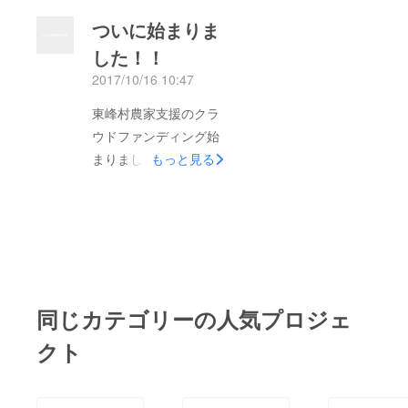
ついに始まりま
した！！
2017/10/16 10:47
東峰村農家支援のクラ
ウドファンディング始
まりました！！ 8月
もっと見る
の上旬より協議を重ね
て『高齢農家を支援し
たい！！』という想い
でこのプロジェクトを
立ち上げました。 行
政に任せていてもどう
同じカテゴリーの人気プロジェ
しても後回しになる被
災農家の支援。 この
クト
クラウドファンディン
グが成功し『来年以降