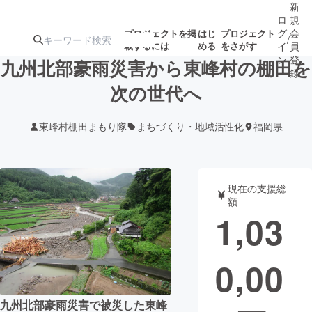
新
ロ
規
グ
会
プロジェクトを掲
はじ
プロジェクト
/
載するには
める
をさがす
イ
員
ン
登
九州北部豪雨災害から東峰村の棚田を
録
次の世代へ
人気のプロ
注目のリ
注目の新着プロ
募集終了が近いプ
もうすぐ公開
東峰村棚田まもり隊
まちづくり・地域活性化
福岡県
ジェクト
ターン
ジェクト
ロジェクト
されます
アート・写真
音楽
現在の支援総
額
1,03
テクノロジー・ガジェット
ゲーム・サ
0,00
映像・映画
書籍・雑誌
ビジネス・起業
チャレンジ
九州北部豪雨災害で被災した東峰