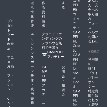
CAM
あんし
域
作
す
PFI
ん・安
活
る
る
RE
全への
性
資
コ
取り組
化
料
ミュ
み
プロ
音
請
ニ
ニュー
ダク
楽
求
ティ
ス
ト
CAM
ヘルプ
クラウドファ
フー
チ
PFI
お問い
ンディングの
ド・
ャ
RE
合わせ
ノウハウを無
飲食
レ
Crea
料で学ぼう
店
ン
tion
各種規定
CAMPFIRE
ジ
CAM
アカデミー
アニ
ス
利用規
PFI
メ・
ポ
約
RE
漫画
ー
CA
説
細則
for
ツ
MP
明
プライ
Soci
ファ
映
FI
会
バシー
al
ッ
像
RE
・
ポリ
Goo
ショ
・
ア
相
シー
d
ン
映
カ
談
特定商
CAM
画
デ
会
取引法
PFI
ゲー
書
ミ
に基づ
RE
ム・
籍
ー
く表記
for
サー
・