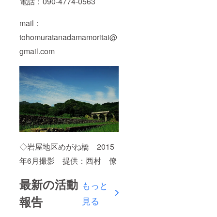
電話：090-4774-0563
mail：
tohomuratanadamamoritai@
gmail.com
◇岩屋地区めがね橋 2015
年6月撮影 提供：西村 僚
最新の活動
もっと
報告
見る