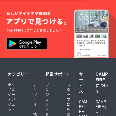
カテゴリー
起案サポート
サ
CAMP
ー
FIRE
テク
ま
プ
ス
ビ
につい
ノロ
ち
ロ
タ
ス
て
ジー
づ
ジ
ッ
・ガ
く
ェ
フ
CAM
CAMP
ジェ
り
ク
に
PFI
FIREと
ット
・
ト
相
RE
は
地
を
談