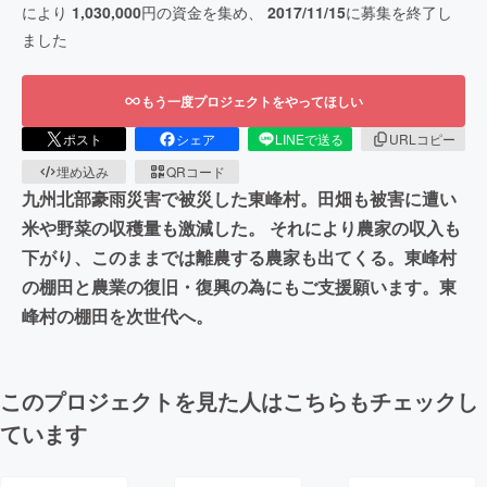
により
1,030,000
円の資金を集め、
2017/11/15
に募集を終了し
ました
もう一度プロジェクトをやってほしい
ポスト
シェア
LINEで送る
URLコピー
埋め込み
QRコード
九州北部豪雨災害で被災した東峰村。田畑も被害に遭い
米や野菜の収穫量も激減した。 それにより農家の収入も
下がり、このままでは離農する農家も出てくる。東峰村
の棚田と農業の復旧・復興の為にもご支援願います。東
峰村の棚田を次世代へ。
このプロジェクトを見た人はこちらもチェックし
ています