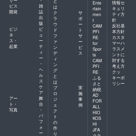
と
情報セ
Ente
ビス
雑
は
キュリ
rtain
開発
誌
ク
サ
ティ方
men
出
ラ
ポ
針
t
版
ウ
ー
反社基
CAM
ビジ
ビ
ド
ト
本方針
PFI
ネ
ュ
フ
サ
カスタ
RE
ス・
ー
ァ
ー
マーハ
for
起業
テ
ン
ビ
ラスメ
Spor
ィ
デ
ス
ントに
ts
ー
ィ
対する
CAM
・
ン
考え方
PFI
ヘ
グ
クッ
RE
ル
と
キーポ
ふる
ス
は
リシー
さと
ケ
プ
実
納税
ア
ロ
施
AD
アー
舞
ジ
事
FOR
ト・
台
ェ
例
ALL
写真
・
ク
HIO
パ
ト
KOS
フ
の
HI
ォ
作
JFA
ー
り
クラ