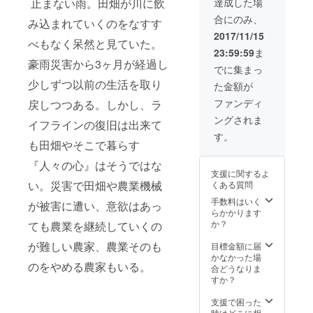
達成した場
止まない雨。田畑が川に飲
つい
もどう
合にのみ、
て】 地
です
み込まれていくのをなすす
元住民
か？ ※
2017/11/15
べもなく呆然と見ていた。
と一緒
田植え
23:59:59
ま
にお米
は6月上
豪雨災害から3ヶ月が経過し
を作っ
旬・稲
でに集まっ
てみま
刈りは9
少しずつ以前の生活を取り
た金額が
せん
月中旬
か？普
を予定
ファンディ
戻しつつある。しかし、ラ
段食べ
してお
ングされま
ている
りま
イフラインの復旧は出来て
お米も
す。 ※
す。
自分で
も田畑やそこで暮らす
体験は
作った
希望者
『人々の心』はそうではな
となれ
のみと
支援に関するよ
ばまた
なりま
い。災害で田畑や農業機械
くある質問
格別で
す。
す。お
手数料はいく
が被害に遭い、意欲はあっ
子様の
らかかります
食育に
か？
ても農業を継続していくの
もどう
です
が難しい農家、農業そのも
目標金額に届
か？ ※
かなかった場
のをやめる農家もいる。
田植え
合どうなりま
は6月上
すか？
旬・稲
刈りは9
支援で困った
月中旬
時はどこに相