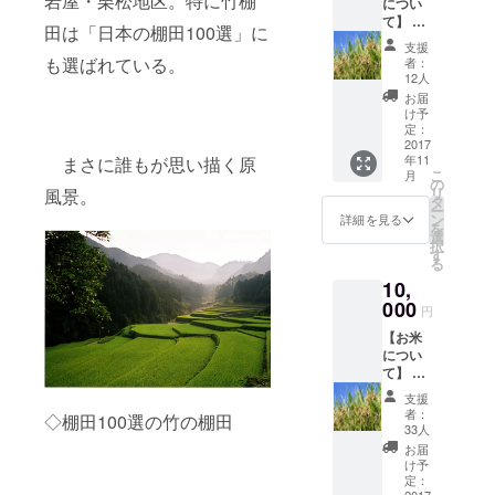
岩屋・栗松地区。特に竹棚
につい
て】 東
田は「日本の棚田100選」に
峰村宝
支援
珠山地
も選ばれている。
者：
区で収
12人
穫され
お届
た『棚
け予
田ん
定：
米』
2017
年11
まさに誰もが思い描く原
ファン
こ
月
の間で
の
リ
風景。
は「お
タ
ー
かずの
ン
詳細を見る
を
いらな
選
択
いお
す
る
米」と
10,
しても
有名。
000
円
だまさ
【お米
れない
につい
から食
て】 東
べてみ
峰村宝
て！！
支援
珠山地
者：
◇棚田100選の竹の棚田
区で収
33人
穫され
お届
た『棚
け予
田ん
定：
2017