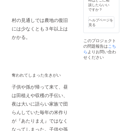
を予定
談したらいい
してお
ですか？
りま
す。 ※
村の見通しでは農地の復旧
ヘルプページを
体験は
見る
希望者
には少なくとも３年以上は
のみと
かかる。
なりま
このプロジェクト
す。
の問題報告は
こち
ら
よりお問い合わ
せください
奪われてしまった生きがい
子供や孫が帰って来て、昼
は田植えや収穫の手伝い、
夜は大いに語らい家族で団
らんしていた毎年の米作り
が『あたりまえ』ではなく
なってしまった。子供や孫