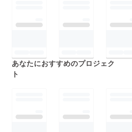
も米作りに意欲を持っ
てもらい、もう１度米
作りを生きがいとして
欲しい！！』と思って
います。 皆様のご支
援よろしくお願い申し
上げます。 東峰村棚
田まもり隊 事務局
梶原
あなたにおすすめのプロジェク
ト