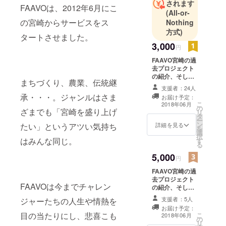
されます
FAAVOは、2012年6月にこ
(All-or-
の宮崎からサービスをス
Nothing
方式)
タートさせました。
3,000
円
FAAVO宮崎の過
去プロジェクト
の紹介、そして
まちづくり、農業、伝統継
「今」追跡取材
支援者：24人
した冊子にクレ
承・・・。ジャンルはさま
お届け予定：
ジットを入れて1
こ
2018年06月
の
冊プレゼントし
ざまでも「宮崎を盛り上げ
リ
タ
ます！
ー
ン
詳細を見る
たい」というアツい気持ち
を
選
択
はみんな同じ。
す
る
5,000
円
FAAVO宮崎の過
去プロジェクト
FAAVOは今までチャレン
の紹介、そして
「今」追跡取材
支援者：5人
ジャーたちの人生や情熱を
した冊子にクレ
お届け予定：
ジットを入れて1
目の当たりにし、悲喜こも
こ
2018年06月
の
冊プレゼントし
リ