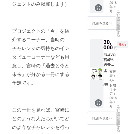
材した
2018
ジェクトのみ掲載します）
年06
冊子に
こ
月
クレ
の
リ
ジット
タ
ー
を入れ
ン
詳細を見る
を
て1冊プ
選
プロジェクトの「今」を紹
択
レゼン
す
る
トしま
介するコーナー、当時の
30,
す！ T
残り5
シャツ
000
チャレンジの気持ちのイン
円
のデザ
FAAVO
インは
タビューコーナーなども用
宮崎の
完成次
過去プ
意し、宮崎の「過去と今と
第アッ
ロジェ
プしま
支援
未来」が分かる一冊にする
クトの
す。 宮
者：
紹介、
崎オ
4人
予定です。
そして
フィス
お届
「今」
の入口
け予
追跡取
に貼っ
定：
材した
2018
てある
年06
冊子に
イラス
こ
月
クレ
トの手
の
この一冊を見れば、宮崎に
リ
ジット
ぬぐい
タ
ー
を入れ
どのような人たちがいてど
をお送
ン
詳細を見る
を
て1冊プ
りしま
選
択
のようなチャレンジを行っ
レゼン
す。 冊
す
る
トしま
子のリ