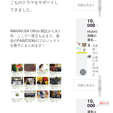
タ
ます！ 宮崎オ
ごものドラマをサポートし
ー
ン
フィスの入口に
詳細を見る
を
選
てきました。
貼ってあるイラ
択
す
ストの手ぬぐい
る
をお送りしま
10,
す。
000
円
WAKAKUSA Office 開設から丸1
FAAVO
年。ここで一度立ち止まり、過
宮崎の
過去プ
去のFAAVO宮崎のプロジェクト
ロジェ
を冊子にまとめます！
支援
クトの
者：
紹介、
19人
そして
お届
「今」
け予
追跡取
定：
材した
2018
年06
冊子に
こ
月
クレ
の
リ
ジット
タ
ー
を入れ
ン
詳細を見る
を
て1冊プ
選
択
レゼン
す
る
トしま
10,
す！ T
残り10
シャツ
000
円
はAorB
通常は
どちら