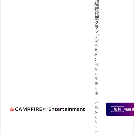
域
特
化
型
ク
ラ
フ
ァ
ン
手
数
料
0
円
か
ら
実
施
可
能
。
企
画
掲載
無料
か
ら
リ
タ
ー