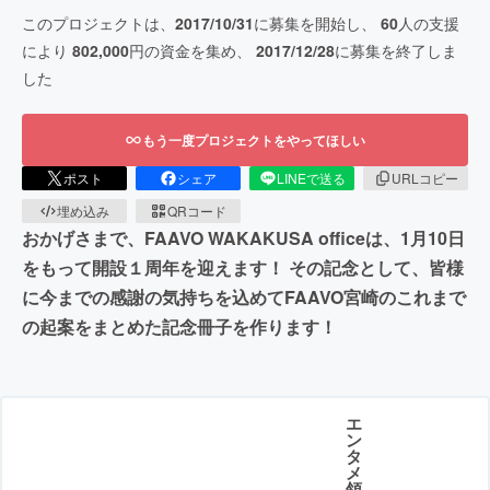
このプロジェクトは、
2017/10/31
に募集を開始し、
60
人の支援
により
802,000
円の資金を集め、
2017/12/28
に募集を終了しま
した
もう一度プロジェクトをやってほしい
ポスト
シェア
LINEで送る
URLコピー
埋め込み
QRコード
おかげさまで、FAAVO WAKAKUSA officeは、1月10日
をもって開設１周年を迎えます！ その記念として、皆様
に今までの感謝の気持ちを込めてFAAVO宮崎のこれまで
の起案をまとめた記念冊子を作ります！
エ
ン
タ
メ
領