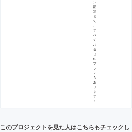
ン
配
送
ま
で
、
す
べ
て
お
任
せ
の
プ
ラ
ン
も
あ
り
ま
す
！
このプロジェクトを見た人はこちらもチェックし