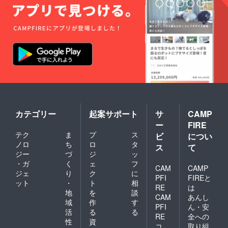
カテゴリー
起案サポート
サ
CAMP
ー
FIRE
テク
ま
プ
ス
ビ
につい
ノロ
ち
ロ
タ
ス
て
ジー
づ
ジ
ッ
・ガ
く
ェ
フ
CAM
CAMP
ジェ
り
ク
に
PFI
FIREと
ット
・
ト
相
RE
は
地
を
談
CAM
あんし
域
作
す
PFI
ん・安
活
る
る
RE
全への
性
資
コ
取り組