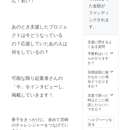
ん！若い！
徹底取
イラス
た金額が
材。冊
トの手
子に１
ぬぐい
ファンディ
ページ
をお送
ングされま
しっか
りしま
りと記
す。 冊
あのとき支援したプロジェ
す。
事広告
子のリ
を入れ
リース
クトは今どうなっている
ます！
パー
支援に関するよ
の？応援していたあの人は
配送に
ティー
くある質問
ついて
にご招
何をしているの？
冊子は
待しま
手数料はいく
完成次
す！
らかかります
第お送
（宮崎
か？
りしま
市内予
す。
定） あ
目標金額に届
FAAVO
なたが
かなかった場
可能な限り起案者さんの
スタッ
PRした
合どうなりま
フが過
い会社
「今」をインタビューし、
すか？
去プロ
や取り
掲載していきます！
ジェク
組みを
支援で困った
トにま
徹底取
時はどこに相
つわる
材。冊
談したらいい
厳選
子に１
ですか？
グッズ
ページ
をお送
しっか
冊子をきっかけに、改めて宮崎
ヘルプページを
りしま
りと記
見る
のチャレンジャーをつなげてい
す！
事広告