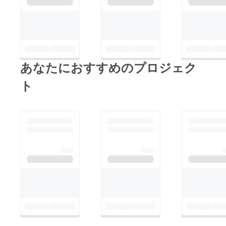
ます。 今後のスケ
三校〜9/10
さった皆さまには多大
ジュール3/20〜
念校・印刷発注9/30頃
なご心配をおかけいた
5/20 過去起案者さ
完成予
しております。 改め
んにヒアリング・原稿
定９月いっぱいで完成
て冊子制作を進行し、
作成 〜6/20 回答いた
予定となっておりま
皆様にきちんとお送り
あなたにおすすめのプロジェク
だいた分から順次原稿
す。長々とおまたせし
できるようにいたしま
流し込み 〜7/20 全頁
ト
てしまい誠に申し訳あ
す！また改めて進捗状
初稿出し〜8/20 再
りませんが、どうぞご
況はお伝えさせていた
校。起案者さんに原稿
理解ご協力のほどよろ
だきますね！
確認いただく〜
しくお願いいたしま
9/3
す。
三校〜9/10
念校・印刷発注9/30頃
完成予
定９月いっぱいで完成
予定となっておりま
す。長々とおまたせし
てしまい誠に申し訳あ