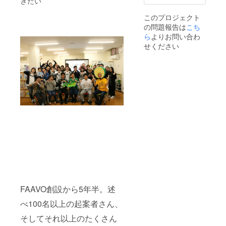
きたい
（20,00
を入れ
0円相
ます！
このプロジェクト
当）
配送に
の問題報告は
こち
ついて
冊子は
ら
よりお問い合わ
完成次
せください
第お送
りしま
す。
FAAVO
スタッ
フが過
去プロ
ジェク
トにま
つわる
厳選
グッズ
をお送
りしま
す！
（20,00
0円相
FAAVO創設から5年半。述
当）
べ100名以上の起案者さん、
そしてそれ以上のたくさん