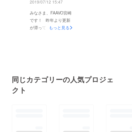
統合し一時ストップし
2019/07/12 15:47
皆様の元に届くよう急
たり中身を変えざるを
いで作業を進めさせて
みなさま、FAAVO宮崎
えない状況になったり
いただきます。 過去
です！ 昨年より更新
したことから、今回改
起案者の皆様には再度
が滞っており大変申し
もっと見る
めて１から作成をしな
ご協力いただくことに
訳ございません。そし
おすことにしました。
なり恐縮ですが、何卒
てそして…FAAVO冊子
掲載プロジェクトも
よろしくお願いいたし
を楽しみにお待ちくだ
2012.7の創設時〜
ます。 今後のスケ
さっている方々….お
2019.12のものまで広
ジュール3/20〜
渡しが遅れてしまって
げます。 改めて冊子
5/20 過去起案者さ
おり... ほんっとうに申
制作を進行し、確実に
同じカテゴリーの人気プロジェ
んにヒアリング・原稿
し訳ございませ
皆様の元に届くよう急
作成 〜6/20 回答いた
ん！！！！！ 昨年、
クト
いで作業を進めさせて
だいた分から順次原稿
FAAVOは株式会社
いただきます。 過去
流し込み 〜7/20 全頁
CAMPFIREと統合いた
起案者の皆様には再度
初稿出し〜8/20 再
しました。統合により
ご協力いただくことに
校。起案者さんに原稿
制作が一時ストップし
なり恐縮ですが、何卒
確認いただく〜
た状態となってしまっ
よろしくお願いいたし
9/3
ており、ご支援くだ