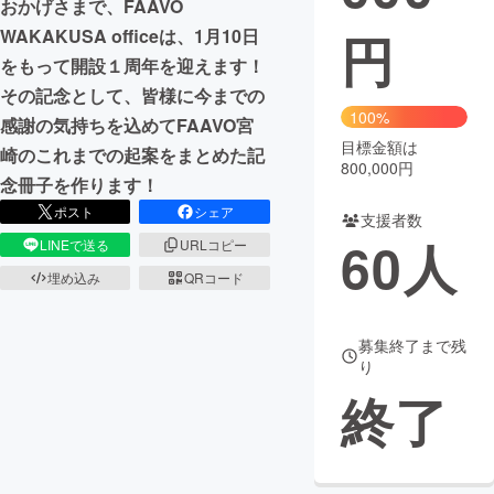
おかげさまで、FAAVO
円
WAKAKUSA officeは、1月10日
まちづくり・地域活性化
をもって開設１周年を迎えます！
その記念として、皆様に今までの
CAMPFIRE for Social Good
CAMPFIRE Creation
100%
感謝の気持ちを込めてFAAVO宮
CAMPFIREふるさと納税
machi-ya
コミュニティ
目標金額は
崎のこれまでの起案をまとめた記
800,000円
念冊子を作ります！
ポスト
シェア
支援者数
60
人
LINEで送る
URLコピー
埋め込み
QRコード
募集終了まで残
り
終了