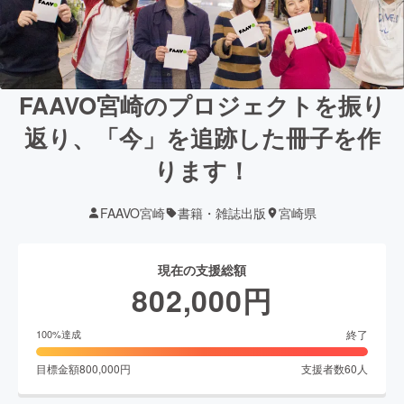
FAAVO宮崎のプロジェクトを振り
返り、「今」を追跡した冊子を作
ります！
FAAVO宮崎
書籍・雑誌出版
宮崎県
現在の支援総額
802,000
円
終了
100
%達成
目標金額
800,000
円
支援者数
60
人