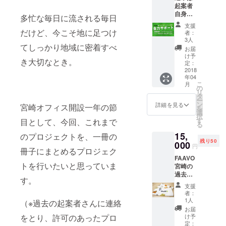
起案者
かご希
自身が
望のデ
多忙な毎日に流される毎日
行うラ
ザイン
支援
イティ
を備考
だけど、今こそ地に足つけ
者：
ングや
欄にご
3人
てしっかり地域に密着すべ
画像制
記入く
お届
作など
ださ
け予
き大切なとき。
の一切
い。 冊
定：
を
2018
子のリ
年04
FAAVO
リース
こ
月
チーム
パー
の
リ
が承り
ティー
タ
ー
ます！
にご招
ン
詳細を見る
宮崎オフィス開設一年の節
を
待しま
選
択
す！
す
目として、今回、これまで
る
（宮崎
15,
のプロジェクトを、一冊の
市内予
残り50
000
定）
円
冊子にまとめるプロジェク
FAAVO
トを行いたいと思っていま
宮崎の
過去プ
す。
ロジェ
支援
クトの
者：
紹介、
1人
（※過去の起案者さんに連絡
そして
お届
「今」
をとり、許可のあったプロ
け予
追跡取
定：