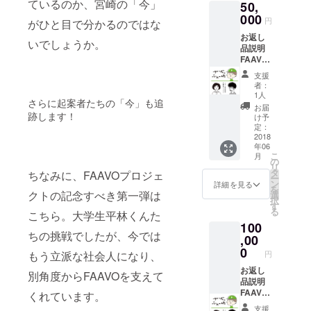
ているのか、宮崎の「今」
50,
す！ T
リース
シャツ
000
パー
円
がひと目で分かるのではな
のデザ
ティー
お返し
インは
にご招
いでしょうか。
品説明
完成次
待しま
FAAVO
第アッ
す！
宮崎の
プしま
（宮崎
支援
過去プ
す。 宮
市内予
者：
ロジェ
崎オ
定）
1人
さらに起案者たちの「今」も追
クトの
フィス
お届
紹介、
跡します！
の入口
け予
そして
に貼っ
定：
「今」
2018
てある
年06
追跡取
イラス
こ
月
材した
トの手
の
リ
冊子に
ぬぐい
タ
ちなみに、FAAVOプロジェ
ー
クレ
をお送
ン
詳細を見る
を
ジット
クトの記念すべき第一弾は
りしま
選
択
を入れ
す。 冊
す
る
こちら。大学生平林くんた
て1冊プ
子のリ
100
レゼン
リース
ちの挑戦でしたが、今では
トしま
,00
パー
す！ T
ティー
0
もう立派な社会人になり、
円
シャツ
にご招
のデザ
お返し
待しま
別角度からFAAVOを支えて
インは
品説明
す！
完成次
FAAVO
（宮崎
くれています。
第アッ
宮崎の
市内予
支援