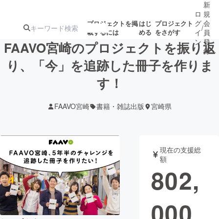
新
ロ
規
グ
会
プロジェクトを掲
はじ
プロジェクト
/
載するには
める
をさがす
イ
員
ン
登
FAAVO宮崎のプロジェクトを振り返
録
り、「今」を追跡した冊子を作りま
す！
人気のプロ
注目のリ
注目の新着プロ
募集終了が近いプ
もうすぐ公開
ジェクト
ターン
ジェクト
ロジェクト
されます
FAAVO宮崎
書籍・雑誌出版
宮崎県
アート・写真
音楽
現在の支援総
テクノロジー・ガジェット
ゲーム・サ
額
802,
映像・映画
書籍・雑誌
000
ビジネス・起業
チャレンジ