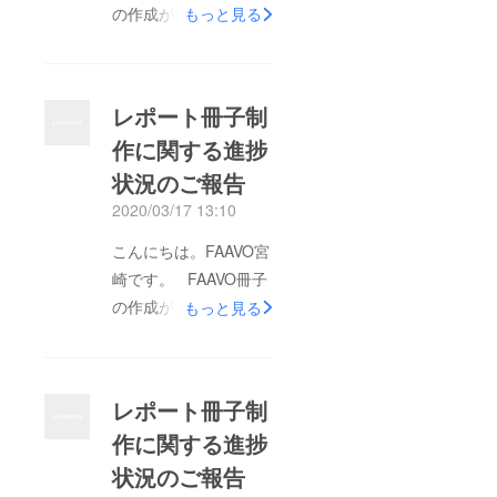
の作成が滞っており、
もっと見る
支援していただいた皆
様にはご不安とご迷惑
をおかけしまして、誠
レポート冊子制
に申し訳ございませ
作に関する進捗
ん。 制作中でした
状況のご報告
が、制作途中で会社が
統合し一時ストップし
2020/03/17 13:10
たり中身を変えざるを
こんにちは。FAAVO宮
えない状況になったり
崎です。 FAAVO冊子
したことから、今回改
の作成が滞っており、
もっと見る
めて１から作成をしな
支援していただいた皆
おすことにしました。
様にはご不安とご迷惑
掲載プロジェクトも
をおかけしまして、誠
2012.7の創設時〜
レポート冊子制
に申し訳ございませ
2019.12のものまで広
作に関する進捗
ん。 制作中でした
げます。 改めて冊子
状況のご報告
が、制作途中で会社が
制作を進行し、確実に