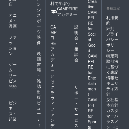
Crea
料で学ぼう
店
ン
tion
各種規定
CAMPFIRE
ジ
CAM
アカデミー
アニ
ス
利用規
PFI
メ・
ポ
約
RE
漫画
ー
CA
説
細則
for
ツ
MP
明
プライ
Soci
ファ
映
FI
会
バシー
al
ッ
像
RE
・
ポリ
Goo
ショ
・
ア
相
シー
d
ン
映
カ
談
特定商
CAM
画
デ
会
取引法
PFI
ゲー
書
ミ
に基づ
RE
ム・
籍
ー
く表記
for
サー
・
と
情報セ
Ente
ビス
雑
は
キュリ
rtain
開発
誌
ク
サ
ティ方
men
出
ラ
ポ
針
t
版
ウ
ー
反社基
CAM
ビジ
ビ
ド
ト
本方針
PFI
ネ
ュ
フ
サ
カスタ
RE
ス・
ー
ァ
ー
マーハ
for
起業
テ
ン
ビ
ラスメ
Spor
ィ
デ
ス
ントに
ts