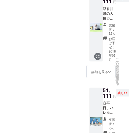
111
ていた
のどち
円
すぐり
だきま
らでも
◎香川
の５枚
す！
ご利用
県の人
をお届
可)
気カメ
けしま
ラマン
す！ ◎
支援
によっ
ハレル
者：
て撮影
のロゴ
32人
され
が入っ
お届
た、素
たオリ
け予
敵すぎ
ジナル
定：
る写真
2018
タンプ
年03
から制
ラーで
こ
月
作した
す この
の
リ
ハレル
タンブ
タ
ー
のオリ
ラーを
ン
詳細を見る
を
ジナル
持参す
選
択
ポスト
ると、
す
る
カード
ハレル
51,
の中か
でのド
残り11
ら選り
111
リンク
円
すぐり
がすべ
◎平
の５枚
て１０
日、ハ
をお届
０円オ
レルを
けしま
フにな
まるっ
す！ ◎
りま
支援
と貸し
ハレル
す！！
者：
切れる
のメン
アル
2人
権利で
バーズ
コール