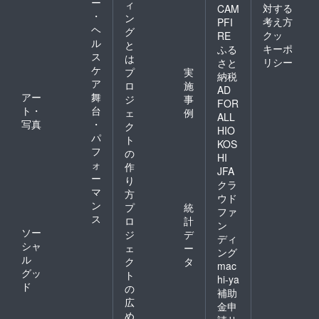
ー
ィ
対する
CAM
・
ン
考え方
PFI
ヘ
グ
クッ
RE
ル
と
キーポ
ふる
ス
は
リシー
さと
ケ
プ
実
納税
ア
ロ
施
AD
アー
舞
ジ
事
FOR
ト・
台
ェ
例
ALL
写真
・
ク
HIO
パ
ト
KOS
フ
の
HI
ォ
作
JFA
ー
り
クラ
マ
方
ウド
ン
プ
統
ファ
ス
ロ
計
ン
ソー
ジ
デ
ディ
シャ
ェ
ー
ング
ル
ク
タ
mac
グッ
ト
hi-ya
ド
の
補助
広
金申
め