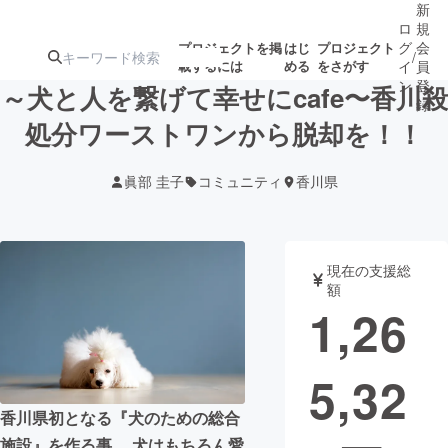
新
ロ
規
グ
会
プロジェクトを掲
はじ
プロジェクト
/
載するには
める
をさがす
イ
員
ン
登
～犬と人を繋げて幸せにcafe〜香川殺
録
処分ワーストワンから脱却を！！
人気のプロ
注目のリ
注目の新着プロ
募集終了が近いプ
もうすぐ公開
眞部 圭子
コミュニティ
香川県
ジェクト
ターン
ジェクト
ロジェクト
されます
アート・写真
音楽
現在の支援総
額
1,26
テクノロジー・ガジェット
ゲーム・サ
5,32
映像・映画
書籍・雑誌
香川県初となる『犬のための総合
ビジネス・起業
チャレンジ
施設』を作る事。 犬はもちろん愛