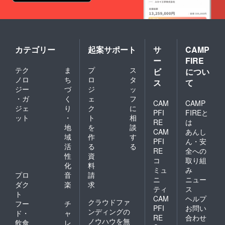
だけお
選びい
ただき
お届け
いたし
ます！
カテゴリー
起案サポート
サ
CAMP
ー
FIRE
テク
ま
プ
ス
ビ
につい
ノロ
ち
ロ
タ
ス
て
ジー
づ
ジ
ッ
・ガ
く
ェ
フ
CAM
CAMP
ジェ
り
ク
に
PFI
FIREと
ット
・
ト
相
RE
は
地
を
談
CAM
あんし
域
作
す
PFI
ん・安
活
る
る
RE
全への
性
資
コ
取り組
化
料
ミュ
み
プロ
音
請
ニ
ニュー
ダク
楽
求
ティ
ス
ト
CAM
ヘルプ
クラウドファ
フー
チ
PFI
お問い
ンディングの
ド・
ャ
RE
合わせ
ノウハウを無
飲食
レ