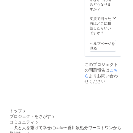
し、使
です。
合どうなりま
い方は
あしな
すか？
あなた
がおじ
次第で
さんの
支援で困った
す！
貴方は
時はどこに相
きっと
談したらいい
２杯目
ですか？
おかわ
りして
ヘルプページを
くれる
見る
と信じ
ており
ます ◎
このプロジェクト
ハレル
の問題報告は
こち
オリジ
ナルの
ら
よりお問い合わ
手ぬぐ
せください
い２枚
セッ
ト。 貴
方が見
守って
くだ
トップ
>
さった
プロジェクトをさがす
>
保護犬
コミュニティ
>
が里親
さんの
～犬と人を繋げて幸せにcafe〜香川殺処分ワーストワンから
元へ巣