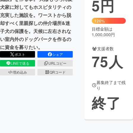
5
円
犬家に対してもホスピタリティの
まちづくり・地域活性化
充実した施設を。ワーストから脱
126%
却すべく里親探しの仲介場所&迷
目標金額は
CAMPFIRE for Social Good
CAMPFIRE Creation
子犬の保護を。天候に左右されな
1,000,000円
CAMPFIREふるさと納税
machi-ya
コミュニティ
い室内外のドッグパークを作るの
に資金を募りたい。
支援者数
75
人
ポスト
シェア
LINEで送る
URLコピー
埋め込み
QRコード
募集終了まで残
り
終了