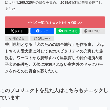
により
1,265,325
円の資金を集め、
2018/01/31
に募集を終了し
ました
もう一度プロジェクトをやってほしい
ポスト
シェア
LINEで送る
URLコピー
埋め込み
QRコード
香川県初となる『犬のための総合施設』を作る事。 犬は
もちろん愛犬家に対してもホスピタリティの充実した施
設を。ワーストから脱却すべく里親探しの仲介場所&迷
子犬の保護を。天候に左右されない室内外のドッグパー
クを作るのに資金を募りたい。
このプロジェクトを見た人はこちらもチェックし
ています