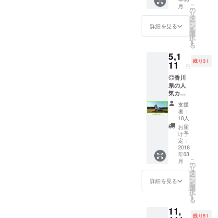
から制
す！ワ
こ
月
作した
ンちゃ
の
レンジ頑張ってゆきますの
リ
ハレル
ん用の
タ
ー
のオリ
で、皆さま応援をよろしく
専用飲
ン
詳細を見る
を
ジナル
料水と
選
択
お願いいたしまーっす！！
ポスト
飼い主
す
る
カード
様用の
5,1
の中か
ドリン
残り31
ら選り
11
クそれ
円
すぐり
ぞれに
◎香川
の５枚
１ドリ
県の人
をお届
ンク付
気カメ
けしま
です！
ラマン
す！ ◎
お時間
支援
によっ
ハレル
気にせ
者：
て撮影
で保護
ず遊ん
18人
され
してい
でくだ
お届
た、素
るワン
さい！
け予
敵すぎ
ちゃん
定：
（飼い
る写真
2018
のご飯
主様１
年03
から制
３日分
組に対
こ
月
作した
を、あ
の
しワン
リ
ハレル
なたに
タ
ちゃん
ー
のオリ
代わり
ン
２匹ま
詳細を見る
を
ジナル
ワン
選
でご利
択
ポスト
ちゃん
す
用可）
る
カード
たちに
（室内
11,
の中か
出させ
か室外
残り51
ら選り