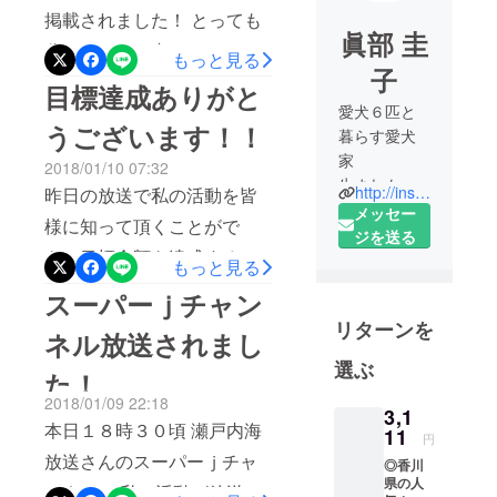
掲載されました！ とっても
眞部 圭
分かりやすく書いてくだ
もっと見る
子
さってます(T . T) 残り10日
目標達成ありがと
ですが皆さま、どうぞ拡散
愛犬６匹と
うございます！！
暮らす愛犬
よろしくお願いしますっ
家
2018/01/10 07:32
生まれも育
http://instagram.com/hareru.0404/
昨日の放送で私の活動を皆
ちも香川県
メッセー
様に知って頂くことがで
で
ジを送る
き、目標金額を達成するこ
香川に新し
もっと見る
いスポット
とができました！！ ご理解
スーパーｊチャン
を作ろうと
を賜り厚くお礼申し上げま
リターンを
日々奮闘
ネル放送されまし
す。 より良い環境を整える
中！！
選ぶ
た！
ことと、一匹でも多くのワ
2018/01/09 22:18
大人になっ
ンちゃんを受け入れれるよ
3,1
て人生で初
本日１８時３０頃 瀬戸内海
11
円
うに設備を整えてまいりま
めて飼った
放送さんのスーパーｊチャ
◎香川
すので、今後も温かいご支
愛犬を捨て
県の人
ンネルで 私の活動が放送さ