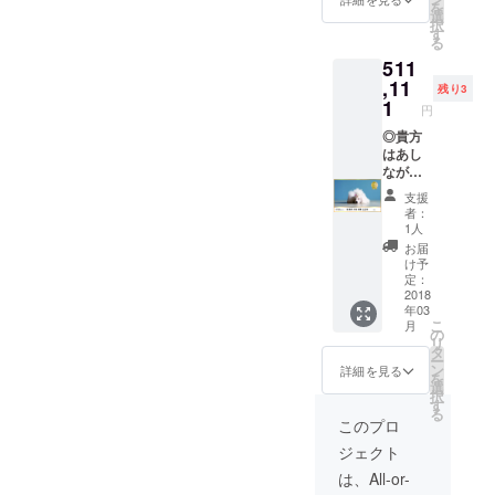
を
◎ドッ
ジナル
権を獲
選
く、普
択
グcafe
ポスト
得され
す
段使い
る
＆barに
カード
ますと
もｏ
511
て、
の中か
発行さ
ｋ！ ク
ファー
ら選り
,11
れるメ
ラウド
残り3
ストド
すぐり
ンバー
1
ファン
円
リンク
の５枚
ズカー
ディン
（アル
をお届
◎貴方
ドに可
グのみ
コール
けしま
はあし
愛いあ
の限定
も可）
す！ ◎
ながお
なたの
バッグ
無料に
迷子犬
じさん♪
愛犬の
になり
支援
なる権
など名
ハレル
お写真
ます
者：
利５枚
前の無
で保護
が入り
（タン
1人
です。
い保護
してい
ます！
ブラー
お届
ファー
犬が
るワン
そし
かバッ
け予
ストド
やって
ちゃん
て、お
定：
グのど
リンク
くるこ
の１年
2018
写真撮
ちらか
年03
です。
とがあ
間の生
影の前
をお選
こ
月
きっと
りま
活費を
に、無
の
びいた
リ
あなた
す。そ
あなた
料で
タ
だけま
ー
は２杯
の子た
が支え
フェイ
ン
す）
詳細を見る
を
目おか
ちにお
てくれ
スカッ
選
択
わりし
名前を
ます！
トをさ
す
る
てくれ
つけて
（ご飯
せてい
このプロ
ると信
あげる
代、ワ
ただき
ジェクト
じてお
権利で
クチン
可愛い
ります
す。
代、健
状態で
は、All-or-
◎香川
ちょっ
康診断
お写真