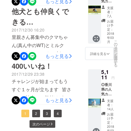
もっと見る
られるとい
気カメ
援と応援を宜しくお願いい
ラマン
れました！！ 少しでも、香
う悲しい過
支援
他犬とも仲良くで
たします！！！ 現金や振込
によっ
者：
去があり
川の現状を香川県の皆さま
て撮影
7人
でのご支援も承っておりま
きる…
され
迷子になっ
お届
に知って頂き、そして受け
た、素
け予
すので、メールでご連絡い
てしまった
敵すぎ
定：
2017/12/30 16:20
止めてどうにか行動を起こ
犬の為にも
る写真
2018
ただきますようお願い申し
里親さん募集中のクマちゃ
年03
から制
していただければと思いま
小さいなが
こ
月
上げます
作した
の
ん(真ん中のWT)とミルク
らも“保護犬
リ
す 今後も応援よろしくお願
ハレル
タ
ー
里親探し活
のオリ
ちゃん(クマちゃんの右)。
ン
詳細を見る
もっと見る
いします！！
を
ジナル
選
動”を起こし
択
自由遊びの時間、他のワン
ポスト
す
400いいね！
る
たいと思案
カード
コとも仲良く遊んでくれま
5,1
の中か
していま
2017/12/29 23:38
ら選り
11
す(*´꒳`*) 引き続き新しい家
円
チャレンジが始まってもう
すぐり
◎香川
の３枚
族を募集しています
すぐ１ヶ月が立ちます 皆さ
県の人
をお届
気カメ
けしま
まのご協力で、気付けばな
ラマン
す！ ◎
もっと見る
支援
によっ
ドッグ
んと！400いいね！に到達し
者：
て撮影
ランで
14人
され
ていました(´ー｀) 素直に嬉
１日遊
1
2
3
4
お届
た、素
んじゃ
け予
しい！！ ありがとうござい
敵すぎ
お～の
定：
次のページ
る写真
2018
券で
ます！！ 達成に向けてチャ
年03