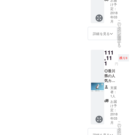
お届
す 二次
は特典
もどう
け予
会や
がたく
定：
ぞ！ ◎
パー
2018
さんで
ハレル
年03
ティに
す！カ
のロゴ
こ
月
使うも
フェで
の
がプリ
リ
よし、
の御飲
タ
ントさ
ー
オフ会
食代の
ン
れたリ
詳細を見る
を
を開催
割引特
選
バーシ
択
するも
典、
す
ブルの
る
よし、
ペット
お散歩
111
一人で
サロン
バッグ
のんび
,11
の割引
です 軽
残り3
りくつ
特典、
1
量なの
円
ろぐの
ドッグ
にお散
もよ
◎香川
ランの
歩に必
し、使
県の人
割引特
要なも
い方は
気カメ
典…な
のはた
あなた
ラマン
どな
くさん
支援
次第で
によっ
ど、紹
入ると
者：
す！ 飲
て撮影
介しき
いう大
1人
み物
され
れない
変優れ
お届
（ソフ
た、素
ほどた
モノで
け予
トドリ
敵すぎ
くさん
定：
す！お
ンク）
る写真
2018
の特典
散歩
年03
はなん
から制
があり
バッグ
こ
月
と飲み
作した
ます！
の
として
リ
放
ハレル
が、先
タ
だけで
ー
題！！
のオリ
行販売
ン
はな
詳細を見る