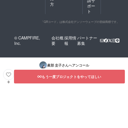
請サ
方
ポー
ト
「QRコード」は株式会社デンソーウェーブの登録商標です。
© CAMPFIRE,
会社概
採用情
パートナー
Inc.
要
報
募集
眞部 圭子
さんへアンコール
もう一度プロジェクトをやってほしい
0