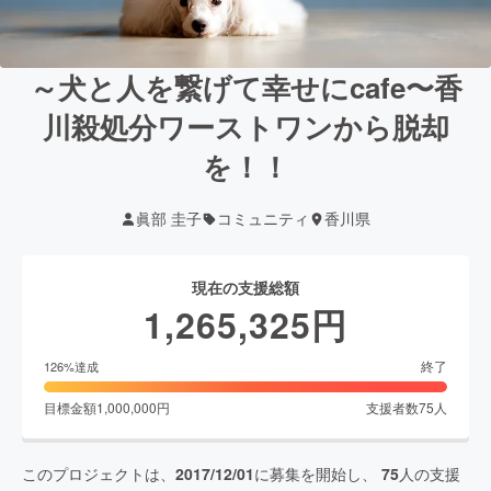
～犬と人を繋げて幸せにcafe〜香
川殺処分ワーストワンから脱却
を！！
眞部 圭子
コミュニティ
香川県
現在の支援総額
1,265,325
円
終了
126
%達成
目標金額
1,000,000
円
支援者数
75
人
このプロジェクトは、
2017/12/01
に募集を開始し、
75
人の支援