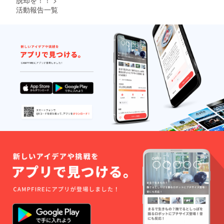
脱却を！！
>
立つと
活動報告一覧
きに涙
を拭い
てもよ
し、使
い方は
あなた
次第で
す！ ◎
香川県
の人気
カメラ
マンに
よって
撮影さ
れた、
素敵す
ぎる写
真から
制作し
たハレ
ルのオ
リジナ
ルポス
トカー
ドの中
からお
好きな