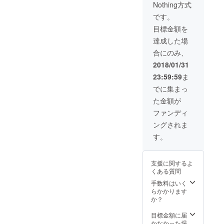
Nothing方式
県の人
ぴり責
代など
撮影に
気カメ
任重大
ワン
入りま
です。
ラマン
ですが
ちゃん
す！ お
目標金額を
によっ
大変素
の健康
写真が
て撮影
敵な経
管理の
入るの
達成した場
され
験にな
為に使
は先行
合にのみ、
た、素
ると思
用させ
販売の
敵すぎ
いま
ていた
み
2018/01/31
る写真
す。 ◎
だきま
「№１
23:59:59
ま
から制
ハレル
す） ◎
～５
作した
オリジ
ドッグ
１」ま
でに集まっ
ハレル
ナルの
cafe&b
での特
た金額が
のオリ
手ぬぐ
arに
典で
ジナル
い２枚
て、
す！
ファンディ
ポスト
セッ
ファー
ングされま
カード
ト。貴
ストド
の中か
方が名
リンク
す。
ら選り
付けて
（アル
すぐり
くだ
コール
の５枚
さった
も可）
支援に関するよ
をお届
保護犬
が永久
くある質問
けいた
が里親
にタダ
しま
さんの
になる
手数料はいく
す！
元へ巣
権利で
らかかります
立つと
す。
か？
きに涙
ファー
を拭い
ストド
目標金額に届
てもよ
リンク
かなかった場