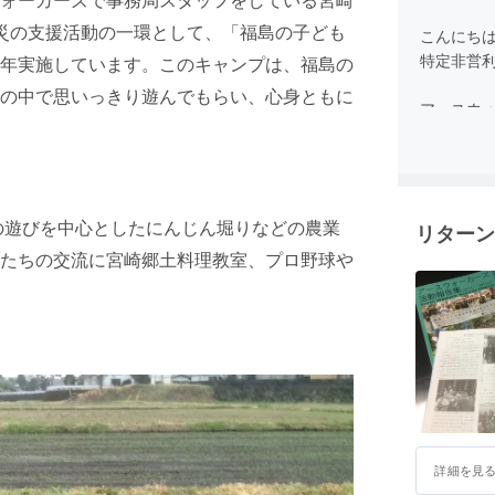
災の支援活動の一環として、「福島の子ども
こんにちは
特定非営
年実施しています。このキャンプは、福島の
の中で思いっきり遊んでもらい、心身ともに
アースウ
問題や戦
がら、多
が集う団体
の遊びを中心としたにんじん堀りなどの農業
リターン
2011年
学生や市
たちの交流に宮崎郷土料理教室、プロ野球や
い、201
現在は、
被災地の
もありま
宮崎から
や支援が
詳細を見
よろしくお