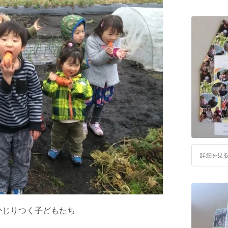
宮崎事務
〒889-1
福島事務
〒960-8
ホームペ
http://eart
フェイス
https://ww
Tel : 0985
詳細を見
かじりつく子どもたち