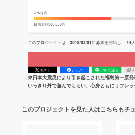
23
%達成
目標金額
500,000
円
このプロジェクトは、
2018/02/01
に募集を開始し、
14
ポスト
シェア
LINEで送る
U
東日本大震災により引き起こされた福島第一原発
いっきり外で遊んでもらい、心身ともにリフレッ
このプロジェクトを見た人はこちらもチ