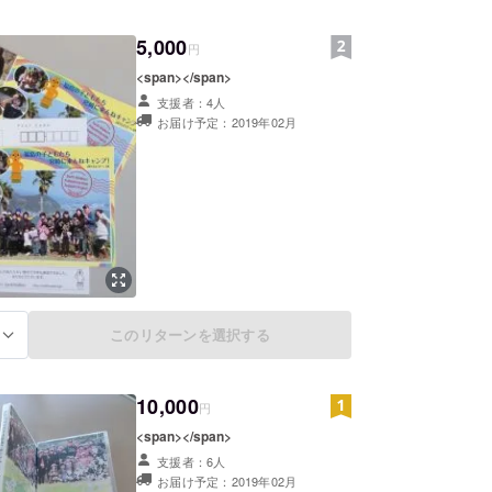
所
5,000
円
602 宮崎市清武町今泉丙2178
所
<span></span>
253 福島市泉三斗蒔6-18三瓶AP202
支援者：4人
お届け予定：2019年02月
ージ
hwalkers.jp/
ブック
w.facebook.com/EarthWalkers.jp
-85-6555
このリターンを選択する
る
10,000
円
<span></span>
支援者：6人
お届け予定：2019年02月