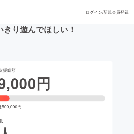
ログイン
/
新規会員登録
いきり遊んでほしい！
うすぐ公開されます
支援総額
プロダクト
9,000
円
ファッション
スポーツ
00,000円
数
ア
ソーシャルグッド
人