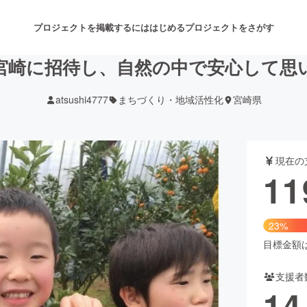
プロジェクトを掲載するには
はじめる
プロジェクトをさがす
宮崎に招待し、自然の中で安心して思
atsushi4777
まちづくり・地域活性化
宮崎県
注目のリターン
注目の新着プロジェクト
募集終了が近いプロジェクト
も
現在の
音楽
舞台・パフォーマンス
11
ゲーム・サービス開発
フード・飲食店
23%
書籍・雑誌出版
アニメ・漫画
目標金額は5
支援者
チャレンジ
ビューティー・ヘルスケ
14