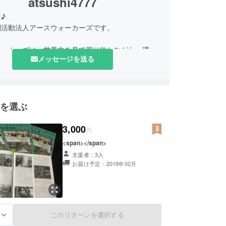
atsushi4777
♪
利活動法人アースウォーカーズです。
ォーカーズは、世界中を見て周り旅しながら、環境
メッセージを送る
争と平和について、また文化やスポーツにも触れな
くの先進的なところを学び広げて行こうという仲間
で、2005年から活動してきました。
を選ぶ
の東日本大震災の、被災地支援をして行きたいという
民のエネルギーを、現地へ結びつけて行きたいと思
2年4月に特定非営利活動法人になりました。
3,000
円
<span></span>
特に福島の支援を行っています。
支援者：3人
中でも放射能の影響で復興が遅れているという現状
お届け予定：2019年02月
すが、特に子どもや女性への影響は深刻です。
できる支援を末永く続けて行く為にも、多くの仲間
必要です。
このリターンを選択する
る
願いしますm(_ _)m