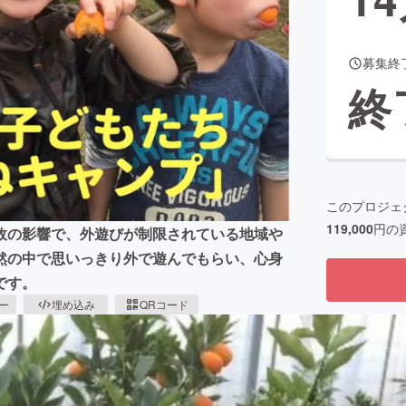
募集終
CAMPFIRE for Social Good
CAMPFIRE Creation
終
CAMPFIREふるさと納税
machi-ya
コミュニティ
このプロジェ
119,000
円の
故の影響で、外遊びが制限されている地域や
然の中で思いっきり外で遊んでもらい、心身
です。
ピー
埋め込み
QRコード