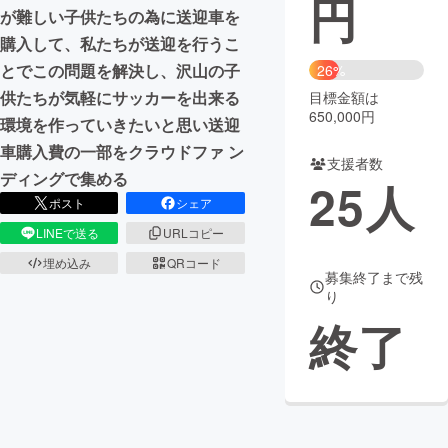
円
が難しい子供たちの為に送迎車を
まちづくり・地域活性化
購入して、私たちが送迎を行うこ
とでこの問題を解決し、沢山の子
26%
供たちが気軽にサッカーを出来る
目標金額は
CAMPFIRE for Social Good
CAMPFIRE Creation
650,000円
環境を作っていきたいと思い送迎
CAMPFIREふるさと納税
machi-ya
コミュニティ
車購入費の一部をクラウドファ ン
支援者数
ディングで集める
25
人
ポスト
シェア
LINEで送る
URLコピー
埋め込み
QRコード
募集終了まで残
り
終了