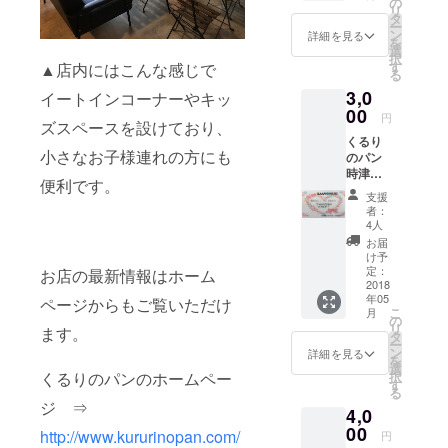
日まで
の
リ
です。
です。
タ
ー
長崎県
（※他の
ン
詳細を見る
を
産の小
クーポ
選
択
麦を使
ンとの
す
▲店内にはこんな感じで
る
用し、
併用は
3,0
国産の
イートインコーナーやキッ
できま
レモン
00
せ
円
ズスペースを設けており、
を皮か
ん。）
くるり
ら果汁
破損、
小さなお子様連れの方にも
のパン
までを
紛失し
時津
ふんだ
た場合
便利です。
店、愛
んに使
の再発
支援
宕店ど
用し、
行は致
者：
ちらで
程よい
しませ
4人
もご利
酸味と
んので
お届
用いた
しっと
ご了承
け予
だける
りとし
定：
願いま
お店の最新情報はホーム
FAAVO
2018
た生地
す。 一
年05
限定の
ページからもご覧いただけ
で一度
部割引
こ
月
お得な
食べた
の
対象外
リ
ます。
カード
ら病み
タ
の商品
ー
です。
つきに
ン
もござ
詳細を見る
を
お会計
なる味
選
います
択
くるりのパンのホームペー
時にこ
です。
す
ので、
る
のカー
より美
詳しく
ジ ⇒
4,0
ドをレ
味しく
は店内
ジにご
00
頂く為
レジス
http://www.kururinopan.com/
円
提示頂
に、冷