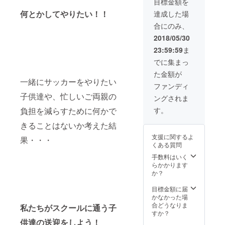
目標金額を
毎回お
なる味
買い上
です。
何とかしてやりたい！！
達成した場
げ商品
より美
合にのみ、
を30%
味しく
割引き
頂く為
2018/05/30
致しま
に、冷
23:59:59
ま
す。 有
蔵庫で
効期限
冷やし
でに集まっ
は2019
てお召
た金額が
年7月末
し上が
一緒にサッカーをやりたい
日まで
り頂く
ファンディ
です。
ことを
子供達や、忙しいご両親の
ングされま
（※他の
お勧め
クーポ
致しま
す。
負担を減らすために何かで
ンとの
す。 ※
併用は
賞味期
きることはないか考えた結
できま
限10
支援に関するよ
果・・・
せ
日
くある質問
ん。）
破損、
手数料はいく
紛失し
らかかります
た場合
か？
の再発
行は致
目標金額に届
しませ
かなかった場
んので
合どうなりま
私たちがスクールに通う子
ご了承
すか？
願いま
供達の送迎をしよう！