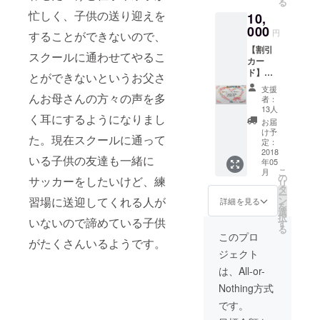
る
詰め合
併用は
忙しく、子供の送り迎えを
10,
わせギ
できま
フトで
000
せ
円
することができないので、
す。 レ
ん。）
【割引
モン
破損、
スクールに通わせてやるこ
カー
ケーキ
紛失し
ド】く
は長崎
た場合
とができないというお父さ
るりの
県産の
の再発
支援
パン時
小麦を
んお母さんの方々の声を多
行は致
者：
津店、
使用
しませ
13人
く耳にするようになりまし
愛宕店
し、国
んので
お届
どちら
産のレ
ご了承
け予
た。現在スクールに通って
でもご
モンを
定：
願いま
利用い
2018
皮から
す。 一
いる子供の友達も一緒に
年05
ただけ
果汁ま
部割引
こ
月
る
でをふ
の
対象外
サッカーをしたいけど、練
リ
FAAVO
んだん
タ
の商品
ー
限定の
に使用
ン
習場に送迎してくれる人が
もござ
詳細を見る
を
お得な
し、程
選
います
択
カード
いないので諦めている子供
よい酸
す
ので、
る
です。
味と
詳しく
このプロ
がたくさんいるようです。
お会計
しっと
は店内
ジェクト
時にこ
りとし
レジス
のカー
た生地
タッフ
は、All-or-
ドをレ
で一度
までお
Nothing方式
ジにご
食べた
尋ね下
提示頂
ら病み
さい。
です。
くと、
つきに