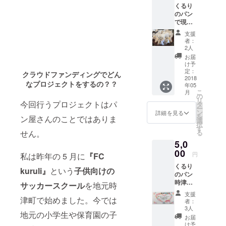
タッフ
くるり
くと、
蔵庫で
までお
のパン
毎回お
冷やし
尋ね下
で現
買い上
てお召
さい。
在、爆
げ商品
し上が
支援
発的な
を10%
り頂く
者：
人気の
割引き
ことを
2人
レモン
致しま
お勧め
お届
ケーキ
す。 有
致しま
け予
の12個
効期限
定：
す。 ※
クラウドファンディングでどん
入り詰
2018
は2019
賞味期
なプロジェクトをするの？？
年05
め合わ
年7月末
限10
こ
月
せギフ
日まで
の
日
リ
トで
今回行うプロジェクトはパ
です。
タ
ー
す。 長
（※他の
ン
詳細を見る
を
ン屋さんのことではありま
崎県産
クーポ
選
択
の小麦
ンとの
す
る
せん。
を使用
併用は
5,0
し、国
できま
産のレ
00
せ
円
私は昨年の 5 月に
『FC
モンを
ん。）
くるり
皮から
破損、
kuruli』
という
子供向けの
のパン
果汁ま
紛失し
時津
でをふ
た場合
サッカースクール
を地元時
店、愛
んだん
の再発
支援
宕店ど
津町で始めました。今では
に使用
行は致
者：
ちらで
し、程
しませ
3人
地元の小学生や保育園の子
もご利
よい酸
んので
お届
用いた
味と
ご了承
け予