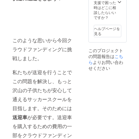
す。 一
支援で困った
部割引
時はどこに相
対象外
談したらいい
の商品
ですか？
もござ
います
ヘルプページを
ので、
見る
詳しく
このような思いから今回ク
は店内
レジス
ラウドファンディングに挑
このプロジェクト
タッフ
の問題報告は
こち
までお
戦しました。
尋ね下
ら
よりお問い合わ
さい。
せください
【豪華
私たちが送迎を行うことで
ギフト
この問題を解決し、もっと
ボック
ス】レ
沢山の子供たちが安心して
モン
ケーキ6
通えるサッカースクールを
個、
クッ
目指します。そのためには
キー詰
め合わ
送迎車
が必要です。送迎車
せ、パ
を購入するための費用の一
ウンド
ケー
部をクラウドファンディン
キ、ラ