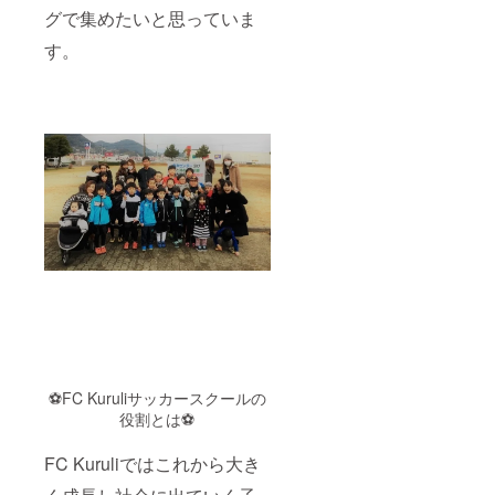
スク各
グで集めたいと思っていま
種、そ
してカ
す。
リオモ
ンズ珈
琲さん
の珈琲
が入っ
た豪華
詰め合
わせギ
フト
ボック
スで
す。
⚽FC Kuruliサッカースクールの
役割とは⚽
FC Kuruliではこれから大き