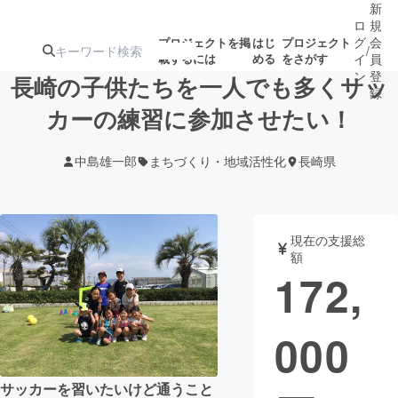
新
ロ
規
グ
会
プロジェクトを掲
はじ
プロジェクト
/
載するには
める
をさがす
イ
員
ン
登
長崎の子供たちを一人でも多くサッ
録
カーの練習に参加させたい！
人気のプロ
注目のリ
注目の新着プロ
募集終了が近いプ
もうすぐ公開
中島雄一郎
まちづくり・地域活性化
長崎県
ジェクト
ターン
ジェクト
ロジェクト
されます
アート・写真
音楽
現在の支援総
額
172,
テクノロジー・ガジェット
ゲーム・サ
000
映像・映画
書籍・雑誌
ビジネス・起業
チャレンジ
サッカーを習いたいけど通うこと