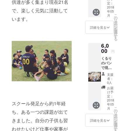
供達が多く集まり現在21名
だける
しっと
定：
願いま
FAAVO
2018
りとし
す。 一
で、楽しく元気に活動して
年05
限定の
た生地
部割引
こ
月
お得な
で一度
の
対象外
います。
リ
カード
食べた
タ
の商品
ー
です。
ら病み
ン
もござ
詳細を見る
を
お会計
つきに
選
います
択
時にこ
なる味
す
ので、
る
のカー
です。
詳しく
6,0
ドをレ
より美
は店内
ジにご
00
味しく
レジス
円
提示頂
頂く為
タッフ
くるり
くと、
に、冷
までお
のパン
毎回お
蔵庫で
尋ね下
で現
買い上
冷やし
さい。
在、爆
げ商品
てお召
支援
発的な
を20%
し上が
者：
人気の
割引き
り頂く
0人
レモン
致しま
ことを
お届
ケーキ
す。 有
お勧め
け予
の６個
効期限
定：
致しま
入り&長
2018
は2019
す。 ※
スクール発足から約1年経
年05
崎で超
年7月末
賞味期
こ
月
人気店
日まで
の
限10
ち、ある一つの課題が出て
リ
のカリ
です。
タ
日
ー
オモン
（※他の
きました。自分の子供も習
ン
詳細を見る
を
ズ珈琲
クーポ
選
択
わせたいけど仕事や家事が
さんの
ンとの
す