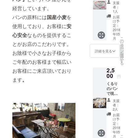
店、愛
支援
宕店ど
者：
経営しています。
ちらで
1人
もご利
パンの原料には
国産小麦
を
お届
用いた
け予
だける
使用しており、お客様に
安
定：
FAAVO
2018
心安全
なものを提供するこ
年05
限定の
こ
月
お得な
の
とがお店のこだわりです。
リ
カード
タ
ー
です。
ン
詳細を見る
お陰様で小さなお子様から
を
お会計
選
択
時にこ
す
ご年配のお客様まで幅広い
る
のカー
2,5
ドをレ
お客様にご来店頂いており
ジにご
00
円
ます
。
提示頂
くるり
くと、
のパン
毎回お
で現
買い上
在、爆
げ商品
支援
発的な
を5%割
者：
人気の
引き致
2人
レモン
しま
お届
ケーキ
す。 有
け予
の6個入
効期限
定：
り詰め
2018
は2019
年05
合わせ
年7月末
こ
月
ギフト