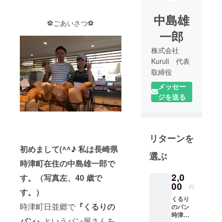
中島雄
⚽ごあいさつ⚽
一郎
株式会社
Kuruli 代表
取締役
メッセー
昭和52年
ジを送る
長崎県時津
町生まれ
る。
リターンを
H19年 くる
初めまして(^^♪ 私は長崎県
選ぶ
りのパン
時津町在住の中島雄一郎で
開業
2,0
す。（写真左、40 歳で
00
円
す。）
H29年
くるり
FC Kuruli
時津町日並郷で
『くるりの
のパン
時津
パン』
というパン屋さんを