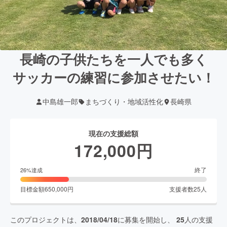
長崎の子供たちを一人でも多く
サッカーの練習に参加させたい！
中島雄一郎
まちづくり・地域活性化
長崎県
現在の支援総額
172,000
円
終了
26
%達成
目標金額
650,000
円
支援者数
25
人
このプロジェクトは、
2018/04/18
に募集を開始し、
25
人の支援