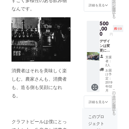
すごく多様性のある飲み物
タ
ー
サイ
の10日
りま
ン
詳細を見る
を
なんです。
ズ、ま
間で行
す。
選
択
たはプ
いま
シャツ
す
る
レオー
す。そ
は（サ
500
プンツ
の間で
イズS・
アーの
希望の
M・L）
,00
残り3
希望日
日時を
（色ブ
0
円
を必ず
お知ら
ラッ
ご入力
せくだ
ク・ホ
デザイ
いただ
さい。
ワイ
ンは変
きます
※支援時
ト）か
更にな
ようお
に備考
らお選
る場合
支援
願いい
欄
びくだ
がござ
者：
たしま
フォー
さい。
いま
2人
す。
ムがご
プレ
す。お
消費者はそれを美味しく楽
お届
ざいま
オープ
披露目
け予
すの
ンツ
会は2月
しむ。農家さんも、消費者
定：
で、T
アーは
下旬の
2019
年02
も、造る側も笑顔になれ
シャツ
12月1日
日曜日
こ
月
のご希
から12
を予定
の
リ
る。
望色と
月10日
してお
タ
ー
サイ
の10日
りま
ン
詳細を見る
を
ズ、ま
間で行
す。
選
択
たはプ
いま
シャツ
す
る
レオー
す。そ
は（サ
このプロ
プンツ
の間で
イズS・
クラフトビールは僕にとっ
ジェクト
アーの
希望の
M・L）
希望日
日時を
（色ブ