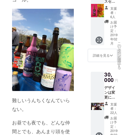
スセレ
※支援時
クト】
に備考
支援
年4回に
欄
者：
分けて
フォー
6人
合計12
ムがご
お届
本のセ
ざいま
け予
レクト
すの
定：
した
2019
で、そ
年02
ビール
ちらに
こ
月
お届け
ご希望
の
リ
をいた
の色と
タ
ー
しま
サイズ
ン
詳細を見る
を
す。
を必ず
選
択
ビール
ご入力
す
る
の容量
いただ
30,
は
きます
330ml
000
ようお
円
です。
願いい
デザイ
たしま
ンは変
す
更にな
難しいうんちくなんていら
る場合
支援
がござ
ない。
者：
いま
22人
す。お
お届
披露目
お昼でも夜でも、どんな仲
け予
会は2月
定：
間とでも、あんまり頭を使
下旬の
2019
年02