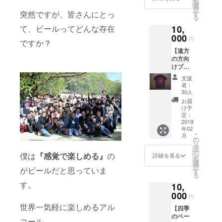
を
選
択
突然ですが、皆さんにとっ
す
る
10,
て、ビールってどんな存在
000
円
ですか？
【遠方
の方向
けプラ
ン】デ
支援
ザイン
者：
は変更
30人
になる
お届
場合が
け予
ござい
定：
ます。
2019
年02
シャツ
こ
月
は（サ
の
リ
イズS・
タ
ー
M・L）
僕は
『感覚で楽しめる』
の
ン
詳細を見る
を
（色ブ
選
択
がビールだと思っていま
ラッ
す
る
ク・ホ
す。
10,
ワイ
ト）か
000
円
らお選
世界一気軽に楽しめるアル
【四季
びくだ
のベー
さい。
コール。