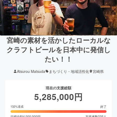
宮崎の素材を活かしたローカルな
クラフトビールを日本中に発信し
たい！！
Atsurou Matsuda
まちづくり・地域活性化
宮崎県
現在の支援総額
5,285,000
円
終了
132
%達成
目標金額
4,000,000
円
支援者数
235
人