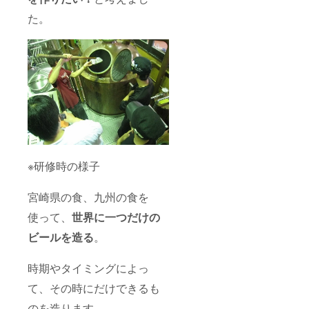
作成
・（ブ
た。
し、ボ
ルワー
トリン
と共に
グ後100
モルト
本プレ
や、
ゼン
ホッ
ト！ス
プ、フ
ペース
ルーツ
の関係
等を選
で、出
定し、
資者様
実際に
と別に1
ビール
名様ま
の仕込
で立会
みを体
可
験でき
※研修時の様子
能。）
ます。
・ビー
完成し
宮崎県の食、九州の食を
ル注ぎ
たビー
に行き
ルの命
使って、
世界に一つだけの
ますに
名権。
関し
ラベル
ビールを造る
。
て・・
作成
・日時
し、ボ
応相談
トリン
時期やタイミングによっ
にて、
グ後200
宮崎市
本プレ
て、その時にだけできるも
内出張
ゼン
のを造ります。
ビール
ト！ス