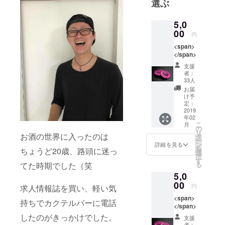
選ぶ
マッドでサ
イエンスで
5,0
ダンクな
00
円
ビールを紹
<span>
介します。
</span>
支援
者：
33人
お届
け予
定：
2019
年02
こ
月
の
リ
お酒の世界に入ったのは
タ
ー
ン
詳細を見る
を
ちょうど20歳、路頭に迷っ
選
択
す
る
てた時期でした（笑
5,0
00
円
求人情報誌を買い、軽い気
<span>
持ちでカクテルバーに電話
</span>
したのがきっかけでした。
支援
者：