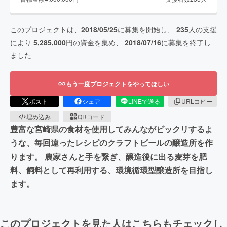
このプロジェクトは、
2018/05/25
に募集を開始し、
235
人の支援
により
5,285,000
円の資金を集め、
2018/07/16
に募集を終了し
ました
もう一度プロジェクトをやってほしい
ポスト
シェア
LINEで送る
URLコピー
埋め込み
QRコード
豊富な宮崎県の食材を使用してみんながビックリするよ
うな、毎回違ったレシピのクラフトビールの醸造所を作
ります。 農家さんと手を繋ぎ、醸造後に出る麦芽を肥
料、飼料として再利用する、環境循環型醸造所を目指し
ます。
このプロジェクトを見た人はこちらもチェックし