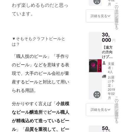
日曜日
こ
月
わず楽しめるものだと思っ
を予定
の
リ
してお
タ
ています。
ー
りま
ン
詳細を見る
を
す。
選
択
シャツ
す
る
は（サ
30,
イズS・
▼
そもそもクラフトビールと
M・L）
000
円
（色ブ
は？
【遠方
ラッ
の方向
ク・ホ
「職人技のビール」「手作り
けプラ
ワイ
ン】デ
ト）か
支援
のビール」などを意味する表
ザイン
らお選
者：
は変更
びくだ
4人
現で、大手のビール会社が量
になる
さい。.
お届
場合が
※支援時
け予
産するビールと対比して用い
ござい
に備考
定：
ます。
2019
欄
られる用語。
年02
シャツ
フォー
こ
月
は（サ
ムがご
の
リ
イズS・
分かりやすく言えば
「
小規模
ざいま
タ
ー
M・L）
すの
ン
詳細を見る
を
なビール醸造所
で
ビール職人
（色ブ
で、そ
選
択
ラッ
ちらに
す
が精魂込めて造っているビー
る
ク・ホ
ご希望
50,
ワイ
の色と
ル
」「
品質を重視して、ビー
ト）か