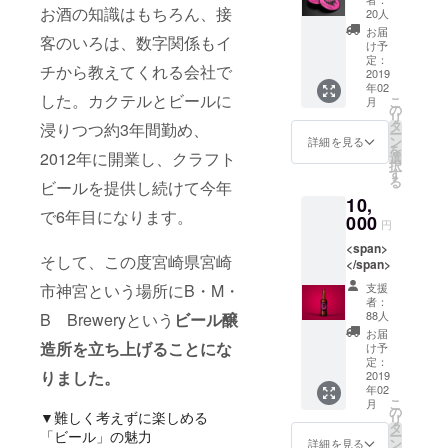
お酒の知識はもちろん、接
20人
お届
客のいろは、数字関係もイ
け予
定：
チから教えてくれる会社で
2019
年02
した。カクテルとビールに
こ
月
の
リ
タ
浸りつつ約3年間勤め、
ー
ン
詳細を見る
を
2012年に開業し、クラフト
選
択
す
る
ビールを提供し続けて今年
10,
で6年目になります。
000
円
<span>
そして、この度宮崎県宮崎
</span>
支援
市神宮という場所にB・M・
者：
88人
B Breweryという
ビール醸
お届
造所を立ち上げることにな
け予
定：
りました。
2019
年02
こ
月
の
▼難しく考えずに楽しめる
リ
タ
ー
「ビール」の魅力
ン
詳細を見る