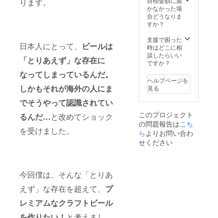
目標金額に届
ります。
験でき
す。 ・
ムがご
かなかった場
ます。
あなた
ざいま
合どうなりま
完成し
のビー
すの
すか？
たビー
ル造り
で、T
ルの命
ます！
シャツ
支援で困った
日本人にとって、
ビールは
名権。
に関し
のご希
時はどこに相
ラベル
て・・
望色と
談したらいい
「とりあえず」な存在に
作成
・（ブ
サイ
ですか？
し、ボ
ルワー
ズ、ま
なってしまっているんだ。
トリン
と共に
たはプ
ヘルプページを
グ後50
モルト
レオー
しかもそれが海外の人にま
見る
本プレ
や、
プンツ
ゼン
ホッ
アーの
でそうやって認識されてい
ト！ス
プ、フ
希望日
このプロジェクト
るんだ…
と改めてショック
ペース
ルーツ
を必ず
の問題報告は
こち
の関係
等を選
ご入力
を受けました。
で、出
定し、
いただ
ら
よりお問い合わ
資者様
実際に
きます
せください
と別に1
ビール
ようお
名様ま
の仕込
願いい
で立会
みを体
たしま
可
験でき
す。 ・
今回僕は、そんな「とりあ
能。）
ます。
あなた
完成し
のビー
えず」な存在を超えて、
プ
たビー
ル造り
ルの命
ます！
レミアムなクラフトビール
名権。
に関し
を作りたい！
と考えまし
ラベル
て・・