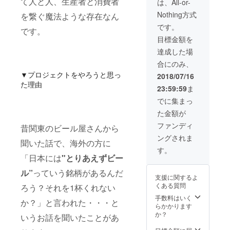
て人と人、生産者と消費者
は、All-or-
を必ず
お知ら
ラッ
Nothing方式
を繋ぐ魔法ような存在なん
ご入力
せくだ
ク・ホ
いただ
さい。
ワイ
です。
です。
きます
※支援時
ト）か
目標金額を
ようお
に備考
らお選
願いい
欄
びくだ
達成した場
たしま
フォー
さい。
合にのみ、
す。 ・
ムがご
プレ
あなた
ざいま
オープ
▼プロジェクトをやろうと思っ
2018/07/16
のビー
すの
ンツ
た理由
23:59:59
ま
ル造り
で、T
アーは
ます！
シャツ
12月1日
でに集まっ
に関し
のご希
から12
た金額が
て・・
望色と
月10日
・（ブ
サイ
の10日
ファンディ
昔関東のビール屋さんから
ルワー
ズ、ま
間で行
ングされま
と共に
たはプ
いま
聞いた話で、海外の方に
モルト
レオー
す。そ
す。
や、
プンツ
の間で
「日本には
"とりあえずビー
ホッ
アーの
希望の
プ、フ
希望日
日時を
ル”
っていう銘柄があるんだ
支援に関するよ
ルーツ
を必ず
お知ら
くある質問
ろう？それを1杯くれない
等を選
ご入力
せくだ
定し、
いただ
さい。
手数料はいく
か？」と言われた・・・と
実際に
きます
※支援時
らかかります
ビール
ようお
に備考
か？
いうお話を聞いたことがあ
の仕込
願いい
欄
みを体
たしま
フォー