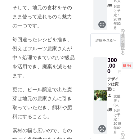
10人
プレ
す。お
お届
そして、地元の食材をその
オープ
披露目
け予
ンツ
会は2月
定：
まま使って造れるのも魅力
アーは
下旬の
2019
年02
12月1日
日曜日
の一つです。
こ
月
から12
を予定
の
リ
月10日
してお
タ
ー
毎回違ったレシピを描き、
の10日
りま
ン
詳細を見る
を
間で行
す。
選
択
例えばフルーツ農家さんが
いま
シャツ
す
る
す。そ
は（サ
中々処理できていない2級品
300
の間で
イズS・
希望の
M・L）
,00
を活用でき、廃棄を減らせ
残り6
日時を
（色ブ
0
円
お知ら
ラッ
ます。
せくだ
ク・ホ
デザイ
さい。
ワイ
ンは変
更に、ビール醸造で出た麦
※支援時
ト）か
更にな
に備考
らお選
る場合
支援
芽は地元の農家さんに引き
欄
びくだ
がござ
者：
フォー
さい。
いま
0人
取っていただき、飼料や肥
ムがご
プレ
す。お
お届
ざいま
オープ
披露目
け予
料にすることも。
すの
ンツ
会は2月
定：
で、T
アーは
下旬の
2019
年02
シャツ
12月1日
日曜日
素材の幅も広いので、もの
こ
月
のご希
から12
を予定
の
リ
望色と
月10日
してお