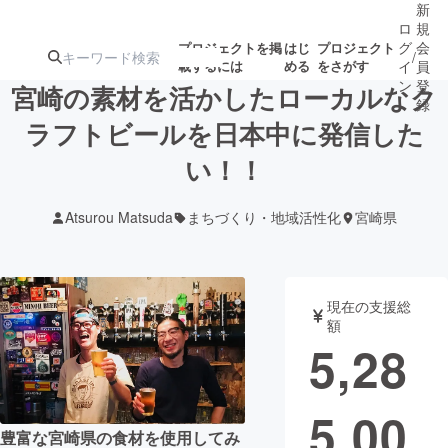
新
ロ
規
グ
会
プロジェクトを掲
はじ
プロジェクト
/
載するには
める
をさがす
イ
員
ン
登
宮崎の素材を活かしたローカルなク
録
ラフトビールを日本中に発信した
い！！
人気のプロ
注目のリ
注目の新着プロ
募集終了が近いプ
もうすぐ公開
ジェクト
ターン
ジェクト
ロジェクト
されます
Atsurou Matsuda
まちづくり・地域活性化
宮崎県
アート・写真
音楽
現在の支援総
テクノロジー・ガジェット
ゲーム・サ
額
5,28
映像・映画
書籍・雑誌
5,00
ビジネス・起業
チャレンジ
豊富な宮崎県の食材を使用してみ