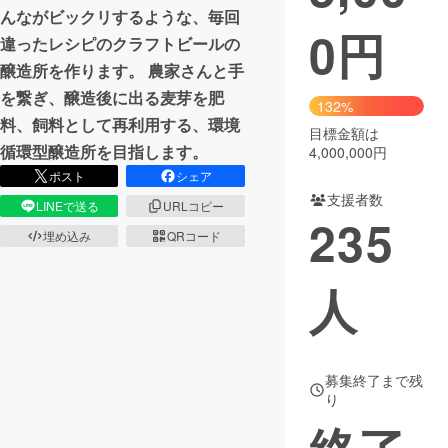
んながビックリするような、毎回
0
円
まちづくり・地域活性化
違ったレシピのクラフトビールの
醸造所を作ります。 農家さんと手
を繋ぎ、醸造後に出る麦芽を肥
CAMPFIRE for Social Good
CAMPFIRE Creation
132%
料、飼料として再利用する、環境
CAMPFIREふるさと納税
machi-ya
コミュニティ
目標金額は
循環型醸造所を目指します。
4,000,000円
ポスト
シェア
支援者数
LINEで送る
URLコピー
235
埋め込み
QRコード
人
募集終了まで残
り