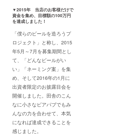
サー
バーを
▼2015年 当店のお客様だけで
持って
資金を集め、目標額の100万円
いきま
を達成しました！
す。 ・
B・M・
「僕らのビールを造ろうプ
B
Brewer
ロジェクト」と称し、2015
y製造の
ビール
年5月～7月を募集期間とし
最初の
一杯一
て、「どんなビールがい
生無料
に関し
い」「ネーミング案」を集
て・・
め、そして2016年の1月に
・当店
が存在
出資者限定のお披露目会を
する限
り。ご
開催しました。田舎のこん
本人様
に限り
なに小さなビアパブでもみ
ます。
譲渡は
んなの力を合わせて、本気
できま
になれば達成できることを
せん。
感じました。