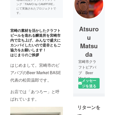
ング「FAAVO by CAMPFIRE」
にて実施されたプロジェクトで
す。
Atsuro
宮崎の素材を活かしたクラフト
ビールを造れる醸造所を宮崎市
u
内で立ち上げ、みんなで盛大に
Matsu
カンパイしたいので是非ともご
協力をお願いします！
da
はじまりのご挨拶
宮崎市クラ
はじめまして。宮崎市のビ
フトビアパ
アパブのBeer Market BASE
ブ Beer
Market
代表の松田温郎です。
メッセー
BASE
ジを送る
宮崎市マイ
お店では「あつろー」と呼
クロブルワ
ばれています。
リー B・
リターンを
M・B
BREWERY