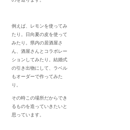
サービ
ペース
ング
の関係
サービ
で、出
スで
資者様
す。15L
と別に1
例えば、レモンを使ってみ
のビー
名様ま
ルと
で立会
たり。日向夏の皮を使って
サー
可
バーを
能。）
みたり。県内の居酒屋さ
持って
・ビー
ん、酒屋さんとコラボレー
いきま
ル注ぎ
す。
に行き
ションしてみたり。結婚式
ますに
関し
の引き出物にして、ラベル
て・・
・日時
もオーダーで作ってみた
応相談
にて、
り。
宮崎市
内出張
ビール
その時この場所だからでき
サービ
るものを造っていきたいと
ング
サービ
思っています。
スで
す。15L
のビー
ルと