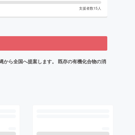
支援者数
15
人
縄から全国へ提案します。 既存の有機化合物の消