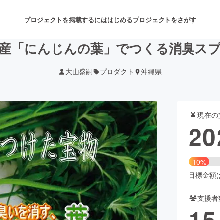
プロジェクトを掲載するには
はじめる
プロジェクトをさがす
産「にんじんの葉」でつくる消臭ス
大山盛嗣
プロダクト
沖縄県
注目のリターン
注目の新着プロジェクト
募集終了が近いプロジェクト
も
現在の
音楽
舞台・パフォーマンス
20
ゲーム・サービス開発
フード・飲食店
10%
書籍・雑誌出版
アニメ・漫画
目標金額は2
支援者
チャレンジ
ビューティー・ヘルスケ
15