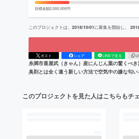
目標金額
2,000,000
円
このプロジェクトは、
2018/10/01
に募集を開始し、
201
ポスト
シェア
LINEで送る
U
糸満市喜屋武（きゃん）産にんじん葉の驚くべき
臭剤とは全く違う新しい方法で空気中の嫌な匂い
このプロジェクトを見た人はこちらもチ