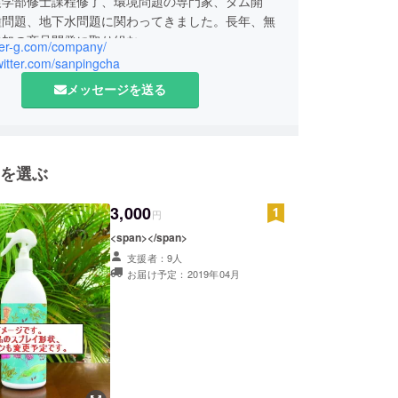
農学部修士課程修了、環境問題の専門家、ダム開
種問題、地下水問題に関わってきました。長年、無
添加の商品開発に取り組む。
ever-g.com/company/
twitter.com/sanpingcha
メッセージを送る
を選ぶ
3,000
円
<span></span>
支援者：9人
お届け予定：2019年04月