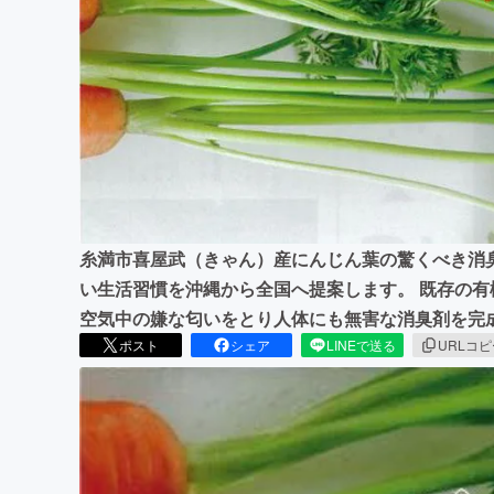
まちづくり・地域活性化
糸満市喜屋武（きゃん）産にんじん葉の驚くべき消
い生活習慣を沖縄から全国へ提案します。 既存の
空気中の嫌な匂いをとり人体にも無害な消臭剤を完
ポスト
シェア
LINEで送る
URLコ