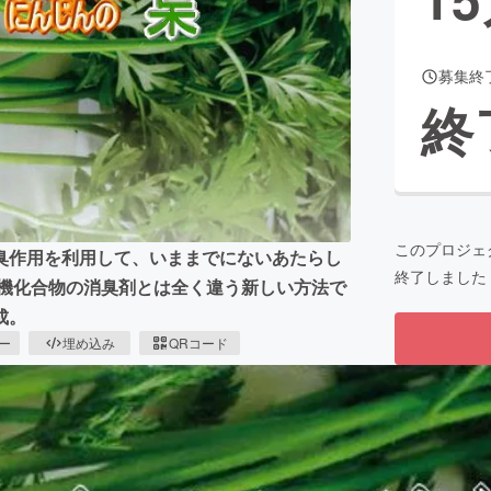
募集終
CAMPFIRE for Social Good
CAMPFIRE Creation
終
CAMPFIREふるさと納税
machi-ya
コミュニティ
このプロジェ
臭作用を利用して、いままでにないあたらし
終了しました
有機化合物の消臭剤とは全く違う新しい方法で
成。
ピー
埋め込み
QRコード