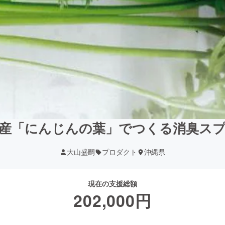
産「にんじんの葉」でつくる消臭ス
大山盛嗣
プロダクト
沖縄県
現在の支援総額
202,000
円