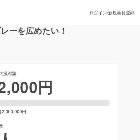
ログイン
/
新規会員登録
プレーを広めたい！
うすぐ公開されます
支援総額
プロダクト
2,000
円
ファッション
スポーツ
,000,000円
数
ア
ソーシャルグッド
人