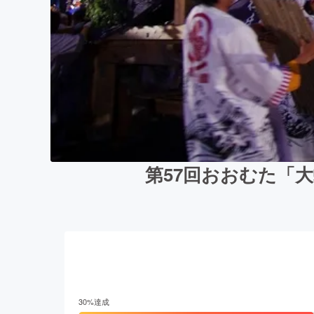
第57回おおむた「
30
%達成