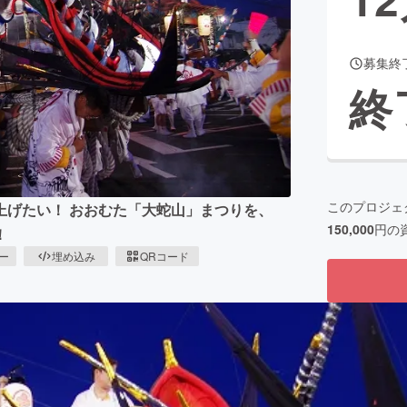
募集終
CAMPFIRE for Social Good
CAMPFIRE Creation
終
CAMPFIREふるさと納税
machi-ya
コミュニティ
このプロジェ
上げたい！ おおむた「大蛇山」まつりを、
150,000
円の
！
ピー
埋め込み
QRコード