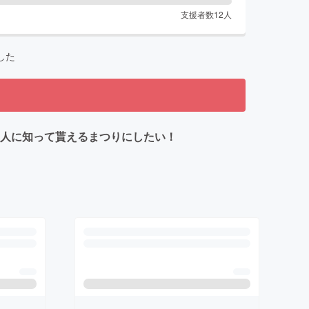
支援者数
12
人
した
の人に知って貰えるまつりにしたい！