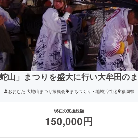
大蛇山」まつりを盛大に行い大牟田の
おおむた 大蛇山まつり振興会
まちづくり・地域活性化
福岡県
現在の支援総額
150,000
円