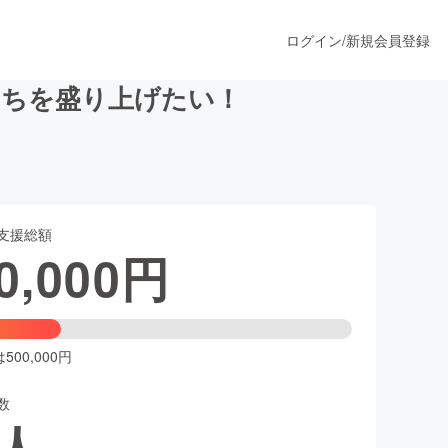
ログイン
/
新規会員登録
まちを盛り上げたい！
うすぐ公開されます
支援総額
プロダクト
0,000
円
ファッション
スポーツ
00,000円
数
ア
ソーシャルグッド
人