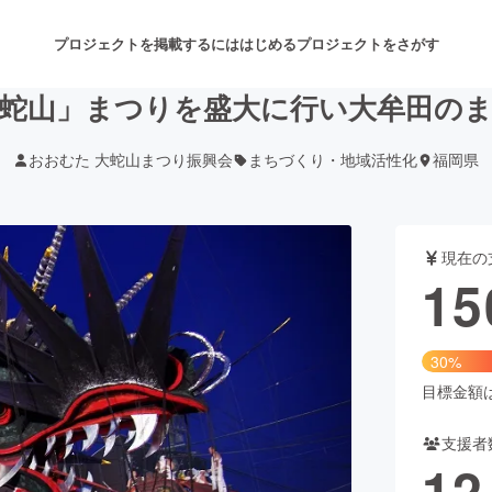
プロジェクトを掲載するには
はじめる
プロジェクトをさがす
大蛇山」まつりを盛大に行い大牟田の
おおむた 大蛇山まつり振興会
まちづくり・地域活性化
福岡県
注目のリターン
注目の新着プロジェクト
募集終了が近いプロジェクト
も
現在の
音楽
舞台・パフォーマンス
15
ゲーム・サービス開発
フード・飲食店
30%
書籍・雑誌出版
アニメ・漫画
目標金額は5
支援者
チャレンジ
ビューティー・ヘルスケ
12