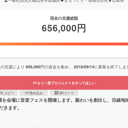
一般社団法人福山青年会議所
まちづくり・地域活性化
広島県
現在の支援総額
656,000
円
人の支援により
656,000
円の資金を集め、
2018/09/14
に募集を終了しま
もう一度プロジェクトをやってほしい
RLコピー
埋め込み
QRコード
公園を会場に音楽フェスを開催します。賑わいを創出し、沿線地
だきます。