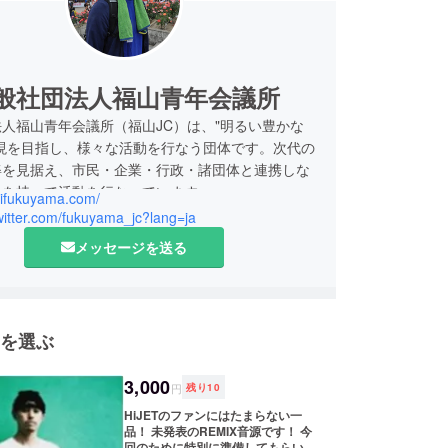
般社団法人福山青年会議所
人福山青年会議所（福山JC）は、"明るい豊かな
実現を目指し、様々な活動を行なう団体です。次代の
姿を見据え、市民・企業・行政・諸団体と連携しな
性を持って活動を行なっています。
jcifukuyama.com/
twitter.com/fukuyama_jc?lang=ja
メッセージを送る
を選ぶ
3,000
円
残り
10
HiJETのファンにはたまらない一
品！ 未発表のREMIX音源です！ 今
回のために特別に準備してもらいま