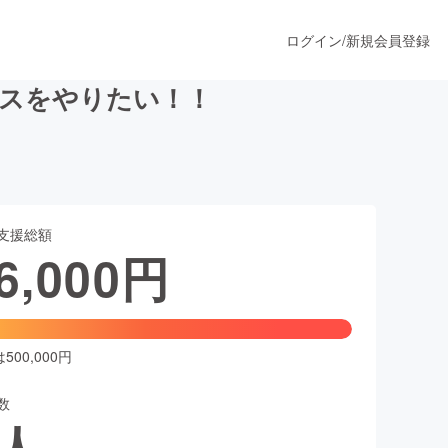
ログイン
/
新規会員登録
ェスをやりたい！！
うすぐ公開されます
支援総額
プロダクト
6,000
円
ファッション
スポーツ
00,000円
数
ア
ソーシャルグッド
人