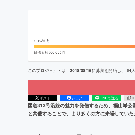
131
%達成
目標金額
500,000
円
このプロジェクトは、
2018/08/16
に募集を開始し、
54
ポスト
シェア
LINEで送る
U
国道313号沿線の魅力を発信するため、福山城
と共催することで、より多くの方に来場していた