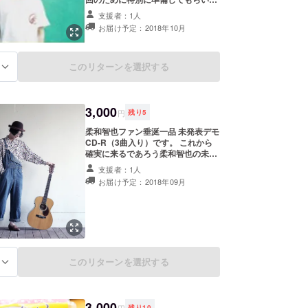
した。 このチャンスを見逃すな！！
支援者：1人
お届け予定：2018年10月
このリターンを選択する
る
3,000
円
残り
5
柔和智也ファン垂涎一品 未発表デモ
CD-R（3曲入り）です。 これから
確実に来るであろう柔和智也の未発
表デモです。 リリース音源では聴け
支援者：1人
ない、生の柔和智也を是非感じてく
お届け予定：2018年09月
ださい
このリターンを選択する
る
3,000
円
残り
10