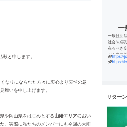
一
一般社団法
社会"の
在るべき
がら主体
上弘毅と申します。
https://
https://
亡くなりになられた方々に衷心より哀悼の意
見舞いを申し上げます。
リターン
県や岡山県をはじめとする
山陽エリアにおい
た。
実際に私たちのメンバーにも今回の大雨