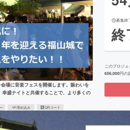
募集終
CAMPFIRE for Social Good
CAMPFIRE Creation
終
CAMPFIREふるさと納税
machi-ya
コミュニティ
このプロジェ
656,000
円の
を会場に音楽フェスを開催します。賑わいを
。幸盛ナイトと共催することで、より多くの
ピー
埋め込み
QRコード