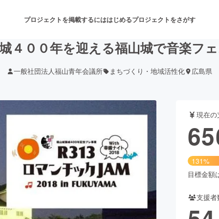
プロジェクトを掲載するには
はじめる
プロジェクトをさがす
城４００年を迎える福山城で音楽フ
一般社団法人福山青年会議所
まちづくり・地域活性化
広島県
注目のリターン
注目の新着プロジェクト
募集終了が近いプロジェクト
も
現在の
音楽
舞台・パフォーマンス
65
ゲーム・サービス開発
フード・飲食店
131%
書籍・雑誌出版
アニメ・漫画
目標金額は5
支援者
チャレンジ
ビューティー・ヘルスケ
54