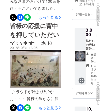
みなさまのおかげで100％を
お届け予定：
フェスタ」が開
の講演でもお話したいと思
こ
2018年09月
ています。
の
催されます。 当
超えることができました。
リ
います。 「思考は現実にな
タ
日はメインイベ
ー
ン
ントとして無料
ありがとうございます！！
詳細を見る
を
もっと見る
る！」 これからもどうぞよ
選
でプロレス観戦
択
あと2日最後まで頑張ります
す
が開催されます
皆様の応援に背中
ろしくお願いします。
る
が、リングの真
ので応援よろしくお願いし
3,0
ん前に特別席を
を押していただい
00
ご用意していま
円
ます。
す。 こちらの特
私たち
ています。ありが
別席で鑑賞でき
の活動
るプランです。
2018/10/31 16:05
報告を
とうございま
半年に
支援
一度
者：
す！！
（約１
36人
年分）
お届
お送り
け予
させて
定：
頂きま
2019
年11
す。一
こ
月
号は
の
リ
2019年
タ
ー
クラウドが始まり約2か
3月末送
ン
詳細を見る
を
付予
選
月・・・ 皆様の温かさに沢
択
定。 い
す
る
のちの
山触れうれし涙・・ 時には
もっと見る
10,
お話か