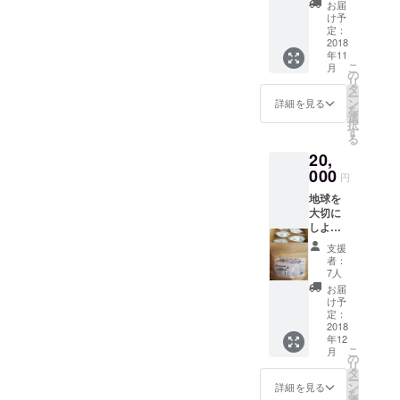
お届
は、ラ
け予
オスへ
定：
足を運
2018
年11
びこの
こ
月
プロ
の
リ
ジェク
タ
ー
トの事
ン
詳細を見る
を
務局も
選
択
務めて
す
る
いま
20,
す。 こ
ちらは
000
円
お店に
地球を
来られ
大切に
ない遠
しよ
方の方
う！を
向け
支援
モチー
に、い
者：
フにし
いとも
7人
た「サ
シュウ
お届
ラシ
マイ
け予
ア」と
SET（2
定：
「ルイ
2018
人前）
年12
ボス」
をお家
こ
月
を合わ
へお届
の
リ
せた
けしま
タ
ー
「地球
す。 私
ン
詳細を見る
を
茶」を1
たちの