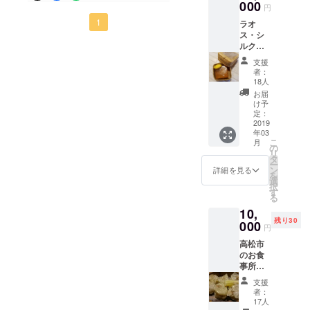
悔しくてお布団の中で涙を
ら誕生
000
円
した感
流した日もありましたが、
1
ラオ
動の曲
ス・シ
「～
がんばれ！がんばれ！とみ
ルク工
inochi~
場で製
」のCD
なさまの叱咤激励のおかげ
支援
作した
をお送
者：
シルク
でここまでくることができ
りしま
18人
石鹸1個
す。 作
お届
ました！ 2月に最高の笑顔
私たち
曲
け予
の活動
kikuko
定：
でラオスのこどもたちに会
報告を
2019
aizawa
年03
半年に
えるよう、 あと6日頑張り
こ
月
一度
の
リ
（約１
ますので応援よろしくお願
タ
ー
年分）
ン
詳細を見る
を
いします。
お送り
選
択
させて
す
る
頂きま
10,
す。一
残り30
号は
000
円
2019年
高松市
3月末送
のお食
付予
事所、
定。
花の宮
支援
いいと
者：
もの執
17人
行役