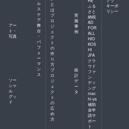
RE
ル
と
キーポ
ふる
ス
は
リシー
さと
ケ
プ
実
納税
ア
ロ
施
AD
アー
舞
ジ
事
FOR
ト・
台
ェ
例
ALL
写真
・
ク
HIO
パ
ト
KOS
フ
の
HI
ォ
作
JFA
ー
り
クラ
マ
方
ウド
ン
プ
統
ファ
ス
ロ
計
ン
ソー
ジ
デ
ディ
シャ
ェ
ー
ング
ル
ク
タ
mac
グッ
ト
hi-ya
ド
の
補助
広
金申
め
請サ
方
ポー
ト