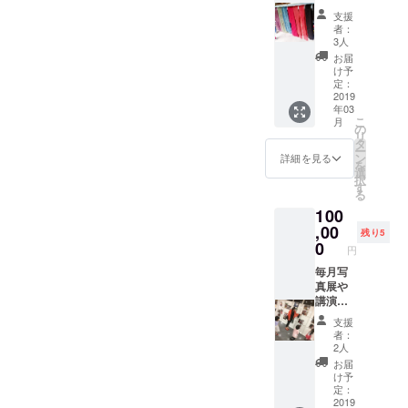
ででき
とお店
せて頂
支援
た草木
で声を
きま
者：
で染め
かけて
す。一
3人
たシル
頂けた
号は
お届
クのス
ら特別
2019年
け予
トール
な何か
定：
3月末送
を1枚お
2019
が出て
付予
年03
送りま
来てき
定。
こ
月
す。 天
ますよ
の
リ
然の為
～。
タ
ー
同じお
（要予
ン
詳細を見る
を
色は出
約） こ
選
択
ません
ちらは
す
る
のでお
いいと
100
色や長
もで使
さ形に
,00
用でき
残り5
関して
る特別
0
円
はこち
メ
らにお
毎月写
ニュー
任せに
真展や
お食事
なりま
講演な
券をお
す。ご
どイベ
届けし
支援
了承く
ントの
ます。
者：
ださい
際に着
私たち
2人
ませ。
用するT
の活動
お届
私たち
シャツ
報告を
け予
の活動
に企業
半年に
定：
報告を
様のお
2019
一度