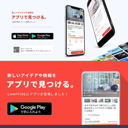
定。
のでお
色や長
さ形に
関して
はこち
らにお
任せに
なりま
す。ご
了承く
ださい
ませ。
高松市
のお食
事所、
花の宮
いいと
もの執
行役
は、ラ
オスへ
足を運
びこの
プロ
ジェク
トの事
務局も
務めて