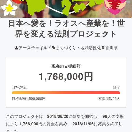
日本へ愛を！ラオスへ産業を！世
界を変える法則プロジェクト
アースチャイルド
まちづくり・地域活性化
香川県
現在の支援総額
1,768,000
円
終了
117
%達成
目標金額
1,500,000
円
支援者数
96
人
このプロジェクトは、
2018/08/20
に募集を開始し、
96
人の支援
により
1,768,000
円の資金を集め、
2018/11/06
に募集を終了し
ました