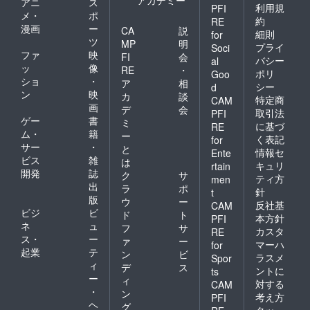
アニ
ス
私たち
利用規
PFI
メ・
ポ
の活動
約
RE
漫画
ー
報告を
CA
説
細則
for
半年に
ツ
MP
明
プライ
Soci
一度
ファ
映
FI
会
バシー
al
（約１
ッ
像
RE
・
ポリ
年分）
Goo
ショ
・
ア
相
お送り
シー
d
ン
映
させて
カ
談
特定商
CAM
頂きま
画
デ
会
取引法
PFI
す。一
ゲー
書
ミ
に基づ
RE
号は
ム・
籍
ー
く表記
for
2019年
サー
・
と
3月末送
情報セ
Ente
ビス
雑
は
付予
キュリ
rtain
開発
誌
定。
ク
サ
ティ方
men
出
ラ
ポ
針
t
版
ウ
ー
反社基
CAM
ビジ
ビ
ド
ト
本方針
PFI
ネ
ュ
フ
サ
カスタ
RE
ス・
ー
ァ
ー
マーハ
for
起業
テ
ン
ビ
ラスメ
Spor
ィ
デ
ス
ントに
ts
ー
ィ
対する
CAM
・
ン
考え方
PFI
ヘ
グ
クッ