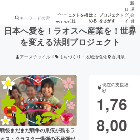
新
ロ
規
グ
会
プロジェクトを掲
はじ
プロジェクト
/
載するには
める
をさがす
イ
員
ン
登
日本へ愛を！ラオスへ産業を！世界
録
を変える法則プロジェクト
人気のプロ
注目のリ
注目の新着プロ
募集終了が近いプ
もうすぐ公開
アースチャイルド
まちづくり・地域活性化
香川県
ジェクト
ターン
ジェクト
ロジェクト
されます
アート・写真
音楽
現在の支援総
額
1,76
テクノロジー・ガジェット
ゲーム・サ
8,00
映像・映画
書籍・雑誌
戦後まだまだ戦争の爪痕が残るラ
ビジネス・起業
チャレンジ
オス・クラスター爆弾の不発弾が