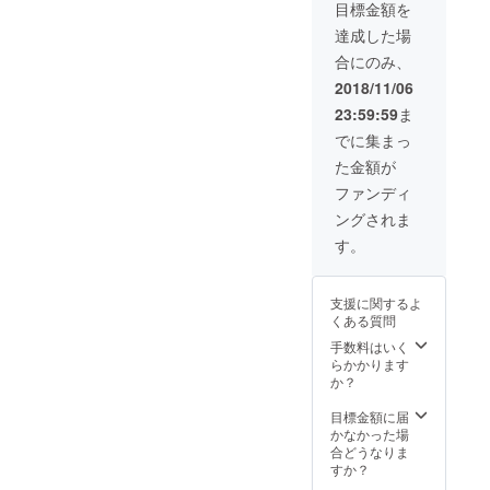
目標金額を
2019年
通費を
のちの
3月末送
実費別
お話」
達成した場
付予
途発生
の講演
合にのみ、
定。
いたし
と写真
ますの
展の開
2018/11/06
よろし
催時に
23:59:59
ま
くおね
スポン
がいし
サード
でに集まっ
ます。
の権利
た金額が
オーガ
になり
ニック
ます。
ファンディ
の土壌
実施時
ングされま
ででき
期は、
た草木
2019年
す。
で染め
3月以降
たシル
～2019
クのス
年12月
支援に関するよ
トール
ごろの
くある質問
を1枚と
期間で
シルク
打合せ
手数料はいく
の石鹸
の上お
らかかります
のSET
願いし
か？
をお送
ます。
りま
遠方の
目標金額に届
す。 天
講演に
かなかった場
然の為
関して
合どうなりま
同じお
は、交
すか？
色は出
通費を