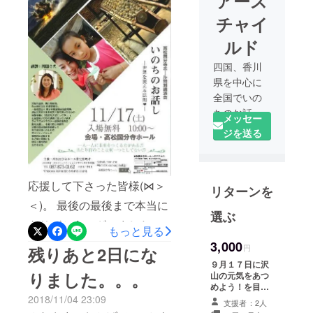
アース
チャイ
ルド
四国、香川
県を中心に
全国でいの
ちのお話、
メッセー
ラオスの写
ジを送る
真展を開催
していま
す、有志で
応援して下さった皆様(⋈＞
リターンを
活動してい
＜)。 最後の最後まで本当に
ますアース
選ぶ
チャイルド
ありがとうございました！
もっと見る
です。世界
いよいよこれから着工で
3,000
円
残りあと2日にな
の人々が繋
す！ クラウドファンディン
９月１７日に沢
がり、一人
りました。。。
山の元気をあつ
ひとりのい
グで学んだこと、気づいた
めよう！を目的
のちが輝く
にサンポート高
2018/11/04 23:09
こと・・ 11月17日のいのち
支援者：2人
松にて「元気
ことを祈っ