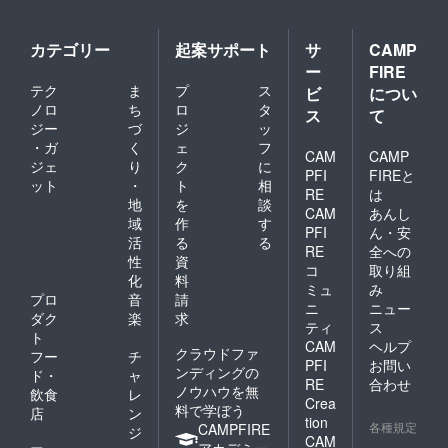
いま
す。
「ラオ
カテゴリー
起案サポート
サ
CAMP
スの支
ー
FIRE
援をし
テク
ま
プ
ス
ていま
ビ
につい
す！」
ノロ
ち
ロ
タ
ス
て
とお店
ジー
づ
ジ
ッ
で声を
・ガ
く
ェ
フ
かけて
CAM
CAMP
ジェ
り
ク
に
頂けた
PFI
FIREと
ット
・
ト
相
ら特別
RE
は
な何か
地
を
談
CAM
あんし
が出て
域
作
す
PFI
ん・安
来てき
活
る
る
ますよ
RE
全への
性
資
～。
コ
取り組
化
料
（こち
ミュ
み
らはい
プロ
音
請
ニ
ニュー
いとも
ダク
楽
求
ティ
ス
から
ト
CAM
ヘルプ
シュウ
クラウドファ
フー
チ
マイ
PFI
お問い
ンディングの
ド・
ャ
SETを
RE
合わせ
ノウハウを無
飲食
レ
お家へ
Crea
料で学ぼう
お届け
店
ン
tion
しま
各種規定
CAMPFIRE
ジ
CAM
す。 ）
アカデミー