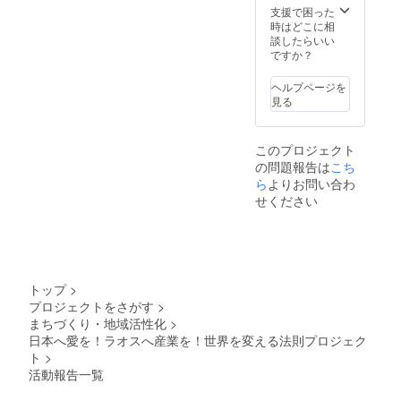
ません
実費別
支援で困った
のでお
途発生
時はどこに相
色や長
いたし
談したらいい
さ形に
ますの
ですか？
関して
よろし
はこち
くおね
ヘルプページを
らにお
がいし
見る
任せに
ます。
なりま
オーガ
す。ご
ニック
このプロジェクト
了承く
の土壌
の問題報告は
こち
ださい
ででき
ませ。
た草木
ら
よりお問い合わ
私たち
で染め
せください
の活動
たシル
報告を
クのス
半年に
トール
一度
を1枚と
（約１
シルク
年分）
の石鹸
トップ
>
お送り
のSET
プロジェクトをさがす
>
させて
をお送
まちづくり・地域活性化
>
頂きま
りま
す。一
す。 天
日本へ愛を！ラオスへ産業を！世界を変える法則プロジェク
号は
然の為
ト
>
2019年
同じお
活動報告一覧
3月末送
色は出
付予
ません