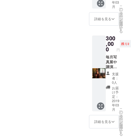
年03
半年に
名前や
（約１
こ
月
一度
ロゴを
年分）
の
リ
（約１
入れさ
お送り
タ
ー
年分）
せて頂
させて
ン
詳細を見る
を
お送り
きま
頂きま
選
択
させて
す。 岡
す。一
す
る
頂きま
田さえ
号は
300
す。一
の「い
2019年
号は
のちの
,00
3月末送
残り2
2019年
お話」
付予
0
円
3月末送
の講演
定。
付予
と写真
毎月写
定。
展の開
真展や
催時に
講演な
スポン
どイベ
支援
サード
ントの
者：
の権利
際に着
0人
になり
用するT
お届
ます。
シャツ
け予
実施時
に企業
定：
期は、
様のお
2019
年03
2019年
名前や
こ
月
3月以降
ロゴを
の
リ
～2019
入れさ
タ
ー
年12月
せて頂
ン
詳細を見る
を
ごろの
きま
選
択
期間で
す。 岡
す
る
打合せ
田さえ