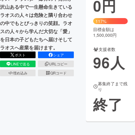
0
円
沢山ある中で一生懸命生きている
まちづくり・地域活性化
ラオスの人々は危険と隣り合わせ
117%
の中でもとびっきりの笑顔。ラオ
目標金額は
CAMPFIRE for Social Good
CAMPFIRE Creation
スの人々から学んだ大切な「愛」
1,500,000円
を日本の子どもたちへ届けそして
CAMPFIREふるさと納税
machi-ya
コミュニティ
ラオスへ産業を届けます。
支援者数
96
人
ポスト
シェア
LINEで送る
URLコピー
埋め込み
QRコード
募集終了まで残
り
終了