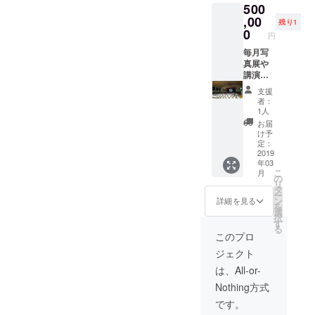
500
の上お
の「い
願いし
のちの
,00
残り1
ます。
お話」
0
円
遠方の
の講演
講演に
と写真
毎月写
関して
展の開
真展や
は、交
催時に
講演な
通費を
スポン
どイベ
支援
実費別
サード
ントの
者：
途発生
の権利
際に着
1人
いたし
になり
用するT
お届
ますの
ます。
シャツ
け予
よろし
実施時
に企業
定：
くおね
期は、
様のお
2019
年03
がいし
2019年
名前や
こ
月
ます。
3月以降
ロゴを
の
リ
私たち
～2019
入れさ
タ
ー
の活動
年12月
せて頂
ン
詳細を見る
を
報告を
ごろの
きま
選
択
半年に
期間で
す。 こ
す
る
一度
打合せ
ちらは
このプロ
（約１
の上お
一番大
ジェクト
年分）
願いし
きいロ
お送り
ます。
ゴにな
は、All-or-
させて
遠方の
りま
Nothing方式
頂きま
講演に
す。 岡
す。一
関して
田さえ
です。
号は
は、交
の「い