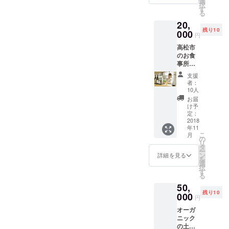
選
択
袋と 地
活動報
す
る
球茶を
告を半
20,
使用し
年に一
残り10
製作し
000
度（約
円
た「ド
１年
高松市
レッシ
分）お
のお食
ング」1
送りさ
事所、
本の
せて頂
花の宮
SETで
きま
支援
いいと
す。 か
す。１
者：
もの執
らだに
号は
10人
行役
やさし
2019年
お届
は、ラ
い赤
3月末送
け予
オスへ
ちゃん
定：
付予
足を運
2018
から愛
定。
年11
びこの
飲して
こ
月
プロ
いただ
の
リ
ジェク
けるお
タ
ー
トの事
茶で
ン
詳細を見る
を
務局も
す。 私
選
択
務めて
たちの
す
る
いま
活動報
50,
す。
告を半
残り10
「ラオ
000
年に一
円
スの支
度（約
オーガ
援をし
１年
ニック
ていま
分）お
の土壌
す！」
送りさ