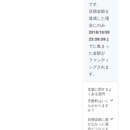
定品で
です。
す。上
目標金額を
映会参
加・懇
達成した場
親会参
合にのみ、
加ご希
望の方
2018/10/30
は、長
23:59:59
ま
崎市・
五島市
でに集まっ
のいず
た金額が
れかを
お知ら
ファンディ
せくだ
ングされま
さい。
恐れ入
す。
ります
が、現
地まで
支援に関するよ
の交通
くある質問
費はご
自身で
手数料はいく
お願い
らかかります
いたし
か？
ます。
目標金額に届
かなかった場
合どうなりま