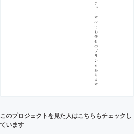
ま
で
、
す
べ
て
お
任
せ
の
プ
ラ
ン
も
あ
り
ま
す
！
このプロジェクトを見た人はこちらもチェックし
ています