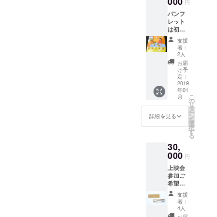
000
円
れかを
パンフ
お知ら
レット
せくだ
は初回
さい。
上映時
恐れ入
支援
に製作
ります
者：
したも
が、現
2人
ので
地まで
お届
す。 上
の交通
け予
映会参
費はご
定：
加ご希
2019
自身で
年01
望の方
お願い
こ
月
は、長
いたし
の
リ
崎市・
ます。
タ
ー
五島市
ン
詳細を見る
を
のいず
選
択
れかを
す
る
お知ら
30,
せくだ
さい。
000
円
恐れ入
上映会
ります
参加ご
が、現
希望の
地まで
方は、
の交通
支援
長崎
費はご
者：
市・五
自身で
4人
島市の
お願い
お届