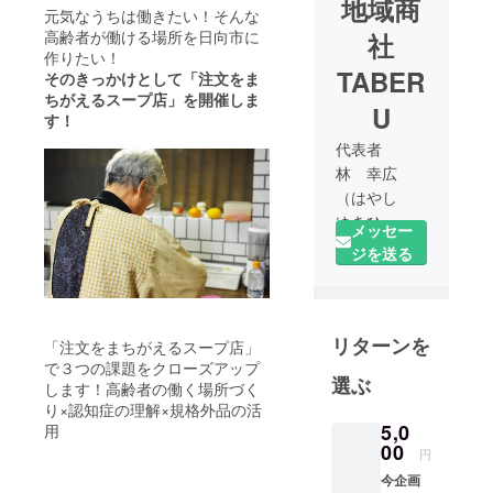
地域商
元気なうちは働きたい！そんな
高齢者が働ける場所を日向市に
社
作りたい！
TABER
そのきっかけとして「注文をま
ちがえるスープ店」を開催しま
U
す！
代表者
林 幸広
（はやし
ゆきひ
メッセー
ろ）
ジを送る
1981／10／
19（36
歳） 宮崎
リターンを
県日向市東
「注文をまちがえるスープ店」
郷町出身
で３つの課題をクローズアップ
選ぶ
します！高齢者の働く場所づく
職業 地域
り×認知症の理解×規格外品の活
商社ＴＡＢ
5,0
用
ＥＲＵ代表
00
円
今企画
これまでの