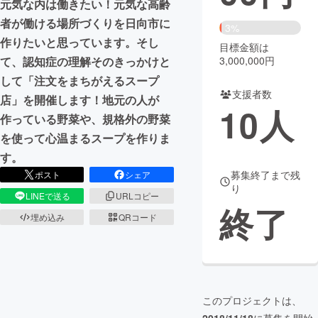
元気な内は働きたい！元気な高齢
者が働ける場所づくりを日向市に
まちづくり・地域活性化
3%
作りたいと思っています。そし
目標金額は
3,000,000円
て、認知症の理解そのきっかけと
CAMPFIRE for Social Good
CAMPFIRE Creation
して「注文をまちがえるスープ
CAMPFIREふるさと納税
machi-ya
コミュニティ
支援者数
店」を開催します！地元の人が
10
人
作っている野菜や、規格外の野菜
を使って心温まるスープを作りま
す。
募集終了まで残
ポスト
シェア
り
LINEで送る
URLコピー
終了
埋め込み
QRコード
このプロジェクトは、