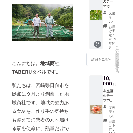
のテー
主な活動
マであ
る規格
立石いらか
支援
外品を
者：
ぶ復活！プ
無駄な
3人
ロジェク
く使う
お届
仕組み
け予
ト・廃校を
に合わ
定：
活用したコ
せて、
2019
年04
４月の
ミュニティ
こ
月
規格外
の
ハウス事
リ
品だが
タ
ー
業・ドミノ
美味し
ン
詳細を見る
を
こんにちは。
地域商社
い野菜
でつなぐ絆
選
択
をお送
す
プロジェク
TABERUタベルです。
る
りいた
ト
10,
しま
す。お
000
円
私たちは、宮崎県日向市を
野菜の
今企画
種類は3
拠点に９月より創業した地
のテー
種程に
マであ
なると
域商社です。地域の魅力あ
る規格
おもい
支援
外品を
る食材を、作り手の気持ち
ます。
者：
無駄な
規格外
1人
も添えて消費者の元へ届け
く使う
品と
お届
仕組み
は、規
け予
る事を使命に、熱量だけで
に合わ
程の物
定：