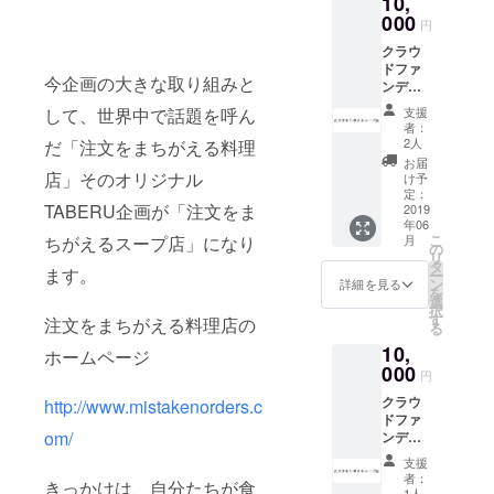
10,
形して
ツとピ
000
いる、
円
ンバッ
少し傷
クラウ
ジをお
がつい
ドファ
送りい
ている
今企画の大きな取り組みと
ンディ
たしま
など、
ング企
す。
商品規
して、世界中で話題を呼ん
支援
画の中
格に満
者：
で主催
たない
2人
だ「注文をまちがえる料理
する
物の事
お届
「注文
店」そのオリジナル
を指し
け予
をまち
定：
ます。
TABERU企画が「注文をま
がえる
2019
年06
スープ
こ
ちがえるスープ店」になり
月
屋」の
の
リ
スタッ
タ
ます。
ー
フだけ
ン
詳細を見る
を
が、貰
選
択
えるオ
す
注文をまちがえる料理店の
る
リジナ
10,
ルTシャ
ホームページ
ツとピ
000
円
ンバッ
クラウ
http://www.mistakenorders.c
ジをお
ドファ
送りい
om/
ンディ
たしま
ング企
す。
支援
画の中
者：
きっかけは、自分たちが食
で主催
1人