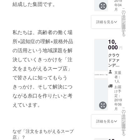
せて、
2019
に満た
結成した集団です。
年04
４月と7
ないサ
こ
月
月の規
イズ、
の
リ
格外品
又は大
タ
ー
だが美
きすぎ
ン
詳細を見る
を
味しい
る、変
選
択
野菜を2
私たちは、高齢者の働く場
形して
す
る
回に分
いる、
所×認知症の理解×規格外品
10,
けてお
少し傷
送りい
000
がつい
円
の活用という地域課題を解
たしま
ている
クラウ
す。お
など、
決していくきっかけを「注
ドファ
野菜の
商品規
ンディ
種類は3
格に満
文をまちがえるスープ店」
ング企
種程に
たない
支援
画の中
なると
物の事
で皆さんに知ってもらう
者：
で主催
おもい
を指し
1人
する
きっかけ、そして解決につ
ます。
ます。
お届
「注文
規格外
け予
ながる糸口を作りたいと考
をまち
品と
定：
がえる
2019
は、規
えています。
年06
スープ
程の物
こ
月
屋」の
に満た
の
リ
スタッ
ないサ
タ
ー
フだけ
イズ、
ン
詳細を見る
を
が、貰
又は大
選
択
えるオ
なぜ「注文をまちがえるスープ
きすぎ
す
る
リジナ
る、変
店」？
ルTシャ