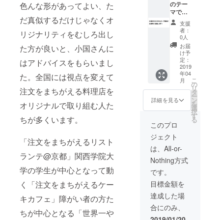
種類は3
のテー
色んな形があってよい、た
種程に
マであ
だ真似するだけじゃなくオ
なると
る規格
支援
おもい
外品を
者：
リジナリティをむしろ出し
ます。
無駄な
0人
規格外
く使う
お届
た方が良いと、小国さんに
品と
仕組み
け予
は、規
に合わ
定：
はアドバイスをもらいまし
程の物
せて、
2019
年04
に満た
４月と7
た。全国には視点を変えて
こ
月
ないサ
月の規
の
リ
注文をまちがえる料理店を
イズ、
格外品
タ
ー
又は大
だが美
ン
詳細を見る
を
オリジナルで取り組む人た
きすぎ
味しい
選
択
る、変
野菜を2
す
ちが多くいます。
る
形して
回に分
このプロ
いる、
けてお
ジェクト
少し傷
送りい
「注文をまちがえるリスト
がつい
たしま
は、All-or-
ている
す。お
ランテ@京都」関西学院大
Nothing方式
など、
野菜の
商品規
種類は3
学の学生が中心となって動
です。
格に満
種程に
目標金額を
く「注文をまちがえるケー
たない
なると
物の事
おもい
達成した場
キカフェ」障がい者の方た
を指し
ます。
合にのみ、
ます。
規格外
ちが中心となる「世界一や
出来上
品と
2019/01/20