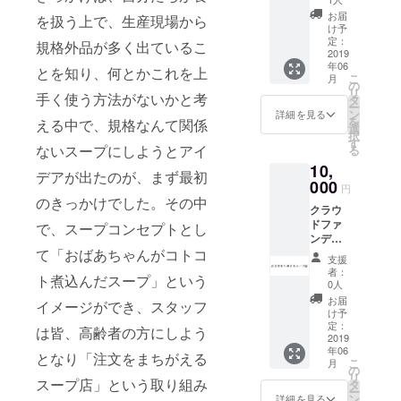
する
お届
を扱う上で、生産現場から
「注文
け予
をまち
定：
規格外品が多く出ているこ
がえる
2019
年06
スープ
とを知り、何とかこれを上
こ
月
屋」の
の
リ
手く使う方法がないかと考
スタッ
タ
ー
フだけ
ン
詳細を見る
を
える中で、規格なんて関係
が、貰
選
択
えるオ
す
ないスープにしようとアイ
る
リジナ
10,
ルTシャ
デアが出たのが、まず最初
ツとピ
000
円
ンバッ
のきっかけでした。その中
クラウ
ジをお
ドファ
送りい
で、スープコンセプトとし
ンディ
たしま
て「おばあちゃんがコトコ
ング企
す。
支援
画の中
者：
ト煮込んだスープ」という
で主催
0人
する
お届
イメージができ、スタッフ
「注文
け予
をまち
定：
は皆、高齢者の方にしよう
がえる
2019
年06
スープ
となり「注文をまちがえる
こ
月
屋」の
の
リ
スタッ
スープ店」という取り組み
タ
ー
フだけ
ン
詳細を見る