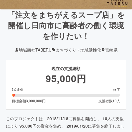
「注文をまちがえるスープ店」を
開催し日向市に高齢者の働く環境
を作りたい！
地域商社TABERU
まちづくり・地域活性化
宮崎県
現在の支援総額
95,000
円
終了
3
%達成
目標金額
3,000,000
円
支援者数
10
人
このプロジェクトは、
2018/11/18
に募集を開始し、
10
人の支援
により
95,000
円の資金を集め、
2019/01/20
に募集を終了しまし