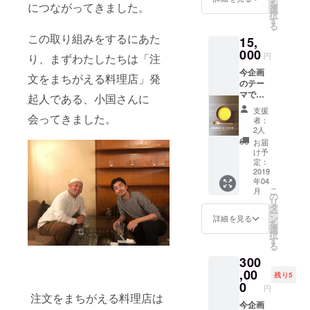
を
につながってきました。
が、貰
選
択
えるオ
す
る
リジナ
この取り組みをするにあた
15,
ルTシャ
ツとピ
000
円
り、まずわたしたちは「注
ンバッ
今企画
ジをお
文をまちがえる料理店」発
のテー
送りい
マであ
たしま
起人である、小国さんに
る規格
す。
支援
外品を
会ってきました。
者：
無駄な
2人
く使う
お届
仕組み
け予
に合わ
定：
せて、
2019
年04
４月と7
こ
月
月の規
の
リ
格外品
タ
ー
だが美
ン
詳細を見る
を
味しい
選
択
野菜を2
す
る
回に分
300
けてお
送りい
,00
残り5
たしま
0
円
す。お
注文をまちがえる料理店は
野菜の
今企画