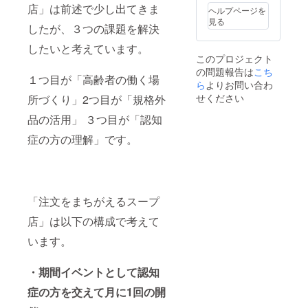
届けい
店」は前述で少し出てきま
ヘルプページを
たしま
見る
したが、３つの課題を解決
す。4月
又は7月
したいと考えています。
の野菜
このプロジェクト
を配送
の問題報告は
こち
するタ
１つ目が「高齢者の働く場
イミン
ら
よりお問い合わ
グで同
せください
所づくり」2つ目が「規格外
時にお
送り致
品の活用」 ３つ目が「認知
しま
症の方の理解」です。
す。
スープ
のパッ
ケージ
商品に
支援企
「注文をまちがえるスープ
業、も
しく
店」は以下の構成で考えて
は、協
力企業
います。
として
貴社名
を記載
・期間イベントとして認知
しま
症の方を交えて月に1回の開
す。