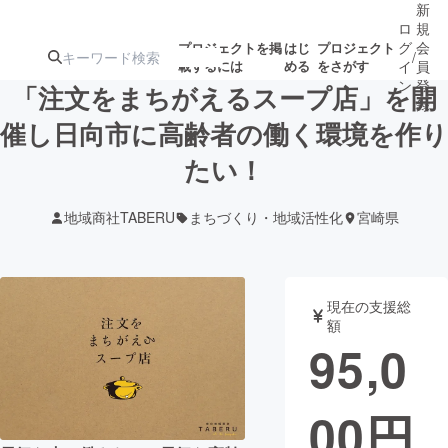
新
ロ
規
グ
会
プロジェクトを掲
はじ
プロジェクト
/
載するには
める
をさがす
イ
員
ン
登
「注文をまちがえるスープ店」を開
録
催し日向市に高齢者の働く環境を作り
たい！
人気のプロ
注目のリ
注目の新着プロ
募集終了が近いプ
もうすぐ公開
ジェクト
ターン
ジェクト
ロジェクト
されます
地域商社TABERU
まちづくり・地域活性化
宮崎県
アート・写真
音楽
現在の支援総
テクノロジー・ガジェット
ゲーム・サ
額
95,0
映像・映画
書籍・雑誌
00
円
ビジネス・起業
チャレンジ