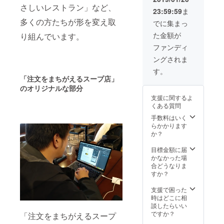
がった
は、規
さしいレストラン」など、
23:59:59
ま
オリジ
程の物
ナル
に満た
多くの方たちが形を変え取
でに集まっ
スープ
ないサ
た金額が
り組んでいます。
をパッ
イズ、
ケージ
又は大
ファンディ
してお
きすぎ
ングされま
届けい
る、変
たしま
形して
す。
す。4月
いる、
「注文をまちがえるスープ店」
又は7月
少し傷
のオリジナルな部分
の野菜
がつい
支援に関するよ
を配送
ている
くある質問
するタ
など、
イミン
商品規
手数料はいく
グで同
格に満
らかかります
時にお
たない
か？
送り致
物の事
しま
を指し
目標金額に届
す。
ます。
かなかった場
出来上
合どうなりま
がった
すか？
オリジ
ナル
支援で困った
スープ
時はどこに相
をパッ
談したらいい
ケージ
ですか？
「注文をまちがえるスープ
してお