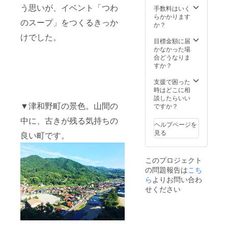
す。 津
う思いが、イベント「つわ
インのT
館（津
手数料はいく
和野町
業、観光な
シャツ
和野町
らかかります
までの
のスープ」をつくるきっか
どの事業に
になり
内）で
か？
交通費
ます。
関わる。
行いま
等は、
けでした。
す。 津
目標金額に届
自己負
●「つわ
和野町
かなかった場
担とな
【石倉美
のスー
までの
合どうなりま
りま
プ参加
交通費
すか？
生】
す。 2
チケッ
等は、
回目以
富山県出
ト」に
自己負
支援で困った
降の
身。1989年
つい
担とな
時はどこに相
「つわ
て、 1
りま
談したらいい
のスー
生まれ。７
▼津和野町の景色。山間の
回目の
す。 2
ですか？
プ」の
年間、埼玉
「つわ
回目以
実施日
中に、古きが残る気持ちの
のスー
県で公立小
降の
につい
ヘルプページを
プ」
「つわ
ては、
見る
学校教員を
良い町です。
は、
のスー
メール
務める。教
2019年
プ」の
facebo
4月20日
実施日
員として働
okペー
このプロジェクト
（土）
につい
ジにて
く中で、子
の問題報告は
こち
17：30
ては、
お知ら
供と大人が
～20：
ら
よりお問い合わ
メール
せしま
30 藩
と
す。 ●
せください
関わる場や
校養老
facebo
開催レ
きっかけが
館（津
okペー
ポート
和野町
少ないこと
ジにて
のお名
内）で
お知ら
前掲載
に課題意識
行いま
せしま