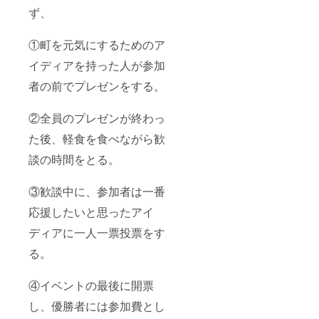
前掲載
ず、
につい
て 「備
①町を元気にするためのア
考欄」
にてレ
イディアを持った人が参加
ポート
へのお
者の前でプレゼンをする。
名前掲
載の可
否と、
②全員のプレゼンが終わっ
掲載用
のお名
た後、軽食を食べながら歓
前表記
談の時間をとる。
をお知
らせく
ださ
③歓談中に、参加者は一番
い。
（個人
応援したいと思ったアイ
名、
ニック
ディアに一人一票投票をす
ネーム
等も可
る。
能で
す）
④イベントの最後に開票
し、優勝者には参加費とし