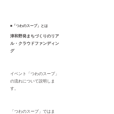
につい
を持つよう
す。 津
す。 ●
て 「備
和野町
開催レ
になり、２
考欄」
までの
ポート
にてレ
０１８年４
交通費
のお名
ポート
月より島根
等は、
前掲載
へのお
自己負
につい
名前掲
■「つわのスープ」とは
県津和野町
担とな
て 「備
載の可
に移住。
りま
考欄」
否と、
津和野発まちづくりのリア
す。 2
「町全体が
にてレ
掲載用
回目以
ポート
のお名
学びの場」
ル・クラウドファンディン
降の
へのお
前表記
の実現に向
「つわ
名前掲
をお知
グ
のスー
載の可
けて学校や
らせく
プ」の
否と、
ださ
地域と関わ
実施日
掲載用
い。
る、「津和
につい
のお名
（個人
ては、
前表記
名、
野町教育魅
メー
イベント「つわのスープ」
をお知
ニック
力化コー
ル・
らせく
ネーム
の流れについて説明しま
facebo
ディネー
ださ
等も可
okペー
い。
能で
ター」とし
す。
ジにて
（個人
す）
て活動中。
お知ら
名、
せしま
ニック
す。 ●
ネーム
開催レ
等も可
ポート
能で
「つわのスープ」ではま
のお名
す）