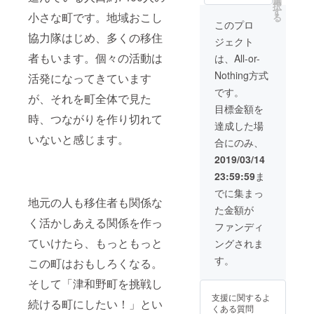
選
レッシ
て滞在。
択
しいT
カレー
す
ング・
小さな町です。地域おこし
る
「これから
シャツ
（900
約3ヶ
このプロ
をリ
円）で
の町を担う
月、野
協力隊はじめ、多くの移住
ジェクト
リース
提供中
菜・約1
魅力的な産
しま
です。
者もいます。個々の活動は
週間
は、All-or-
業づくり」
す。サ
※期限
●「つわ
Nothing方式
活発になってきています
イズ・
2020年
のスー
をテーマに
カラー
3月まで
プ参加
です。
掲げ、就農
が、それを町全体で見た
も選べ
チケッ
目標金額を
ます。
支援プログ
●「つわ
ト」に
時、つながりを作り切れて
※詳細は
のスー
ついて
達成した場
ラムや観光
別途
プ参加
1回目の
いないと感じます。
合にのみ、
業と連携し
メール
チケッ
「つわ
にてご
ト」に
たまるごと
のスー
2019/03/14
連絡い
つい
プ」
津和野マル
23:59:59
ま
たしま
て、 1
は、
シェ事業を
す。 ※
回目の
2019年
でに集まっ
写真の
地元の人も移住者も関係な
「つわ
4月20日
立ち上げ
た金額が
デザイ
のスー
（土）
る。2014年
く活かしあえる関係を作っ
ンは、
プ」
17：30
ファンディ
先日つ
秋、株式会
は、
～20：
ていけたら、もっともっと
ングされま
くった
2019年
30 藩
社
ス
4月20日
校養老
す。
この町はおもしろくなる。
FoundingBa
ウェッ
（土）
館（津
トのも
17：30
seに参画。
和野町
そして「津和野町を挑戦し
の。こ
～20：
内）で
津和野町を
支援に関するよ
のよう
続ける町にしたい！」とい
30 藩
行いま
くある質問
中心に農
なデザ
校養老