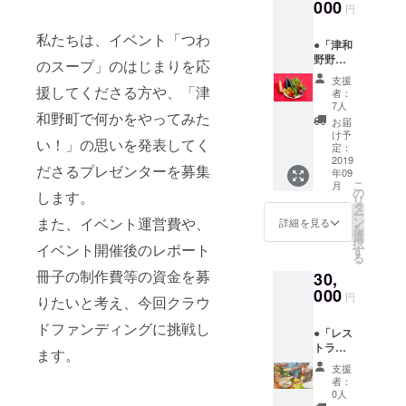
000
回目以
げをします。 ※
円
ち上げ、自
降の
詳細はメールに
「つわ
てお知らせしま
私たちは、イベント「つわ
然あふれる
●「津和
のスー
す。 ●「つわ
津和野で
野野
プ」の
のスープ」のはじまりを応
のスープ参加チ
菜・加
実施日
「食べるこ
ケット」につい
支援
工品、
援してくださる方や、「
津
につい
て、 1回目の
者：
とが自分を
旬のも
ては、
7人
「つわのスー
和野町で何かをやってみた
の詰め
つくる」を
メール
プ」は、2019年
お届
合わ
と
け予
4月20日（土）
テーマに
い！」の思いを発表してく
せ」に
定：
facebo
17：30～20：
「糧」を運
ついて
2019
okペー
30 藩校養老館
ださるプレゼンターを募集
年09
地域の
営中。糧で
ジにて
（津和野町内）
こ
月
素材だ
の
お知ら
します。
で行います。 津
はレストラ
リ
けで
タ
せしま
和野町までの交
ー
ンの他、季
作った
また、イベント運営費や、
ン
す。
詳細を見る
通費等は、自己
を
ドレッ
選
●開催レ
節ごとの手
負担となりま
択
イベント開催後のレポート
シング
す
ポート
す。 2回目以降
る
しごとを学
とそれ
のお名
の「つわのスー
冊子の制作費等の資金を募
30,
に合う
べるワーク
前掲載
プ」の実施日に
季節野
000
につい
ついては、メー
円
ショップ、
りたいと考え、
今回クラウ
菜をセ
て 「備
ルとfacebook
本屋、調味
レクト
考欄」
ページにてお知
ドファンディングに挑戦し
●「レス
し、詰
料の販売、
にてレ
らせします。
トラン
め合わ
ます。
ポート
●開催レポートの
スパイスの
糧のお
せでお
へのお
お名前掲載につ
支援
食事券
量り売り、
届けい
名前掲
者：
いて 「備考欄」
（3000
たしま
0人
載の可
在来種の種
にてレポートへ
円