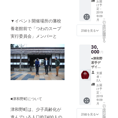
す。清
否と、
お届
のお名前掲載の
の交換所な
分）」
流日本
け予
掲載用
可否と、掲載用
につい
一に選
定：
どの運営
のお名
のお名前表記を
て レス
2019
ばれた
前表記
お知らせくださ
中。
年09
トラン
高津川
をお知
い。（個人名、
こ
月
▼イベント開催場所の藩校
糧で
が流れ
の
らせく
ニックネーム等
リ
は、津
る、島
タ
【坂和 貴
ださ
も可能です）
養老館前で「つわのスープ
ー
和野産
根県津
ン
詳細を見る
い。
を
之】
の野菜
和野町
選
（個人
実行委員会」メンバーと
択
を中心
東京都出
の新鮮
す
名、
る
とした
なお野
ニック
身。1990年
30,
レスト
菜で
ネーム
生まれ。大
ランを
000
す。 ※
等も可
円
運営し
写真は
学在学中に
能で
●津和野
ており
イメー
す）
休学し、株
若手デ
ます。
ジで
ザイン
式会社
平日は
す。 ※
チーム
定食
春夏秋
FoundignBa
支援
「クリ
（1080
冬、季
者：
seが縁で
八商
円）、
節ごと
2人
店」の
休日は
2012年度か
に野菜
お届
オリジ
野菜
のセッ
け予
ら2年間島根
ナルT
ビュッ
定：
ト内容
県津和野町
シャツ
2019
フェ
は変わ
■津和野町について
年09
につい
（800
りま
に地域おこ
こ
月
て プロ
円）、
の
す。 ※
リ
し協力隊制
津和野町は、少子高齢化が
ジェク
季節野
タ
賞味期
ー
ト終了
度を活用し
菜のス
ン
限：ド
詳細を見る
を
進んでいる人口約7400人の
後に新
パイス