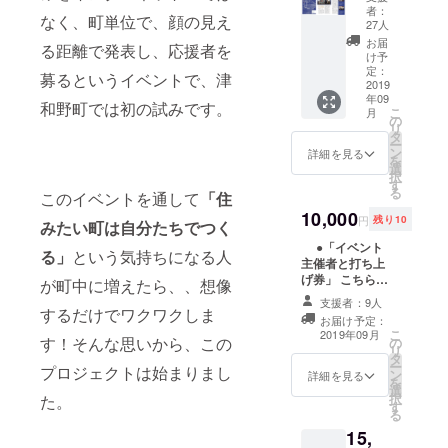
ト」に
太】
者：
なく、町単位で、顔の見え
つい
27人
千葉県出
て、 1
お届
る距離で発表し、応援者を
身。1986年
回目の
け予
「つわ
定：
生まれ。
募るというイベントで、津
のスー
2019
2016年8月、
年09
プ」
和野町では初の試みです。
こ
月
千葉から島
は、
の
リ
2019年
タ
根県江津市
ー
4月20日
ン
詳細を見る
を
に移住し、
（土）
選
択
17：30
空間デザイ
す
る
このイベントを通して
「住
～20：
ン事務所の
30 藩
10,000
円
残り10
みたい町は自分たちでつく
チームに加
校養老
館（津
●「イベント
わる。現
る」
という気持ちになる人
和野町
主催者と打ち上
在、島根県
内）で
げ券」 こちらは
が町中に増えたら、、想像
津和野町に
行いま
主催者と一緒に
支援者：9人
す。 津
運営の裏側を話
するだけでワクワクしま
移住し独
お届け予定：
和野町
しながら打ち上
こ
2019年09月
立。建築デ
す！そんな思いから、この
までの
の
げができるチ
リ
交通費
タ
ザインの仕
ケットです。 ※
ー
プロジェクトは始まりまし
等は、
ン
参加費は自己負
詳細を見る
事の傍ら、
を
自己負
選
担となります。
択
た。
暮らしの知
担とな
す
※第一回イベント
る
りま
終了後、その日
恵を学べる
15,
す。 2
のうちに打ち上
「糧」を立