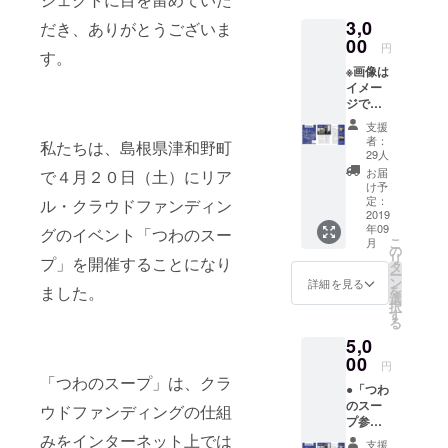
し続ける町
3,0
だき、ありがとうございま
にしたい」
00
円
す。
という共通
※画像は
の思いのも
イメー
と、仕事の
ジで
す。
枠を超え、
支援
者：
私たちは、島根県津和野町
自分達自身
29人
も今、挑戦
お届
で４月２０日（土）にリア
け予
し続けてい
定：
ル・クラウドファンディン
ます！
2019
年09
グのイベント「つわのスー
そして、現
こ
月
の
在も運営メ
リ
プ」を開催することになり
タ
ー
ンバーは増
ン
詳細を見る
ました。
を
選
殖中！みな
択
す
る
さまのご参
5,0
加、応援お
00
円
待ちしてお
「つわのスープ」は、クラ
ります！
●「つわ
のスー
ウドファンディングの仕組
プ参加
【大江健
チケッ
みをインターネット上では
支援