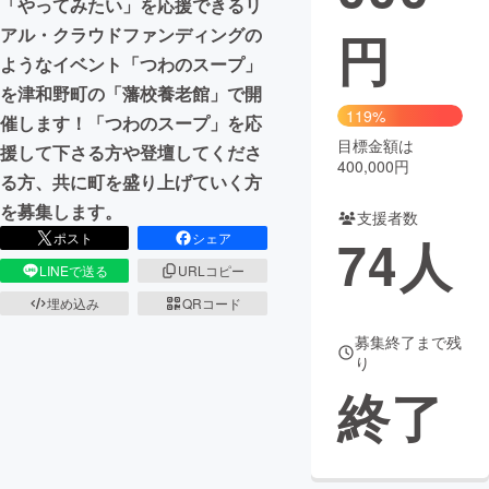
「やってみたい」を応援できるリ
アル・クラウドファンディングの
円
まちづくり・地域活性化
ようなイベント「つわのスープ」
を津和野町の「藩校養老館」で開
CAMPFIRE for Social Good
CAMPFIRE Creation
119%
催します！「つわのスープ」を応
CAMPFIREふるさと納税
machi-ya
コミュニティ
目標金額は
援して下さる方や登壇してくださ
400,000円
る方、共に町を盛り上げていく方
を募集します。
支援者数
74
人
ポスト
シェア
LINEで送る
URLコピー
埋め込み
QRコード
募集終了まで残
り
終了