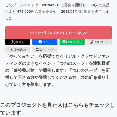
このプロジェクトは、
2019/02/19
に募集を開始し、
74
人の支援
により
479,000
円の資金を集め、
2019/03/14
に募集を終了しま
した
もう一度プロジェクトをやってほしい
ポスト
シェア
LINEで送る
URLコピー
埋め込み
QRコード
「やってみたい」を応援できるリアル・クラウドファン
ディングのようなイベント「つわのスープ」を津和野町
の「藩校養老館」で開催します！「つわのスープ」を応
援して下さる方や登壇してくださる方、共に町を盛り上
げていく方を募集します。
このプロジェクトを見た人はこちらもチェックし
ています