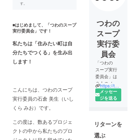
す。
つわの
■はじめまして、「つわのスープ
実行委員会」です！
スープ
実行委
私たちは「住みたい町は自
員会
分たちでつくる」を生み出
します！
「つわの
スープ実行
委員会」は
３人のメン
https://twitter.com/tsuwanosoup
こんにちは、つわのスープ
バーからは
メッセー
じまりまし
ジを送る
実行委員の石倉 美生（いし
た。この3人
くら みお）です。
は、出身も
職業もばら
この度は、数あるプロジェ
リターンを
ばらです
クトの中から私たちのプロ
が、「津和
選ぶ
野町を挑戦
ジェクトに目を留めていた