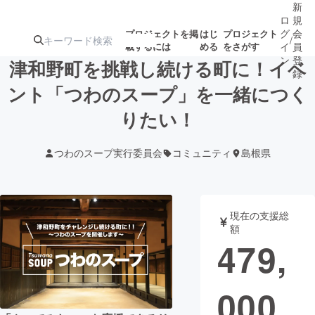
新
ロ
規
グ
会
プロジェクトを掲
はじ
プロジェクト
/
載するには
める
をさがす
イ
員
ン
登
津和野町を挑戦し続ける町に！イベ
録
ント「つわのスープ」を一緒につく
りたい！
人気のプロ
注目のリ
注目の新着プロ
募集終了が近いプ
もうすぐ公開
ジェクト
ターン
ジェクト
ロジェクト
されます
つわのスープ実行委員会
コミュニティ
島根県
アート・写真
音楽
現在の支援総
テクノロジー・ガジェット
ゲーム・サ
額
479,
映像・映画
書籍・雑誌
000
ビジネス・起業
チャレンジ