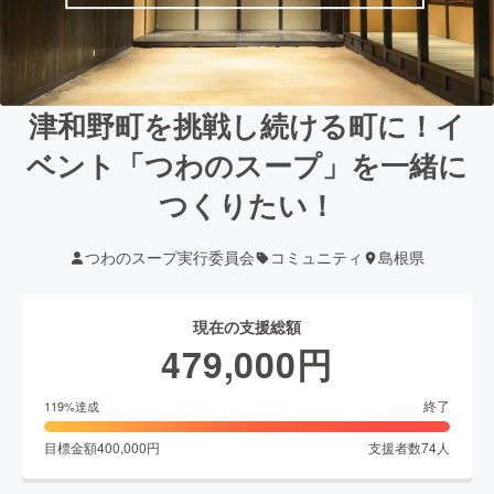
津和野町を挑戦し続ける町に！イ
ベント「つわのスープ」を一緒に
つくりたい！
つわのスープ実行委員会
コミュニティ
島根県
現在の支援総額
479,000
円
終了
119
%達成
目標金額
400,000
円
支援者数
74
人