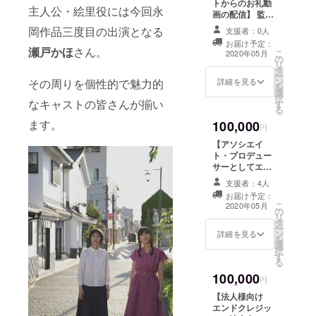
下さい。 【完成
トからのお礼動
ださい。詳細に
レジットにお名
主人公・絵里役には今回永
版DVDの配送】
画の配信】 監督
関しましてはま
前記載】 差し支
完成した本編の
とキャストから
岡作品三度目の出演となる
たレポートでお
えなければ本編
支援者：0人
DVDをお送りい
の心を込めたお
知らせいたしま
最後に流れるエ
お届け予定：
たします。 【試
礼を動画でお送
瀬戸かほ
さん。
こ
す。ご支援の際
ンドクレジット
2020年05月
の
写会ご招待（松
りいたします。
リ
に、松江会場か
にお名前を掲載
タ
江市、東京都
【監督サイン入
ー
東京会場のどち
させていただき
ン
内）】 関係者同
りスチール】 プ
詳細を見る
その周りを個性的で魅力的
を
らご希望か備考
ます。 （個人
選
席の試写会にご
ロカメラマンに
択
欄にお答え下さ
名、団体名） ご
なキャストの皆さんが揃い
す
招待します。
よる映画現場の
る
い。 【監督過去
支援の際に、提
キャスト、ス
臨場感あふれる
作、瀬戸かほ主
示の可否と希望
ます。
100,000
タッフも参加し
スチールに監督
円
演「Birds」視聴
されるお名前を
ます。日時は
サインが付きま
権】 2017年に撮
備考欄にご記入
【アソシエイ
2020年の春以降
す。 【エンドク
影された短編
下さい。 【完成
ト・プロデュー
を予定しており
レジットにお名
「Birds」を
版DVDの配送】
サーとしてエン
ます。会場は島
前記載】 差し支
WEB上で視聴し
完成した本編の
ドロールにお名
根県松江市、東
えなければ本編
支援者：4人
ていただけま
DVDをお送りい
前掲載】 本編エ
京都内からお選
最後に流れるエ
お届け予定：
す。
たします。 【試
ンドクレジット
こ
びいただけま
ンドクレジット
2020年05月
の
写会ご招待（松
にアソシエイ
リ
す。会場までは
にお名前を掲載
タ
江市、東京都
ト・プロデュー
ー
自費でお越しく
させていただき
ン
内）】 関係者同
サーとしてお名
詳細を見る
を
ださい。詳細に
ます。 （個人
選
席の試写会にご
前を掲載いたし
択
関しましてはま
名、団体名） ご
す
招待します。
ます。 【監督・
る
たレポートでお
支援の際に、提
キャスト、ス
キャストからの
知らせいたしま
示の可否と希望
100,000
タッフも参加し
お礼動画の配
円
す。ご支援の際
されるお名前を
ます。日時は
信】 監督とキャ
に、松江会場か
備考欄にご記入
【法人様向け
2020年の春以降
ストからの心を
東京会場のどち
下さい。 【完成
エンドクレジッ
を予定しており
込めたお礼を動