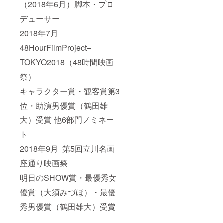
（2018年6月）脚本・プロ
デューサー
2018年7月
48HourFilmProject–
TOKYO2018（48時間映画
祭）
キャラクター賞・観客賞第3
位・助演男優賞（鶴田雄
大）受賞 他6部門ノミネー
ト
2018年9月 第5回立川名画
座通り映画祭
明日のSHOW賞・最優秀女
優賞（大須みづほ）・最優
秀男優賞（鶴田雄大）受賞