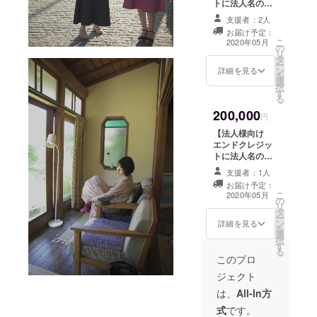
らご希望か備考
版DVDの配送】
トに法人名の記
ます。会場は島
画でお送りいた
欄にお答え下さ
完成した本編の
載】 「協賛」と
根県松江市、東
します。 【監
支援者：2人
い。 【永岡前作
DVDをお送りい
して本編最後に
京都内からお選
督・キャストの
お届け予定：
「オーロラ・グ
たします。 【試
流れるエンドク
こ
びいただけま
サイン入りポス
2020年05月
の
ローリー」DVD
写会ご招待（松
レジットに法人
リ
す。会場までは
ターのご送付】
タ
のご送付】 全国
江市、東京都
様名を掲載させ
ー
自費でお越しく
メインキャスト
ン
数か所の映画祭
内）】 関係者同
ていただきま
詳細を見る
を
ださい。詳細に
と監督のサイン
選
で上映された前
席の試写会にご
す。 【法人様向
択
関しましてはま
入りポスターを
す
作「オーロラ・
招待します。
け ポスターに
る
たレポートでお
お送りいたしま
グローリー」の
キャスト、ス
法人名の記載】
知らせいたしま
す。 【完成版
200,000
DVDを配送しま
タッフも参加し
「協賛」として
円
す。ご支援の際
DVDの配送】 完
す。 【監督過去
ます。日時は
ポスターに法人
に、松江会場か
成した本編の
【法人様向け
作、瀬戸かほ主
2020年の春以降
様名を掲載させ
東京会場のどち
DVDをお送りい
エンドクレジッ
演「Birds」視聴
を予定しており
ていただきま
らご希望か備考
たします。 【試
トに法人名の記
権】 2017年に撮
ます。会場は島
す。 【完成版
欄にお答え下さ
写会ご招待（松
載】 「協賛」と
影された短編
根県松江市、東
DVDの配送】 完
支援者：1人
い。 【永岡前作
江市、東京都
して本編最後に
「Birds」を
京都内からお選
成した本編の
お届け予定：
「オーロラ・グ
内）】 関係者同
流れるエンドク
こ
WEB上で視聴し
びいただけま
DVDをお送りい
2020年05月
の
ローリー」DVD
席の試写会にご
レジットに法人
リ
ていただけま
す。会場までは
たします。 【監
タ
のご送付】 全国
招待します。
様名を掲載させ
ー
す。
自費でお越しく
督過去作、瀬戸
ン
数か所の映画祭
キャスト、ス
ていただきま
詳細を見る
を
ださい。詳細に
かほ主演
選
で上映された前
タッフも参加し
す。 【法人様向
択
関しましてはま
「Birds」視聴
す
作「オーロラ・
ます。日時は
け ポスターに
る
たレポートでお
権】 2017年に撮
グローリー」の
2020年の春以降
法人名の記載】
このプロ
知らせいたしま
影された短編
DVDを配送しま
を予定しており
「協賛」として
す。ご支援の際
「Birds」を
ジェクト
す。 【撮影台本
ます。会場は島
ポスターに法人
に、松江会場か
WEB上で視聴し
（サイン入
根県松江市、東
様名を掲載させ
は、
All-In方
東京会場のどち
ていただけま
り）】 キャス
京都内からお選
ていただきま
らご希望か備考
す。
式
です。
ト、スタッフの
びいただけま
す。 【島根県内