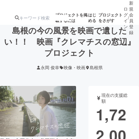
新
ロ
規
グ
会
プロジェクトを掲
はじ
プロジェクト
/
載するには
める
をさがす
イ
員
ン
登
島根の今の風景を映画で遺した
録
い！！ 映画『クレマチスの窓辺』
プロジェクト
人気のプロ
注目のリ
注目の新着プロ
募集終了が近いプ
もうすぐ公開
ジェクト
ターン
ジェクト
ロジェクト
されます
永岡 俊幸
映像・映画
島根県
アート・写真
音楽
現在の支援総
テクノロジー・ガジェット
ゲーム・サ
額
1,72
映像・映画
書籍・雑誌
2,00
ビジネス・起業
チャレンジ