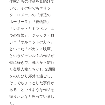
作家たちの作品を見続けて
たレポートでお
知らせいたしま
いて、その中でもエリッ
す。 【完成版ブ
ルーレイの配
ク・ロメールの『海辺の
送】 完成した本
ポーリーヌ』『夏物語』
編をより高画質
でご覧いただけ
『レネットとミラベル 四
ます。※内容は
DVDと同じで
つの冒険』、ジャック・ロ
す。 【監督過去
作、瀬戸かほ主
ジエ『オルエットの方へ』
演「Birds」視聴
権】 2017年に撮
といった「バカンス映画」
影された短編
というジャンル？の作品が
「Birds」を
WEB上で視聴し
特に好きで、都会から離れ
ていただけま
す。
た登場人物たちが1、2週間
をのんびり郊外で過ごし、
そこでちょっとした事件が
ある、というような作品を
撮りたいなと思っていまし
た。