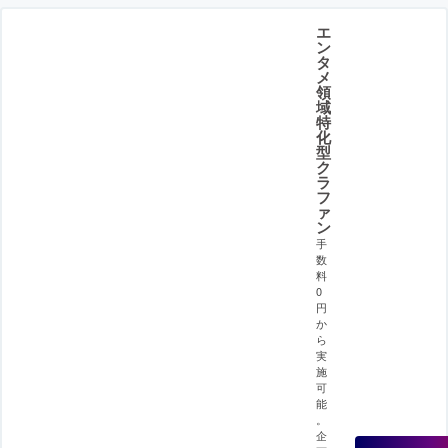
エ
ン
タ
メ
領
域
特
化
型
ク
ラ
フ
ァ
ン
手
数
料
0
円
か
ら
実
施
可
能
。
企