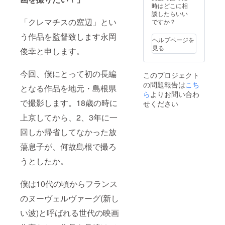
キング動画を
時はどこに相
れやを監督から
webでの限定公
談したらいい
メールでお伝え
開で配信いたし
「クレマチスの窓辺」とい
ですか？
いたします。
ます。 【完成版
【メイキング動
ブルーレイの配
う作品を監督致します永岡
画配信】 撮影現
ヘルプページを
送】 完成した本
場でのメイキン
見る
俊幸と申します。
編をより高画質
グ動画をwebで
でご覧いただけ
の限定公開で配
ます。※内容は
信いたします。
今回、僕にとって初の長編
このプロジェクト
DVDと同じで
【関係者打ち上
す。 【監督過去
の問題報告は
こち
げにご参加（松
となる作品を地元・島根県
作、瀬戸かほ主
ら
よりお問い合わ
江市、東京都
演「Birds」視聴
で撮影します。18歳の時に
内）】 関係者同
せください
権】 2017年に撮
席の打ち上げに
影された短編
上京してから、2、3年に一
ご招待します。
「Birds」を
キャスト、ス
WEB上で視聴し
回しか帰省してなかった放
タッフも参加し
ていただけま
ます。日時は
蕩息子が、何故島根で撮ろ
す。
2020年の春以降
を予定しており
うとしたか。
ます。会場は島
根県松江市、東
僕は10代の頃からフランス
京都内からお選
びいただけま
のヌーヴェルヴァーグ(新し
す。会場までは
自費でお越しく
い波)と呼ばれる世代の映画
ださい。詳細に
関しましてはま