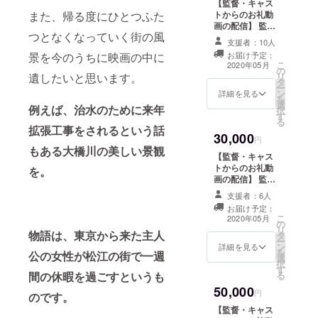
【監督・キャス
せていただきま
視聴権】 2017年
トからのお礼動
また、帰る度にひとつふた
す。 （個人名、
に撮影された短
画の配信】 監督
団体名） ご支援
編「Birds」を
つとなくなっていく街の風
とキャストから
の際に、提示の
支援者：10人
WEB上で視聴し
の心を込めたお
可否と希望され
お届け予定：
景を今のうちに映画の中に
ていただけま
礼を動画でお送
こ
るお名前を備考
2020年05月
す。
の
りいたします。
リ
遺したいと思います。
欄にご記入下さ
タ
【監督サイン入
ー
い。 【完成版
ン
りスチール】 プ
詳細を見る
を
DVDの配送】 完
選
ロカメラマンに
例えば、治水のために来年
択
成した本編の
す
よる映画現場の
る
DVDをお送りい
臨場感あふれる
拡張工事をされるという話
たします。 【試
30,000
スチールに監督
円
写会ご招待（松
もある大橋川の美しい景観
サインが付きま
江市、東京都
【監督・キャス
す。 【エンドク
内）】 関係者同
トからのお礼動
を。
レジットにお名
席の試写会にご
画の配信】 監督
前記載】 差し支
招待します。
とキャストから
えなければ本編
支援者：6人
キャスト、ス
の心を込めたお
最後に流れるエ
お届け予定：
タッフも参加し
礼を動画でお送
こ
ンドクレジット
2020年05月
の
ます。日時は
りいたします。
リ
にお名前を掲載
物語は、東京から来た主人
タ
2020年の春以降
【監督サイン入
ー
させていただき
ン
を予定しており
りスチール】 プ
詳細を見る
を
ます。 （個人
公の女性が松江の街で一週
選
ます。会場は島
ロカメラマンに
択
名、団体名） ご
す
根県松江市、東
よる映画現場の
る
間の休暇を過ごすというも
支援の際に、提
京都内からお選
臨場感あふれる
示の可否と希望
50,000
びいただけま
スチールに監督
円
のです。
されるお名前を
す。会場までは
サインが付きま
備考欄にご記入
【監督・キャス
自費でお越しく
す。 【エンドク