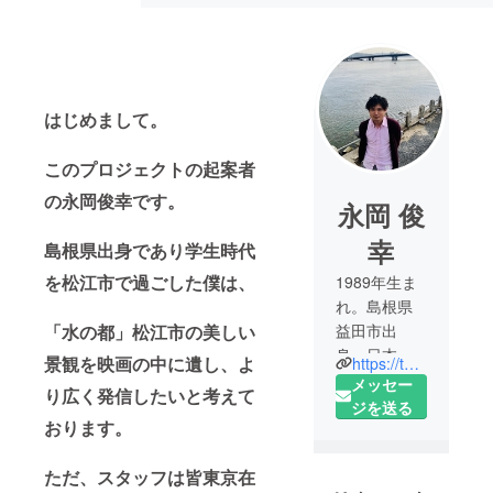
はじめまして。
このプロジェクトの起案者
の永岡俊幸です。
永岡 俊
幸
島根県出身であり学生時代
を松江市で過ごした僕は、
1989年生ま
れ。島根県
「水の都」松江市の美しい
益田市出
身。日本映
景観を映画の中に遺し、よ
https://twitter.com/Route_Nine_r
画学校(現：
メッセー
り広く発信したいと考えて
日本映画大
ジを送る
おります。
学)卒業後、
フリーの助
ただ、スタッフは皆東京在
監督として