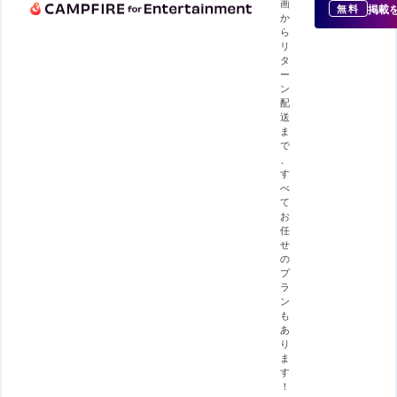
画
掲載
無料
か
ら
リ
タ
ー
ン
配
送
ま
で
、
す
べ
て
お
任
せ
の
プ
ラ
ン
も
あ
り
ま
す
！