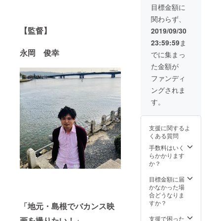
欄にお答え下さ
直筆サイン入り
す。会場までは
法人様向け 本
目標金額に
い。 【永岡前作
台本です。 【メ
自費でお越しく
作予告編、ス
「オーロラ・グ
関わらず、
イキング動画配
ださい。詳細に
チールの商用利
ローリー」DVD
【監督】
信】 撮影現場で
関しましてはま
用】 本作の予告
2019/09/30
のご送付】 全国
のメイキング動
たレポートでお
編、スチールを
数か所の映画祭
23:59:59
ま
画をwebでの限
知らせいたしま
WEB上などで商
で上映された前
永岡 俊幸
定公開で配信い
す。 【永岡前作
用利用していた
でに集まっ
作「オーロラ・
たします。 【完
「オーロラ・グ
だけます。 【完
グローリー」の
た金額が
成版ブルーレイ
ローリー」DVD
成版DVDの配
DVDを配送しま
の配送】 完成し
のご送付】 全国
送】 完成した本
ファンディ
す。 【監督・
た本編をより高
数か所の映画祭
編のDVDをお送
キャストのサイ
ングされま
画質でご覧いた
で上映された前
りいたします。
ン入りポスター
だけます。※内容
作「オーロラ・
【監督過去作、
す。
のご送付】 メイ
はDVDと同じで
グローリー」の
瀬戸かほ主演
ンキャストと監
す。 【監督過去
DVDを配送しま
「Birds」視聴
督のサイン入り
作、瀬戸かほ主
す。 【監督サイ
権】 2017年に撮
支援に関するよ
ポスターをお送
演「Birds」視聴
ン入りスチー
影された短編
くある質問
りいたします。
権】 2017年に撮
ル】 プロカメラ
「Birds」を
【「クレマチス
手数料はいく
影された短編
マンによる映画
WEB上で視聴し
の窓辺」制作日
らかかります
「Birds」を
現場の臨場感あ
ていただけま
記の配信】 現場
か？
WEB上で視聴し
ふれるメイキン
す。
で起こったあれ
ていただけま
グスチールに監
やこれやを監督
目標金額に届
す。
督サインが付き
からメールでお
かなかった場
ます。 【「クレ
伝えいたしま
合どうなりま
マチスの窓辺」
す。 【メイキン
すか？
制作日記の配
「地元・島根でバカンス映
グ動画配信】 撮
信】 現場で起
影現場でのメイ
支援で困った
こったあれやこ
画を撮りたい！」