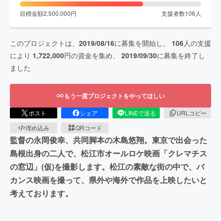
目標金額
2,500,000
円
支援者数
106
人
このプロジェクトは、
2019/08/16
に募集を開始し、
106
人の支援
により
1,722,000
円の資金を集め、
2019/09/30
に募集を終了し
ました
もう一度プロジェクトをやってほしい
ポスト
シェア
LINEで送る
URLコピー
埋め込み
QRコード
監督の永岡俊幸、共同脚本の木島悠翔。東京で出会った
島根出身の二人で、松江市オールロケ映画「クレマチス
の窓辺」(仮)を撮影します。松江の素敵な街の中で、バ
カンス映画を撮って、県外や海外で作品を上映したいと
考えております。