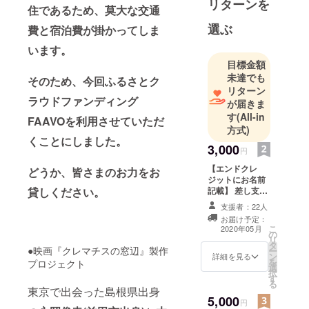
リターンを
活動。現在
住であるため、莫大な交通
は会社員を
選ぶ
費と宿泊費が掛かってしま
しながら短
います。
編映画を制
目標金額
作してい
未達でも
そのため、今回ふるさとク
る。2016年
リターン
中編『グッ
ラウドファンディング
が届きま
バイ・アリ
す
(All-in
FAAVOを利用させていただ
サカ』を監
方式)
くことにしました。
督。うえだ
3,000
円
城下町映画
【エンドクレ
どうか、皆さまのお力をお
祭、高円寺
ジットにお名前
アン ノウン
記載】 差し支え
貸しください。
シアターで
なければ本編最
支援者：22人
後に流れるエン
上映。 2017
お届け予定：
ドクレジットに
こ
2020年05月
年短編
の
お名前を掲載さ
リ
タ
せていただきま
『Birds』を
●映画『クレマチスの窓辺』製作
ー
ン
す。 （個人名、
詳細を見る
を
制作。2018
プロジェクト
選
団体名） ご支援
択
年制作の
す
の際に、提示の
る
可否と希望され
東京で出会った島根県出身
『オーロ
5,000
るお名前を備考
円
ラ・グロー