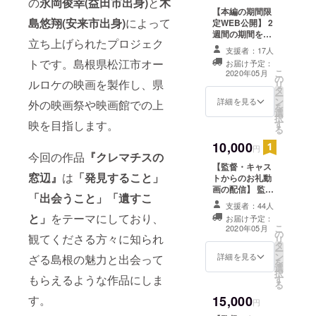
の
永岡俊幸(益田市出身)
と
木
欄にご記入下さ
【本編の期間限
リー』は、
い。 【監督過去
島悠翔(安来市出身)
によって
定WEB公開】 2
作、瀬戸かほ主
きりゅう映
週間の期間を設
演「Birds」視聴
立ち上げられたプロジェク
画祭、いぶ
けて、WEB上に
権】 2017年に撮
支援者：17人
本編動画をアッ
影された短編
すき映画
トです。島根県松江市オー
お届け予定：
プします。ご支
「Birds」を
こ
2020年05月
祭、日本芸
の
援された方に
WEB上で視聴し
ルロケの映画を製作し、県
リ
タ
URLをお送りい
術センター
ていただけま
ー
ン
たしますので、
詳細を見る
外の映画祭や映画館での上
す。
を
映像グラン
選
期間中に完成作
択
プリなどで
す
映を目指します。
品をご鑑賞くだ
る
さい。 【エンド
入選してい
10,000
クレジットにお
円
る。
今回の作品
『クレマチスの
名前記載】 差し
【監督・キャス
支えなければ本
窓辺』
は
「発見すること」
トからのお礼動
編最後に流れる
画の配信】 監督
エンドクレジッ
「出会うこと」「遺すこ
とキャストから
トにお名前を掲
支援者：44人
の心を込めたお
載させていただ
と」
をテーマにしており、
お届け予定：
礼を動画でお送
きます。 （個人
こ
2020年05月
の
りいたします。
名、団体名） ご
観てくださる方々に知られ
リ
タ
【エンドクレ
支援の際に、提
ー
ン
ジットにお名前
詳細を見る
ざる島根の魅力と出会って
示の可否と希望
を
選
記載】 差し支え
されるお名前を
択
もらえるような作品にしま
す
なければ本編最
備考欄にご記入
る
後に流れるエン
下さい。 【監督
15,000
す。
ドクレジットに
円
過去作、瀬戸か
お名前を掲載さ
ほ主演「Birds」