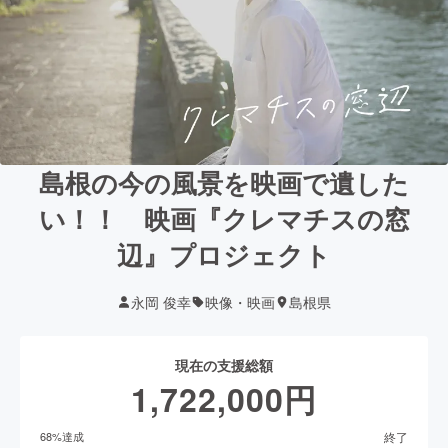
島根の今の風景を映画で遺した
い！！ 映画『クレマチスの窓
辺』プロジェクト
永岡 俊幸
映像・映画
島根県
現在の支援総額
1,722,000
円
終了
68
%達成