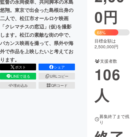
監督の永岡俊幸、共同脚本の木島
0
円
悠翔。東京で出会った島根出身の
まちづくり・地域活性化
二人で、松江市オールロケ映画
「クレマチスの窓辺」(仮)を撮影
CAMPFIRE for Social Good
CAMPFIRE Creation
68%
します。松江の素敵な街の中で、
CAMPFIREふるさと納税
machi-ya
コミュニティ
目標金額は
バカンス映画を撮って、県外や海
2,500,000円
外で作品を上映したいと考えてお
ります。
支援者数
106
ポスト
シェア
LINEで送る
URLコピー
埋め込み
QRコード
人
募集終了まで残
り