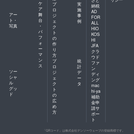
ケ
プ
実
納税
ア
ロ
施
AD
アー
舞
ジ
事
FOR
ト・
台
ェ
例
ALL
写真
・
ク
HIO
パ
ト
KOS
フ
の
HI
ォ
作
JFA
ー
り
クラ
マ
方
ウド
ン
プ
統
ファ
ス
ロ
計
ン
ソー
ジ
デ
ディ
シャ
ェ
ー
ング
ル
ク
タ
mac
グッ
ト
hi-ya
ド
の
補助
広
金申
め
請サ
方
ポー
ト
「QRコード」は株式会社デンソーウェーブの登録商標です。