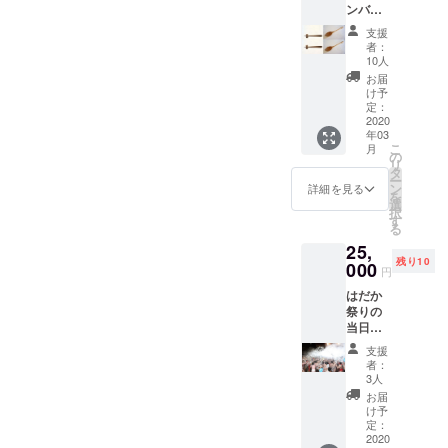
ンバー
なくな
である
りま
支援
久井町
す。 *
者：
のこだ
パッ
10人
わり家
ケージ
お届
具屋さ
デザイ
け予
ん『サ
ンはイ
定：
クラサ
2020
メージ
年03
ク』が
です。
こ
月
製作で
実際の
の
リ
使って
物とは
タ
ー
いる高
異なり
ン
詳細を見る
を
級材ブ
ますの
選
択
ラック
で、あ
す
る
ウォル
らかじ
25,
ナット
めご了
残り10
とチェ
000
承くだ
円
リーを
さい。
はだか
使用し
祭りの
て手作
当日に
りしま
会場に
す。(使
支援
お越し
用する
者：
くださ
材木の
3人
い。出
指定は
お届
場に必
お任せ
け予
要な足
くださ
定：
袋とサ
2020
い) 箸2