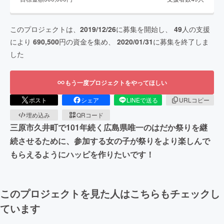
このプロジェクトは、
2019/12/26
に募集を開始し、
49
人の支援
により
690,500
円の資金を集め、
2020/01/31
に募集を終了しま
した
もう一度プロジェクトをやってほしい
ポスト
シェア
LINEで送る
URLコピー
埋め込み
QRコード
三原市久井町で101年続く広島県唯一のはだか祭りを継
続させるために、参加する女の子が祭りをより楽しんで
もらえるようにハッピを作りたいです！
このプロジェクトを見た人はこちらもチェックし
ています