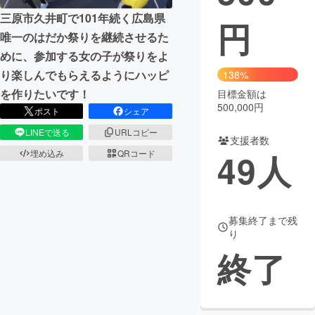
三原市久井町で101年続く広島県
円
まちづくり・地域活性化
唯一のはだか祭りを継続させるた
めに、参加する女の子が祭りをよ
CAMPFIRE for Social Good
CAMPFIRE Creation
り楽しんでもらえるようにハッピ
138%
CAMPFIREふるさと納税
machi-ya
コミュニティ
を作りたいです！
目標金額は
500,000円
ポスト
シェア
LINEで送る
URLコピー
支援者数
49
人
埋め込み
QRコード
募集終了まで残
り
終了