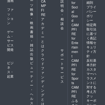
漫画
ー
CA
説
細則
for
ツ
MP
明
プライ
Soci
ファ
映
FI
会
バシー
al
ッ
像
RE
・
ポリ
Goo
ショ
・
ア
相
シー
d
ン
映
カ
談
特定商
CAM
画
デ
会
取引法
PFI
ゲー
書
ミ
に基づ
RE
ム・
籍
ー
く表記
for
サー
・
と
情報セ
Ente
ビス
雑
は
キュリ
rtain
開発
誌
ク
サ
ティ方
men
出
ラ
ポ
針
t
版
ウ
ー
反社基
CAM
ビジ
ビ
ド
ト
本方針
PFI
ネ
ュ
フ
サ
カスタ
RE
ス・
ー
ァ
ー
マーハ
for
起業
テ
ン
ビ
ラスメ
Spor
ィ
デ
ス
ントに
ts
ー
ィ
対する
CAM
・
ン
考え方
PFI
ヘ
グ
クッ
RE
ル
と
キーポ
ふる
ス
は
リシー
さと