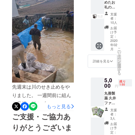
ふんどしを
めたお
楽しんでください(^-^)/
締め続け今
礼の
メール
ではレジェ
支援
をお送
者：
ンドの仲間
りいた
10人
しま
入り。三度
お届
す。
け予
のメシより
定：
はだか祭り
2020
年02
好き。つい
こ
月
の
に40歳主役
リ
タ
ー
としての参
ン
詳細を見る
を
選
加に真冬の
択
す
る
凍りつく寒
5,0
さも溶かす
残り
00
150
先週末は川のせき止めをや
円
程魂の炎を
燃やす。
丸善製
りました。 一週間前に組ん
薬 久井
ファー
だ足場に板やブルーシー
もっと見る
ムのご
支援
ト、土のうを用いて水が溜
好意で
ご支援・ご協力あ
者：
非売品
3人
まるようにします。 先輩と
の入浴
お届
りがとうございま
剤を分
け予
後輩が手伝ってくれて無事
けてい
定：