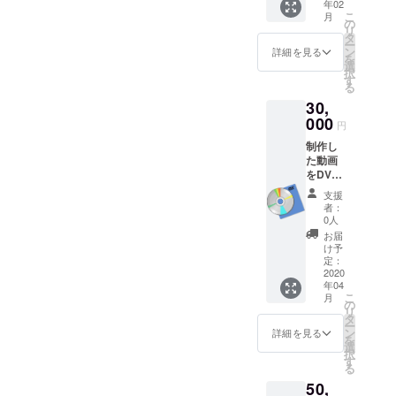
年02
ラシの
つ、箸
こ
月
セット
置き2
の
リ
をご用
つ、木
タ
ー
意して
のス
ン
詳細を見る
を
お待ち
プーン2
選
択
してい
つで
す
る
ます。
す。 本
30,
備考欄
プロ
にて靴
000
ジェク
円
のサイ
トのた
制作し
ズをお
めに作
た動画
知らせ
ります
をDVD
いただ
ので、
にして
けます
通常販
支援
お送り
でしょ
売はあ
者：
しま
うか。
りませ
0人
す。 エ
参加の
ん。
お届
ンド
手続き
け予
ロール
やサラ
定：
にお名
2020
シの巻
年04
前や会
き方、
こ
月
社名[サ
祭り後
の
リ
イズ中]
のお風
タ
ー
を(ご希
呂の利
ン
詳細を見る
を
望があ
用な
選
択
ればロ
ど、最
す
る
ゴ付き
初から
50,
で。電
最後ま