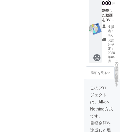
子デー
000
でガイ
円
タでの
ドしま
制作し
ご提供
す。勝
た動画
をお願
手が分
をDVD
いしま
かれ
にして
す。)入
ば、次
支援
お送り
れさせ
回以降
者：
しま
ていた
はガイ
0人
す。 エ
だきま
ド無し
お届
ンド
す。 ※
でも参
け予
ロール
備考欄
定：
加でき
にお名
2020
にてご
ること
年04
前や会
希望の
間違い
こ
月
社名[サ
お名前
の
無
リ
イズ大]
や会社
タ
し！？
ー
を(ご希
名をお
ン
※現地ま
詳細を見る
を
望があ
知らせ
選
での交
択
ればロ
くださ
す
通費は
る
ゴ付き
い。
含まれ
このプロ
で。電
ており
ジェクト
子デー
ませ
タでの
ん。
は、All-or-
ご提供
Nothing方式
をお願
いしま
です。
す。)入
目標金額を
れさせ
ていた
達成した場