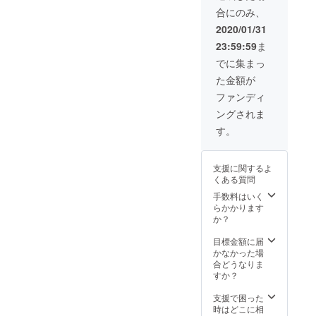
だきま
合にのみ、
す。 ※
備考欄
2020/01/31
にてご
23:59:59
ま
希望の
お名前
でに集まっ
や会社
た金額が
名をお
知らせ
ファンディ
くださ
ングされま
い。
す。
支援に関するよ
くある質問
手数料はいく
らかかります
か？
目標金額に届
かなかった場
合どうなりま
すか？
支援で困った
時はどこに相