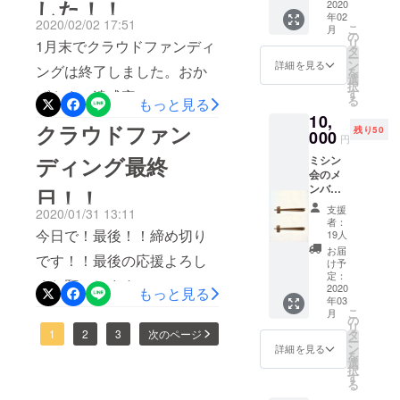
した！！
ただき
2020
終了。
年02
まし
2020/02/02 17:51
こ
月
た。 *デ
の
リ
1月末でクラウドファンディ
ザイン
タ
ー
はイ
ン
詳細を見る
ングは終了しました。おか
を
メージ
選
択
です。
す
げさまで達成率138%、50名
る
もっと見る
実際の
10,
物とは
以上からのご支援をいただ
クラウドファン
残り50
異なり
000
円
きました。本当に、ありが
ますの
ディング最終
ミシン
で、あ
とうございました！本番当
会のメ
らかじ
ンバー
めご了
日！！
日の華やかなハッピ姿をお
である
承くだ
支援
2020/01/31 13:11
久井町
さい。
楽しみに！ ※支援人数につ
者：
のこだ
今日で！最後！！締め切り
19人
いて：プロジェクトページ
わり家
お届
です！！最後の応援よろし
具屋さ
け予
での表示は49名なのです
ん『サ
定：
くお願いします！！
クラサ
2020
もっと見る
が、手渡し、振り込みで支
年03
ク』が
こ
月
製作で
援してくださった分を会計
の
リ
使って
タ
1
2
3
次のページ
ー
担当が代理で手続きをして
いる高
ン
詳細を見る
を
級材ブ
選
いる為、実数とは異なりま
択
ラック
す
る
ウォル
す。