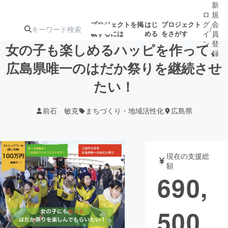
新
ロ
規
グ
会
プロジェクトを掲
はじ
プロジェクト
/
載するには
める
をさがす
イ
員
ン
登
女の子も楽しめるハッピを作って、
録
広島県唯一のはだか祭りを継続させ
たい！
人気のプロ
注目のリ
注目の新着プロ
募集終了が近いプ
もうすぐ公開
ジェクト
ターン
ジェクト
ロジェクト
されます
前石 敏克
まちづくり・地域活性化
広島県
アート・写真
音楽
現在の支援総
テクノロジー・ガジェット
ゲーム・サ
額
690,
映像・映画
書籍・雑誌
500
ビジネス・起業
チャレンジ