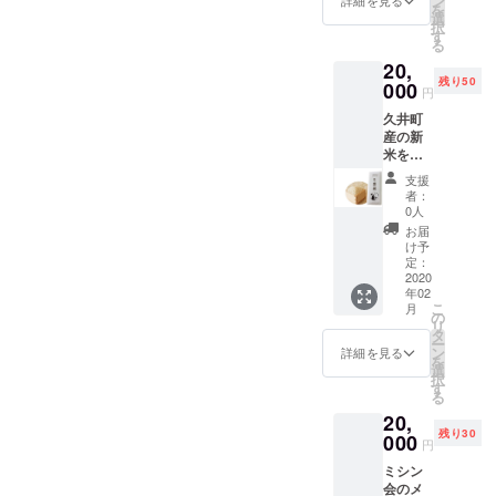
ン
詳細を見る
を
ケージ
クトの
選
択
デザイ
ために
す
る
ンはイ
作りま
20,
メージ
すの
残り50
です。
000
で、通
円
実際の
常販売
久井町
物とは
はあり
産の新
異なり
ませ
米をご
ますの
ん。
賞味く
で、あ
支援
ださ
らかじ
者：
い。 コ
めご了
0人
シヒカ
承くだ
お届
リとキ
さい。
け予
ヌヒカ
定：
リを2kg
2020
年02
ずつお
こ
月
送りし
の
リ
ます。
タ
ー
*2kgの
ン
詳細を見る
を
玄米を
選
択
精米し
す
る
てお送
20,
りしま
残り30
す。精
000
円
米した
ミシン
分、重
会のメ
量は少