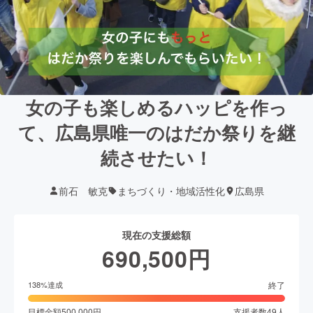
女の子も楽しめるハッピを作っ
て、広島県唯一のはだか祭りを継
続させたい！
前石 敏克
まちづくり・地域活性化
広島県
現在の支援総額
690,500
円
終了
138
%達成
目標金額
500,000
円
支援者数
49
人