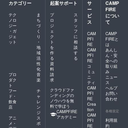
カテゴリー
起案サポート
サ
CAMP
ー
FIRE
テク
ま
プ
ス
ビ
につい
ノロ
ち
ロ
タ
ス
て
ジー
づ
ジ
ッ
・ガ
く
ェ
フ
CAM
CAMP
ジェ
り
ク
に
PFI
FIREと
ット
・
ト
相
RE
は
地
を
談
CAM
あんし
域
作
す
PFI
ん・安
活
る
る
RE
全への
性
資
コ
取り組
化
料
ミュ
み
プロ
音
請
ニ
ニュー
ダク
楽
求
ティ
ス
ト
CAM
ヘルプ
クラウドファ
フー
チ
PFI
お問い
ンディングの
ド・
ャ
RE
合わせ
ノウハウを無
飲食
レ
Crea
料で学ぼう
店
ン
tion
各種規定
CAMPFIRE
ジ
CAM
アカデミー
アニ
ス
利用規
PFI
メ・
ポ
約
RE