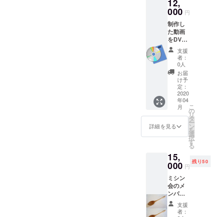
12,
ナット
または
000
円
チェ
制作し
リーを
た動画
使用し
をDVD
て手作
にして
りした
支援
お送り
箸と箸
者：
しま
置きで
0人
す。
す。(使
お届
用する
け予
材木の
定：
2020
指定は
年04
お任せ
こ
月
くださ
の
リ
い) 本プ
タ
ー
ロジェ
ン
詳細を見る
を
クトの
選
択
ために
す
る
作りま
15,
すの
残り50
000
で、通
円
常販売
ミシン
はあり
会のメ
ませ
ンバー
ん。
である
支援
久井町
者：
のこだ