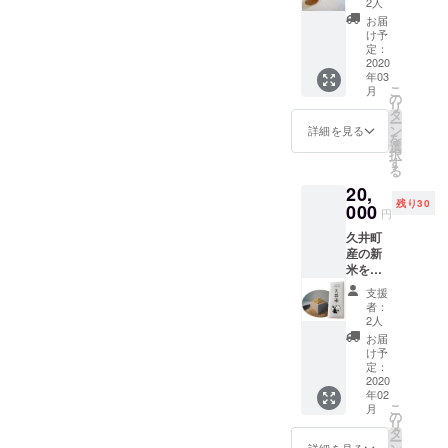
2人
わり家
お届
具屋さ
け予
ん『サ
定：
クラサ
2020
年03
ク』が
こ
月
製作で
の
リ
使って
タ
ー
いる高
ン
詳細を見る
を
級材ブ
選
択
ラック
す
る
ウォル
20,
ナット
残り30
または
000
円
チェ
久井町
リーを
産の新
使用し
米をご
手で
賞味く
削った
支援
ださ
スプー
者：
い。 コ
ンで
2人
シヒカ
す。(使
お届
リとキ
用する
け予
ヌヒカ
材木の
定：
リを2kg
2020
指定は
年02
ずつお
お任せ
こ
月
送りし
くださ
の
リ
ます。 *
い) 本プ
タ
ー
パッ
ロジェ