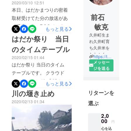
2020/03/10 12:51
本日、はだかまつりの密着
前石
取材受けてた分の放送があ
敏克
る予定です！RCCイマナマ
もっと見る
にて。 「イマナマ！元就。
久井町生ま
はだか祭り 当日
れ久井町育
外伝〜お久しぶりです！お
のタイムテーブル
ち久井米を
元気でしたか？〜」という
たらふく食
https://twitter.com/kuimishin
2020/02/15 01:44
番組内で紹介されるっぽい
べてたくま
メッセー
はだか祭り 当日のタイム
です。 はだかまつり部分は
しく成長。
ジを送る
テーブルです。 クラウド
子供の頃か
18:25頃？という情報あり。
ら親父のふ
ファンディングで制作した
もっと見る
ぜひ見てみてくださーい！
んどし姿に
ハッピは、17:00ごろからの
川の堰き止め
リターンを
憧れ男を磨
こども裸来場で見ることが
く。
2020/02/13 01:34
選ぶ
できます！ それ以外にも盛
大人の仲間
入りはもち
り沢山ですし、メインのは
2,0
ろん裸祭り
00
だか祭りは21時スタートで
円
以来25年間
心を込
す。 暖かい格好で思う存分