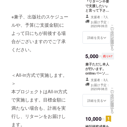
『リターン不要
2020年12月
で支援したい』
と言って下さる
方は、 こちらを
※兼子、出版社のスケジュー
支援者：7人
選択して下さ
お届け予定：
い。 兼子からお
ルや、予算(ご支援金額)に
こ
2020年09月
の
礼の個別メッ
リ
よって日にちが前後する場
タ
セージ（お一人
ー
ン
お一人別々の
詳細を見る
を
合がございますのでご了承
選
メッセージをお
択
す
送りします）
る
ください。
5,000
円
残り47
兼子ただし本人
が行います。
onlineパーソナ
＜All-in方式で実施します。
ルレッスン！ 銀
支援者：3人
座storeに行けな
＞
お届け予定：
いけど、兼子か
こ
2020年08月
本プロジェクトはAll-in方式
の
らストレッチや
リ
タ
痛み改善の指導
ー
で実施します。目標金額に
ン
を受けたい。 そ
詳細を見る
を
選
のような方に
択
満たない場合も、計画を実
す
zoom等のTV会
る
議を利用し兼子
行し、リターンをお届けし
10,000
本人がレク
円
チャーします。
ます。
検証研究成果を