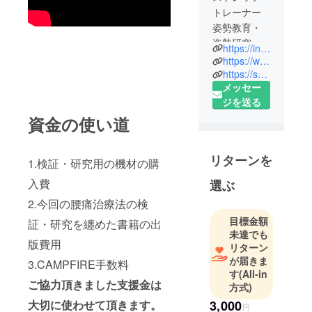
トレーナー
姿勢教育・
姿勢研究家
https://instagram.com/ssskaneko?igshid=yngetgkcolxf
早稲田大学
https://www.youtube.com/user/ssskaneko
大学院ス
https://sss-kaneko.co.jp/
メッセー
ポーツ科学
ジを送る
修士号
資金の使い道
（株）SSS
代表取締役
リターンを
1.検証・研究用の機材の購
一般社団法
人 日本ス
入費
選ぶ
トレッチト
2.今回の腰痛治療法の検
レーナー学
目標金額
証・研究を纏めた書籍の出
会
未達でも
日本スト
版費用
リターン
レッチト
が届きま
3.CAMPFIRE手数料
レーナー学
す
(All-in
ご協力頂きました支援金は
方式)
院 代表講
師
大切に使わせて頂きます。
3,000
円