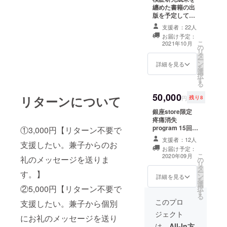
こちら1度の支援
纏めた書籍の出
につき、レッス
版を予定してい
ンを2回行いま
ます。 その本の
す。 有効期限：
支援者：22人
巻末に支援者名
2020年8月〜
お届け予定：
として、お名前
2020年12月
こ
2021年10月
の
を記載させて頂
リ
タ
きます。 「※支
ー
ン
援時、必ず備考
詳細を見る
を
選
欄にご希望のお
択
す
名前をご記入く
る
ださい。」
50,000
リターンについて
円
残り8
銀座store限定
疼痛消失
program 15回分
①3,000円【リターン不要で
通常10回の
支援者：12人
支援したい。兼子からのお
programを支援
お届け予定：
して頂いた方は
こ
2020年09月
礼のメッセージを送りま
の
15回とします。
リ
タ
こちらは銀座
ー
す。】
ン
store（東京都中
詳細を見る
を
選
央区銀座1-19-15
②5,000円【リターン不要で
択
す
ＤＡＩ３銀座本
る
社ビル1F）のみ
このプロ
支援したい。兼子から個別
有効となりま
ジェクト
にお礼のメッセージを送り
す。 有効期限：
2020年9月〜
は、
All-In方