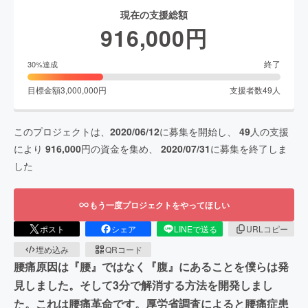
現在の支援総額
916,000
円
終了
30
%達成
目標金額
3,000,000
円
支援者数
49
人
このプロジェクトは、
2020/06/12
に募集を開始し、
49
人の支援
により
916,000
円の資金を集め、
2020/07/31
に募集を終了しま
した
もう一度プロジェクトをやってほしい
ポスト
シェア
LINEで送る
URLコピー
埋め込み
QRコード
腰痛原因は『腰』ではなく『腹』にあることを僕らは発
見しました。そして3分で解消する方法を開発しまし
た。これは腰痛革命です。厚労省調査によると腰痛症患