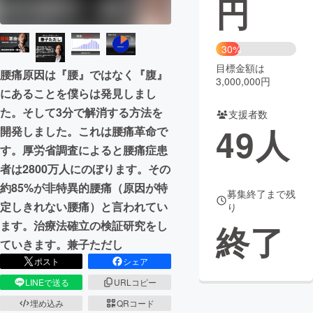
円
まちづくり・地域活性化
30%
目標金額は
CAMPFIRE for Social Good
CAMPFIRE Creation
腰痛原因は『腰』ではなく『腹』
3,000,000円
CAMPFIREふるさと納税
machi-ya
コミュニティ
にあることを僕らは発見しまし
た。そして3分で解消する方法を
支援者数
49
人
開発しました。これは腰痛革命で
す。厚労省調査によると腰痛症患
者は2800万人にのぼります。その
約85%が非特異的腰痛（原因が特
募集終了まで残
定しきれない腰痛）と言われてい
り
ます。治療法確立の検証研究をし
終了
ていきます。兼子ただし
ポスト
シェア
LINEで送る
URLコピー
埋め込み
QRコード