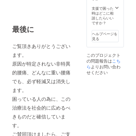
支援で困った
時はどこに相
談したらいい
ですか？
最後に
ヘルプページを
見る
ご覧頂きありがとうござい
ます。
このプロジェクト
の問題報告は
こち
原因が特定されない非特異
ら
よりお問い合わ
的腰痛、どんなに重い腰痛
せください
でも、必ず軽減又は消失し
ます。
困っている人の為に、この
治療法を社会的に広めるべ
きものだと確信していま
す。
ご賛同頂けましたら、ご支