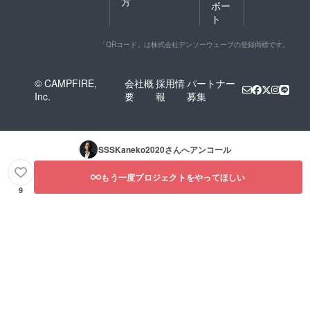
方
ポー
ト
「QRコード」は株式会社デンソーウェーブの登録商標です。
© CAMPFIRE,
会社概
採用情
パートナー
Inc.
要
報
募集
SSSKaneko2020
さんへアンコール
もう一度プロジェクトをやってほしい
9