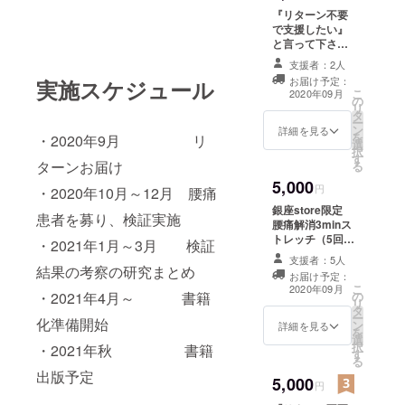
『リターン不要
日本で初め
で支援したい』
と言って下さる
て「スト
方は、 こちらを
支援者：2人
レッチ専門
選択して下さ
お届け予定：
実施スケジュール
店」を開業
い。 兼子からお
こ
2020年09月
の
礼の一斉メッ
させたカリ
リ
タ
セージ（皆さま
ー
スマトレー
ン
同一内容です）
詳細を見る
を
・2020年9月 リ
選
ナーとして
択
す
ターンお届け
る
5,000
円
・2020年10月～12月 腰痛
銀座store限定
患者を募り、検証実施
腰痛解消3minス
トレッチ（5回
・2021年1月～3月 検証
分） 兼子ただし
支援者：5人
本人がストレッ
結果の考察の研究まとめ
お届け予定：
チします！ こち
こ
2020年09月
・2021年4月～ 書籍
の
らは銀座
リ
タ
store（東京都中
ー
化準備開始
ン
央区銀座1-19-15
詳細を見る
を
選
ＤＡＩ３銀座本
択
・2021年秋 書籍
す
社ビル1F）のみ
る
有効となりま
出版予定
5,000
す。 有効期限：
円
2020年9月〜