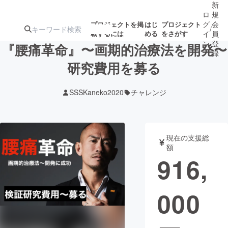
新
ロ
規
グ
会
プロジェクトを掲
はじ
プロジェクト
/
載するには
める
をさがす
イ
員
ン
登
『腰痛革命』〜画期的治療法を開発〜
録
研究費用を募る
人気のプロ
注目のリ
注目の新着プロ
募集終了が近いプ
もうすぐ公開
SSSKaneko2020
チャレンジ
ジェクト
ターン
ジェクト
ロジェクト
されます
アート・写真
音楽
現在の支援総
額
916,
テクノロジー・ガジェット
ゲーム・サ
000
映像・映画
書籍・雑誌
ビジネス・起業
チャレンジ