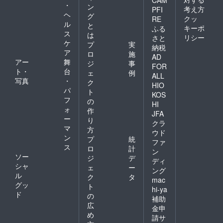
CAM
・
ン
考え方
PFI
ヘ
グ
クッ
RE
ル
と
キーポ
ふる
ス
は
リシー
さと
ケ
プ
実
納税
ア
ロ
施
AD
アー
舞
ジ
事
FOR
ト・
台
ェ
例
ALL
写真
・
ク
HIO
パ
ト
KOS
フ
の
HI
ォ
作
JFA
ー
り
クラ
マ
方
ウド
ン
プ
統
ファ
ス
ロ
計
ン
ソー
ジ
デ
ディ
シャ
ェ
ー
ング
ル
ク
タ
mac
グッ
ト
hi-ya
ド
の
補助
広
金申
め
請サ