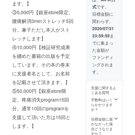
ます。】
2021年3月
式
です。
③5,000円【銀座store限定。
目標金額に
腰痛解消3minストレッチ5回
関わらず、
2020/07/31
分。兼子ただし本人がスト
23:59:59
ま
レッチします】
でに集まっ
④10,000円【検証研究成果
た金額が
を纏めた書籍の出版を予定
ファンディ
しています。その本の巻末
ングされま
す。
に支援者名として、お名前
を記載させて頂きます。】
支援に関するよ
⑤50,000円【銀座store限
くある質問
定。疼痛消失program15回
手数料はいく
らかかります
分。通常10回のprogramを
か？
支援して頂いた方は15回と
目標金額に届
かなかった場
します。】
合どうなりま
すか？