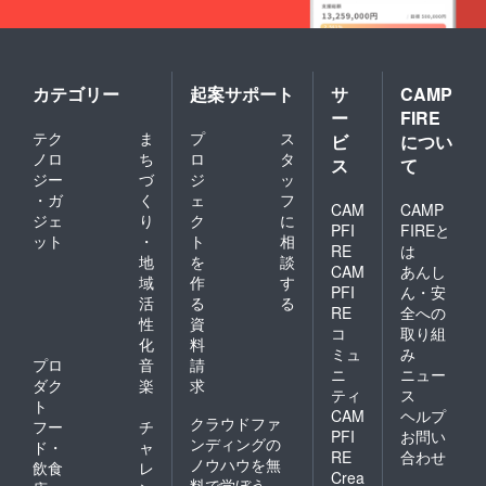
カテゴリー
起案サポート
サ
CAMP
ー
FIRE
テク
ま
プ
ス
ビ
につい
ノロ
ち
ロ
タ
ス
て
ジー
づ
ジ
ッ
・ガ
く
ェ
フ
CAM
CAMP
ジェ
り
ク
に
PFI
FIREと
ット
・
ト
相
RE
は
地
を
談
CAM
あんし
域
作
す
PFI
ん・安
活
る
る
RE
全への
性
資
コ
取り組
化
料
ミュ
み
プロ
音
請
ニ
ニュー
ダク
楽
求
ティ
ス
ト
CAM
ヘルプ
クラウドファ
フー
チ
PFI
お問い
ンディングの
ド・
ャ
RE
合わせ
ノウハウを無
飲食
レ
Crea
料で学ぼう