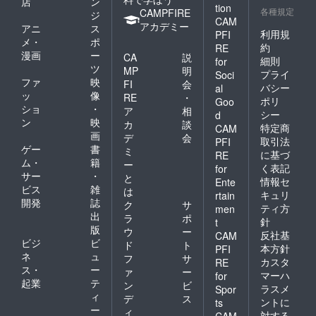
店
ン
tion
各種規定
CAMPFIRE
ジ
CAM
アカデミー
アニ
ス
利用規
PFI
メ・
ポ
約
RE
漫画
ー
CA
説
細則
for
ツ
MP
明
プライ
Soci
ファ
映
FI
会
バシー
al
ッ
像
RE
・
ポリ
Goo
ショ
・
ア
相
シー
d
ン
映
カ
談
特定商
CAM
画
デ
会
取引法
PFI
ゲー
書
ミ
に基づ
RE
ム・
籍
ー
く表記
for
サー
・
と
情報セ
Ente
ビス
雑
は
キュリ
rtain
開発
誌
ク
サ
ティ方
men
出
ラ
ポ
針
t
版
ウ
ー
反社基
CAM
ビジ
ビ
ド
ト
本方針
PFI
ネ
ュ
フ
サ
カスタ
RE
ス・
ー
ァ
ー
マーハ
for
起業
テ
ン
ビ
ラスメ
Spor
ィ
デ
ス
ントに
ts
ー
ィ
対する