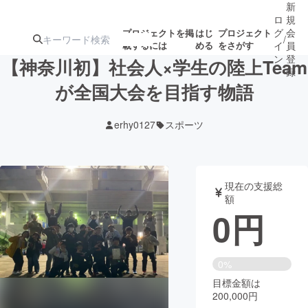
新
ロ
規
グ
会
プロジェクトを掲
はじ
プロジェクト
/
載するには
める
をさがす
イ
員
ン
登
【神奈川初】社会人×学生の陸上Team
録
が全国大会を目指す物語
人気のプロ
注目のリ
注目の新着プロ
募集終了が近いプ
もうすぐ公開
erhy0127
スポーツ
ジェクト
ターン
ジェクト
ロジェクト
されます
アート・写真
音楽
現在の支援総
額
0
円
テクノロジー・ガジェット
ゲーム・サ
映像・映画
書籍・雑誌
0%
目標金額は
200,000円
ビジネス・起業
チャレンジ