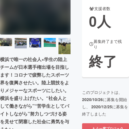
支援者数
まちづくり・地域活性化
0
人
CAMPFIRE for Social Good
CAMPFIRE Creation
CAMPFIREふるさと納税
machi-ya
コミュニティ
募集終了まで残
り
終了
横浜で唯一の社会人×学生の陸上
チームが日本選手権出場を目指し
ます！コロナで疲弊したスポーツ
界を復興させたい。陸上競技をよ
りメジャーなスポーツにしたい。
このプロジェクトは、
横浜を盛り上げたい。“社会人と
2020/10/26
に募集を開始
して働きながら”“苦学生としてバ
し、
2020/12/25
に募集を
イトしながら”努力しつづける姿
終了しました
を見せて閉塞した社会に勇気を与
もう一度プロジェク