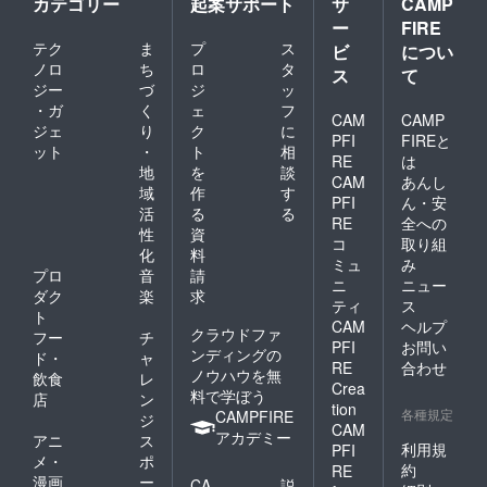
カテゴリー
起案サポート
サ
CAMP
ー
FIRE
テク
ま
プ
ス
ビ
につい
ノロ
ち
ロ
タ
ス
て
ジー
づ
ジ
ッ
・ガ
く
ェ
フ
CAM
CAMP
ジェ
り
ク
に
PFI
FIREと
ット
・
ト
相
RE
は
地
を
談
CAM
あんし
域
作
す
PFI
ん・安
活
る
る
RE
全への
性
資
コ
取り組
化
料
ミュ
み
プロ
音
請
ニ
ニュー
ダク
楽
求
ティ
ス
ト
CAM
ヘルプ
クラウドファ
フー
チ
PFI
お問い
ンディングの
ド・
ャ
RE
合わせ
ノウハウを無
飲食
レ
Crea
料で学ぼう
店
ン
tion
各種規定
CAMPFIRE
ジ
CAM
アカデミー
アニ
ス
利用規
PFI
メ・
ポ
約
RE
漫画
ー
CA
説