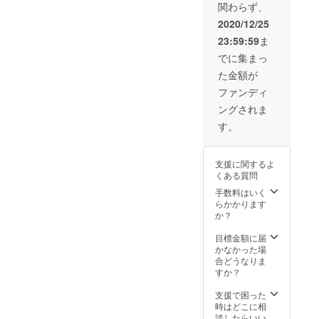
関わらず、
2020/12/25
23:59:59
ま
でに集まっ
た金額が
ファンディ
ングされま
す。
支援に関するよ
くある質問
手数料はいく
らかかります
か？
目標金額に届
かなかった場
合どうなりま
すか？
支援で困った
時はどこに相
談したらいい