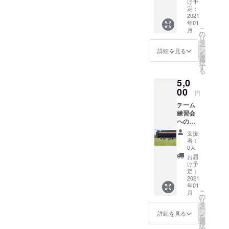
け予
は、い
定：
らすと
2021
年01
や 様
こ
月
より参
の
リ
照
タ
ー
ン
詳細を見る
を
選
択
す
る
5,0
00
円
チーム
練習会
への見
学・体
支援
験@大
者：
和なで
0人
しこス
お届
ポーツ
け予
セン
定：
ター ※
2021
年01
初心
こ
月
者、ブ
の
リ
ランク
タ
ー
の長い
ン
詳細を見る
を
方、ど
選
択
なたで