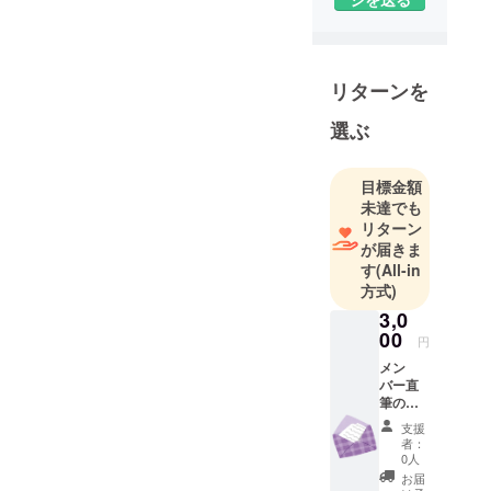
リターンを
選ぶ
目標金額
未達でも
リターン
が届きま
す
(All-in
方式)
3,0
00
円
メン
バー直
筆の感
謝のお
支援
手紙を
者：
送付し
0人
ます✉ ※
お届
画像