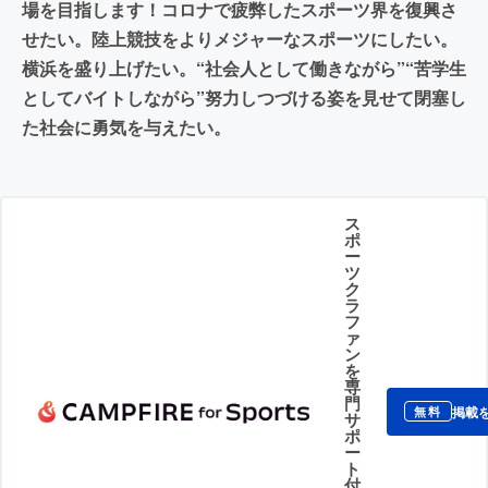
場を目指します！コロナで疲弊したスポーツ界を復興さ
せたい。陸上競技をよりメジャーなスポーツにしたい。
横浜を盛り上げたい。“社会人として働きながら”“苦学生
としてバイトしながら”努力しつづける姿を見せて閉塞し
た社会に勇気を与えたい。
ス
ポ
ー
ツ
ク
ラ
フ
ァ
ン
を
専
門
掲載
無料
サ
ポ
ー
ト
付