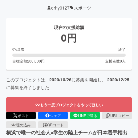
erhy0127
スポーツ
現在の支援総額
0
円
終了
0
%達成
目標金額
200,000
円
支援者数
0
人
このプロジェクトは、
2020/10/26
に募集を開始し、
2020/12/25
に募集を終了しました
もう一度プロジェクトをやってほしい
ポスト
シェア
LINEで送る
URLコピー
埋め込み
QRコード
横浜で唯一の社会人×学生の陸上チームが日本選手権出