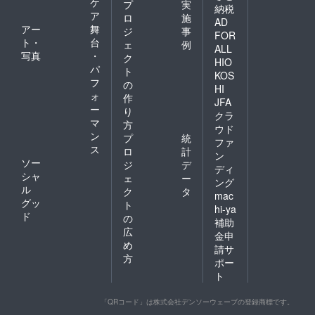
ケ
プ
実
納税
ア
ロ
施
AD
アー
舞
ジ
事
FOR
ト・
台
ェ
例
ALL
写真
・
ク
HIO
パ
ト
KOS
フ
の
HI
ォ
作
JFA
ー
り
クラ
マ
方
ウド
ン
プ
統
ファ
ス
ロ
計
ン
ソー
ジ
デ
ディ
シャ
ェ
ー
ング
ル
ク
タ
mac
グッ
ト
hi-ya
ド
の
補助
広
金申
め
請サ
方
ポー
ト
「QRコード」は株式会社デンソーウェーブの登録商標です。