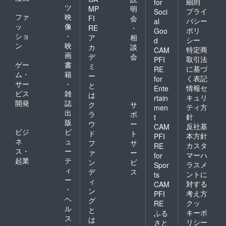
細則
for
ツ
MP
明
プライ
Soci
ファ
映
FI
会
バシー
al
ッ
像
RE
・
ポリ
Goo
ショ
・
ア
相
シー
d
ン
映
カ
談
特定商
CAM
画
デ
会
取引法
PFI
ゲー
書
ミ
に基づ
RE
ム・
籍
ー
く表記
for
サー
・
と
情報セ
Ente
ビス
雑
は
キュリ
rtain
開発
誌
ク
サ
ティ方
men
出
ラ
ポ
針
t
版
ウ
ー
反社基
CAM
ビジ
ビ
ド
ト
本方針
PFI
ネ
ュ
フ
サ
カスタ
RE
ス・
ー
ァ
ー
マーハ
for
起業
テ
ン
ビ
ラスメ
Spor
ィ
デ
ス
ントに
ts
ー
ィ
対する
CAM
・
ン
考え方
PFI
ヘ
グ
クッ
RE
ル
と
キーポ
ふる
ス
は
リシー
さと