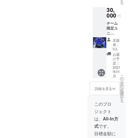
す
る
も大歓
30,
迎です
※運動
000
円
を、陸
チーム
上をと
限定ユ
ことん
ニ
楽しみ
フォー
ましょ
支援
ム(定価
う ※毎
者：
2万
週
0人
5000円)
10:00〜
お届
の提供
13:00で
け予
※販売許
の土曜
定：
可有
2021
日練習
年01
※SAC限
にご参
こ
月
定のた
加いた
の
リ
め通常
だけま
タ
ー
では買
す ※交
ン
詳細を見る
を
えない
通費は
選
択
付加価
ご負担
す
る
値があ
願いま
このプロ
ります
す
ジェクト
は、
All-In方
式
です。
目標金額に