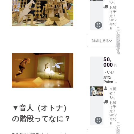
S/M/L
2人
黒or白
お届
1着 ・
け予
いいか
定：
ね
2017
年10
Palette
こ
月
トート
の
リ
バッグ
タ
ー
・ドミ
ン
詳細を見る
を
トリー
選
択
宿泊（2
す
る
人泊※組
50,
み合わ
せ自
000
円
由）利
・いい
用クー
かね
ポン
Palette
Tシャ
支援
ツ
者：
S/M/L
1人
黒or白
お届
▼音人（オトナ）
1着 ・
け予
いいか
定：
ね
2017
の階段ってなに？
年10
Palette
こ
月
トート
の
リ
バッグ
タ
ー