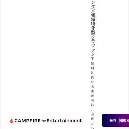
ン
タ
メ
領
域
特
化
型
ク
ラ
フ
ァ
ン
手
数
料
0
円
か
ら
実
施
可
能
。
企
画
掲載
無料
か
ら