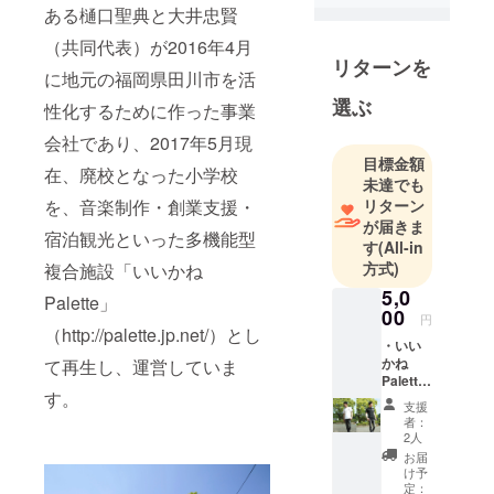
ある樋口聖典と大井忠賢
福岡地域戦
（共同代表）が2016年4月
略推進協議
リターンを
会 事務局長
に地元の福岡県田川市を活
補佐
選ぶ
性化するために作った事業
会社であり、2017年5月現
目標金額
在、廃校となった小学校
未達でも
を、音楽制作・創業支援・
リターン
が届きま
宿泊観光といった多機能型
す
(All-in
方式)
複合施設「いいかね
5,0
Palette」
00
円
（http://palette.jp.net/）とし
・いい
かね
て再生し、運営していま
Palette
す。
Tシャ
支援
ツ
者：
S/M/L
2人
黒or白
お届
1着
け予
定：