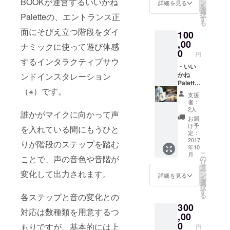
BOOKが運営するいいかね
・リ
ン
詳細を見る
を
ハーサ
選
択
Paletteの、エントランス正
ルスタ
す
る
ジオ8時
面にそびえ立つ階段をダイ
100
間利用
クーポ
,00
ナミックに使って遊び体感
ン ・ド
0
円
ミト
するインタラクティブサウ
リー宿
・いい
泊（2人
かね
ンドインスタレーション
泊※組み
Palette
（※）です。
合わせ
Tシャ
支援
自由）
ツ
者：
利用
S/M/L
2人
誰かがマイクに向かって声
クーポ
黒or白
お届
ン
1着 ・
け予
を入れている間にもうひと
いいか
定：
ね
2017
りが階段のステップを踏む
年10
Palette
こ
月
トート
ことで、声の音色や音階が
の
リ
バッグ
タ
ー
変化して出力されます。
・レ
ン
詳細を見る
を
コー
選
択
ディン
す
る
各ステップと音の変化との
グスタ
300
ジオ4時
対応は数種類を用意するつ
間利用
,00
（エン
0
もりですが、基本的には上
円