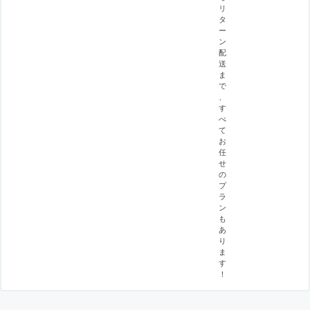
リ
タ
ー
ン
配
送
ま
で
、
す
べ
て
お
任
せ
の
プ
ラ
ン
も
あ
り
ま
す
！