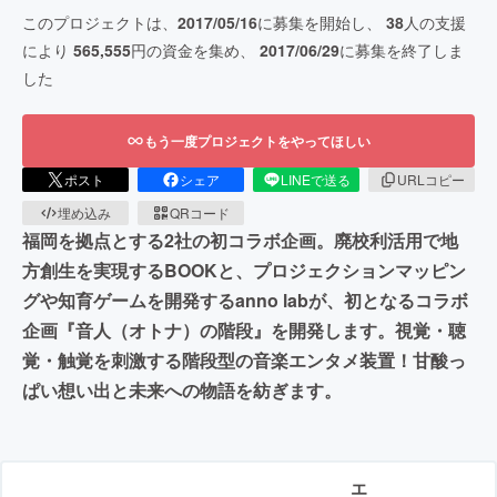
このプロジェクトは、
2017/05/16
に募集を開始し、
38
人の支援
により
565,555
円の資金を集め、
2017/06/29
に募集を終了しま
した
もう一度プロジェクトをやってほしい
ポスト
シェア
LINEで送る
URLコピー
埋め込み
QRコード
福岡を拠点とする2社の初コラボ企画。廃校利活用で地
方創生を実現するBOOKと、プロジェクションマッピン
グや知育ゲームを開発するanno labが、初となるコラボ
企画『音人（オトナ）の階段』を開発します。視覚・聴
覚・触覚を刺激する階段型の音楽エンタメ装置！甘酸っ
ぱい想い出と未来への物語を紡ぎます。
エ