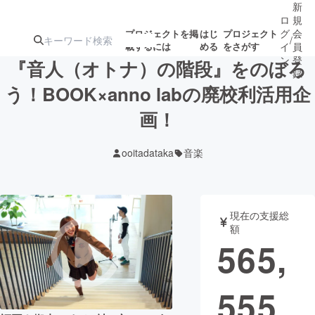
新
ロ
規
グ
会
プロジェクトを掲
はじ
プロジェクト
/
載するには
める
をさがす
イ
員
ン
登
『音人（オトナ）の階段』をのぼろ
録
う！BOOK×anno labの廃校利活用企
画！
人気のプロ
注目のリ
注目の新着プロ
募集終了が近いプ
もうすぐ公開
ジェクト
ターン
ジェクト
ロジェクト
されます
ooitadataka
音楽
アート・写真
音楽
現在の支援総
テクノロジー・ガジェット
ゲーム・サ
額
565,
映像・映画
書籍・雑誌
555
ビジネス・起業
チャレンジ