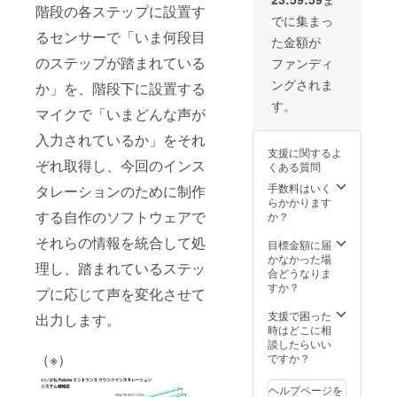
間利用
階段の各ステップに設置す
クーポ
でに集まっ
ン ・ド
るセンサーで「いま何段目
た金額が
ミト
リー宿
のステップが踏まれている
ファンディ
泊（20
ングされま
か」を、階段下に設置する
人泊※組
み合わ
す。
マイクで「いまどんな声が
せ自
由）利
入力されているか」をそれ
用クー
支援に関するよ
ポン
ぞれ取得し、今回のインス
くある質問
手数料はいく
タレーションのために制作
らかかります
する自作のソフトウェアで
か？
それらの情報を統合して処
目標金額に届
かなかった場
理し、踏まれているステッ
合どうなりま
すか？
プに応じて声を変化させて
支援で困った
出力します。
時はどこに相
談したらいい
（※）
ですか？
ヘルプページを