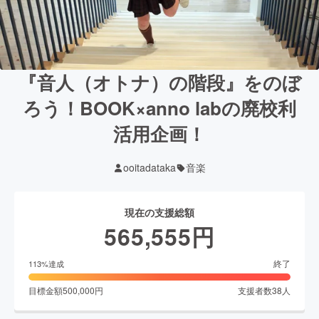
『音人（オトナ）の階段』をのぼ
ろう！BOOK×anno labの廃校利
活用企画！
ooitadataka
音楽
現在の支援総額
565,555
円
終了
113
%達成
目標金額
500,000
円
支援者数
38
人