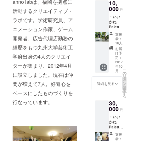
anno labは、福岡を拠点に
10,
000
円
活動するクリエイティブ・
・いい
ラボです。学術研究員、ア
かね
Palette
ニメーション作家、ゲーム
Tシャ
支援
ツ
開発者、広告代理店勤務の
者：
S/M/L
16人
経歴をもつ九州大学芸術工
黒or白
お届
1着 ・
け予
学府出身の4人のクリエイ
いいか
定：
ね
2017
ターが集まり、2012年4月
年10
Palette
こ
月
トート
の
に設立しました。現在は仲
リ
バッグ
タ
ー
間が増えて7人。好奇心を
ン
詳細を見る
を
選
択
ベースにしたものづくりを
す
る
行なっています。
30,
000
円
・いい
かね
Palette
Tシャ
支援
ツ
者：