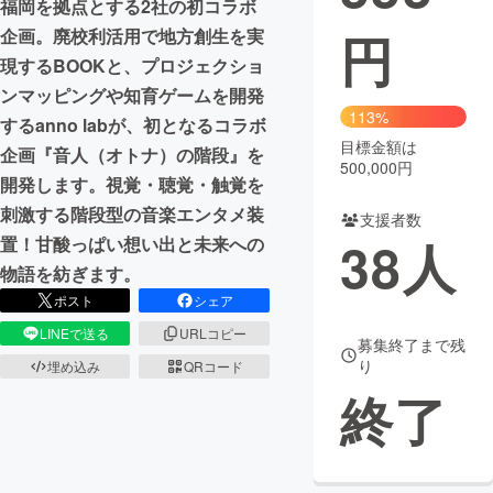
福岡を拠点とする2社の初コラボ
円
企画。廃校利活用で地方創生を実
まちづくり・地域活性化
現するBOOKと、プロジェクショ
ンマッピングや知育ゲームを開発
CAMPFIRE for Social Good
CAMPFIRE Creation
113%
するanno labが、初となるコラボ
CAMPFIREふるさと納税
machi-ya
コミュニティ
目標金額は
企画『音人（オトナ）の階段』を
500,000円
開発します。視覚・聴覚・触覚を
刺激する階段型の音楽エンタメ装
支援者数
38
人
置！甘酸っぱい想い出と未来への
物語を紡ぎます。
ポスト
シェア
LINEで送る
URLコピー
募集終了まで残
り
埋め込み
QRコード
終了