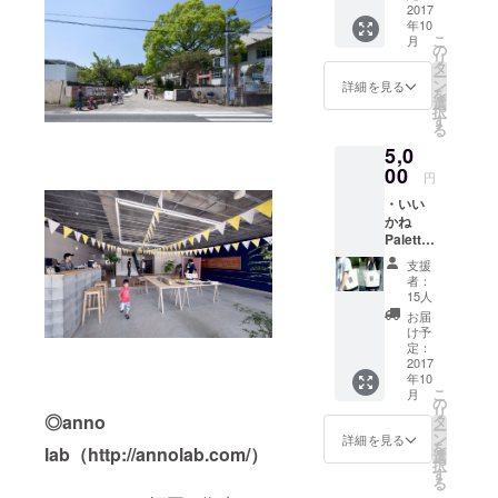
2017
年10
こ
月
の
リ
タ
ー
ン
詳細を見る
を
選
択
す
る
5,0
00
円
・いい
かね
Palette
トート
支援
バッグ
者：
15人
お届
け予
定：
2017
年10
こ
月
の
リ
◎
anno
タ
ー
ン
詳細を見る
を
lab（http://annolab.com/）
選
択
す
る