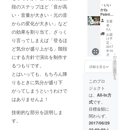
ジニア
あり）
・いい
段のステップほど「音が高
クーポ
かね
い・音量が大きい・元の音
ン ・ド
Palette
ミト
Tシャ
支援
からの変化が大きい」など
リー宿
ツ
者：
泊（4人
S/M/L
0人
の効果を割り当て、ざっく
泊※組み
黒or白
お届
合わせ
1着 ・
け予
り言ってしまえば「登るほ
自由）
いいか
定：
利用
ね
2017
ど気分が盛り上がる」階段
年10
クーポ
Palette
こ
月
ン
トート
にする方針で演出を制作す
の
リ
バッグ
タ
ー
るつもりです。
・レ
ン
詳細を見る
を
コー
選
とはいっても、もちろん降
択
ディン
す
る
グスタ
このプロ
りるときに気分が盛り下
ジオ8時
ジェクト
間利用
がってしまうというわけで
（エン
は、
All-In方
ジニア
はありませんよ！
式
です。
あり）
クーポ
目標金額に
技術的な部分を説明しま
ン ・リ
関わらず、
ハーサ
す。
ルスタ
2017/06/29
ジオ8時
23:59:59
ま