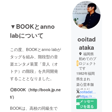
▼BOOKとanno
labについて
ooitad
ataka
この度、BOOKとanno labが
福岡県
タッグを組み、階段型の音
初めてのプ
ロジェクト
楽エンタメ装置「音人（オ
です
トナ）の階段」を共同開発
1982年福岡
することとなりました。
県生まれ
楽心堂本舗
◎BOOK（http://book.jp.ne
株式会社 代
ooitadataka
表取締役社
https://rakushindo.jp/
t/）
長
メッセー
九州大学 客
ジを送る
BOOKは、高校の同級生で
員助教