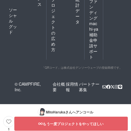
ファ
ス
ロ
計
ン
ソー
ジ
デ
ディ
シャ
ェ
ー
ング
ル
ク
タ
mac
グッ
ト
hi-ya
ド
の
補助
広
金申
め
請サ
方
ポー
ト
「QRコード」は株式会社デンソーウェーブの登録商標です。
© CAMPFIRE,
会社概
採用情
パートナー
Inc.
要
報
募集
MitoHaruka
さんへアンコール
もう一度プロジェクトをやってほしい
1