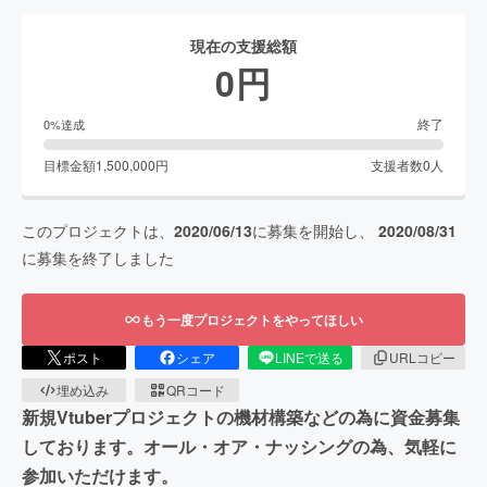
現在の支援総額
0
円
終了
0
%達成
目標金額
1,500,000
円
支援者数
0
人
このプロジェクトは、
2020/06/13
に募集を開始し、
2020/08/31
に募集を終了しました
もう一度プロジェクトをやってほしい
ポスト
シェア
LINEで送る
URLコピー
埋め込み
QRコード
新規Vtuberプロジェクトの機材構築などの為に資金募集
しております。オール・オア・ナッシングの為、気軽に
参加いただけます。