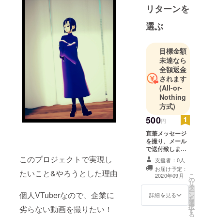
リターンを
選ぶ
目標金額
未達なら
全額返金
されます
(All-or-
Nothing
方式)
500
円
直筆メッセージ
を撮り、メール
で送付致しま
す。 (お届け予定
このプロジェクトで実現し
支援者：0人
は最速でお届け
お届け予定：
たいこと&やろうとした理由
できた際の日付
こ
2020年09月
の
となります。)
リ
タ
ー
個人VTuberなので、企業に
ン
詳細を見る
を
選
択
劣らない動画を撮りたい！
す
る