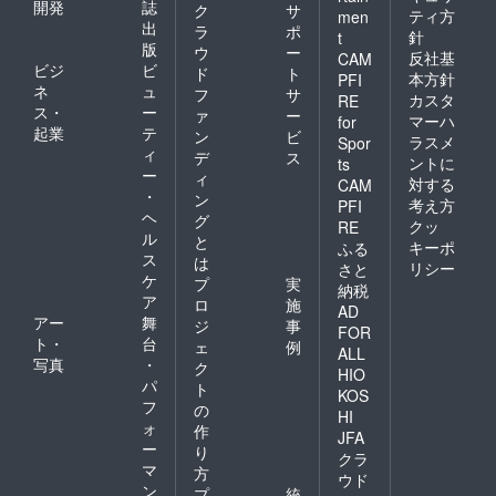
開発
誌
ク
サ
ティ方
men
出
ラ
ポ
針
t
版
ウ
ー
反社基
CAM
ビジ
ビ
ド
ト
本方針
PFI
ネ
ュ
フ
サ
カスタ
RE
ス・
ー
ァ
ー
マーハ
for
起業
テ
ン
ビ
ラスメ
Spor
ィ
デ
ス
ントに
ts
ー
ィ
対する
CAM
・
ン
考え方
PFI
ヘ
グ
クッ
RE
ル
と
キーポ
ふる
ス
は
リシー
さと
ケ
プ
実
納税
ア
ロ
施
AD
アー
舞
ジ
事
FOR
ト・
台
ェ
例
ALL
写真
・
ク
HIO
パ
ト
KOS
フ
の
HI
ォ
作
JFA
ー
り
クラ
マ
方
ウド
ン
プ
統