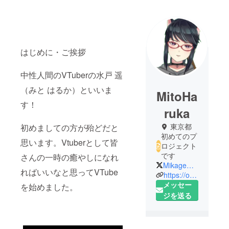
はじめに・ご挨拶
中性人間のVTuberの水戸 遥
（みと はるか）といいま
MitoHa
す！
ruka
東京都
初めましての方が殆どだと
初めてのプ
思います。Vtuberとして皆
ロジェクト
です
さんの一時の癒やしになれ
MikageRiN_V
ればいいなと思ってVTube
https://one-stride.com/
メッセー
を始めました。
ジを送る