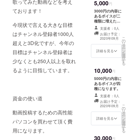
歌ってみた動画などを考え
5,000
円
ております！
3000円の内容に
あるボイスが二
種類に増えた物
今現状で言える大きな目標
になります。
支援者：0人
はチャンネル登録者1000人
お届け予定：
こ
2020年09月
の
超えと3D化ですが、今年の
リ
タ
ー
ン
詳細を見る
目標はチャンネル登録者は
を
選
択
少なくとも250人以上を取れ
す
る
るように目指しています。
10,000
円
5000円の内容に
あるボイスが四
種になります。
支援者：0人
資金の使い道
お届け予定：
こ
2020年09月
の
リ
動画投稿するための高性能
タ
ー
ン
詳細を見る
パソコンを買わせて頂く費
を
選
択
す
用になります。
る
30,000
円