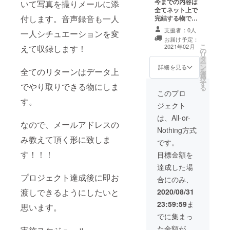
今までの内容は
いて写真を撮りメールに添
全てネット上で
付します。音声録音も一人
完結する物でし
たが、こちらで
支援者：0人
一人シチュエーションを変
は任意で実物を
お届け予定：
手に取っていた
こ
2021年02月
えて収録します！
の
だくことが出来
リ
タ
ます。 それ以外
ー
ン
にはオリジナル
詳細を見る
全てのリターンはデータ上
を
選
のシチュエー
択
す
ションで短編小
でやり取りできる物にしま
る
説(ライトノベ
このプロ
す。
ル)を同梱致しま
ジェクト
す。
は、All-or-
なので、メールアドレスの
Nothing方式
み教えて頂く形に致しま
です。
す！！！
目標金額を
達成した場
プロジェクト達成後に即お
合にのみ、
渡しできるようにしたいと
2020/08/31
23:59:59
ま
思います。
でに集まっ
た金額が