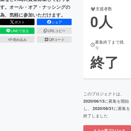
す。オール・オア・ナッシングの
支援者数
まちづくり・地域活性化
0
人
為、気軽に参加いただけます。
ポスト
シェア
CAMPFIRE for Social Good
CAMPFIRE Creation
LINEで送る
URLコピー
CAMPFIREふるさと納税
machi-ya
コミュニティ
埋め込み
QRコード
募集終了まで残
り
終了
このプロジェクトは、
2020/06/13
に募集を開始
し、
2020/08/31
に募集を
終了しました
もう一度プロジェク