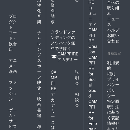
RE
全への
性
資
コ
取り組
化
料
ミュ
み
プロ
音
請
ニ
ニュー
ダク
楽
求
ティ
ス
ト
CAM
ヘルプ
クラウドファ
フー
チ
PFI
お問い
ンディングの
ド・
ャ
RE
合わせ
ノウハウを無
飲食
レ
Crea
料で学ぼう
店
ン
tion
各種規定
CAMPFIRE
ジ
CAM
アカデミー
アニ
ス
利用規
PFI
メ・
ポ
約
RE
漫画
ー
CA
説
細則
for
ツ
MP
明
プライ
Soci
ファ
映
FI
会
バシー
al
ッ
像
RE
・
ポリ
Goo
ショ
・
ア
相
シー
d
ン
映
カ
談
特定商
CAM
画
デ
会
取引法
PFI
ゲー
書
ミ
に基づ
RE
ム・
籍
ー
く表記
for
サー
・
と
情報セ
Ente
ビス
雑
は
キュリ
rtain