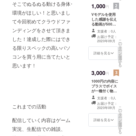
そこでぬるぬる動ける身体･
1,000
円
環境がほしい！と思いまし
Vモデルを使用
した感謝を伝え
て今回初めてクラウドファ
る動画が500円
の内容にプラス
ンディングをさせて頂きま
支援者：0人
されたものにな
お届け予定：
した！達成した際にはでき
ります。
こ
2020年09月
の
リ
る限りスペックの高いパソ
タ
ー
ン
詳細を見る
を
コンを買う用に当てたいと
選
択
す
思います！
る
3,000
円
1000円の内容に
プラスでボイス
が一種付く物に
なります。
支援者：0人
お届け予定：
これまでの活動
こ
2020年09月
の
リ
タ
ー
配信していく内容はゲーム
ン
詳細を見る
を
選
択
実況、生配信での雑談、
す
る