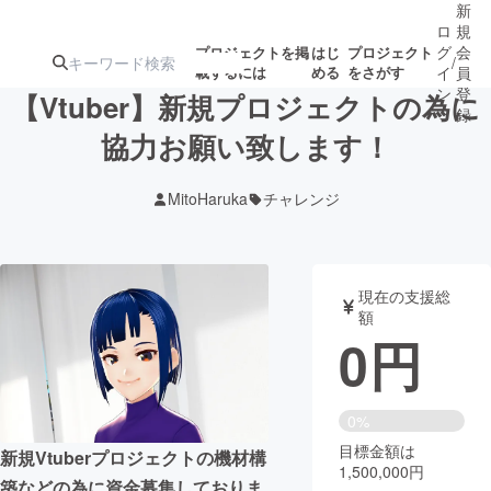
新
ロ
規
グ
会
プロジェクトを掲
はじ
プロジェクト
/
載するには
める
をさがす
イ
員
ン
登
【Vtuber】新規プロジェクトの為に
録
協力お願い致します！
人気のプロ
注目のリ
注目の新着プロ
募集終了が近いプ
もうすぐ公開
MitoHaruka
チャレンジ
ジェクト
ターン
ジェクト
ロジェクト
されます
アート・写真
音楽
現在の支援総
額
0
円
テクノロジー・ガジェット
ゲーム・サ
映像・映画
書籍・雑誌
0%
目標金額は
新規Vtuberプロジェクトの機材構
1,500,000円
ビジネス・起業
チャレンジ
築などの為に資金募集しておりま