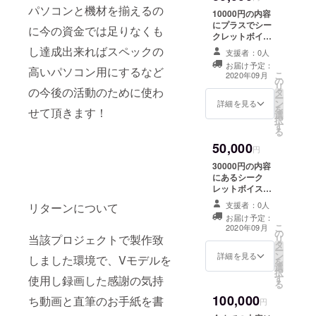
パソコンと機材を揃えるの
10000円の内容
にプラスでシー
に今の資金では足りなくも
クレットボイス
が一種付きま
し達成出来ればスペックの
支援者：0人
す。
お届け予定：
高いパソコン用にするなど
こ
2020年09月
の
リ
の今後の活動のために使わ
タ
ー
ン
詳細を見る
を
せて頂きます！
選
択
す
る
50,000
円
30000円の内容
にあるシーク
レットボイスが
二種になりま
支援者：0人
リターンについて
す。
お届け予定：
こ
2020年09月
の
当該プロジェクトで製作致
リ
タ
ー
ン
詳細を見る
しました環境で、Vモデルを
を
選
択
す
使用し録画した感謝の気持
る
100,000
ち動画と直筆のお手紙を書
円