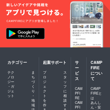
カテゴリー
起案サポート
サ
CAMP
ー
FIRE
テク
ま
プ
ス
ビ
につい
ノロ
ち
ロ
タ
ス
て
ジー
づ
ジ
ッ
・ガ
く
ェ
フ
CAM
CAMP
ジェ
り
ク
に
PFI
FIREと
ット
・
ト
相
RE
は
地
を
談
CAM
あんし
域
作
す
PFI
ん・安
活
る
る