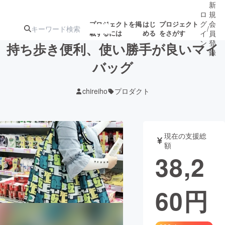
新
ロ
規
グ
会
プロジェクトを掲
はじ
プロジェクト
/
載するには
める
をさがす
イ
員
ン
登
持ち歩き便利、使い勝手が良いマイ
録
バッグ
人気のプロ
注目のリ
注目の新着プロ
募集終了が近いプ
もうすぐ公開
chireiho
プロダクト
ジェクト
ターン
ジェクト
ロジェクト
されます
アート・写真
音楽
現在の支援総
額
38,2
テクノロジー・ガジェット
ゲーム・サ
60
円
映像・映画
書籍・雑誌
ビジネス・起業
チャレンジ