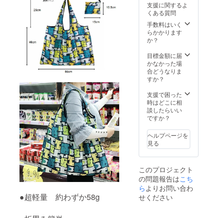
支援に関するよ
くある質問
手数料はいく
らかかります
か？
目標金額に届
かなかった場
合どうなりま
すか？
支援で困った
時はどこに相
談したらいい
ですか？
ヘルプページを
見る
このプロジェクト
の問題報告は
こち
ら
よりお問い合わ
●超軽量 約わずか58g
せください