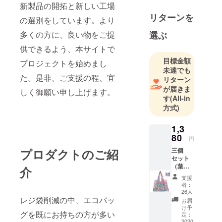
新製品の開拓と新しい工場
2019年末～
リターンを
中国に滞在
の選別をしています。より
（コロナ影
選ぶ
多くの方に、良い物をご提
響）
供できるよう、本サイトで
中国に滞在
目標金額
プロジェクトを始めまし
未達でも
しながら、
た。是非、ご支援の程、宜
リターン
新しい工場
が届きま
しく御願い申し上げます。
の開拓とア
す
(All-in
イテムの開
方式)
発をしてお
ります。
1,3
体験し、良
80
円
いなあと
三個
プロダクトのご紹
思ったアイ
セット
（葉の
介
テムを随時
模様、
支援
皆様に発信
多肉植
者：
物模
していきま
26人
様、動
レジ袋削減の中、エコバッ
お届
す。
物模
け予
グを既にお持ちの方が多い
様）
定：
2020