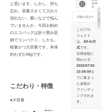
是非、ご支
と思います。しかし、持ち
年08
援の程、宜
こ
月
の
忘れ、容量小さくて入れり
リ
しくお願い
タ
ー
ン
致します。
詳細を見る
切れない、重いなどで悩ん
を
選
択
す
でいませんか。今回お勧め
る
このプロ
のエコバッグは折り畳み収
ジェクト
納でコンパクト、しかも、
は、
All-In方
軽量かつ大容量です。本体
式
です。
目標金額に
約わずか58gです。
関わらず、
2020/07/20
23:59:59
ま
でに集まっ
た金額が
こだわり・特徴
ファンディ
ングされま
●大容量
す。