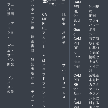
CAM
アカデミー
アニ
ス
利用規
PFI
メ・
ポ
約
RE
漫画
ー
CA
説
細則
for
ツ
MP
明
プライ
Soci
ファ
映
FI
会
バシー
al
ッ
像
RE
・
ポリ
Goo
ショ
・
ア
相
シー
d
ン
映
カ
談
特定商
CAM
画
デ
会
取引法
PFI
ゲー
書
ミ
に基づ
RE
ム・
籍
ー
く表記
for
サー
・
と
情報セ
Ente
ビス
雑
は
キュリ
rtain
開発
誌
ク
サ
ティ方
men
出
ラ
ポ
針
t
版
ウ
ー
反社基
CAM
ビジ
ビ
ド
ト
本方針
PFI
ネ
ュ
フ
サ
カスタ
RE
ス・
ー
ァ
ー
マーハ
for
起業
テ
ン
ビ
ラスメ
Spor
ィ
デ
ス
ントに
ts
ー
ィ
対する
CAM
・
ン
考え方
PFI