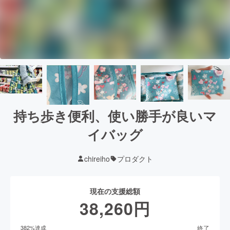
持ち歩き便利、使い勝手が良いマ
イバッグ
chireiho
プロダクト
現在の支援総額
38,260
円
終了
382
%達成