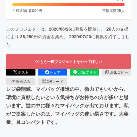
目標金額
10,000
円
支援者数
26
人
このプロジェクトは、
2020/06/26
に募集を開始し、
26
人の支援
により
38,260
円の資金を集め、
2020/07/20
に募集を終了しまし
た
もう一度プロジェクトをやってほしい
ポスト
シェア
LINEで送る
URLコピー
埋め込み
QRコード
レジ袋削減、マイバッグ推進の中、微力でもいいから、
環境に貢献したいという気持ちがお持ちの方が多いと思
います。世の中に様々なマイバッグが出ております。私
がご提案したいのは、マイバッグの使い易さです。大容
量、且コンパクトです。