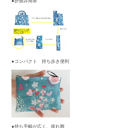
●折畳み簡単
●コンパクト 持ち歩き便利
●持ち手幅が広く、疲れ難