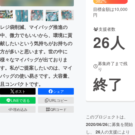
382%
目標金額は10,000
まちづくり・地域活性化
円
レジ袋削減、マイバッグ推進の
支援者数
CAMPFIRE for Social Good
CAMPFIRE Creation
26
人
中、微力でもいいから、環境に貢
CAMPFIREふるさと納税
machi-ya
コミュニティ
献したいという気持ちがお持ちの
方が多いと思います。世の中に
様々なマイバッグが出ておりま
募集終了まで残
す。私がご提案したいのは、マイ
り
バッグの使い易さです。大容量、
終了
且コンパクトです。
ポスト
シェア
LINEで送る
URLコピー
埋め込み
QRコード
このプロジェクトは、
2020/06/26
に募集を開始
し、
26
人の支援により