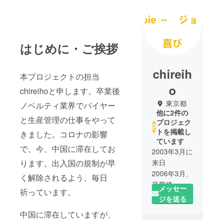
はじめに・ご挨拶
chireih
本プロジェクトの担当
o
chireihoと申します。卒業後
東京都
ノベルティ業界でバイヤー
他に2件の
と生産管理の仕事をやって
プロジェク
トを掲載し
きました。コロナの影響
ています
で、今、中国に滞在してお
2003年3月に
ります。出入国の規制が早
来日
2006年3月、
く解除されるよう、毎日
卒業後、製
メッセー
祈っています。
造メーカー
ジを送る
や貿易商社
中国に滞在していますが、
に勤務