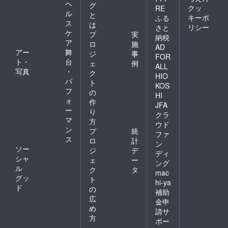
ヘ
グ
クッ
RE
ル
と
キーポ
ふる
ス
は
リシー
さと
ケ
プ
実
納税
ア
ロ
施
AD
アー
舞
ジ
事
FOR
ト・
台
ェ
例
ALL
写真
・
ク
HIO
パ
ト
KOS
フ
の
HI
ォ
作
JFA
ー
り
クラ
マ
方
ウド
ン
プ
統
ファ
ス
ロ
計
ン
ソー
ジ
デ
ディ
シャ
ェ
ー
ング
ル
ク
タ
mac
グッ
ト
hi-ya
ド
の
補助
広
金申
め
請サ
方
ポー