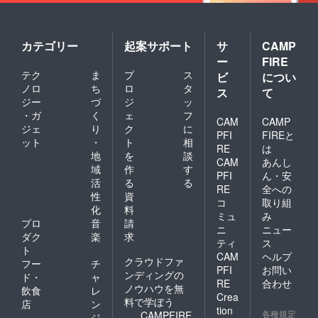
カテゴリー
起案サポート
サ
CAMP
ー
FIRE
テク
ま
プ
ス
ビ
につい
ノロ
ち
ロ
タ
ス
て
ジー
づ
ジ
ッ
・ガ
く
ェ
フ
CAM
CAMP
ジェ
り
ク
に
PFI
FIREと
ット
・
ト
相
RE
は
地
を
談
CAM
あんし
域
作
す
PFI
ん・安
活
る
る
RE
全への
性
資
コ
取り組
化
料
ミュ
み
プロ
音
請
ニ
ニュー
ダク
楽
求
ティ
ス
ト
CAM
ヘルプ
クラウドファ
フー
チ
PFI
お問い
ンディングの
ド・
ャ
RE
合わせ
ノウハウを無
飲食
レ
Crea
料で学ぼう
店
ン
tion
各種規定
CAMPFIRE
ジ