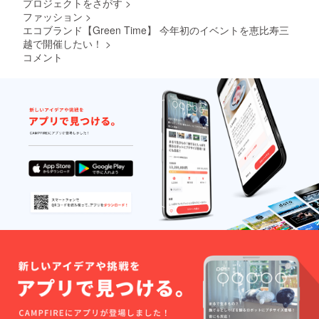
プロジェクトをさがす
>
にお選
ファッション
>
びいた
しまし
エコブランド【Green Time】 今年初のイベントを恵比寿三
た。 ぜ
越で開催したい！
>
ひご活
コメント
用くだ
さい。