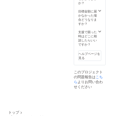
フにし
ます。
か？
た自然
生活に
のエネ
身近
目標金額に届
ルギー
な、使
かなかった場
を感じ
いやす
合どうなりま
させる
いもの
すか？
ブレス
をリ
レット
ターン
支援で困った
です。
にお選
時はどこに相
また、
びいた
談したらいい
現代社
しまし
ですか？
会に通
た。 ぜ
じる山
ひご活
ヘルプページを
本五十
用くだ
見る
六の格
さい。
言クリ
アファ
このプロジェクト
イルが
の問題報告は
こち
セット
になり
ら
よりお問い合わ
ます。
せください
生活に
身近
な、使
いやす
いもの
をリ
トップ
>
ターン