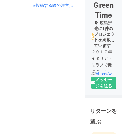
Green
※投稿する際の注意点
Time
広島県
他に1件の
プロジェク
トを掲載し
ています
２０１７年
イタリア・
ミラノで開
催された展
https://www.green-time.jp/
示会で、木
メッセー
製腕時計ブ
ジを送る
ランド
「Green
Time」に出
リターンを
会いまし
た。地球環
選ぶ
境に配慮し
たブランド