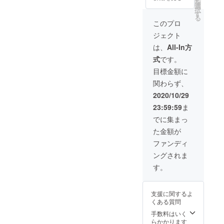
を
ジナル
きませ
選
会に通
た。 ぜ
択
クリア
んので
す
じる山
ひご活
る
ファイ
ご了承
本五十
このプロ
用くだ
ル「男
くださ
六の格
さい。
ジェクト
の修
い。）
言クリ
行・全
どれも
アファ
は、
All-In方
文」 ブ
幸運を
イルが
式
です。
レス
モチー
セット
レット
フにし
になり
目標金額に
のモ
た自然
ます。
関わらず、
チーフ
のエネ
生活に
はどれ
ルギー
身近
2020/10/29
が届く
を感じ
な、使
23:59:59
ま
かはお
させる
いやす
楽しみ
ブレス
いもの
でに集まっ
に！
レット
をリ
た金額が
（モ
です。
ターン
チーフ
また、
にお選
ファンディ
のご指
現代社
びいた
ングされま
定はで
会に通
しまし
きませ
じる山
た。 ぜ
す。
んので
本五十
ひご活
ご了承
六の格
用くだ
くださ
言クリ
さい。
支援に関するよ
い。）
アファ
くある質問
どれも
イルが
幸運を
セット
手数料はいく
モチー
になり
らかかります