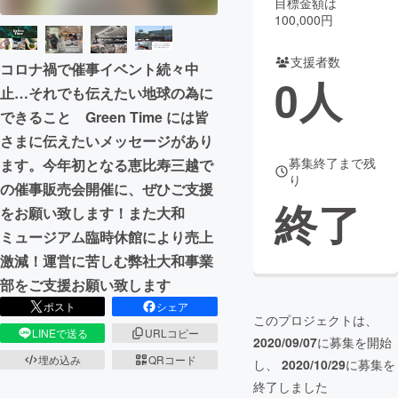
目標金額は
100,000円
まちづくり・地域活性化
支援者数
コロナ禍で催事イベント続々中
0
人
CAMPFIRE for Social Good
CAMPFIRE Creation
止…それでも伝えたい地球の為に
CAMPFIREふるさと納税
machi-ya
コミュニティ
できること Green Time には皆
さまに伝えたいメッセージがあり
募集終了まで残
ます。今年初となる恵比寿三越で
り
の催事販売会開催に、ぜひご支援
終了
をお願い致します！また大和
ミュージアム臨時休館により売上
激減！運営に苦しむ弊社大和事業
部をご支援お願い致します
ポスト
シェア
このプロジェクトは、
LINEで送る
URLコピー
2020/09/07
に募集を開始
埋め込み
QRコード
し、
2020/10/29
に募集を
終了しました