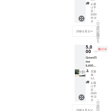
(黒系)ど
はどれ
ルギー
お届
れか1本
が届く
を感じ
け予
+ 660
かはお
定：
させる
円相当
2020
楽しみ
ブレス
年12
戦艦大
に！
レット
こ
月
和
（モ
の
です。
リ
ショッ
チーフ
タ
また、
ー
プオリ
のご指
ン
現代社
詳細を見る
を
ジナル
定はで
選
会に通
択
クリア
きませ
す
じる山
る
ファイ
んので
本五十
5,0
ル「男
ご了承
六の格
残り10
の修
00
くださ
言クリ
円
行・全
い。）
アファ
GreenTi
文」 ブ
どれも
イルが
me
レス
幸運を
セット
6,600円
レット
モチー
になり
相当ブ
のモ
フにし
ます。
支援
レス
チーフ
た自然
生活に
者：
レット
はどれ
のエネ
0人
身近
(木目)ど
が届く
ルギー
な、使
お届
れか1本
かはお
を感じ
け予
いやす
+ 660
楽しみ
定：
させる
いもの
円相当
2020
に！
ブレス
をリ
年12
戦艦大
（モ
レット
ターン
こ
月
和
チーフ
の
です。
にお選
リ
ショッ
のご指
タ
また、
びいた
ー
プオリ
定はで
ン
現代社
詳細を見る
しまし