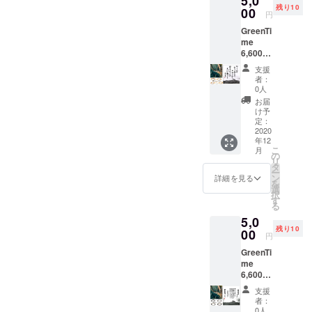
5,0
をぜひご検
残り10
「やっ
00
円
討くださ
てみ
GreenTi
い。
せ・全
me
文」 ブ
6,600円
レス
相当ブ
レット
支援
レス
のモ
者：
レット
チーフ
0人
(木目)ど
はどれ
お届
れか1本
が届く
け予
+ 660
かはお
定：
円相当
2020
楽しみ
年12
戦艦大
に！
こ
月
和
（モ
の
リ
ショッ
チーフ
タ
ー
プオリ
のご指
ン
詳細を見る
を
ジナル
定はで
選
択
クリア
きませ
す
る
ファイ
んので
5,0
ル
ご了承
残り10
「やっ
00
くださ
円
てみ
い。）
GreenTi
せ・全
どれも
me
文」 ブ
幸運を
6,600円
レス
モチー
相当ブ
レット
フにし
支援
レス
のモ
た自然
者：
レット
チーフ
のエネ
0人