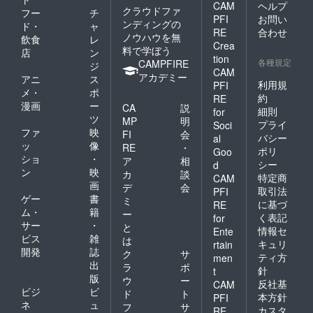
CAM
ヘルプ
クラウドファ
フー
チ
PFI
お問い
ンディングの
ド・
ャ
RE
合わせ
ノウハウを無
飲食
レ
Crea
料で学ぼう
店
ン
tion
各種規定
CAMPFIRE
ジ
CAM
アカデミー
アニ
ス
利用規
PFI
メ・
ポ
約
RE
漫画
ー
CA
説
細則
for
ツ
MP
明
プライ
Soci
ファ
映
FI
会
バシー
al
ッ
像
RE
・
ポリ
Goo
ショ
・
ア
相
シー
d
ン
映
カ
談
特定商
CAM
画
デ
会
取引法
PFI
ゲー
書
ミ
に基づ
RE
ム・
籍
ー
く表記
for
サー
・
と
情報セ
Ente
ビス
雑
は
キュリ
rtain
開発
誌
ク
サ
ティ方
men
出
ラ
ポ
針
t
版
ウ
ー
反社基
CAM
ビジ
ビ
ド
ト
本方針
PFI
ネ
ュ
フ
サ
カスタ
RE