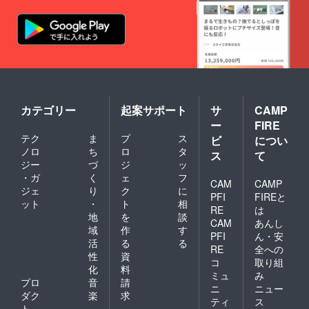
カテゴリー
起案サポート
サ
CAMP
ー
FIRE
テク
ま
プ
ス
ビ
につい
ノロ
ち
ロ
タ
ス
て
ジー
づ
ジ
ッ
・ガ
く
ェ
フ
CAM
CAMP
ジェ
り
ク
に
PFI
FIREと
ット
・
ト
相
RE
は
地
を
談
CAM
あんし
域
作
す
PFI
ん・安
活
る
る
RE
全への
性
資
コ
取り組
化
料
ミュ
み
プロ
音
請
ニ
ニュー
ダク
楽
求
ティ
ス
ト