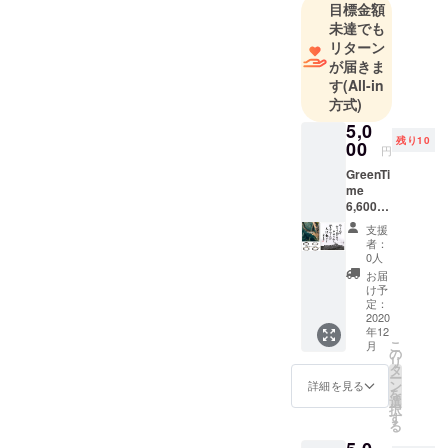
目標金額
の理念に共
未達でも
感し、日本
リターン
の皆さまに
が届きま
広く知って
す
(All-in
いただきた
方式)
いという想
5,0
いから、２
残り10
00
円
年前より日
GreenTi
本国内での
me
6,600円
販売を開始
相当ブ
しました。
支援
レス
者：
ZW107は
レット
0人
(黒系)ど
GreenTime
お届
れか1本
け予
の新作モデ
+ 660
定：
ルです。木
円相当
2020
年12
戦艦大
の素材を楽
こ
月
和
の
リ
しみなが
ショッ
タ
ー
プオリ
ら、シンプ
ン
詳細を見る
を
ジナル
選
ルかつモダ
択
クリア
す
る
ンな腕時計
ファイ
ル