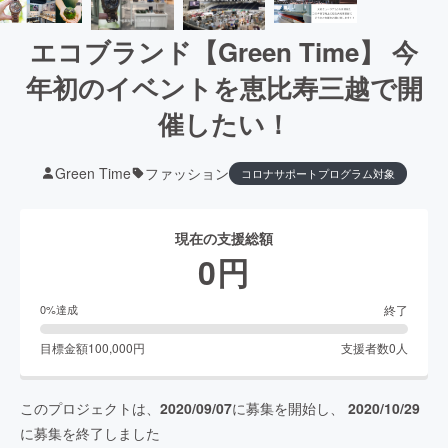
エコブランド【Green Time】 今
年初のイベントを恵比寿三越で開
催したい！
Green Time
ファッション
コロナサポートプログラム対象
現在の支援総額
0
円
終了
0
%達成
目標金額
100,000
円
支援者数
0
人
このプロジェクトは、
2020/09/07
に募集を開始し、
2020/10/29
に募集を終了しました