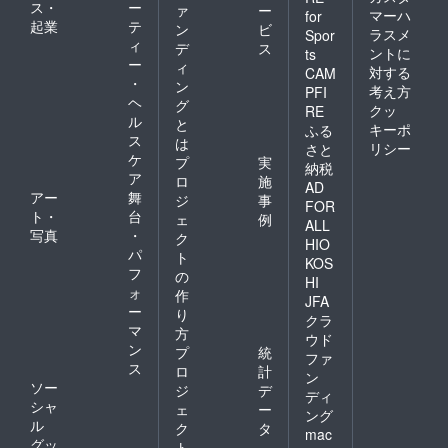
ス・
ー
ァ
ー
マーハ
for
起業
テ
ン
ビ
ラスメ
Spor
ィ
デ
ス
ントに
ts
ー
ィ
対する
CAM
・
ン
考え方
PFI
ヘ
グ
クッ
RE
ル
と
キーポ
ふる
ス
は
リシー
さと
ケ
プ
実
納税
ア
ロ
施
AD
アー
舞
ジ
事
FOR
ト・
台
ェ
例
ALL
写真
・
ク
HIO
パ
ト
KOS
フ
の
HI
ォ
作
JFA
ー
り
クラ
マ
方
ウド
ン
プ
統
ファ
ス
ロ
計
ン
ソー
ジ
デ
ディ
シャ
ェ
ー
ング
ル
ク
タ
mac
グッ
ト