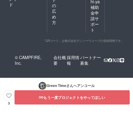
hi-ya
ド
の
補助
広
金申
め
請サ
方
ポー
ト
「QRコード」は株式会社デンソーウェーブの登録商標です。
© CAMPFIRE,
会社概
採用情
パートナー
Inc.
要
報
募集
Green Time
さんへアンコール
もう一度プロジェクトをやってほしい
3