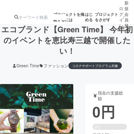
新
ロ
規
グ
会
プロジェクトを掲
はじ
プロジェクト
/
載するには
める
をさがす
イ
員
ン
登
エコブランド【Green Time】 今年初
録
のイベントを恵比寿三越で開催した
い！
人気のプロ
注目のリ
注目の新着プロ
募集終了が近いプ
もうすぐ公開
ジェクト
ターン
ジェクト
ロジェクト
されます
Green Time
ファッション
コロナサポートプログラム対象
アート・写真
音楽
現在の支援総
テクノロジー・ガジェット
ゲーム・サ
額
0
円
映像・映画
書籍・雑誌
0%
ビジネス・起業
チャレンジ