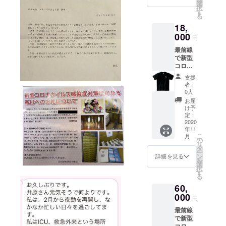
提供・
選
択
配送し
す
る
ます。
18,
リター
ンとし
000
円
て感謝
最前線
のお手
で新型
紙とオ
コロナ
リジナ
ウイル
ルス
支援
スと闘
テッ
者：
う医療
カーを
0人
従事者
お送り
お届
の方
しま
け予
に、30
す！ ※
定：
食分の
2020
備考欄
年11
【焼き
へお名
こ
月
鳥丼無
前をご
の
リ
償提供
記入く
タ
ー
券】を
ださ
ン
詳細を見る
を
提供・
い。 ※
選
択
配送し
ステッ
す
る
ます。
カー画
60,
リター
像はサ
ンとし
000
ンプル
円
て当店
にな
最前線
オリジ
り、実
で新型
ナルT
際のス
コロナ