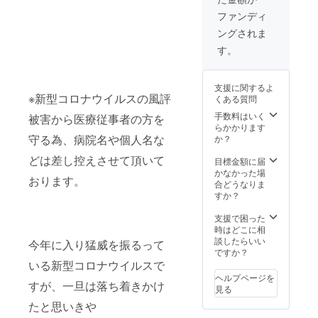
前をご
ファンディ
記入く
ングされま
ださ
い。 ※
す。
お電話
希望の
方は、
支援に関するよ
備考欄
※新型コロナウイルスの風評
くある質問
へ電話
番号の
手数料はいく
被害から医療従事者の方を
記載を
らかかります
お願い
守る為、病院名や個人名な
か？
いたし
どは差し控えさせて頂いて
ます。
目標金額に届
※ステッ
かなかった場
おります。
カー画
合どうなりま
像はサ
すか？
ンプル
にな
支援で困った
り、実
時はどこに相
際のス
談したらいい
今年に入り猛威を振るって
テッ
ですか？
カーに
いる新型コロナウイルスで
は中心
ヘルプページを
すが、一旦は落ち着きかけ
に薄く
見る
印字さ
たと思いきや
れてい
る文字