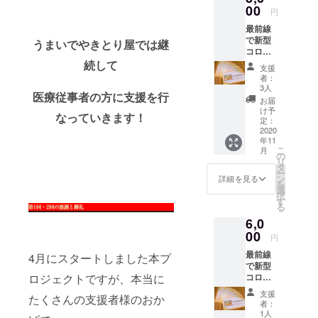
す！！
ンとし
00
円
て感謝
最前線
のお礼
公式
で新型
メッ
うまいでやきとり屋では継
Instagram【
コロナ
セージ
ウイル
＠
続して
を
支援
スと闘
CAMPF
者：
lcenji_umaid
う医療
IRE内
3人
医療従事者の方に支援を行
従事者
メッ
お届
の方
セージ
け予
なっていきます！
に、5食
からお
定：
分の
2020
送りし
年11
【焼き
ます！
こ
月
鳥丼無
の
リ
償提供
タ
ー
券】を
ン
詳細を見る
を
提供・
選
択
配送し
す
る
ます。
6,0
リター
ンとし
00
円
て支援
最前線
者様の
4月にスタートしました本プ
で新型
お名前
ロジェクトですが、本当に
コロナ
を活動
ウイル
報告で
支援
たくさんの支援者様のおか
スと闘
紹介さ
者：
う医療
せて頂
1人