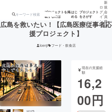
新
ロ
規
グ
会
プロジェクトを掲
はじ
プロジェクト
/
載するには
める
をさがす
イ
員
ン
登
広島を救いたい！【広島医療従事者応
録
援プロジェクト】
人気のプロ
注目のリ
注目の新着プロ
募集終了が近いプ
もうすぐ公開
lcenji
フード・飲食店
ジェクト
ターン
ジェクト
ロジェクト
されます
アート・写真
音楽
現在の支援総
額
16,2
テクノロジー・ガジェット
ゲーム・サ
00
円
映像・映画
書籍・雑誌
ビジネス・起業
チャレンジ