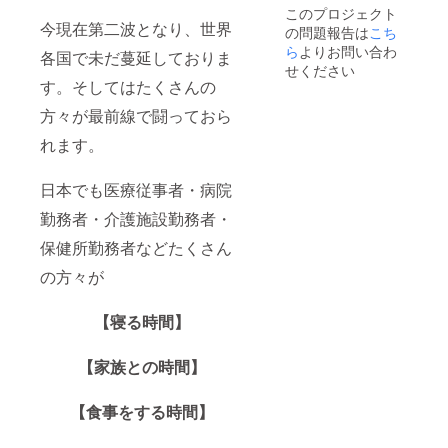
このプロジェクト
は入り
今現在第二波となり、世界
の問題報告は
こち
ませ
ん。 ※
ら
よりお問い合わ
各国で未だ蔓延しておりま
電話と
せください
ステッ
す。そしてはたくさんの
カーの
有無を
方々が最前線で闘っておら
ご選択
れます。
くださ
い。
日本でも医療従事者・病院
勤務者・介護施設勤務者・
保健所勤務者などたくさん
の方々が
【寝る時間】
【家族との時間】
【食事をする時間】