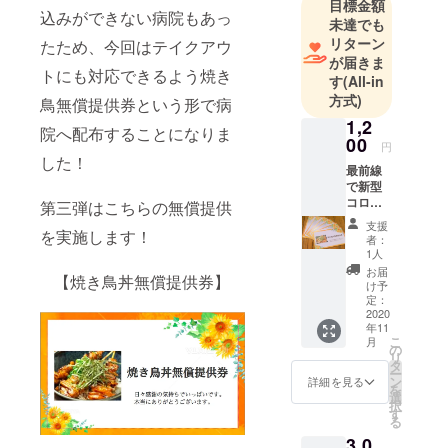
目標金額
闘う人たち
込みができない病院もあっ
未達でも
(医療機関・
リターン
たため、今回はテイクアウ
介護施設な
が届きま
トにも対応できるよう焼き
ど)に美味し
す
(All-in
い焼鳥丼を
方式)
鳥無償提供券という形で病
無料提供し
1,2
院へ配布することになりま
たい！ 】
00
円
した！
180名の支援
最前線
者様にご支
で新型
コロナ
第三弾はこちらの無償提供
援頂きまし
ウイル
支援
た！ありが
を実施します！
スと闘
者：
う医療
とうござい
1人
従事者
お届
ました！
【焼き鳥丼無償提供券】
の方
け予
まだまだこ
に、2食
定：
分の
2020
れから様々
年11
【焼き
なプロジェ
こ
月
鳥丼無
の
リ
クトを行い
償提供
タ
ー
券】を
ン
詳細を見る
ますので皆
を
提供・
選
様ご協力お
択
配送し
す
る
ます。
願い致しま
3,0
リター