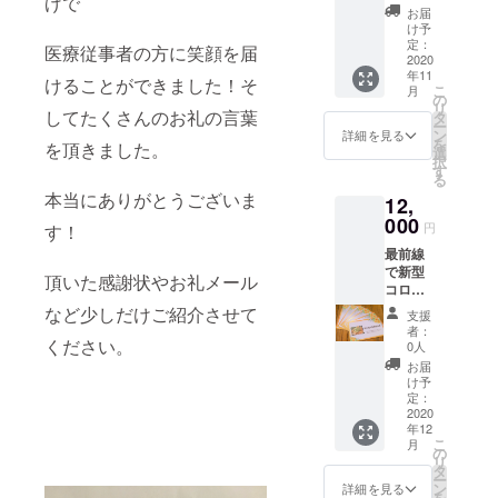
げで
従事者
きま
お届
の方
す。 ※
け予
に、10
備考欄
定：
医療従事者の方に笑顔を届
食分の
2020
へお名
年11
【焼き
前をご
けることができました！そ
こ
月
鳥丼無
記入く
の
リ
償提供
してたくさんのお礼の言葉
ださ
タ
ー
券】を
い。 ※
ン
詳細を見る
を
を頂きました。
提供・
名前だ
選
択
配送し
しNGの
す
る
ます。
方はイ
本当にありがとうございま
12,
リター
ニシャ
ンとし
000
ルで大
円
す！
て感謝
丈夫で
最前線
のお礼
す！
で新型
メール
頂いた感謝状やお礼メール
コロナ
をお送
ウイル
りしま
など少しだけご紹介させて
支援
スと闘
す！ ※
者：
う医療
ください。
備考欄
0人
従事者
へお名
お届
の方
前をご
け予
に、20
記入く
定：
食分の
2020
ださ
年12
【焼き
い。
こ
月
鳥丼無
の
リ
償提供
タ
ー
券】を
ン
詳細を見る
を