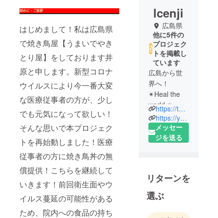
lcenji
広島県
はじめまして！私は広島県
他に5件の
で焼き鳥屋【うまいでやき
プロジェク
トを掲載し
とり屋】をしております井
ています
原と申します。新型コロナ
広島から世
界へ！
ウイルスにより今一番大変
✴︎Heal the
な医療従事者の方が、少し
world.✴︎ 〜
https://tabelog.com/hiroshima/A3401/A340114/34001295/?lid=owner_rst-top-jitempo_pc
でも元気になって欲しい！
世界を癒そ
https://yakitori-restaurant-1588.business.site
う〜を
そんな思いで本プロジェク
メッセー
コンセプト
ジを送る
トを再始動しました！医療
に私たちは
従事者の方に焼き鳥丼の無
様々なプロ
ジェクトを
償提供！こちらを継続して
リターンを
展開してい
いきます！前回衛生面やウ
きます！
選ぶ
イルス蔓延の可能性がある
第一弾！
ため、院内への食品の持ち
【コロナと