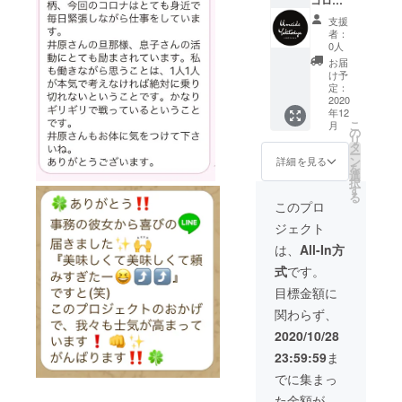
シャツ
テッ
ウイル
をお送
カーに
支援
スと闘
りしま
は中心
者：
う医療
す！ ※
に薄く
0人
従事者
備考欄
印字さ
お届
の方
へお名
れてい
け予
に、100
前をご
定：
る文字
食分の
2020
記入く
は入り
年12
【焼き
ださい
ませ
こ
月
鳥丼無
※送料込
の
ん。
リ
償提供
み ※色
タ
ー
券】を
やサイ
ン
詳細を見る
を
提供・
ズなど
選
択
配送し
の間違
す
る
ます。
いは返
このプロ
リター
品など
ジェクト
ンとし
はでき
て感謝
ません
は、
All-In方
のお電
ので予
式
です。
話とオ
めご注
リジナ
意くだ
目標金額に
ルス
さい
関わらず、
テッ
カーを
2020/10/28
お送り
23:59:59
ま
しま
す！ ※
でに集まっ
備考欄
た金額が
へお名