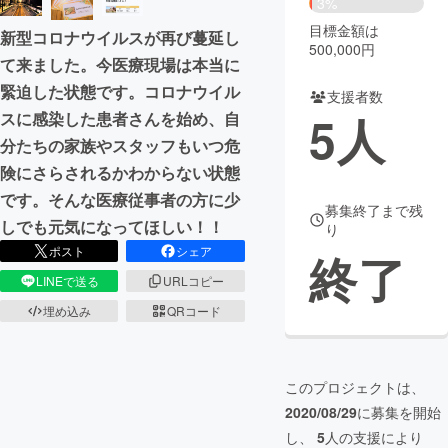
3%
目標金額は
新型コロナウイルスが再び蔓延し
まちづくり・地域活性化
500,000円
て来ました。今医療現場は本当に
緊迫した状態です。コロナウイル
支援者数
CAMPFIRE for Social Good
CAMPFIRE Creation
5
人
スに感染した患者さんを始め、自
CAMPFIREふるさと納税
machi-ya
コミュニティ
分たちの家族やスタッフもいつ危
険にさらされるかわからない状態
です。そんな医療従事者の方に少
募集終了まで残
しでも元気になってほしい！！
り
ポスト
シェア
終了
LINEで送る
URLコピー
埋め込み
QRコード
このプロジェクトは、
2020/08/29
に募集を開始
し、
5
人の支援により