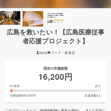
広島を救いたい！【広島医療従事
者応援プロジェクト】
lcenji
フード・飲食店
現在の支援総額
16,200
円
終了
3
%達成
目標金額
500,000
円
支援者数
5
人
このプロジェクトは、
2020/08/29
に募集を開始し、
5
人の支援に