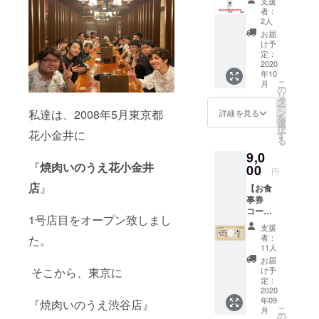
支援
トラン
た会え
者：
ロイン
る日ま
2人
ズオリ
で有効
お届
ジナル
期限は
け予
グラ
ありま
定：
ス】 ロ
2020
せん。
年10
ゴ入り
※お食事
こ
月
のオリ
券はお
の
リ
ジナル
つりは
タ
ー
グラス
出ませ
ン
私達は、2008年5月東京都
詳細を見る
を
をお送
ん。 有
選
択
りしま
花小金井に
効期
す
る
す。 ※
限
9,0
画像は
2021年
『
焼肉いのうえ花小金井
イメー
00
2月末日
円
ジで
店
』
【お食
す。
事券
コー
1号店目をオープン致しまし
ス】
支援
10,000
者：
た。
分の
11人
『焼肉
お届
いのう
そこから、東京に
け予
え、焼
定：
肉レス
2020
年09
トラン
『焼肉いのうえ渋谷店』
こ
月
ロイン
の