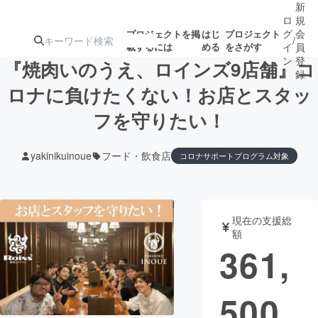
新
ロ
規
グ
会
プロジェクトを掲
はじ
プロジェクト
/
載するには
める
をさがす
イ
員
ン
登
『焼肉いのうえ、ロインズ9店舗』コ
録
ロナに負けたくない！お店とスタッ
フを守りたい！
人気のプロ
注目のリ
注目の新着プロ
募集終了が近いプ
もうすぐ公開
ジェクト
ターン
ジェクト
ロジェクト
されます
yakinikuinoue
フード・飲食店
コロナサポートプログラム対象
アート・写真
音楽
現在の支援総
テクノロジー・ガジェット
ゲーム・サ
額
361,
映像・映画
書籍・雑誌
500
ビジネス・起業
チャレンジ