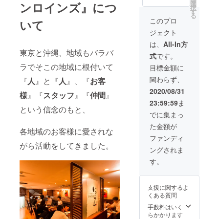
たを接
ンロインズ』につ
選
択
客！ス
す
る
ペシャ
このプロ
いて
ルな
ジェクト
ディ
ナーに
は、
All-In方
ご招
東京と沖縄、地域もバラバ
式
です。
待！ 食
事代、
ラでそこの地域に根付いて
目標金額に
ドリン
関わらず、
『
人
』と『
人
』、『
お客
ク代、
貸切代
2020/08/31
様
』『
スタッフ
』『
仲間
』
込み ※
23:59:59
ま
店舗は
という信念のもと、
『焼肉
でに集まっ
いのう
た金額が
え、焼
各地域のお客様に愛されな
肉レス
ファンディ
トラン
がら活動をしてきました。
ングされま
ロイン
ズ』全9
す。
店舗い
づれか
でご利
支援に関するよ
用頂け
くある質問
ます。
※店舗ま
手数料はいく
での交
らかかります