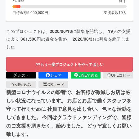
終了
7
%達成
目標金額
5,000,000
円
支援者数
19
人
このプロジェクトは、
2020/06/13
に募集を開始し、
19
人の支援
により
361,500
円の資金を集め、
2020/08/31
に募集を終了しま
した
もう一度プロジェクトをやってほしい
ポスト
シェア
LINEで送る
URLコピー
埋め込み
QRコード
新型コロナウイルスの影響で、お客様が激減しお店は厳
しい状況になっています。 お店とお店で働くスタッフを
守って行くために 社員で意見を出し合い、色々な活動を
してきました。 今回はクラウドファンディングで、皆様
のご支援を頂きたく、始めました。 どうぞ宜しくお願い
致します。