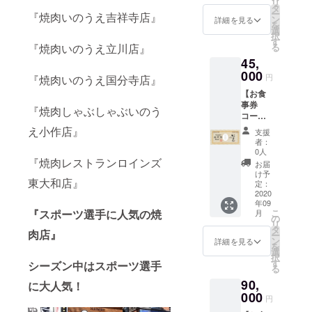
リ
ズ』全9
タ
ー
『焼肉いのうえ吉祥寺店』
店舗で
ン
詳細を見る
を
ご利用
選
択
頂ける
す
『焼肉いのうえ立川店』
る
お食事
45,
券をお
送りい
000
円
『焼肉いのうえ国分寺店』
たしま
【お食
す。 コ
事券
ロナ
『焼肉しゃぶしゃぶいのう
コー
ウィル
ス】
ス収束
え小作店』
支援
50,000
後に笑
者：
分の
顔でま
0人
『焼肉
『焼肉レストランロインズ
た会え
お届
いのう
る日ま
け予
東大和店』
え、焼
で有効
定：
肉レス
2020
期限は
年09
トラン
ありま
『スポーツ選手に人気の焼
こ
月
ロイン
せん。
の
リ
ズ』全9
※お食事
タ
肉店』
ー
店舗で
券はお
ン
詳細を見る
を
ご利用
つりは
選
択
頂ける
出ませ
す
シーズン中はスポーツ選手
る
お食事
ん。 有
90,
券をお
に大人気！
効期
送りい
000
限
円
たしま
2021年