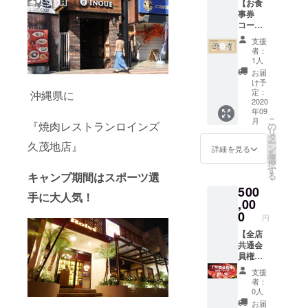
【お食
す。 コ
2月末日
事券
ロナ
コー
ウィル
ス】
ス収束
支援
10,000
後に笑
者：
分の
顔でま
1人
『焼肉
た会え
お届
いのう
る日ま
け予
え、焼
で有効
定：
沖縄県に
肉レス
2020
期限は
年09
トラン
ありま
こ
月
ロイン
『焼肉レストランロインズ
せん。
の
リ
ズ』全9
※お食事
タ
ー
久茂地店』
店舗で
券はお
ン
詳細を見る
を
ご利用
つりは
選
択
頂ける
出ませ
す
キャンプ期間はスポーツ選
る
お食事
ん。 有
500
券をお
効期
手に大人気！
送りい
,00
限
たしま
2021年
0
円
す。 コ
2月末日
ロナ
【全店
ウィル
共通会
ス収束
員権】
後に笑
『焼肉
支援
顔でま
いのう
者：
た会え
え、焼
0人
る日ま
肉レス
お届