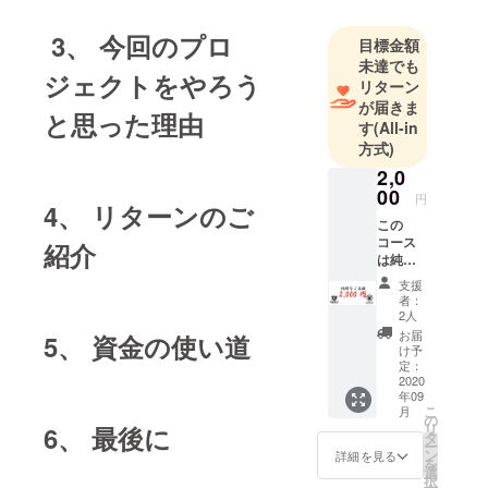
3、 今回のプロ
目標金額
未達でも
ジェクトをやろう
リターン
が届きま
と思った理由
す
(All-in
方式)
2,0
00
円
4、 リターンのご
この
コース
紹介
は純粋
なご支
支援
援のお
者：
願いで
2人
す。 ご
お届
5、 資金の使い道
支援い
け予
ただい
定：
た方に
2020
年09
は、お
こ
月
店から
の
リ
6、 最後に
のお礼
タ
ー
のメー
ン
詳細を見る
を
ルをお
選
択
送りさ