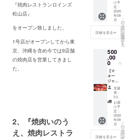
で有効
トラン
け予
『焼肉レストランロインズ
期限は
ロイン
定：
ありま
ズ』全9
2020
松山店』
年09
せん。
店舗で
こ
月
※お食事
ご利用
の
リ
券はお
頂ける
をオープン致しました。
タ
ー
つりは
会員権
ン
詳細を見る
を
出ませ
ををお
選
択
1号店がオープンしてから東
ん。 有
送りし
す
る
効期
ます。
京、沖縄を含め今では9店舗
500
限
初回の
2021年
ご利用
,00
の焼肉店を営業してきまし
2月末日
から１
0
円
年間お
た。
会計が
【マ
50％OF
ネー
F(一部
ジャー
のメ
が接
支援
ニュー
待！い
者：
は除く)
のう
0人
え、ロ
お届
インズ
け予
貸切】
定：
焼肉グ
2020
2、『焼肉いのう
年09
ループ
こ
月
マネー
の
リ
え、焼肉レストラ
ジャー
タ
ー
があな
ン
詳細を見る
を