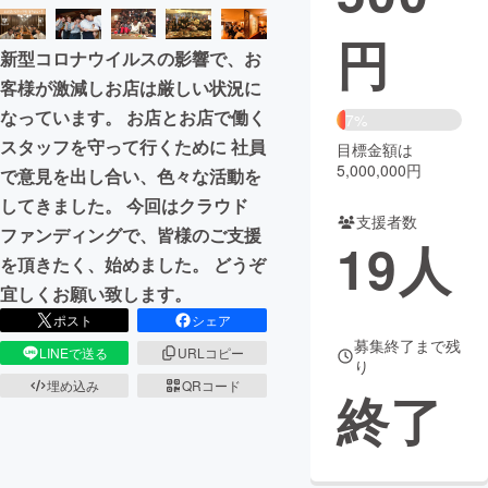
円
まちづくり・地域活性化
新型コロナウイルスの影響で、お
客様が激減しお店は厳しい状況に
CAMPFIRE for Social Good
CAMPFIRE Creation
なっています。 お店とお店で働く
7%
CAMPFIREふるさと納税
machi-ya
コミュニティ
スタッフを守って行くために 社員
目標金額は
5,000,000円
で意見を出し合い、色々な活動を
してきました。 今回はクラウド
支援者数
ファンディングで、皆様のご支援
19
人
を頂きたく、始めました。 どうぞ
宜しくお願い致します。
ポスト
シェア
募集終了まで残
LINEで送る
URLコピー
り
埋め込み
QRコード
終了