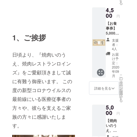
す
る
せてい
4,5
ただき
ます。
00
円
【お食
事券】
5,000円
1、ご挨拶
分の
支援
『焼肉
者：
いのう
4人
え、焼
日頃より、『焼肉いのう
お届
肉レス
け予
トラン
え、焼肉レストランロイン
定：
ロイン
2020
ズ』をご愛顧頂きまして誠
年09
ズ』全9
こ
月
店舗で
の
に有難う御座います。 この
リ
ご利用
タ
ー
頂ける
ン
詳細を見る
度の新型コロナウイルスの
を
お食事
選
択
券をお
す
最前線にいる医療従事者の
る
送りい
5,0
たしま
方々や、彼らを支えるご家
す。 コ
00
円
族の方々に感謝いたしま
ロナ
【焼肉
ウィル
す。
いのう
ス収束
え、焼
後に笑
肉レス
顔でま