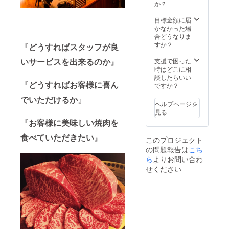
通費は
か？
お客様
の実費
目標金額に届
でお願
かなかった場
い致し
合どうなりま
ます。
すか？
『
どうすればスタッフが良
※日程は
ご希望
いサービスを出来るのか
』
支援で困った
の日程
時はどこに相
を伺っ
談したらいい
『
どうすればお客様に喜ん
たあと
ですか？
調整さ
でいただけるか
』
せてい
ヘルプページを
ただき
見る
ます ※
『
お客様に美味しい焼肉を
最大人
数は50
食べていただきたい
』
このプロジェクト
名様ま
の問題報告は
こち
で ※当
日のメ
ら
よりお問い合わ
ニュー
せください
はスペ
シャル
コー
ス、飲
み放題
込みで
す。 有