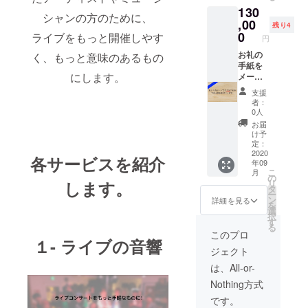
130
予定で
関東エ
シャンの方のために、
す。
リアで
,00
残り4
行いま
0
ライブをもっと開催しやす
円
す。）
また、
お礼の
く、もっと意味のあるもの
プロ
手紙を
にします。
ジェク
メール
トの今
でお送
支援
後の予
りしま
者：
定や計
す！ 私
0人
画、さ
たちの
お届
らなる
サービ
け予
詳細な
スを３
定：
どをお
回ご利
2020
各サービスを紹介
年09
伝えす
用でき
こ
月
るイベ
る券を
の
します。
リ
ントに
お送り
タ
ー
招待し
しま
ン
詳細を見る
を
ます。
す！
選
択
９月頃
（サー
す
る
に開催
ビスは
このプロ
１- ライブの音響
予定で
関東エ
ジェクト
す。
リアで
行いま
は、All-or-
す。）
Nothing方式
また、
プロ
です。
ジェク