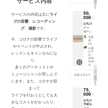
サービス内容
ント等
選
択
を開催
す
る
された
50,
場合、
サービスの内容は主に
ライ
メール
000
円
にてお
ブの音響
、
レコーディン
お礼の
知らせ
メッ
グ
、
撮影
です。
しま
セージ
す！
をメー
ファン
支援
今、コロナの影響でライブ
ルにて
の方々
者：
お送り
にも良
0人
やイベントが中止され、
しま
い情報
お届
す！
です！
け予
レッスンもキャンセルにな
サービ
定：
スを利
2020
り、
年09
用する
こ
月
時に３
多くのアーティストや
の
リ
０%割
タ
ー
ミュージシャンが苦しんで
引で利
ン
詳細を見る
を
用でき
選
択
います。また、コロナが収
る券を
す
る
お送り
まって
75,
しま
す！
000
ライブを行おうとしても大
円
（１度
お礼の
のみ）
きなコストがかかったり、
手紙を
（サー
メール