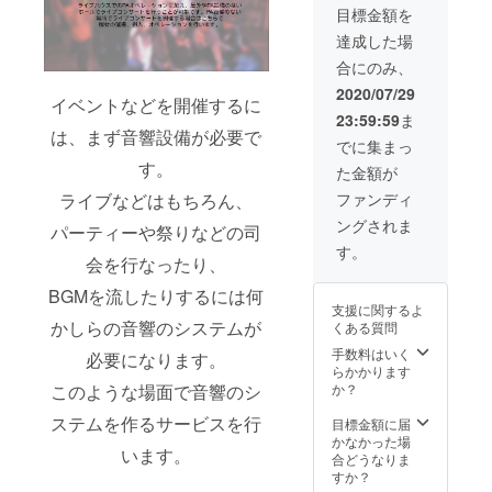
目標金額を
トの今
後の予
達成した場
定や計
合にのみ、
画、さ
らなる
2020/07/29
イベントなどを開催するに
詳細な
23:59:59
ま
どをお
は、まず音響設備が必要で
伝えす
でに集まっ
るイベ
す。
た金額が
ントに
招待し
ファンディ
ライブなどはもちろん、
ます。
ングされま
９月頃
パーティーや祭りなどの司
に開催
す。
会を行なったり、
予定で
す。
BGMを流したりするには何
支援に関するよ
かしらの音響のシステムが
くある質問
手数料はいく
必要になります。
らかかります
か？
このような場面で音響のシ
ステムを作るサービスを行
目標金額に届
かなかった場
います。
合どうなりま
すか？