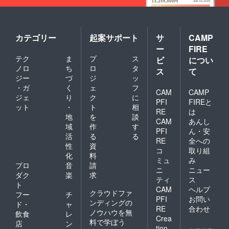
カテゴリー
起案サポート
サ
CAMP
ー
FIRE
テク
ま
プ
ス
ビ
につい
ノロ
ち
ロ
タ
ス
て
ジー
づ
ジ
ッ
・ガ
く
ェ
フ
CAM
CAMP
ジェ
り
ク
に
PFI
FIREと
ット
・
ト
相
RE
は
地
を
談
CAM
あんし
域
作
す
PFI
ん・安
活
る
る
RE
全への
性
資
コ
取り組
化
料
ミュ
み
プロ
音
請
ニ
ニュー
ダク
楽
求
ティ
ス
ト
CAM
ヘルプ
クラウドファ
フー
チ
PFI
お問い
ンディングの
ド・
ャ
RE
合わせ
ノウハウを無
飲食
レ
Crea
料で学ぼう
店
ン
tion