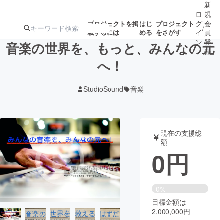
新
ロ
規
グ
会
プロジェクトを掲
はじ
プロジェクト
/
載するには
める
をさがす
イ
員
ン
登
音楽の世界を、もっと、みんなの元
録
へ！
人気のプロ
注目のリ
注目の新着プロ
募集終了が近いプ
もうすぐ公開
StudioSound
音楽
ジェクト
ターン
ジェクト
ロジェクト
されます
アート・写真
音楽
現在の支援総
額
0
円
テクノロジー・ガジェット
ゲーム・サ
映像・映画
書籍・雑誌
0%
目標金額は
2,000,000円
ビジネス・起業
チャレンジ