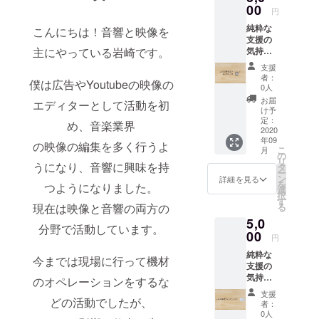
た。今は映
00
円
像の撮影/編
純粋な
こんにちは！音響と映像を
集はもちろ
支援の
主にやっている岩崎です。
気持ち
ん、ライブ
でお願
支援
のPAやレ
いしま
者：
僕は広告やYoutubeの映像の
す。皆
コーディン
0人
様の一
お届
グ、楽器演
エディターとして活動を初
つ一つ
け予
奏のサポー
の支援
定：
め、音楽業界
が助け
2020
トなどを行
年09
になり
の映像の編集を多く行うよ
なっていま
こ
月
ます！
の
リ
す。
お礼の
うになり、音響に興味を持
タ
ー
メッ
ン
詳細を見る
を
つようになりました。
セージ
選
択
をメー
す
現在は映像と音響の両方の
る
ルにて
5,0
送りま
分野で活動しています。
す！
00
円
純粋な
今までは現場に行って機材
支援の
気持ち
のオペレーションをするな
でお願
支援
いしま
どの活動でしたが、
者：
す。皆
0人