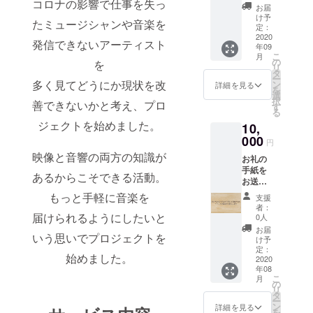
コロナの影響で仕事を失っ
様の一
お届
つ一つ
け予
たミュージシャンや音楽を
の支援
定：
が助け
2020
発信できないアーティスト
年09
になり
こ
月
ます。
の
を
リ
お礼の
タ
ー
手紙を
多く見てどうにか現状を改
ン
詳細を見る
を
お送り
選
択
善できないかと考え、プロ
しま
す
る
す！
ジェクトを始めました。
10,
000
円
映像と音響の両方の知識が
お礼の
手紙を
あるからこそできる活動。
お送り
しま
もっと手軽に音楽を
支援
す！ ま
者：
た、私
届けられるようにしたいと
0人
たちの
お届
いう思いでプロジェクトを
サービ
け予
スを利
定：
始めました。
用して
2020
年08
アー
こ
月
ティス
の
リ
トたち
タ
ー
がイベ
ン
詳細を見る
を