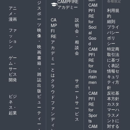
各種規定
CAMPFIRE
ジ
CAM
アカデミー
アニ
ス
利用規
PFI
メ・
ポ
約
RE
漫画
ー
CA
説
細則
for
ツ
MP
明
プライ
Soci
ファ
映
FI
会
バシー
al
ッ
像
RE
・
ポリ
Goo
ショ
・
ア
相
シー
d
ン
映
カ
談
特定商
CAM
画
デ
会
取引法
PFI
ゲー
書
ミ
に基づ
RE
ム・
籍
ー
く表記
for
サー
・
と
情報セ
Ente
ビス
雑
は
キュリ
rtain
開発
誌
ク
サ
ティ方
men
出
ラ
ポ
針
t
版
ウ
ー
反社基
CAM
ビジ
ビ
ド
ト
本方針
PFI
ネ
ュ
フ
サ
カスタ
RE
ス・
ー
ァ
ー
マーハ
for
起業
テ
ン
ビ
ラスメ
Spor
ィ
デ
ス
ントに
ts
ー
ィ
対する
CAM
・