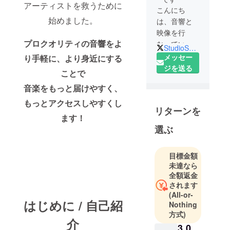
アーティストを救うために
こんにち
始めました。
は、音響と
映像を行
プロクオリティの音響をよ
なっている
StudioSoundSS1
岩崎と申し
メッセー
り手軽に、
より身近にする
ます。初め
ジを送る
ことで
は広告やイ
音楽をもっと届けやすく、
ンタ
ビュー、
もっとアクセスしやすくし
リターンを
YouTubeな
ます！
どの映像の
選ぶ
編集を主に
活動してい
目標金額
ましたが音
未達なら
楽関係の撮
全額返金
影などが増
されます
えるにつ
(All-or-
はじめに / 自己紹
れ、音響な
Nothing
どの活動も
方式)
介
始めまし
3,0