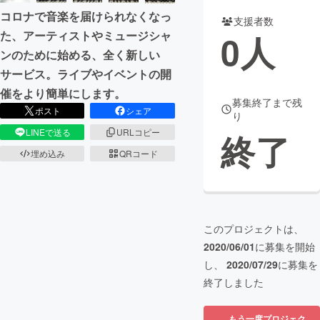
コロナで音楽を届けられなくなっ
支援者数
まちづくり・地域活性化
0
人
た、アーティストやミュージシャ
ンのために始める、全く新しい
CAMPFIRE for Social Good
CAMPFIRE Creation
サービス。ライブやイベントの開
CAMPFIREふるさと納税
machi-ya
コミュニティ
催をより簡単にします。
募集終了まで残
ポスト
シェア
り
LINEで送る
URLコピー
終了
埋め込み
QRコード
このプロジェクトは、
2020/06/01
に募集を開始
し、
2020/07/29
に募集を
終了しました
もう一度プロジェク