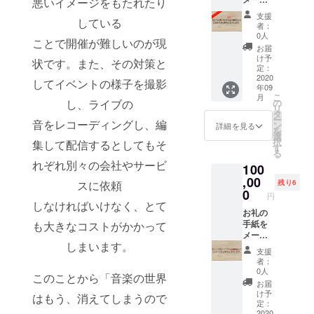
悪いイメージをもたれたり
ビスは
にてお
関東エ
支援
している
送りし
リアで
者：
ます！
行いま
0人
ことで開催が難しいのが現
サービ
す。）
お届
スを利
また、
け予
状です。また、その対策と
用する
プロ
定：
時に３
2020
ジェク
してイベントの様子を撮影
年09
０%割
トの今
こ
月
引で利
後の予
し、ライブの
の
リ
用でき
定や計
タ
ー
音をレコーディングし、編
る券を
画、さ
ン
詳細を見る
を
３つお
らなる
選
択
集して配信するとしてもそ
送りし
詳細な
す
る
ます！
どをお
れぞれ別々の会社やサービ
100
（サー
伝えす
ビスは
,00
るイベ
スに依頼
残り6
関東エ
ントに
0
円
リアで
招待し
しなければいけなく、とて
行いま
お礼の
ます。
す。）
手紙を
も大きなコストがかかって
９月頃
また、
メール
に開催
しまいます。
プロ
でお送
予定で
支援
ジェク
りしま
す。
者：
トの今
す！ 私
0人
このことから「音楽の世界
後の予
たちの
お届
定や計
サービ
け予
はもう、消えてしまうので
画、さ
スを１
定：
らなる
度ご利
2020