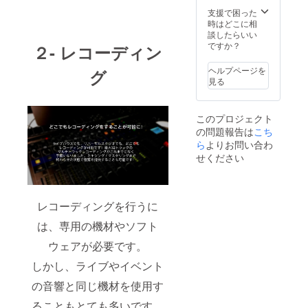
支援で困った
時はどこに相
談したらいい
ですか？
２- レコーディン
ヘルプページを
グ
見る
このプロジェクト
の問題報告は
こち
ら
よりお問い合わ
せください
レコーディングを行うに
は、専用の機材やソフト
ウェアが必要です。
しかし、ライブやイベント
の音響と同じ機材を使用す
ることもとても多いです。