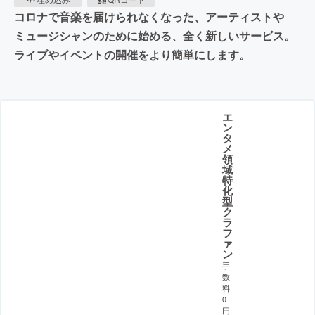
コロナで音楽を届けられなくなった、アーティストや
ミュージシャンのために始める、全く新しいサービス。
ライブやイベントの開催をより簡単にします。
エ
ン
タ
メ
領
域
特
化
型
ク
ラ
フ
ァ
ン
手
数
料
0
円