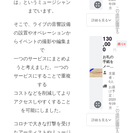
は」というミュージシャン
年09
詳細な
用でき
こ
月
どをお
る券を
までいます。
の
リ
伝えす
お送り
タ
ー
るイベ
しま
ン
詳細を見る
を
そこで、ライブの音響設備
ントに
す。
選
択
招待し
（サー
す
る
の設置やオベレーションか
ます。
ビスは
130
９月頃
関東エ
らイベントの撮影や編集ま
に開催
リアで
,00
残り4
予定で
行いま
0
で
円
す。
す。）
また、
お礼の
一つのサービスにまとめよ
プロ
手紙を
うと考えました。一つの
ジェク
メール
トの今
でお送
支援
サービスにすることで重複
後の予
りしま
者：
定や計
す！
0人
する
画、さ
２ヶ月
お届
らなる
間サー
け予
コストなどを削減してより
詳細な
ビスの
定：
どをお
使い放
2020
アクセスしやすくすること
年09
伝えす
題でき
こ
月
るイベ
る券を
を可能にしました。
の
リ
ントに
お送り
タ
ー
招待し
しま
ン
詳細を見る
を
コロナで大きな打撃を受け
ます。
す。
選
択
９月頃
（サー
す
たアーティストやミュージ
る
に開催
ビスは