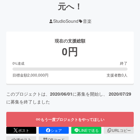
元へ！
StudioSound
音楽
現在の支援総額
0
円
終了
0
%達成
目標金額
2,000,000
円
支援者数
0
人
このプロジェクトは、
2020/06/01
に募集を開始し、
2020/07/29
に募集を終了しました
もう一度プロジェクトをやってほしい
ポスト
シェア
LINEで送る
URLコピー
埋め込み
QRコード