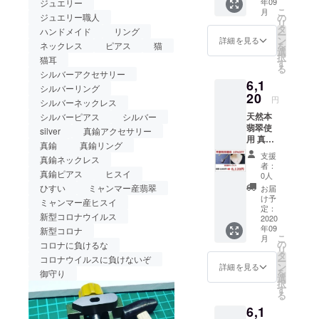
年09
ジュエリー
鍮 ■
こ
月
トッ
の
ジュエリー職人
リ
プ：横
タ
ハンドメイド
リング
ー
約
ン
詳細を見る
を
ネックレス
ピアス
猫
10mm×
選
択
猫耳
縦約
す
る
12mm
シルバーアクセサリー
6,1
■サイ
シルバーリング
ズ：1号
20
円
シルバーネックレス
～25号
天然本
シルバーピアス
シルバー
のご希
翡翠使
望サイ
silver
真鍮アクセサリー
用 真鍮
ズで制
真鍮
真鍮リング
製 猫耳
作いた
支援
真鍮ネックレス
デザイ
しま
者：
ンネッ
真鍮ピアス
ヒスイ
す。 ■
0人
クレス
ジュエ
ひすい
ミャンマー産翡翠
お届
■素材：
リー
け予
ミャンマー産ヒスイ
天然本
ボック
定：
新型コロナウイルス
翡翠、
2020
ス代・
年09
真鍮、
新型コロナ
送料代
こ
月
14KGF
込み ※
の
コロナに負けるな
リ
（チェ
リング
タ
コロナウイルスに負けないぞ
ー
ーン）
サイズ
ン
詳細を見る
を
御守り
■トッ
はご希
選
択
プ：横
望サイ
す
る
約
ズで制
6,1
10mm×
作いた