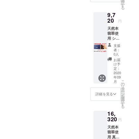
選
ださい
択
925（チ
はご希
す
ませ。
る
ェー
望サイ
9,7
ン） ■
ズで制
トッ
20
作いた
円
プ：横
します
天然本
約
ので、
翡翠使
10mm×
ご支援
用 シル
縦約
いただ
バー製
12mm
く際に
支援
猫耳デ
■チェー
ご希望
者：
ザイン
ン：
サイズ
0人
ピアス
40cm ■
を備考
お届
■素材：
ジュエ
欄に記
け予
天然本
リー
定：
載をお
翡翠、
2020
ボック
願いし
年09
シル
ス代・
ます。
こ
月
バー950
送料代
の
※商品写
リ
、シル
込み ※
タ
真はサ
ー
バー
商品写
ン
ンプル
詳細を見る
を
925（フ
真はサ
選
になり
択
ック）
ンプル
す
ます。
る
■トッ
になり
ご支援
16,
プ：横
ます。
いただ
約
320
ご支援
いた後
円
10mm×
いただ
に制作
天然本
縦約
いた後
いたし
翡翠使
12mm
に制作
ますの
用 真鍮
■全長：
いたし
で、写