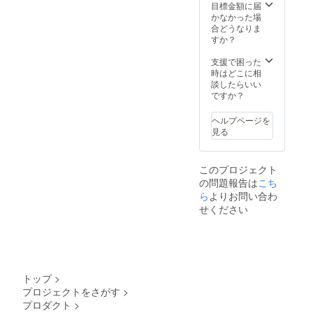
※商品写
目標金額に届
真はサ
かなかった場
ンプル
合どうなりま
になり
すか？
ます。
ご支援
支援で困った
いただ
時はどこに相
いた後
談したらいい
に制作
ですか？
いたし
ますの
ヘルプページを
で、写
見る
真と実
際の商
品で
このプロジェクト
は、色
の問題報告は
こち
合い、
大きさ
ら
よりお問い合わ
や形に
せください
若干の
違いは
ござい
ますの
で、ご
注意く
トップ
>
ださい
プロジェクトをさがす
>
ませ。
プロダクト
>