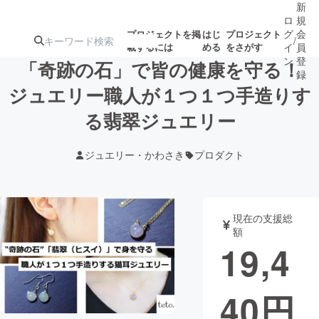
新
ロ
規
グ
会
プロジェクトを掲
はじ
プロジェクト
/
載するには
める
をさがす
イ
員
ン
登
「奇跡の石」で皆の健康を守る！
録
ジュエリー職人が１つ１つ手造りす
る翡翠ジュエリー
人気のプロ
注目のリ
注目の新着プロ
募集終了が近いプ
もうすぐ公開
ジェクト
ターン
ジェクト
ロジェクト
されます
ジュエリー・かわさき
プロダクト
アート・写真
音楽
現在の支援総
テクノロジー・ガジェット
ゲーム・サ
額
19,4
映像・映画
書籍・雑誌
40
円
ビジネス・起業
チャレンジ