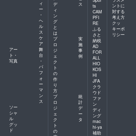
ィ
デ
ス
ントに
ts
ー
ィ
対する
CAM
・
ン
考え方
PFI
ヘ
グ
クッ
RE
ル
と
キーポ
ふる
ス
は
リシー
さと
ケ
プ
実
納税
ア
ロ
施
AD
アー
舞
ジ
事
FOR
ト・
台
ェ
例
ALL
写真
・
ク
HIO
パ
ト
KOS
フ
の
HI
ォ
作
JFA
ー
り
クラ
マ
方
ウド
ン
プ
統
ファ
ス
ロ
計
ン
ソー
ジ
デ
ディ
シャ
ェ
ー
ング
ル
ク
タ
mac
グッ
ト
hi-ya
ド
の
補助