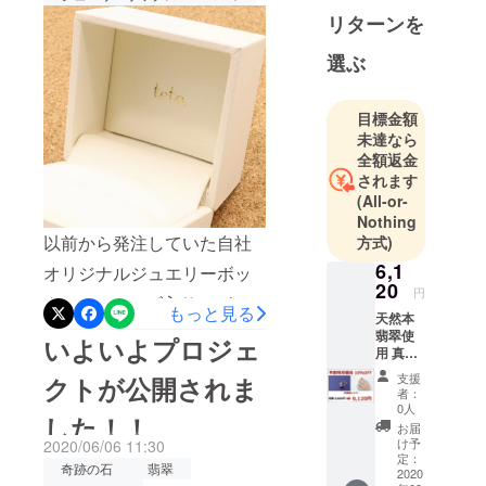
現地の市場
リターンを
で直接買い
付けするな
選ぶ
ど、世界中
から数多く
目標金額
の宝石収集
未達なら
を行ってお
全額返金
ります。
されます
(All-or-
Nothing
以前から発注していた自社
方式)
6,1
オリジナルジュエリーボッ
20
円
クス（teto.ロゴ入り）が、
もっと見る
天然本
ついに完成しました！！
翡翠使
いよいよプロジェ
用 真鍮
製 猫耳
支援
クトが公開されま
デザイ
者：
ンリン
0人
した！！
グ ■素
お届
材：天
け予
2020/06/06 11:30
然本翡
定：
奇跡の石
翡翠
翠、真
2020