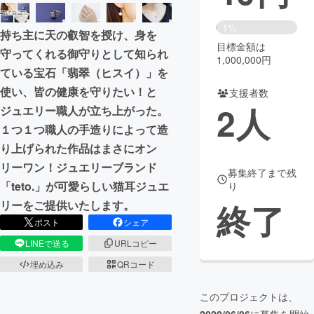
まちづくり・地域活性化
1%
持ち主に天の叡智を授け、身を
目標金額は
守ってくれる御守りとして知られ
1,000,000円
CAMPFIRE for Social Good
CAMPFIRE Creation
ている宝石「翡翠（ヒスイ）」を
CAMPFIREふるさと納税
machi-ya
コミュニティ
使い、皆の健康を守りたい！と
支援者数
2
人
ジュエリー職人が立ち上がった。
１つ１つ職人の手造りによって造
り上げられた作品はまさにオン
リーワン！ジュエリーブランド
募集終了まで残
「teto.」が可愛らしい猫耳ジュエ
り
終了
リーをご提供いたします。
ポスト
シェア
LINEで送る
URLコピー
埋め込み
QRコード
このプロジェクトは、