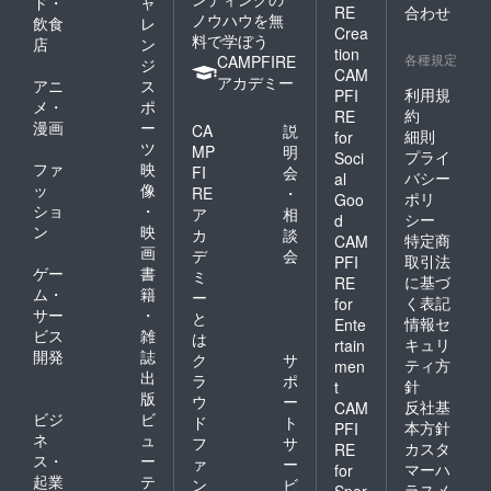
ド・
ャ
RE
合わせ
ノウハウを無
飲食
レ
Crea
料で学ぼう
店
ン
tion
各種規定
CAMPFIRE
ジ
CAM
アカデミー
アニ
ス
利用規
PFI
メ・
ポ
約
RE
漫画
ー
CA
説
細則
for
ツ
MP
明
プライ
Soci
ファ
映
FI
会
バシー
al
ッ
像
RE
・
ポリ
Goo
ショ
・
ア
相
シー
d
ン
映
カ
談
特定商
CAM
画
デ
会
取引法
PFI
ゲー
書
ミ
に基づ
RE
ム・
籍
ー
く表記
for
サー
・
と
情報セ
Ente
ビス
雑
は
キュリ
rtain
開発
誌
ク
サ
ティ方
men
出
ラ
ポ
針
t
版
ウ
ー
反社基
CAM
ビジ
ビ
ド
ト
本方針
PFI
ネ
ュ
フ
サ
カスタ
RE
ス・
ー
ァ
ー
マーハ
for
起業
テ
ン
ビ
ラスメ
Spor