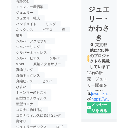
奇跡の石
ジュエ
ミャンマー産翡翠
ジュエリー
リー・
ジュエリー職人
ハンドメイド
リング
かわさ
ネックレス
ピアス
猫
き
猫耳
シルバーアクセサリー
東京都
シルバーリング
他に135件
シルバーネックレス
のプロジェ
シルバーピアス
シルバー
クトを掲載
silver
真鍮アクセサリー
しています
真鍮リング
宝石の販
真鍮ネックレス
売、ジュエ
真鍮ピアス
ヒスイ
リー販売を
ひすい
行っており
ミャンマー産ヒスイ
jewel_kawasaki
ます「ジュ
新型コロナウィルス
https://www.jewelrykawasaki.com/
エリー・か
新型コロナ
メッセー
コロナに負けるな
わさき」代
ジを送る
コロナウィルスに負けないぞ
表の川崎と
御守り
申します。
ジュエリーボックス
ロゴ