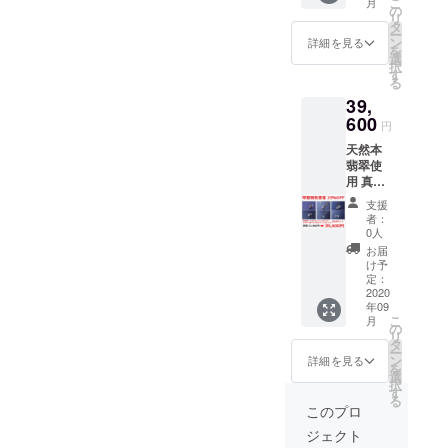
こ
月
セット
を備考
の
違いは
リ
■ジュエ
欄に記
タ
ござい
ー
リー
載をお
ン
ますの
詳細を見る
を
ボック
願いし
選
で、ご
択
ス代・
ます。
す
注意く
る
送料代
※商品写
ださい
39,
込み ※
真はサ
ませ。
リング
600
ンプル
円
サイズ
になり
天然本
はご希
ます。
翡翠使
望サイ
ご支援
用 真鍮
ズで制
いただ
製 猫耳
作いた
いた後
支援
デザイ
します
に制作
者：
ンリン
ので、
いたし
0人
グ＆
ご支援
ますの
お届
ネック
いただ
で、写
け予
レス＆
く際に
定：
真と実
ピアス
2020
ご希望
際の商
年09
天然本
サイズ
品で
こ
月
翡翠使
を備考
の
は、色
リ
用 シル
欄に記
タ
合い、
ー
バー製
載をお
ン
大きさ
詳細を見る
を
猫耳デ
願いし
選
や形に
択
ザイン
ます。
す
若干の
る
リング
※商品写
違いは
このプロ
＆ネッ
真はサ
ござい
ジェクト
クレス
ンプル
ますの