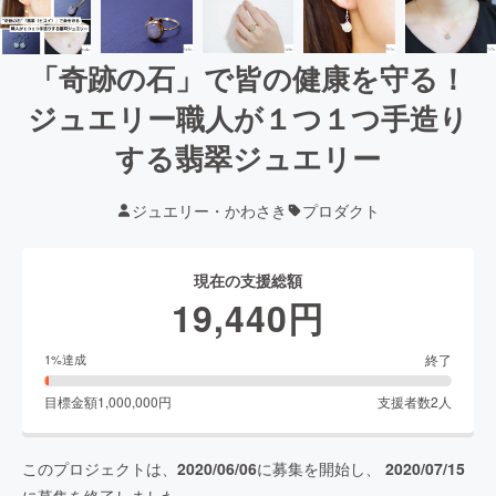
「奇跡の石」で皆の健康を守る！
ジュエリー職人が１つ１つ手造り
する翡翠ジュエリー
ジュエリー・かわさき
プロダクト
現在の支援総額
19,440
円
終了
1
%達成
目標金額
1,000,000
円
支援者数
2
人
このプロジェクトは、
2020/06/06
に募集を開始し、
2020/07/15
に募集を終了しました