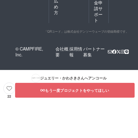
広
金申
め
請サ
方
ポー
ト
「QRコード」は株式会社デンソーウェーブの登録商標です。
© CAMPFIRE,
会社概
採用情
パートナー
Inc.
要
報
募集
ジュエリー・かわさき
さんへアンコール
もう一度プロジェクトをやってほしい
22