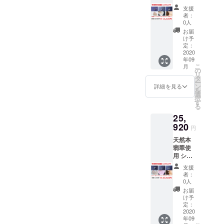
製 猫耳
約
ますの
真と実
支援
デザイ
28mm
で、写
際の商
者：
ンリン
■ジュエ
真と実
0人
品で
グ＆
リー
際の商
は、色
お届
ネック
ボック
品で
け予
合い、
レス＆
ス代・
定：
は、色
大きさ
ピアス
2020
送料代
合い、
や形に
年09
３点
込み ※
大きさ
若干の
こ
月
セット
商品写
の
や形に
違いは
リ
■ジュエ
真はサ
タ
若干の
ござい
ー
リー
ンプル
ン
違いは
詳細を見る
ますの
を
ボック
になり
選
ござい
で、ご
択
ス代・
ます。
す
ますの
注意く
る
送料代
ご支援
で、ご
ださい
25,
込み ※
いただ
注意く
ませ。
リング
920
いた後
ださい
円
サイズ
に制作
ませ。
天然本
はご希
いたし
翡翠使
望サイ
ますの
用 シル
ズで制
で、写
バー製
作いた
真と実
支援
猫耳デ
します
際の商
者：
ザイン
ので、
品で
0人
リング
ご支援
は、色
お届
＆ネッ
いただ
合い、
け予
クレス
く際に
定：
大きさ
＆ピア
2020
ご希望
や形に
年09
ス ３点
サイズ
若干の