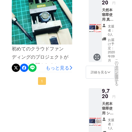
縦約
20
します
円
12mm
ので、
天然本
■チェー
ご支援
翡翠使
ン：
いただ
用 真鍮
40cm ■
く際に
製 猫耳
ジュエ
ご希望
支援
デザイ
リー
サイズ
者：
ンピア
ボック
を備考
0人
ス ■素
ス代・
欄に記
お届
材：天
送料代
載をお
け予
然本翡
初めてのクラウドファン
込み ※
定：
願いし
翠、真
2020
商品写
ます。
ディングのプロジェクトが
年09
鍮、
真はサ
※商品写
こ
月
14KGF
ンプル
の
真はサ
いよいよ公開されまし
リ
（フッ
になり
もっと見る
タ
ンプル
ー
ク） ■
ます。
ン
になり
詳細を見る
た！！公開後、早速ご支援
を
トッ
ご支援
選
ます。
択
プ：横
をいただき、大変感謝申し
いただ
1
す
ご支援
る
約
いた後
いただ
上げます。職人ともどもプ
9,7
10mm×
に制作
いた後
縦約
20
いたし
に制作
円
ロジェクト成功に向けて、
12mm
ますの
いたし
天然本
■全長：
で、写
ますの
頑張って参ります。↓ジュエ
翡翠使
約
真と実
で、写
用 シル
28mm
リー職人による製作風景で
際の商
真と実
バー製
■ジュエ
品で
際の商
支援
す(^^♪
猫耳デ
リー
は、色
品で
者：
ザイン
ボック
合い、
1人
は、色
リング