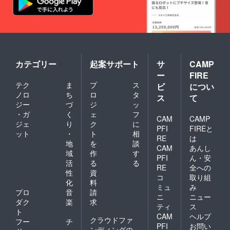
カテゴリー
起案サポート
サ
CAMP
ー
FIRE
テク
ま
プ
ス
ビ
につい
ノロ
ち
ロ
タ
ス
て
ジー
づ
ジ
ッ
・ガ
く
ェ
フ
CAM
CAMP
ジェ
り
ク
に
PFI
FIREと
ット
・
ト
相
RE
は
地
を
談
CAM
あんし
域
作
す
PFI
ん・安
活
る
る
RE
全への
性
資
コ
取り組
化
料
ミュ
み
プロ
音
請
ニ
ニュー
ダク
楽
求
ティ
ス
ト
CAM
ヘルプ
クラウドファ
フー
チ
PFI
お問い
ンディングの