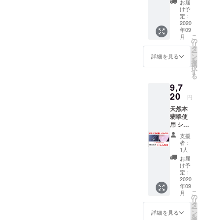
ス代・
大きさ
合い、
お届
■素材：
送料代
や形に
け予
大きさ
天然本
込み ※
定：
若干の
や形に
翡翠、
2020
商品写
違いは
若干の
年09
シル
真はサ
ござい
違いは
こ
月
バー950
ンプル
の
ますの
ござい
リ
■トッ
になり
タ
で、ご
ますの
ー
プ：横
ます。
ン
注意く
詳細を見る
で、ご
を
約
ご支援
選
ださい
注意く
択
10mm×
いただ
す
ませ。
ださい
る
縦約
いた後
ませ。
9,7
12mm
に制作
■サイ
20
いたし
円
ズ：1号
ますの
天然本
～25号
で、写
翡翠使
のご希
真と実
用 シル
望サイ
際の商
バー製
ズで制
品で
支援
猫耳デ
作いた
は、色
者：
ザイン
しま
合い、
1人
ネック
す。 ■
大きさ
お届
レス ■
ジュエ
や形に
け予
素材：
リー
定：
若干の
天然本
2020
ボック
違いは
年09
翡翠、
ス代・
ござい
こ
月
シル
送料代
の
ますの
リ
バー950
込み ※
タ
で、ご
ー
、シル
リング
ン
注意く
詳細を見る
を
バー
サイズ