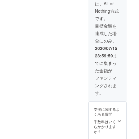
＆ピア
になり
で、ご
は、All-or-
ス 全６
ます。
注意く
Nothing方式
点セッ
ご支援
ださい
ト ■
いただ
ませ。
です。
ジュエ
いた後
目標金額を
リー
に制作
ボック
いたし
達成した場
ス代・
ますの
合にのみ、
送料代
で、写
込み ※
真と実
2020/07/15
リング
際の商
23:59:59
ま
サイズ
品で
はご希
は、色
でに集まっ
望サイ
合い、
た金額が
ズで制
大きさ
作いた
や形に
ファンディ
します
若干の
ングされま
ので、
違いは
ご支援
ござい
す。
いただ
ますの
く際に
で、ご
ご希望
注意く
支援に関するよ
サイズ
ださい
くある質問
を備考
ませ。
欄に記
手数料はいく
載をお
らかかります
願いし
か？
ます。