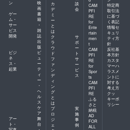
ン
映
カ
談
特定商
CAM
画
デ
会
取引法
PFI
ゲー
書
ミ
に基づ
RE
ム・
籍
ー
く表記
for
サー
・
と
情報セ
Ente
ビス
雑
は
キュリ
rtain
開発
誌
ク
サ
ティ方
men
出
ラ
ポ
針
t
版
ウ
ー
反社基
CAM
ビジ
ビ
ド
ト
本方針
PFI
ネ
ュ
フ
サ
カスタ
RE
ス・
ー
ァ
ー
マーハ
for
起業
テ
ン
ビ
ラスメ
Spor
ィ
デ
ス
ントに
ts
ー
ィ
対する
CAM
・
ン
考え方
PFI
ヘ
グ
クッ
RE
ル
と
キーポ
ふる
ス
は
リシー
さと
ケ
プ
実
納税
ア
ロ
施
AD
アー
舞
ジ
事
FOR
ト・
台
ェ
例
ALL
写真
・