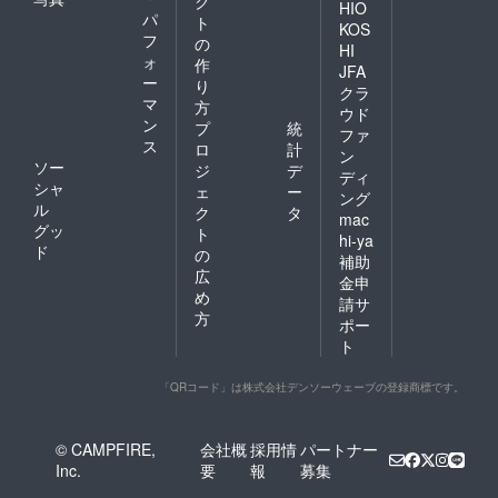
ク
HIO
パ
ト
KOS
フ
の
HI
ォ
作
JFA
ー
り
クラ
マ
方
ウド
ン
プ
統
ファ
ス
ロ
計
ン
ソー
ジ
デ
ディ
シャ
ェ
ー
ング
ル
ク
タ
mac
グッ
ト
hi-ya
ド
の
補助
広
金申
め
請サ
方
ポー
ト
「QRコード」は株式会社デンソーウェーブの登録商標です。
© CAMPFIRE,
会社概
採用情
パートナー
Inc.
要
報
募集