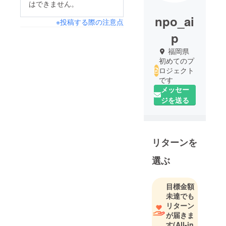
はできません。
npo_ai
※投稿する際の注意点
p
福岡県
初めてのプ
ロジェクト
です
メッセー
ジを送る
リターンを
選ぶ
目標金額
未達でも
リターン
が届きま
す
(All-in