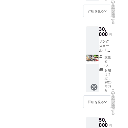
けしま
（1,500
の
リ
す」
円相
タ
ー
「DOC
当） <
ン
詳細を見る
を
OREふ
商品内
選
択
くおか
容（予
す
る
商工会
定）>
30,
ショッ
プ」
000
DOCOR
円
（博多
Eの人気
サンク
駅前マ
商品
スメー
ルイ2
（おつ
ル 「福
階）の
まみ、
岡県商
特産品
お菓
支援
工会連
セット
子、ご
者：
合会よ
：
飯のお
0人
り、熱
3,000円
とも
お届
い感謝
相当の
等）
け予
のお礼
返礼品
定：
セット
メール
2020
〇福
年09
をお届
岡うま
例：The
こ
月
けしま
かもん
の
さ
リ
す」
パック
タ
Bar（ザ
ー
「DOC
A（DO
ン
・サ
詳細を見る
を
OREふ
CORE
選
バー）
択
くおか
）
す
（プ
る
商工会
DOCOR
レー
50,
ショッ
E人気商
ン、明
プ」
000
品の詰
太風
円