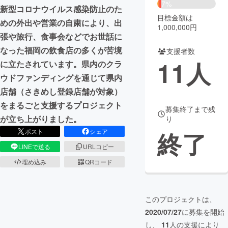
7%
新型コロナウイルス感染防止のた
目標金額は
まちづくり・地域活性化
めの外出や営業の自粛により、出
1,000,000円
張や旅行、食事会などでお世話に
なった福岡の飲食店の多くが苦境
CAMPFIRE for Social Good
CAMPFIRE Creation
支援者数
11
人
に立たされています。県内のクラ
CAMPFIREふるさと納税
machi-ya
コミュニティ
ウドファンディングを通じて県内
店舗（さきめし登録店舗が対象）
をまるごと支援するプロジェクト
募集終了まで残
が立ち上がりました。
り
終了
ポスト
シェア
LINEで送る
URLコピー
埋め込み
QRコード
このプロジェクトは、
2020/07/27
に募集を開始
し、
11
人の支援により