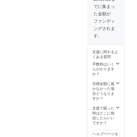
子を
め合わ
（ご希
の返礼
セッ
せセッ
でに集まっ
望され
品 〇
ト。
トで
る方の
た金額が
福岡う
〇福岡
す。
み） ※
まかも
うまか
〇福岡
ファンディ
後日、
んパッ
もん
うまか
配送さ
ングされま
ク スー
パック
もん
れま
パーデ
デラッ
パック
す。
す。
ラック
クスB
D（JA
スA
（DOC
）
（DOC
ORE・
福岡県
支援に関するよ
ORE・
JA混
の旬の
くある質問
JA混
合）
野菜約
合）
福
手数料はいく
10種類
博
岡県産
らかかります
を集め
多和牛
の季節
か？
まし
ロース
の果物
た。
ステー
と福岡
目標金額に届
〇福岡
キと
名産品
かなかった場
うまか
DOCOR
をセッ
合どうなりま
もん
E人気の
ト。
すか？
パック
名産品
〇福岡
E（JA
をセッ
うまか
支援で困った
）
ト。
もん
時はどこに相
JA福
〇福岡
パック
談したらいい
岡 ご
うまか
デラッ
ですか？
飯のお
もん
クスC
とも
パック
（DOC
セット
ヘルプページを
スー