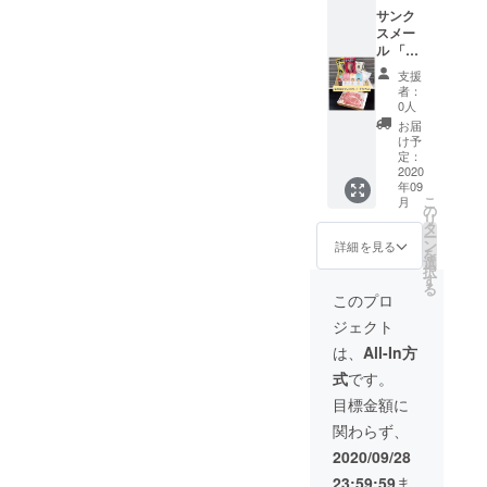
（博多
め合わ
味）、
サンク
駅前マ
せセッ
珈琲ま
スメー
ルイ2
トで
んじゅ
ル 「福
階）の
す。
う、の
岡県商
特産品
〇福岡
りあら
支援
工会連
セット
うまか
れ、等
者：
合会よ
：
もん
0人
※送
り、熱
9,000円
パック
付時期
お届
い感謝
相当の
B（DO
け予
等で内
のお礼
返礼品
定：
CORE
容は変
メール
2020
〇福
）
更にな
年09
をお届
岡うま
DOCOR
る場合
こ
月
けしま
かもん
の
E人気商
があり
リ
す」
パック
タ
品の詰
ます。
ー
「DOC
デラッ
ン
め合わ
詳細を見る
・本プ
を
OREふ
クスA
選
せセッ
ロジェ
択
くおか
（DOC
す
トで
クトの
る
商工会
ORE・
す。
このプロ
ホーム
ショッ
JA混
〇福岡
ページ
ジェクト
プ」
合）
うまか
に、ご
（博多
福
もん
は、
All-In方
支援い
駅前マ
岡の八
パック
ただい
式
です。
ルイ2
女茶の
C（DO
たあな
階）の
飲み比
CORE
目標金額に
たのお
特産品
べセッ
）
名前が
関わらず、
セット
トとそ
DOCOR
掲載さ
：
れに合
E人気商
2020/09/28
れま
15,000
うお菓
品の詰
す。
23:59:59
ま
円相当