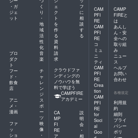
※後日、
ジー
づ
ジ
ッ
更にな
配送さ
・ガ
く
ェ
フ
CAM
CAMP
る場合
れま
ジェ
り
ク
に
があり
PFI
FIREと
す。
ット
・
ト
相
ます。
RE
は
地
を
談
※後日、
CAM
あんし
配送さ
域
作
す
PFI
ん・安
れま
活
る
る
RE
全への
す。
性
資
コ
取り組
化
料
ミュ
み
プロ
音
請
ニ
ニュー
ダク
楽
求
ティ
ス
ト
CAM
ヘルプ
クラウドファ
フー
チ
PFI
お問い
ンディングの
ド・
ャ
RE
合わせ
ノウハウを無
飲食
レ
Crea
料で学ぼう
店
ン
tion
各種規定
CAMPFIRE
ジ
CAM
アカデミー
アニ
ス
利用規
PFI
メ・
ポ
約
RE
漫画
ー
CA
説
細則
for
ツ
MP
明
プライ
Soci
ファ
映
FI
会
バシー
al
ッ
像
RE
・
ポリ
Goo
ショ
・
ア
相
シー
d