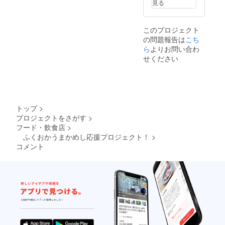
ORE・
※DOCO
見る
パーデ
JA混
RE…福
ラック
合）
岡県商
スB
福
工会連
このプロジェクト
（DOC
岡県産
合会が
の問題報告は
こち
ORE・
の季節
運営し
JA混
ら
よりお問い合わ
のおい
ている
合）
しい野
アンテ
せください
博
菜と特
ナ
多和牛
産品を
ショッ
焼肉と
セッ
プ ※
DOCOR
ト。
いずれ
E人気の
※DOCO
かご希
名産品
RE…福
望され
トップ
>
をセッ
岡県商
る
プロジェクトをさがす
>
ト。
工会連
「パッ
フード・飲食店
>
※DOCO
合会が
ク」の
RE…福
ふくおかうまかめし応援プロジェクト！
>
運営し
種類を
岡県商
ている
コメント
「備考
工会連
アンテ
欄」に
合会が
ナ
ご記入
運営し
ショッ
くださ
ている
プ ※い
い。
アンテ
ずれか
ご記入
ナ
ご希望
がない
ショッ
される
場合に
プ ※い
「パッ
は、
ずれか
ク」の
「福岡
ご希望