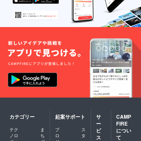
種類を
うまか
される
「備考
もん
「パッ
欄」に
パック
ク」の
ご記入
A」で送
種類を
くださ
付しま
「備考
い。
す。 ※
欄」に
ご記入
在庫と
ご記入
がない
の関係
くださ
場合に
で、一
い。
は、
部の商
ご記入
「福岡
品が変
がない
うまか
更にな
場合に
もん
る場合
は、
パック
があり
「福岡
デラッ
ます。
うまか
クスA」
※後日、
もん
で送付
配送さ
パック
しま
れま
スー
す。 ※
す。
パーデ
在庫と
ラック
の関係
スA」で
で、一
送付し
部の商
ます。
品が変
カテゴリー
起案サポート
サ
CAMP
※在庫と
更にな
ー
FIRE
の関係
る場合
テク
ま
プ
ス
ビ
につい
で、一
があり
ノロ
ち
ロ
タ
部の商
ます。
ス
て
品が変