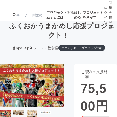
新
ロ
規
グ
会
プロジェクトを掲
はじ
プロジェクト
/
載するには
める
をさがす
イ
員
ン
登
ふくおかうまかめし応援プロジェ
録
クト！
人気のプロ
注目のリ
注目の新着プロ
募集終了が近いプ
もうすぐ公開
npo_aip
フード・飲食店
コロナサポートプログラム対象
ジェクト
ターン
ジェクト
ロジェクト
されます
アート・写真
音楽
現在の支援総
額
75,5
テクノロジー・ガジェット
ゲーム・サ
映像・映画
書籍・雑誌
00
円
ビジネス・起業
チャレンジ