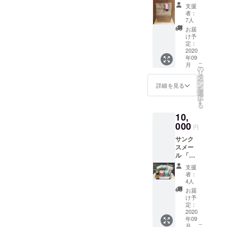
岡県商
コー
支援
工会連
ヒー
者：
合会よ
（500円
7人
り、熱
相当）
お届
い感謝
※後日、
け予
のお礼
配送さ
定：
メール
2020
れま
年09
をお届
す。
こ
月
けしま
の
リ
す」
タ
ー
「DOC
ン
詳細を見る
を
OREふ
選
択
くおか
す
る
商工会
10,
ショッ
プ」か
000
円
らの
サンク
「何が
スメー
入って
ル 「福
いるか
岡県商
は開け
支援
工会連
てから
者：
合会よ
のお楽
4人
り、熱
しみ
お届
い感謝
DOCOR
け予
のお礼
Eお楽し
定：
メール
2020
みセッ
年09
をお届
ト」
こ
月