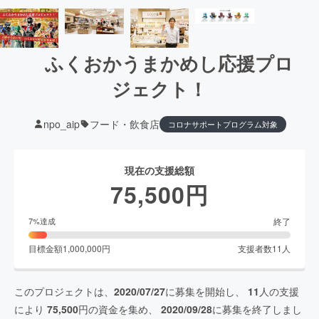
ふくおかうまかめし応援プロ
ジェクト！
npo_aip
フード・飲食店
コロナサポートプログラム対象
現在の支援総額
75,500
円
終了
7
%達成
目標金額
1,000,000
円
支援者数
11
人
このプロジェクトは、
2020/07/27
に募集を開始し、
11
人の支援
により
75,500
円の資金を集め、
2020/09/28
に募集を終了しまし