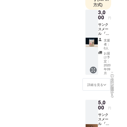
方式)
3,0
00
円
サンク
スメー
ル 「福
岡県商
支援
工会連
者：
合会よ
0人
り、熱
お届
い感謝
け予
のお礼
定：
メール
2020
年09
をお届
こ
月
けしま
の
リ
す」
タ
ー
「DOC
ン
詳細を見る
を
OREふ
選
択
くおか
す
る
商工会
5,0
ショッ
プ」か
00
円
らの
サンク
にゃん
スメー
こド
ル 「福
リップ