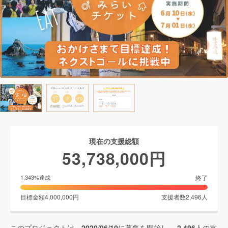
現在の支援総額
53,738,000
円
終了
1,343
%達成
目標金額
4,000,000
円
支援者数
2,496
人
このプロジェクトは、
2020/06/10
に募集を開始し、
2,496
人の支