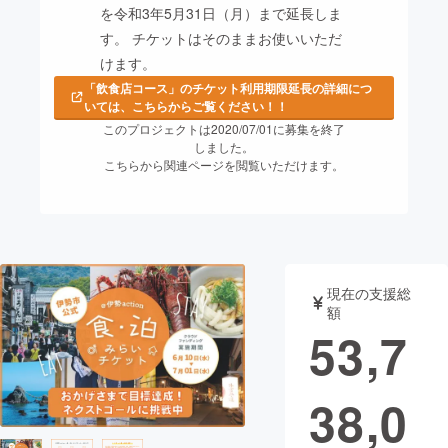
を令和3年5月31日（月）まで延長しま
まちづくり・地域活性化
す。 チケットはそのままお使いいただ
けます。
「飲食店コース」のチケット利用期限延長の詳細につ
CAMPFIRE for Social Good
CAMPFIRE Creation
いては、こちらからご覧ください！！
CAMPFIREふるさと納税
machi-ya
コミュニティ
このプロジェクトは2020/07/01に募集を終了
しました。
こちらから関連ページを閲覧いただけます。
現在の支援総
額
53,7
38,0