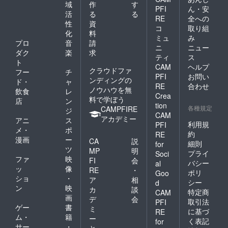
域
作
す
PFI
ん・安
活
る
る
RE
全への
性
資
コ
取り組
化
料
ミュ
み
プロ
音
請
ニ
ニュー
ダク
楽
求
ティ
ス
ト
CAM
ヘルプ
クラウドファ
フー
チ
PFI
お問い
ンディングの
ド・
ャ
RE
合わせ
ノウハウを無
飲食
レ
Crea
料で学ぼう
店
ン
tion
各種規定
CAMPFIRE
ジ
CAM
アカデミー
アニ
ス
利用規
PFI
メ・
ポ
約
RE
漫画
ー
CA
説
細則
for
ツ
MP
明
プライ
Soci
ファ
映
FI
会
バシー
al
ッ
像
RE
・
ポリ
Goo
ショ
・
ア
相
シー
d
ン
映
カ
談
特定商
CAM
画
デ
会
取引法
PFI
ゲー
書
ミ
に基づ
RE
ム・
籍
ー
く表記
for
サー
・