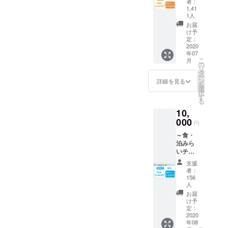
はでま
者：
月15 日
食店】
ずご記
1,41
せん）
（水）
参加店
入くだ
1人
利用可
※1回の
舗の飲
さい。
お届
能店舗
決済に
食店で
空欄の
け予
は下記
220円の
利用で
定：
場合
ＵＲＬ
手数料
2020
きる
は、全
からご
がかか
年07
1,250円
額運営
確認く
りま
こ
月
チケッ
の
資金と
ださ
す。複
リ
ト10枚
タ
して受
い。
数ご支
ー
分、
ン
け取ら
詳細を見る
https://i
援いた
を
12,500
選
せてい
se-
だける
択
円分を
す
ただく
kanko.j
場合は
る
お送り
場合が
p/ [利用
まとめ
10,
致しま
ありま
期間] 応
て申し
000
す。 備
すので
円
援券が
込むこ
考欄に
ご注意
届いた
とをオ
～食・
応援す
くださ
日～令
ススメ
泊みら
る店舗
い。
和３年2
いたし
いチ
名と店
（換金
月28 日
ます。
ケット
舗番号
不可、
支援
（日）
～【宿
を必ず
おつり
者：
※1回の
泊施
ご記入
156
はでま
決済に
設】 参
人
くださ
せん）
220円の
加店舗
い。 空
お届
利用可
手数料
の飲食
け予
欄の場
能店舗
がかか
店で利
定：
合は、
は下記
りま
2020
用でき
全額運
ＵＲＬ
す。複
年08
る1,500
営資金
からご