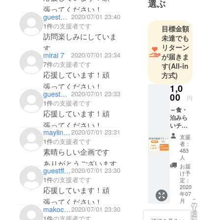
選ぶ
張ってください！
guest372731689e14
2020/07/01 23:40
1件
の支援者です
目標金額
訪問楽しみにしていま
未達でも
リターン
す。
mirai 7
2020/07/01 23:34
が届きま
7件
の支援者です
す
(All-in
応援しています！頑
方式)
張ってください！
1,0
guest1a17e58b1fc4
2020/07/01 23:33
00
円
1件
の支援者です
～食・
応援しています！頑
泊みら
張ってください！
いチ
mayling0520
2020/07/01 23:31
ケット
支援
1件
の支援者です
～【飲
者：
食店】
素晴らしい企画です
483
参加店
人
ありがとうございます
舗の飲
お届
guestffaec0501e24
2020/07/01 23:30
食店で
け予
1件
の支援者です
利用で
定：
2020
きる
応援しています！頑
年07
1,250円
こ
月
張ってください！
チケッ
の
リ
makochan3
2020/07/01 23:30
トをお
タ
ー
1件
の支援者です
送り致