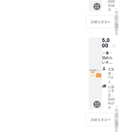
店で利
2020
合は、
からご
数ご支
年08
用でき
全額運
確認く
援いた
こ
月
る1,500
の
営資金
ださ
だける
リ
円チ
タ
として
い。
場合は
ー
ケット3
ン
受け取
詳細を見る
https://i
まとめ
を
枚、
選
らせて
se-
て申し
択
4,500円
す
いただ
kanko.j
込むこ
る
をお送
く場合
p/ [利用
とをオ
5,0
り致し
があり
期間] 令
ススメ
ます。
00
ますの
和2 年
円
いたし
備考欄
でご注
９月頃
ます。
～食・
に応援
意くだ
～ 令和
泊みら
する店
さい。
３年12
いチ
舗名と
（換金
月15 日
ケット
店舗番
不可、
（水）
支援
～【飲
号を必
おつり
者：
※1回の
食店】
ずご記
712
はでま
決済に
参加店
入くだ
人
せん）
220円の
舗の飲
さい。
お届
利用可
手数料
食店で
空欄の
け予
能店舗
がかか
利用で
定：
場合
は下記
りま
2020
きる
は、全
ＵＲＬ
す。複
年07
1,250円
額運営
からご
数ご支
こ
月
チケッ
の
資金と
確認く
援いた
リ
ト5枚、
タ
して受
ださ
だける
ー
6,250円
ン
け取ら
詳細を見る
い。
場合は
を
分をお
選
せてい
https://i
まとめ
択
送り致
す
ただく
se-
て申し
る