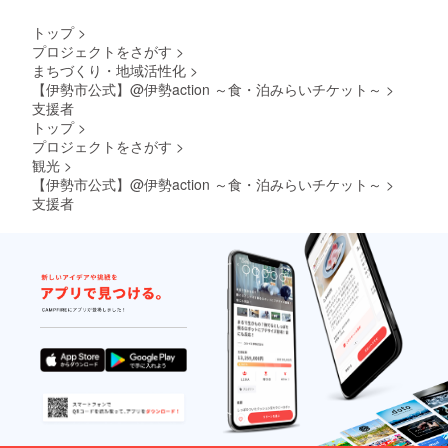
決済に
220円の
トップ
>
手数料
プロジェクトをさがす
>
がかか
まちづくり・地域活性化
>
りま
【伊勢市公式】@伊勢action ～食・泊みらいチケット～
>
す。複
数ご支
支援者
援いた
トップ
>
だける
プロジェクトをさがす
>
場合は
観光
>
まとめ
【伊勢市公式】@伊勢action ～食・泊みらいチケット～
>
て申し
込むこ
支援者
とをオ
ススメ
いたし
ます。