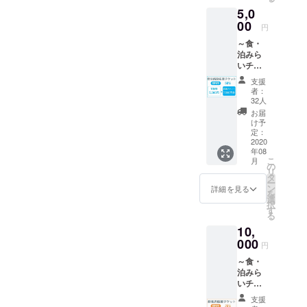
しま
場合が
kanko.j
込むこ
5,0
す。 備
ありま
p/ [利用
とをオ
00
考欄に
すので
円
期間] 応
ススメ
応援す
ご注意
援券が
いたし
～食・
る店舗
くださ
届いた
ます。
泊みら
名と店
い。
日～令
いチ
舗番号
（換金
和３年2
ケット
を必ず
不可、
支援
月28 日
～【宿
ご記入
おつり
者：
（日）
泊施
くださ
32人
はでま
※1回の
設】 参
い。 空
せん）
お届
決済に
加店舗
欄の場
け予
利用可
220円の
の飲食
定：
合は、
能店舗
手数料
店で利
2020
全額運
は下記
がかか
年08
用でき
営資金
ＵＲＬ
りま
こ
月
る1,500
の
として
からご
す。複
リ
円チ
タ
受け取
確認く
数ご支
ー
ケット5
ン
らせて
詳細を見る
ださ
援いた
を
枚、
選
いただ
い。
だける
択
7,500円
す
く場合
https://i
場合は
る
をお送
があり
se-
まとめ
10,
り致し
ますの
kanko.j
て申し
ます。
000
でご注
p/ [利用
円
込むこ
備考欄
意くだ
期間] 令
とをオ
～食・
に応援
さい。
和2 年
ススメ
泊みら
する店
（換金
９月頃
いたし
いチ
舗名と
不可、
～ 令和
ます。
ケット
店舗番
おつり
３年12
支援
～【飲
号を必