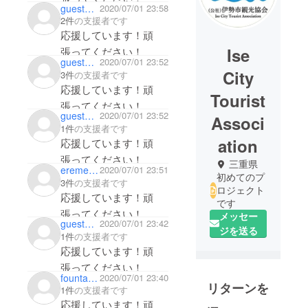
guest5262955b26a4
2020/07/01 23:58
2件
の支援者です
応援しています！頑
Ise
張ってください！
guesta3b0ed623834
2020/07/01 23:52
City
3件
の支援者です
応援しています！頑
Tourist
張ってください！
guest0e941bea83d4
2020/07/01 23:52
Associ
1件
の支援者です
ation
応援しています！頑
張ってください！
三重県
erementsu
2020/07/01 23:51
初めてのプ
3件
の支援者です
ロジェクト
応援しています！頑
です
張ってください！
メッセー
guest9b7529744f54
2020/07/01 23:42
ジを送る
1件
の支援者です
応援しています！頑
張ってください！
fountain031
2020/07/01 23:40
リターンを
1件
の支援者です
応援しています！頑