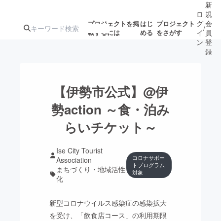
新
ロ
規
グ
会
プロジェクトを掲
はじ
プロジェクト
/
載するには
める
をさがす
イ
員
ン
登
録
人気のプロ
注目のリ
注目の新着プロ
募集終了が近いプ
もうすぐ公開
【伊勢市公式】@伊
ジェクト
ターン
ジェクト
ロジェクト
されます
勢action ～食・泊み
らいチケット～
アート・写真
音楽
Ise City Tourist
コロナサポー
テクノロジー・ガジェット
ゲーム・サ
Association
トプログラム
まちづくり・地域活性
対象
化
映像・映画
書籍・雑誌
新型コロナウイルス感染症の感染拡大
ビジネス・起業
チャレンジ
を受け、「飲食店コース」の利用期限