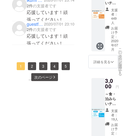
ikumi aoki
少しでも支援になれば
いチ
号を必
はでま
2件
の支援者です
ケット
ずご記
せん）
と願います。
支援
応援しています！頑
～【飲
入くだ
利用可
者：
食店】
さい。
449
張ってください！
能店舗
参加店
空欄の
人
guestf11ae0fbeae4
2020/07/01 23:10
は下記
舗の飲
場合
お届
ＵＲＬ
2件
の支援者です
食店で
は、全
け予
からご
応援しています！頑
利用で
定：
額運営
確認く
2020
きる
資金と
張ってください！
ださ
年07
1,250円
して受
い。
こ
月
チケッ
の
け取ら
https://i
リ
ト3枚
タ
せてい
se-
ー
分、
ン
ただく
詳細を見る
kanko.j
を
3,750円
1
2
3
4
5
選
場合が
p/ [利用
択
分をお
す
ありま
期間] 応
る
送り致
すので
次のページ
援券が
...
3,0
しま
ご注意
届いた
00
す。 備
くださ
円
日～令
考欄に
い。
和３年2
～食・
応援す
（換金
月28 日
泊みら
る店舗
不可、
（日）
いチ
名と店
おつり
※1回の
ケット
舗番号
はでま
支援
決済に
～【宿
を必ず
せん）
者：
220円の
泊施
ご記入
19人
利用可
手数料
設】 参
くださ
能店舗
お届
がかか
加店舗
い。 空
け予
は下記
りま
の飲食
定：
欄の場
ＵＲＬ
す。複