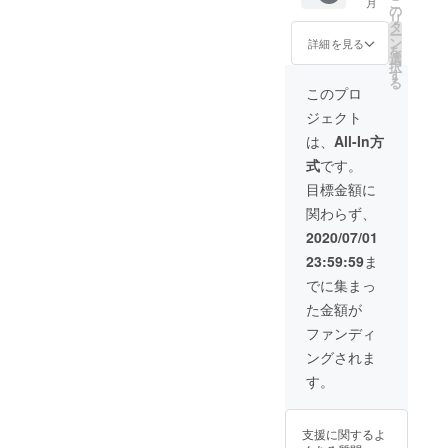
こ
数ご支
月
円チ
の
として
確認く
リ
援いた
ケット
タ
受け取
ださ
ー
だける
10枚、
ン
詳細を見る
らせて
い。
を
場合は
15,000
選
いただ
https://i
択
まとめ
円をお
す
く場合
se-
る
て申し
送り致
このプロ
があり
kanko.j
込むこ
しま
ますの
p/ [利用
とをオ
ジェクト
す。 備
でご注
期間] 令
ススメ
考欄に
は、
All-In方
意くだ
和2 年
いたし
応援す
さい。
９月頃
ます。
式
です。
る店舗
（換金
～ 令和
名と店
目標金額に
不可、
３年12
舗番号
おつり
月15 日
関わらず、
を必ず
はでま
（水）
ご記入
2020/07/01
せん）
※1回の
くださ
利用可
決済に
23:59:59
ま
い。 空
能店舗
220円の
欄の場
でに集まっ
は下記
手数料
合は、
ＵＲＬ
がかか
た金額が
全額運
からご
りま
営資金
ファンディ
確認く
す。複
として
ださ
数ご支
ングされま
受け取
い。
援いた
らせて
す。
https://i
だける
いただ
se-
場合は
く場合
kanko.j
まとめ
があり
p/ [利用
て申し
支援に関するよ
ますの
期間] 応
込むこ