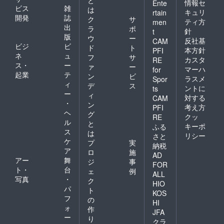
と
情報セ
Ente
ビス
雑
は
キュリ
rtain
開発
誌
ク
サ
ティ方
men
出
ラ
ポ
針
t
版
ウ
ー
反社基
CAM
ビジ
ビ
ド
ト
本方針
PFI
ネ
ュ
フ
サ
カスタ
RE
ス・
ー
ァ
ー
マーハ
for
起業
テ
ン
ビ
ラスメ
Spor
ィ
デ
ス
ントに
ts
ー
ィ
対する
CAM
・
ン
考え方
PFI
ヘ
グ
クッ
RE
ル
と
キーポ
ふる
ス
は
リシー
さと
ケ
プ
実
納税
ア
ロ
施
AD
アー
舞
ジ
事
FOR
ト・
台
ェ
例
ALL
写真
・
ク
HIO
パ
ト
KOS
フ
の
HI
ォ
作
JFA
ー
り
クラ