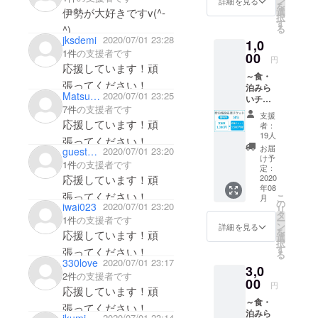
ン
詳細を見る
を
しま
伊勢が大好きですv(^-
選
択
す。 備
す
^)
る
考欄に
jksdemi
2020/07/01 23:28
1,0
応援す
1件
の支援者です
00
る店舗
円
応援しています！頑
名と店
～食・
舗番号
張ってください！
泊みら
を必ず
Matsunori Mino
2020/07/01 23:25
いチ
ご記入
7件
の支援者です
ケット
くださ
支援
～【宿
応援しています！頑
い。 空
者：
泊施
欄の場
19人
張ってください！
設】 参
合は、
お届
guestbb9e757bbac4
2020/07/01 23:20
加店舗
全額運
け予
1件
の支援者です
の飲食
定：
営資金
応援しています！頑
店で利
2020
として
年08
用でき
受け取
張ってください！
こ
月
る1,500
の
らせて
iwai023
2020/07/01 23:20
リ
円チ
タ
いただ
1件
の支援者です
ー
ケット
ン
く場合
詳細を見る
を
応援しています！頑
をお送
選
があり
択
り致し
す
ますの
張ってください！
る
ます。
でご注
330love
2020/07/01 23:17
3,0
備考欄
意くだ
2件
の支援者です
に応援
00
さい。
円
応援しています！頑
する店
（換金
～食・
舗名と
不可、
張ってください！
泊みら
店舗番
おつり
2020/07/01 23:14