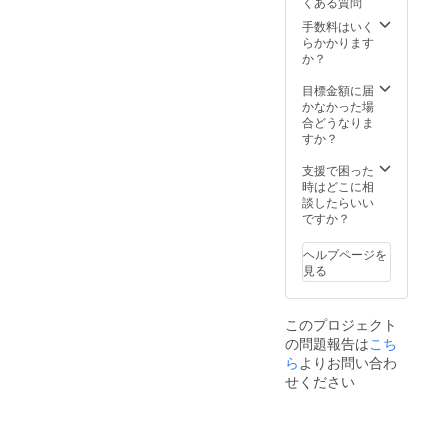
くある質問
でご注
援券が
とをオ
意くだ
手数料はいく
届いた
ススメ
さい。
らかかります
日～令
いたし
（換金
か？
和３年2
ます。
不可、
月28 日
おつり
目標金額に届
（日）
はでま
かなかった場
※1回の
せん）
合どうなりま
決済に
利用可
すか？
220円の
能店舗
手数料
は下記
支援で困った
がかか
ＵＲＬ
時はどこに相
りま
からご
談したらいい
す。複
確認く
ですか？
数ご支
ださ
援いた
い。
だける
ヘルプページを
https://i
場合は
見る
se-
まとめ
kanko.j
て申し
p/ [利用
込むこ
このプロジェクト
期間] 令
とをオ
の問題報告は
こち
和2 年
ススメ
ら
よりお問い合わ
９月頃
いたし
～ 令和
せください
ます。
３年12
月15 日
（水）
※1回の