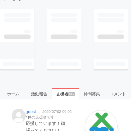
ホーム
活動報告
仲間募集
コメント
支援者
99+
guest75221a26ba74
2020/07/02 00:02
1件
の支援者です
応援しています！頑
張ってください！