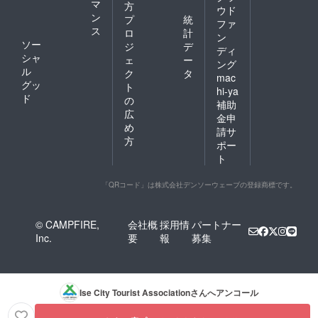
マ
方
ウド
ン
プ
統
ファ
ス
ロ
計
ン
ソー
ジ
デ
ディ
シャ
ェ
ー
ング
ル
ク
タ
mac
グッ
ト
hi-ya
ド
の
補助
広
金申
め
請サ
方
ポー
ト
「QRコード」は株式会社デンソーウェーブの登録商標です。
© CAMPFIRE,
会社概
採用情
パートナー
Inc.
要
報
募集
Ise City Tourist Association
さんへアンコール