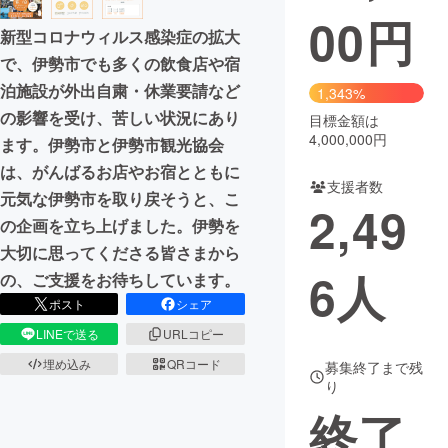
00
円
新型コロナウィルス感染症の拡大
で、伊勢市でも多くの飲食店や宿
泊施設が外出自粛・休業要請など
1,343%
の影響を受け、苦しい状況にあり
目標金額は
4,000,000円
ます。伊勢市と伊勢市観光協会
は、がんばるお店やお宿とともに
支援者数
元気な伊勢市を取り戻そうと、こ
2,49
の企画を立ち上げました。伊勢を
大切に思ってくださる皆さまから
6
人
の、ご支援をお待ちしています。
ポスト
シェア
LINEで送る
URLコピー
埋め込み
QRコード
募集終了まで残
り
終了