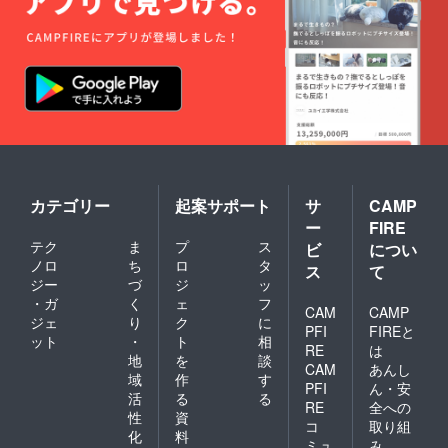
カテゴリー
起案サポート
サ
CAMP
ー
FIRE
テク
ま
プ
ス
ビ
につい
ノロ
ち
ロ
タ
ス
て
ジー
づ
ジ
ッ
・ガ
く
ェ
フ
CAM
CAMP
ジェ
り
ク
に
PFI
FIREと
ット
・
ト
相
RE
は
地
を
談
CAM
あんし
域
作
す
PFI
ん・安
活
る
る
RE
全への
性
資
コ
取り組
化
料
ミュ
み