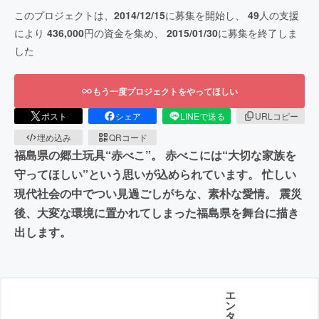
このプロジェクトは、
2014/12/15
に募集を開始し、
49
人の支援
により
436,000
円の資金を集め、
2015/01/30
に募集を終了しま
した
もう一度プロジェクトをやってほしい
ポスト
シェア
LINEで送る
URLコピー
埋め込み
QRコード
福島県の郷土玩具“赤べこ”。 赤べこには“大切な家族を
守ってほしい”という思いが込められています。 忙しい
現代社会の中でつい見過ごしがちな、素朴な愛情。 震災
後、大変な環境に置かれてしまった福島県を舞台に描き
出します。
エ
ン
タ