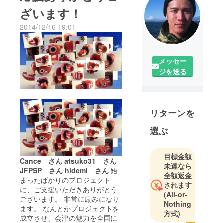
ざいます！
2014/12/16 19:01
メッセー
ジを送る
リターンを
選ぶ
目標金額
Cance さん
atsuko31 さん
未達なら
JFPSP さん
hidemi さん
始
全額返金
まったばかりのプロジェクト
されます
に、ご支援いただきありがとう
(All-or-
ございます。 非常に励みになり
Nothing
ます。 なんとかプロジェクトを
方式)
成立させ、会津の魅力を全国に