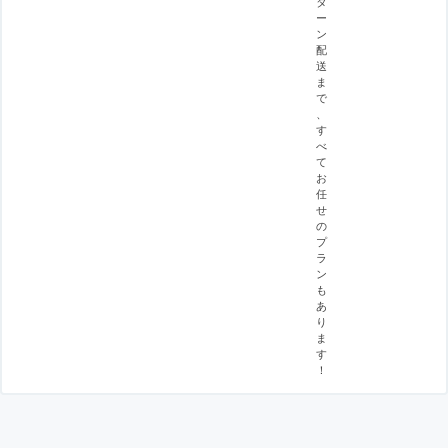
タ
ー
ン
配
送
ま
で
、
す
べ
て
お
任
せ
の
プ
ラ
ン
も
あ
り
ま
す
！