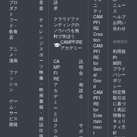
プロ
音
請
ニ
ニュー
ダク
楽
求
ティ
ス
ト
CAM
ヘルプ
クラウドファ
フー
チ
PFI
お問い
ンディングの
ド・
ャ
RE
合わせ
ノウハウを無
飲食
レ
Crea
料で学ぼう
店
ン
tion
各種規定
CAMPFIRE
ジ
CAM
アカデミー
アニ
ス
利用規
PFI
メ・
ポ
約
RE
漫画
ー
CA
説
細則
for
ツ
MP
明
プライ
Soci
ファ
映
FI
会
バシー
al
ッ
像
RE
・
ポリ
Goo
ショ
・
ア
相
シー
d
ン
映
カ
談
特定商
CAM
画
デ
会
取引法
PFI
ゲー
書
ミ
に基づ
RE
ム・
籍
ー
く表記
for
サー
・
と
情報セ
Ente
ビス
雑
は
キュリ
rtain
開発
誌
ク
サ
ティ方
men
出
ラ
ポ
針
t
版
ウ
ー