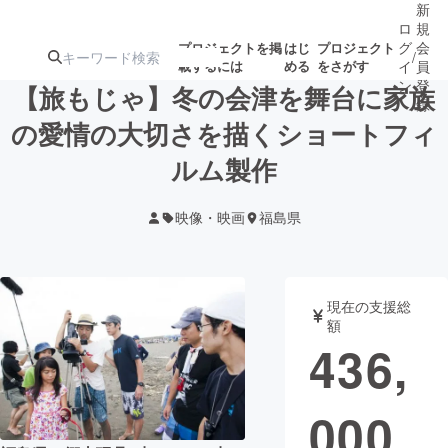
新
ロ
規
グ
会
プロジェクトを掲
はじ
プロジェクト
/
載するには
める
をさがす
イ
員
ン
登
【旅もじゃ】冬の会津を舞台に家族
録
の愛情の大切さを描くショートフィ
ルム製作
人気のプロ
注目のリ
注目の新着プロ
募集終了が近いプ
もうすぐ公開
ジェクト
ターン
ジェクト
ロジェクト
されます
映像・映画
福島県
アート・写真
音楽
現在の支援総
テクノロジー・ガジェット
ゲーム・サ
額
436,
映像・映画
書籍・雑誌
000
ビジネス・起業
チャレンジ