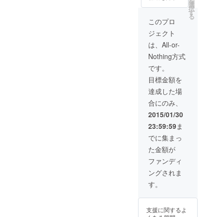
を
選
入り完成DVD 完
択
す
成試写会ご招待
る
柳津名物・あわ
このプロ
まんじゅう（10
ジェクト
個入） 赤べこ張
子人形（小）※
は、All-or-
ページ内の写真
Nothing方式
とは異なる場合
があります
です。
目標金額を
達成した場
合にのみ、
2015/01/30
23:59:59
ま
でに集まっ
た金額が
ファンディ
ングされま
す。
支援に関するよ