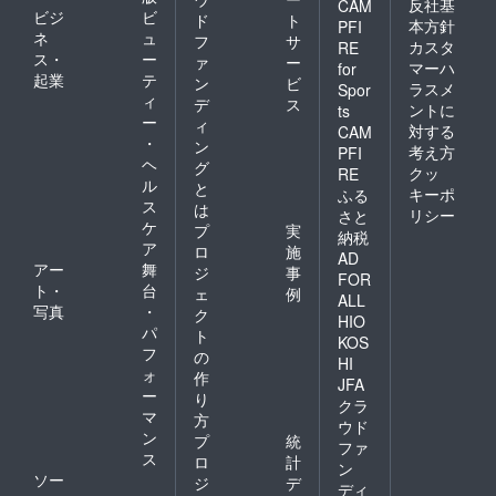
反社基
CAM
ビジ
ビ
ド
ト
本方針
PFI
ネ
ュ
フ
サ
カスタ
RE
ス・
ー
ァ
ー
マーハ
for
起業
テ
ン
ビ
ラスメ
Spor
ィ
デ
ス
ントに
ts
ー
ィ
対する
CAM
・
ン
考え方
PFI
ヘ
グ
クッ
RE
ル
と
キーポ
ふる
ス
は
リシー
さと
ケ
プ
実
納税
ア
ロ
施
AD
アー
舞
ジ
事
FOR
ト・
台
ェ
例
ALL
写真
・
ク
HIO
パ
ト
KOS
フ
の
HI
ォ
作
JFA
ー
り
クラ
マ
方
ウド
ン
プ
統
ファ
ス
ロ
計
ン
ソー
ジ
デ
ディ