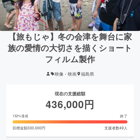
【旅もじゃ】冬の会津を舞台に家
族の愛情の大切さを描くショート
フィルム製作
映像・映画
福島県
現在の支援総額
436,000
円
終了
132
%達成
目標金額
330,000
円
支援者数
49
人