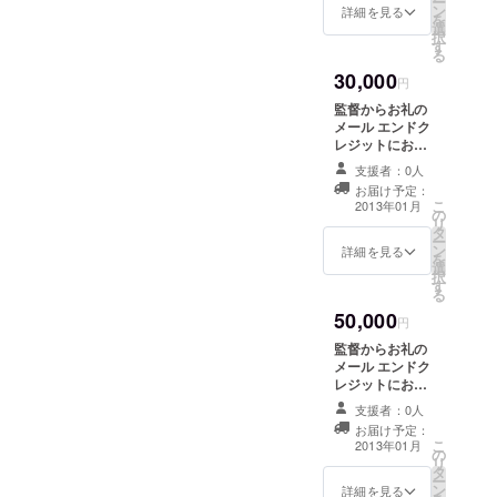
ー
ターン
ン
詳細を見る
を
品に加
選
択
え、 ・
す
る
旅も
30,000
じゃス
円
テッ
監督からお礼の
カー ・
メール エンドク
旅も
レジットにお名
じゃ
前（大）の記載
×FAAV
支援者：0人
赤べこストラッ
O特性T
お届け予定：
プ 監督・出演者
シャツ
こ
2013年01月
の
らの直筆メッ
（S/M/L
リ
タ
セージ入り完成
/LL） ※
ー
ン
DVD 完成試写会
詳細を見る
ご希望
を
選
ご招待
のTシャ
択
す
ツサイ
る
ズは御
50,000
円
支援時
の“備考
監督からお礼の
欄”にて
メール エンドク
お知ら
レジットにお名
せ下さ
前（特大）の記
支援者：0人
い。
載（会社名、ロ
お届け予定：
ゴも可） 赤べこ
こ
2013年01月
の
ストラップ 監
リ
タ
督・出演者らの
ー
ン
直筆メッセージ
詳細を見る