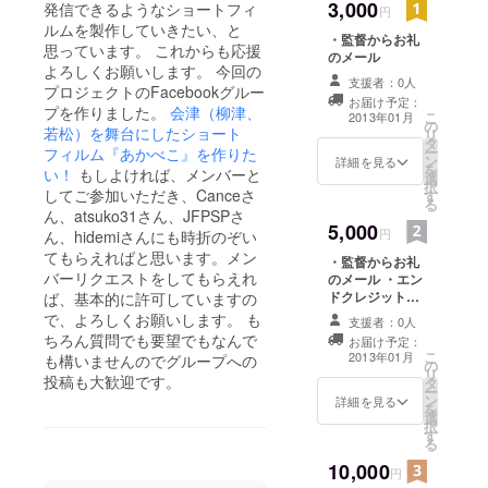
3,000
発信できるようなショートフィ
円
ルムを製作していきたい、と
・監督からお礼
思っています。 これからも応援
のメール
よろしくお願いします。 今回の
支援者：0人
プロジェクトのFacebookグルー
お届け予定：
プを作りました。
会津（柳津、
こ
2013年01月
の
若松）を舞台にしたショート
リ
タ
ー
フィルム『あかべこ』を作りた
ン
詳細を見る
を
い！
もしよければ、メンバーと
選
択
してご参加いただき、Canceさ
す
る
ん、atsuko31さん、JFPSPさ
5,000
円
ん、hidemiさんにも時折のぞい
てもらえればと思います。メン
・監督からお礼
バーリクエストをしてもらえれ
のメール ・エン
ドクレジットに
ば、基本的に許可していますの
お名前（小）を
で、よろしくお願いします。 も
支援者：0人
記載します。 ・
ちろん質問でも要望でもなんで
お届け予定：
完成ＤＶＤ
こ
2013年01月
も構いませんのでグループへの
の
リ
投稿も大歓迎です。
タ
ー
ン
詳細を見る
を
選
択
す
る
10,000
円