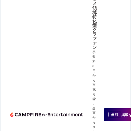
メ
領
域
特
化
型
ク
ラ
フ
ァ
ン
手
数
料
0
円
か
ら
実
施
可
能
。
企
画
掲載
無料
か
ら
リ