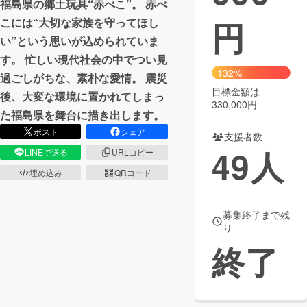
福島県の郷土玩具“赤べこ”。 赤べ
円
こには“大切な家族を守ってほし
まちづくり・地域活性化
い”という思いが込められていま
す。 忙しい現代社会の中でつい見
CAMPFIRE for Social Good
CAMPFIRE Creation
132%
過ごしがちな、素朴な愛情。 震災
CAMPFIREふるさと納税
machi-ya
コミュニティ
目標金額は
後、大変な環境に置かれてしまっ
330,000円
た福島県を舞台に描き出します。
ポスト
シェア
支援者数
49
人
LINEで送る
URLコピー
埋め込み
QRコード
募集終了まで残
り
終了