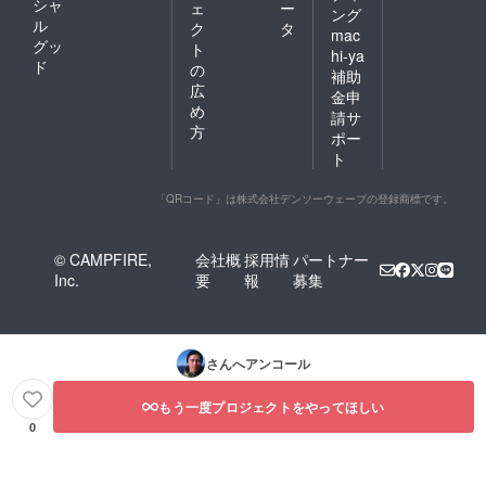
シャ
ェ
ー
ング
ル
ク
タ
mac
グッ
ト
hi-ya
ド
の
補助
広
金申
め
請サ
方
ポー
ト
「QRコード」は株式会社デンソーウェーブの登録商標です。
© CAMPFIRE,
会社概
採用情
パートナー
Inc.
要
報
募集
さんへアンコール
もう一度プロジェクトをやってほしい
0