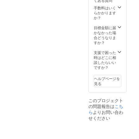
くある質問
手数料はいく
らかかります
か？
目標金額に届
かなかった場
合どうなりま
すか？
支援で困った
時はどこに相
談したらいい
ですか？
ヘルプページを
見る
このプロジェクト
の問題報告は
こち
ら
よりお問い合わ
せください