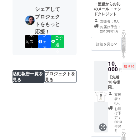
・監督からお礼
シェアして
のメール ・エン
ドクレジットに
プロジェク
お名前（中）を
支援者：0人
トをもっと
記載します。 ・
お届け予定：
監督の直筆メッ
応援！
こ
2013年01月
LIN
の
セージ入り完成
ポ
シ
リ
Eで
タ
ＤＶＤ ・赤べこ
ー
ス
ェ
ン
ストラップ
詳細を見る
送
を
ト
ア
選
る
択
す
る
10,
残り10
000
円
活動報告一覧を
プロジェクトを
【先着
見る
見る
10名様
限
り！！
支援
】 【旅
者：
もじゃ
0人
×FAAV
お届
O限定リ
け予
ターン
定：
品！】
2013
年01
通常の
こ
月
10,000
の
リ
円のリ
タ