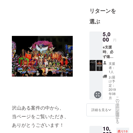
アを生み出
リターンを
し、「地域
目線での社
選ぶ
会実装」へ
挑戦し続け
5,0
ます。
00
円
地域にイノ
※支援
ベーション
時、必
を起こし産
ず備考
欄にご
業を盛り上
支援
希望の
者：
げる「地域
お名前
1人
をご記
振興」にも
お届
入くだ
け予
貢献したい
さい。
定：
と考えてい
※お名前
2019
年08
クレ
ます。まず
こ
月
ジット
の
は、青森を
リ
につき
タ
沢山ある案件の中から、
ー
まるごと盛
まし
ン
詳細を見る
を
て、ア
選
り上げる！
当ページをご覧いただき、
択
プリ画
す
る
面の
ありがとうございます！
10,
トップ
残り10
ページ