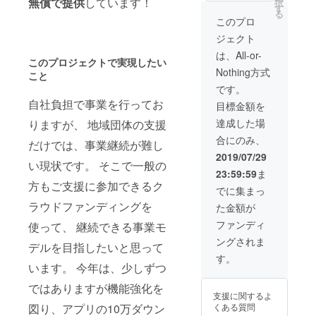
無償で提供
しています！
択
のトッ
させて
す
す。 ※
る
プペー
いただ
三社大
このプロ
ジより
きま
祭有料
ジェクト
クレ
す。あ
観覧席
ジット
らかじ
につい
は、All-or-
このプロジェクトで実現したい
という
めご了
て 8月2
Nothing方式
メ
承くだ
こと
日
ニュー
さい。
（金）
です。
から
また、
中日、
自社負担で事業を行ってお
目標金額を
入って
掲載不
この日
いただ
要の際
限りの
達成した場
りますが、 地域団体の支援
きます
は、備
夜間山
合にのみ、
と、ご
考欄に
だけでは、事業継続が難し
車運行
協力い
てお知
とな
2019/07/29
ただき
い現状です。 そこで一般の
らせく
り、ラ
23:59:59
ま
ました
ださい
イト
方もご支援に参加できるク
方のお
ますよ
アップ
でに集まっ
名前を
うお願
された
ラウドファンディングを
た金額が
一覧に
いいた
山車は
て掲載
しま
華麗の
ファンディ
使って、 継続できる事業モ
させて
す。
一言で
ングされま
いただ
※VOCE-
す。お
デルを目指したいと思って
きま
rable
席は八
す。
す。あ
います。 今年は、少しずつ
Eggに
戸ポー
らかじ
ついて
タル
ではありますが機能強化を
めご了
骨伝導
ミュー
支援に関するよ
承くだ
の技術
ジアム
くある質問
図り、アプリの10万ダウン
さい。
を利用
「はっ