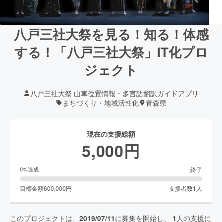
八戸三社大祭を見る！知る！体感
する！「八戸三社大祭」IT化プロ
ジェクト
八戸三社大祭 山車位置情報・多言語翻訳ガイドアプリ
まちづくり・地域活性化
青森県
現在の支援総額
5,000
円
終了
0
%達成
目標金額
600,000
円
支援者数
1
人
このプロジェクトは、
2019/07/11
に募集を開始し、
1
人の支援に