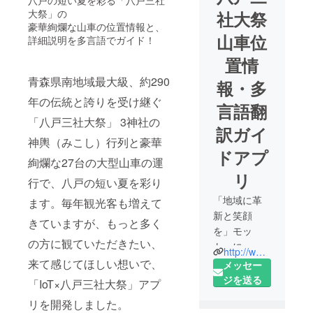
八戸の短い夏を彩る「八戸三社
大祭」の
社大祭
豪華絢爛な山車の位置情報と、
山車位
詳細説明を多言語でガイド！
置情
青森県南地域最大級、約290
報・多
年の伝統と誇りを受け継ぐ
言語翻
「八戸三社大祭」 3神社の
訳ガイ
神輿（みこし）行列と豪華
ドアプ
絢爛な27台の大型山車の運
リ
行で、八戸の短い夏を彩り
「地域に革
ます。毎年観光客も増えて
新と笑顔
きていますが、もっと多く
を」モッ
の方に観ていただきたい、
トーに、
http://www.forte-inc.jp/
我々は社会
来て感じてほしい想いで、
メッセー
イノベー
ジを送る
「IoT×八戸三社大祭」アプ
ターとし
リを開発しました。
て、アイデ