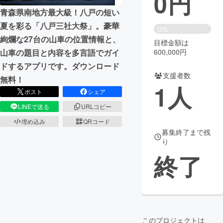
0
円
青森県南地方最大級！八戸の短い
まちづくり・地域活性化
夏を彩る「八戸三社大祭」。豪華
0%
絢爛な27台の山車の位置情報と、
目標金額は
CAMPFIRE for Social Good
CAMPFIRE Creation
600,000円
山車の題目と内容を多言語でガイ
CAMPFIREふるさと納税
machi-ya
コミュニティ
ドするアプリです。ダウンロード
支援者数
無料！
1
人
ポスト
シェア
LINEで送る
URLコピー
埋め込み
QRコード
募集終了まで残
り
終了
このプロジェクトは、