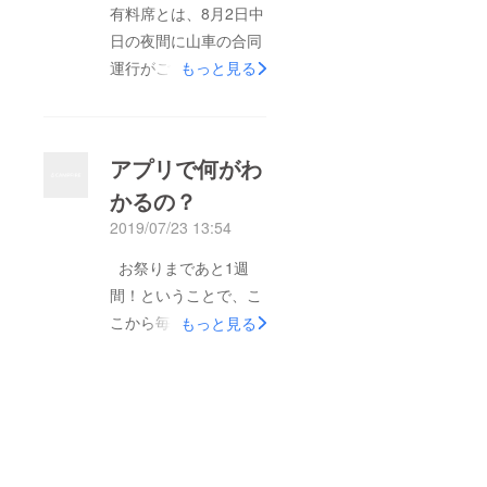
有料席とは、8月2日中
あちこちに点在してい
日の夜間に山車の合同
る山車小屋まで毎回帰
運行がございます。
るので交通渋滞判断に
もっと見る
前夜祭と後夜祭も夜間
も便利。 なにやら、
ですが、山車は動か
消防や警察まで利用し
ず、人が歩いて観て回
ているという…。 運
アプリで何がわ
ります。 そのため、
行日程 【前夜祭】
かるの？
夜間に美しい山車の運
2019年7月31日（水）
2019/07/23 13:54
行を観ることができる
18:00～21:00【後夜
のはこの日です！ 狭
祭】2019年8月 4日
お祭りまであと1週
い八戸中心街で、パイ
（日） 18:00～20:00
間！ということで、こ
プ椅子にはなります
八戸市中心街・八戸市
こから毎日お祭りやア
もっと見る
が、安心して観ること
庁前広場 八戸市中
プリについて発信して
ができるお席です。
心街にライトアップさ
いきます！ まずは、
お席に座りながら、ア
れた27台の山車が一斉
このアプリで何がわか
プリでガイド見なが
に展示（※山車は動き
るの？？ トップ画面
ら、２７台の山車をご
ません）。煌びやかな
のタイトルを順番にご
堪能頂きたい！！ 10
山車とお囃子の競演が
説明します。 『山車