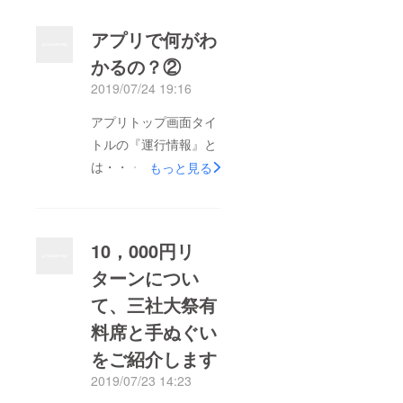
アプリで何がわ
かるの？②
2019/07/24 19:16
アプリトップ画面タイ
トルの『運行情報』と
は・・・・ ズバリ、
もっと見る
27台の山車の運行状況
です！ 狭い八戸の中
心街ですが、お祭り期
10，000円リ
間の前夜祭と後夜祭以
ターンについ
外は 運行ルートが3日
て、三社大祭有
間異なります。 その
ため、 今、どの辺に
料席と手ぬぐい
山車がいるのか、 先
をご紹介します
頭はどの返か、 見た
2019/07/23 14:23
い山車組はどこか、