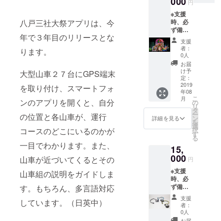
000
円
よりク
※支援
レジッ
時、必
八戸三社大祭アプリは、今
トとい
ず備考
うメ
年で３年目のリリースとな
欄にご
ニュー
支援
希望の
から
者：
ります。
お名前
入って
0人
をご記
いただ
お届
入くだ
きます
け予
大型山車２７台にGPS端末
さい。
と、ご
定：
※お名前
2019
協力い
を取り付け、スマートフォ
年08
クレ
ただき
こ
月
ジット
ンのアプリを開くと、自分
ました
の
リ
につい
方のお
タ
ー
の位置と各山車が、運行
て アプ
名前を
ン
詳細を見る
を
リ画面
一覧に
選
択
コースのどこにいるのかが
のトッ
て掲載
す
る
プペー
させて
一目でわかります。また、
15,
ジより
いただ
クレ
000
きま
山車が近づいてくるとその
円
ジット
す。あ
※支援
という
らかじ
山車組の説明をガイドしま
時、必
メ
めご了
ず備考
す。もちろん、多言語対応
ニュー
承くだ
欄にご
から
さい。
支援
しています。（日英中）
希望の
入って
また、
者：
お名前
いただ
掲載不
0人
をご記
きます
要の際
お届