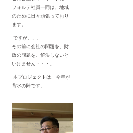
よろし
フォルテ社員一同は、地域
くお願
い申し
のために日々頑張っており
上げま
す。 ※
ます。
手ぬぐ
いにつ
いて画
ですが、、、
像はご
その前に会社の問題を、財
ざいま
せん
政の問題を、解決しないと
が、三
社大祭
いけません・・・。
をモ
チーフ
にした
本プロジェクトは、今年が
愛され
るデザ
背水の陣です。
インで
す。こ
ちらは
当日チ
ケット
と一緒
にお渡
しさせ
ていた
だきま