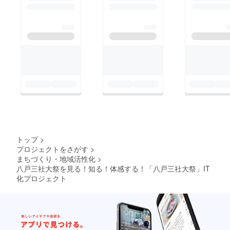
は、パンフレット等は
祭りにちなんだこのリ
かえり）」は、古式ゆ
ないので、山車が通過
ターンは嬉しい限り！
かしい神社行列と豪華
するときに、 アプリ
是非、ご検討くださ
絢爛な山車が織り成す
を使って山車のガイド
い。
時代絵巻。 三神社
を見ながら、または聴
の行列では、「巫女行
きながら、観ることが
列」や「武者行列」の
できるのです！ そう
ほか、歯打ちの音がす
です、文字だけではな
がすがしい「法霊神
く、音声ボタンを押す
楽」、滑稽な動きで沿
とガイドを聴くことが
道の観客を沸かせる
できます。 しかも、
「虎舞」など、多彩な
トップ
>
多言語対応なので、は
プロジェクトをさがす
>
行列や芸能を堪能でき
じめに聞きたい言語を
まちづくり・地域活性化
>
ます。 行列のハイ
選択すればOK!です。
八戸三社大祭を見る！知る！体感する！「八戸三社大祭」IT
ライトは、27台もの迫
化プロジェクト
今年は、新しい令和
力ある山車の運行。最
を祝う題材が多い…か
大で幅8m、奥行き
も(^^
11m、高さ10mにもな
る山車には、数々の仕