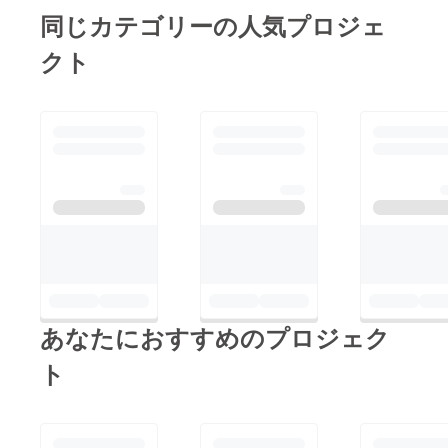
席のうち、３席が前
祭りの始まりと終わり
同じカテゴリーの人気プロジェ
情報』とは・・・・、
列、３席が２列目、４
を盛り上げます。前夜
毎年27台組の山車組
クト
席が３列目となってお
祭は、夏の夜空を焦が
が、今年の山車のテー
りますので、早い者勝
すかというほどの熱気
マを考え、 題名と趣
ちです！ ちなみに、
で、祭りのボルテージ
旨、製作する上での力
もちろん、期間中の有
は一気に最高潮に。
の入れどころを決めま
料席は完売です。 さ
「日本夜景遺産」にも
す。 主に民話や歌舞
らに、お祭りの手ぬぐ
登録されている、熱く
伎などを題材にしたも
いまで！ 手ぬぐいは
幻想的な光景です。
のが製作されますが、
何枚あっても助かるも
【お通り】2019年8月
近年は趣向を競って融
のです。 そして、三
1日（木）15:00～【お
合された山車の型や仕
社の行列のデザイン、
還り】2019年8月3日
掛けなど、変化を楽し
とってもかわいいで
（土）15:00～ 八戸市
むこともできます。
あなたにおすすめのプロジェク
す。 是非、お祭り
中心街 豊作祈願と
このアプリでは、27台
中、首に巻いたりして
報恩を起源とする祭り
ト
の山車の題名と概要を
ご利用ください。 お
のかつての姿を今に伝
知ることができるので
色は、白地に紺、また
える「お通り（おとお
す。 これらの情報
は赤となります。 お
り）」と「お還り（お