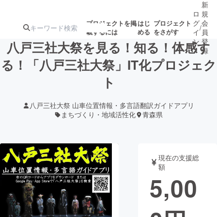
新
ロ
規
グ
会
プロジェクトを掲
はじ
プロジェクト
/
載するには
める
をさがす
イ
員
ン
登
八戸三社大祭を見る！知る！体感す
録
る！「八戸三社大祭」IT化プロジェク
ト
人気のプロ
注目のリ
注目の新着プロ
募集終了が近いプ
もうすぐ公開
ジェクト
ターン
ジェクト
ロジェクト
されます
八戸三社大祭 山車位置情報・多言語翻訳ガイドアプリ
まちづくり・地域活性化
青森県
アート・写真
音楽
テクノロジー・ガジェット
ゲーム・サ
現在の支援総
額
5,00
映像・映画
書籍・雑誌
ビジネス・起業
チャレンジ