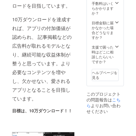
また、
した超
手数料はいく
ち」(青
ロードを目指しています。
掲載不
軽量
らかかります
森県八
要の際
ヘッド
か？
戸市三
は、備
セット
日町11-
10万ダウンロードを達成す
考欄に
です。
目標金額に届
1)の建
てお知
耳をふ
れば、アプリの付加価値が
かなかった場
物の前
らせく
さがず
合どうなりま
付近と
認められ、 記事掲載などの
ださい
に、会
すか？
なりま
ますよ
話をし
す。
広告料が取れるモデルとな
うお願
ながら
支援で困った
（限定
いいた
お祭り
時はどこに相
10席）
り、継続可能な収益体制が
しま
の音を
談したらいい
合同運
す。
聞きな
ですか？
行は18
整うと思っています。より
※VOCE-
がらア
時から
rable
プリの
必要なコンテンツを増や
となり
ヘルプページを
Eggに
音声を
ます
見る
ついて
し、欠かせない、愛される
聴くこ
が、
骨伝導
とがで
はっち
アプリとなることを目指し
の技術
きま
前は最
このプロジェクト
を利用
す。 骨
終地点
ています。
の問題報告は
こち
した超
伝導
に近い
軽量
ら
よりお問い合わ
ヘッド
ため山
ヘッド
セット
目標は、
10
万ダウンロード！！
車の通
せください
セット
の色
過時間
です。
は、ご
は後半
耳をふ
指定で
となり
さがず
きませ
ますの
に、会
ん。
でご注