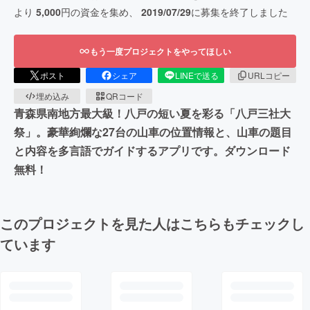
より
5,000
円の資金を集め、
2019/07/29
に募集を終了しました
もう一度プロジェクトをやってほしい
ポスト
シェア
LINEで送る
URLコピー
埋め込み
QRコード
青森県南地方最大級！八戸の短い夏を彩る「八戸三社大
祭」。豪華絢爛な27台の山車の位置情報と、山車の題目
と内容を多言語でガイドするアプリです。ダウンロード
無料！
このプロジェクトを見た人はこちらもチェックし
ています