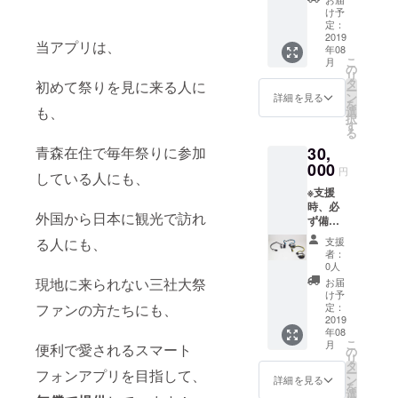
入くだ
と、ご
は、備
け予
さい。
協力い
定：
考欄に
※お名前
2019
ただき
てお知
当アプリは、
年08
クレ
ました
らせく
こ
月
ジット
方のお
の
ださい
リ
につい
名前を
タ
ますよ
初めて祭りを見に来る人に
ー
て アプ
一覧に
ン
うお願
詳細を見る
を
リ画面
て掲載
も、
選
いいた
択
のトッ
させて
す
しま
る
プペー
いただ
す。
30,
青森在住で毎年祭りに参加
ジより
きま
クレ
000
す。あ
円
している人にも、
ジット
らかじ
※支援
という
めご了
時、必
メ
承くだ
外国から日本に観光で訪れ
ず備考
ニュー
さい。
欄にご
から
また、
支援
る人にも、
希望の
入って
掲載不
者：
お名前
いただ
要の方
0人
をご記
きます
は、備
現地に来られない三社大祭
お届
入くだ
と、ご
考欄に
け予
さい。
協力い
定：
ファンの方たちにも、
てお知
※お名前
2019
ただき
らせく
年08
クレ
ました
ださい
こ
月
便利で愛されるスマート
ジット
方のお
の
ますよ
リ
につい
名前を
タ
うお願
ー
フォンアプリを目指して、
て アプ
一覧に
ン
いいた
詳細を見る
を
リ画面
て掲載
選
しま