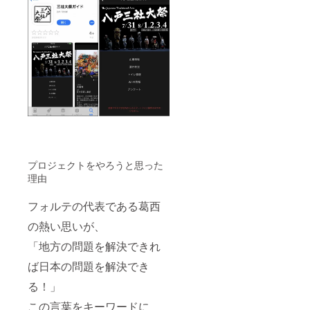
話をし
意くだ
ながら
さい。
お祭り
また、
の音を
こちら
聞きな
のチ
がらア
ケット
プリの
は、当
音声を
日お席
聴くこ
にてお
とがで
渡しさ
きま
せてい
す。 骨
ただき
伝導
ます。
ヘッド
ご支援
セット
いただ
プロジェクトをやろうと思った
の色
きまし
理由
は、ご
た方
指定で
へ、当
フォルテの代表である葛西
きませ
日の受
ん。
け渡し
の熱い思いが、
につき
まして
「地方の問題を解決できれ
は別途
ご連絡
ば日本の問題を解決でき
させて
る！」
いただ
きます
この言葉をキーワードに
ので、