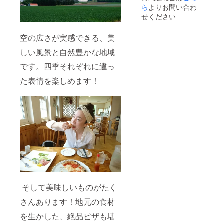
ら
よりお問い合わ
ります
実践的
かつレ
せください
アな
レッス
空の広さが実感できる、美
ンにな
ること
しい風景と自然豊かな地域
間違い
なしで
です。四季それぞれに違っ
す。
た表情を楽しめます！
そして美味しいものがたく
さんあります！地元の食材
を生かした、絶品ピザも堪