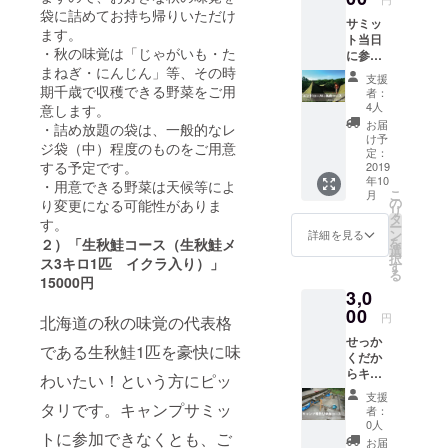
です。
います
袋に詰めてお持ち帰りいただけ
サミッ
１）
ので、
ます。

ト当日
キャン
お子様
に参加
・秋の味覚は「じゃがいも・た
プサ
づれで
できな
ミット
まねぎ・にんじん」等、その時
も安心
支援
いけれ
を見学
です。
者：
期千歳で収穫できる野菜をご用
ど、楽
して、
キャン
4人
意します。

しさを
いろん
プに興
お届
・詰め放題の袋は、一般的なレ
感じた
なイベ
味はあ
け予
ジ袋（中）程度のものをご用意
い方向
ントを
定：
るけれ
けの
2019
眺めな
する予定です。

ど、実
年10
コース
がら
際に泊
・用意できる野菜は天候等によ
こ
月
です。
キャン
の
まりで
り変更になる可能性がありま
リ
１）八
プした
タ
参加す
ー
す。
丸TVで
い！と
ン
るのは
詳細を見る
を
２）「生秋鮭コース（生秋鮭メ
キャン
いう方
選
ちょっ
択
ス3キロ1匹 イクラ入り）」
プサ
向けの
す
と大変
る
ミット
宿泊プ
15000円
そう、
3,0
の様子
ランで
と思わ
を動画
00
す。
れる方
円
北海道の秋の味覚の代表格
にして
（道具
も気軽
せっか
配信す
類は各
に雰囲
である生秋鮭1匹を豪快に味
くだか
る際、
自ご用
気を体
らキャ
エンド
意くだ
わいたい！という方にピッ
験でき
ンプ場
ロール
さい）
るの
支援
を一緒
にあな
タリです。キャンプサミッ
2）サ
で、参
者：
に作っ
たのお
ミット
0人
加して
トに参加できなくとも、ご
てみた
名前を
当日、
みてく
お届