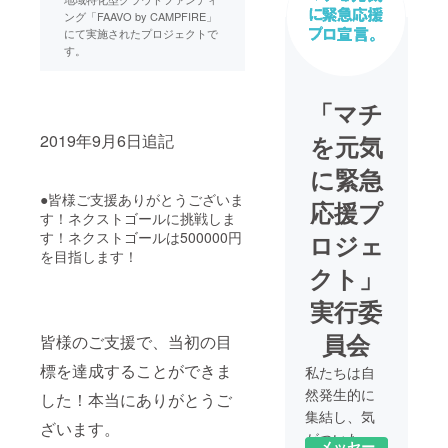
ング「FAAVO by CAMPFIRE」
にて実施されたプロジェクトで
す。
「マチ
2019年9月6日追記
を元気
に緊急
●皆様ご支援ありがとうございま
応援プ
す！ネクストゴールに挑戦しま
す！ネクストゴールは500000円
ロジェ
を目指します！
クト」
実行委
員会
皆様のご支援で、当初の目
標を達成することができま
私たちは自
然発生的に
した！本当にありがとうご
集結し、気
ざいます。
がついたら
メッセー