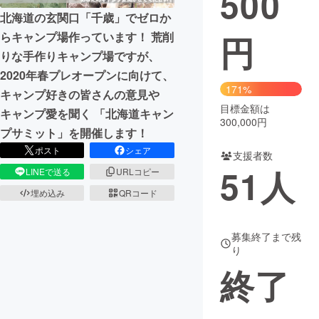
500
北海道の玄関口「千歳」でゼロか
まちづくり・地域活性化
円
らキャンプ場作っています！ 荒削
りな手作りキャンプ場ですが、
CAMPFIRE for Social Good
CAMPFIRE Creation
2020年春プレオープンに向けて、
171%
CAMPFIREふるさと納税
machi-ya
コミュニティ
キャンプ好きの皆さんの意見や
目標金額は
キャンプ愛を聞く 「北海道キャン
300,000円
プサミット」を開催します！
ポスト
シェア
支援者数
51
人
LINEで送る
URLコピー
埋め込み
QRコード
募集終了まで残
り
終了