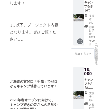
す。編
ださ
キャン
します！
きる権
援して
プサ
集後、
い！
プをさ
利で
くだ
ミット
八丸TV
らに楽
す。荒
さった
「テー
にて公
しく!あ
削りな
あなた
マ：北
開いた
支援
りきた
キャン
に、藤
海道の
者：
しま
りな
プ場に
本が心
0人
未来と
す。
↓↓以下、プロジェクト内容
キャン
興味が
を込め
キャン
お届
プでは
ある方
てお礼
け予
プ」議
となります。ぜひご覧くだ
満足で
には
定：
のメー
事録を
きない
2019
ぴった
ルを送
さい↓↓
メール
年09
方に最
り！（1
りま
にて送
こ
月
適なプ
回につ
の
す。
らせて
リ
ランで
き4名様
タ
３）今
いただ
ー
す。
まで）
ン
回の
詳細を見る
きま
を
１）褒
（道具
選
キャン
す。
択
め上手
類は各
す
プサ
る
藤本聖
自ご用
ミット
10,
美がサ
意くだ
「テー
ミット
000
さい）
マ：北
円
中、あ
2）応援
海道の
キャン
なたを
してく
未来と
北海道の玄関口「千歳」でゼロ
プをさ
とにか
ださっ
キャン
からキャンプ場作っています！
らに楽
く褒め
たあな
プ」議
しく!あ
ます。
たに、
事録を
支援
りきた
あなた
藤本が
メール
者：
りな
はとて
2020
年春オープンに向けて、
心を込
0人
にて送
キャン
も気分
めてお
キャンプ好きの皆さんの意見や
らせて
お届
プでは
よく過
礼の
け予
いただ