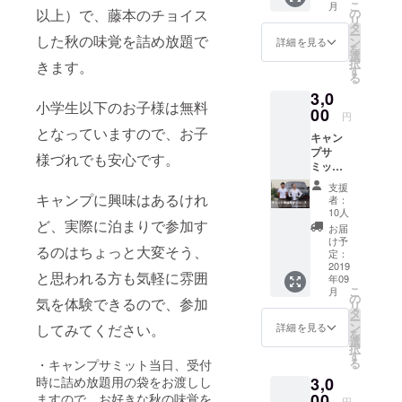
こ
月
たい、
ちして
の
以上）で、藤本のチョイス
リ
という
いま
タ
ー
方むけ
した秋の味覚を詰め放題で
す！
ン
詳細を見る
を
の気軽
2020年
選
択
きます。
に楽し
1月12日
す
る
める
（日
3,0
コース
曜）～
小学生以下のお子様は無料
です。
00
13日
円
おひと
（月祝
となっていますので、お子
キャン
り様
日）開
プサ
2000円
催予
様づれでも安心です。
ミット
（中学
定。
のイベ
生以
支援
ントを
上）
キャンプに興味はあるけれ
者：
生温か
で、藤
10人
く見守
ど、実際に泊まりで参加す
本の
お届
りなが
チョイ
け予
るのはちょっと大変そう、
ら、手
スした
定：
作りの
2019
秋の味
と思われる方も気軽に雰囲
年09
キャン
覚を詰
こ
月
プ場で
め放題
の
気を体験できるので、参加
リ
キャン
できま
タ
ー
プをし
す。 小
ン
してみてください。
詳細を見る
を
てみた
学生以
選
択
い！と
下のお
す
る
・キャンプサミット当日、受付
いう方
子様は
3,0
向けの
無料と
時に詰め放題用の袋をお渡しし
コース
00
なって
ますので、お好きな秋の味覚を
円