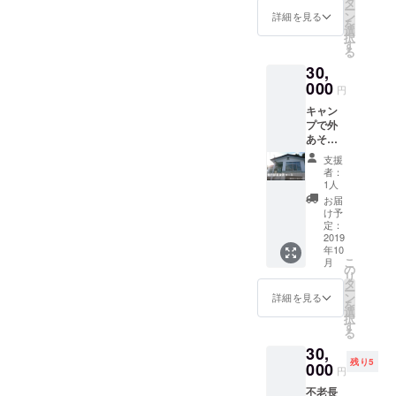
状の荒
タ
しさを
「初心
者の方
レッス
ー
ポート
削りな
ン
体感し
詳細を見る
者には
に朗報
ンにな
を
プラン
キャン
選
てくだ
難しい
です。
ること
択
です。
プ場を
す
さい！
ナイフ
「初心
間違い
る
１）
堪能で
●漁獲量
研ぎ」
者には
なしで
30,
キャン
きるの
によっ
や「八
難しい
す。
プグッ
000
は間違
ては予
丸こだ
円
ナイフ
4）キャ
ツまる
いあり
定して
わりの
研ぎ」
ンプサ
キャン
ごとレ
ませ
おりま
火起こ
や「八
ミット
プで外
ンタル
ん。 ・
す秋鮭
し」な
丸こだ
当日に
あそび
（・
焼き台
メス3キ
ど、
わりの
行われ
するの
ツーリ
貸し出
ロの受
キャン
支援
火起こ
る「八
は大好
ングテ
し
付を早
者：
プに関
し」な
丸トー
きだけ
ント
（網・
1人
期で終
するお
ど、
ナメン
ど、落
（240×
火はさ
了する
お届
悩み・
キャン
ト」へ
ち着け
210cm
み付
け予
場合が
技術相
プに関
の出場
る「俺
サイ
定：
き） ・
ござい
談な
するお
権で
の部
2019
ズ）×１
宿泊さ
ます。
ど、八
悩み・
す。
年10
屋」み
張 ・テ
れる場
ご心配
丸さん
技術相
こ
トーナ
月
たいな
ント
の
合は、
な方は
のワン
談な
リ
メント
空間が
マット×
タ
キャン
事前に
ポイン
ど、八
ー
の内容
欲しい
１組 ・
ン
プギア
詳細を見る
お問い
トレッ
丸さん
を
は「火
んだよ
寝袋
選
を各自
合わせ
スンを
のワン
択
起こし
ね、と
（３
す
ご持参
くださ
受ける
ポイン
る
選手
いうワ
シーズ
くださ
い。 ●
ことが
トレッ
権」等
30,
ガママ
ン向け
い。 ・
生秋鮭
でき、
スンを
です。
残り5
な貴方
000
寝袋、
予約日
のた
円
非常に
受ける
優勝者
にピッ
モンベ
などは
め、一
実践的
ことが
には八
不老長
タリの
ル＃