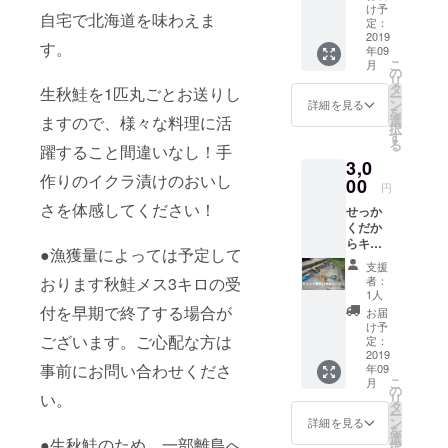
い！と
入れて
キャン
け予
ださ
自宅で北海道を味わえま
いう方
作成さ
定：
プ場で
い。 ・
はこの
2019
せてい
宿泊で
キャン
す。
年09
コース
ただき
きる権
プサ
こ
月
をどう
ます。
の
利で
ミット
リ
ぞ！
２）八
タ
す。
当日、
生秋鮭を1匹丸ごとお送りし
ー
１）
丸デザ
ン
３）
詳細を見る
受付時
を
キャン
インの
選
ますので、様々な料理に活
キャン
に詰め
択
プサ
オリジ
す
プ初心
放題用
る
ミット
躍すること間違いなし！手
ナル缶
者の方
の袋を
3,0
翌週の
バッチ
に朗報
お渡し
作りのイクラ漬けのおいし
９月２
00
（非売
です。
します
円
８日土
品）と
「初心
ので、
さを体感してください！
せっか
曜日
なりま
者には
お好き
くだか
に、
す。
難しい
な秋の
らキャ
キャン
ナイフ
味覚を
●漁獲量によっては予定して
ンプ場
プ場の
研ぎ」
袋に詰
支援
を一緒
作業を
や「八
者：
おります秋鮭メス3キロの受
めてお
に作っ
お手伝
1人
丸こだ
持ち帰
てみた
いして
付を早期で終了する場合が
わりの
お届
りいた
い！と
いただ
け予
火起こ
だけま
いう方
ございます。ご心配な方は
きま
定：
し」な
す。 ・
はこの
2019
す。あ
ど、
秋の味
事前にお問い合わせくださ
年09
コース
なたの
キャン
覚は
こ
月
をどう
腕の見
の
プに関
「じゃ
い。
リ
ぞ！
せ所で
タ
するお
がい
ー
１）
す。も
ン
詳細を見る
悩み・
も・た
を
キャン
ちろ
選
技術相
●生秋鮭のため、一部離島へ
まね
択