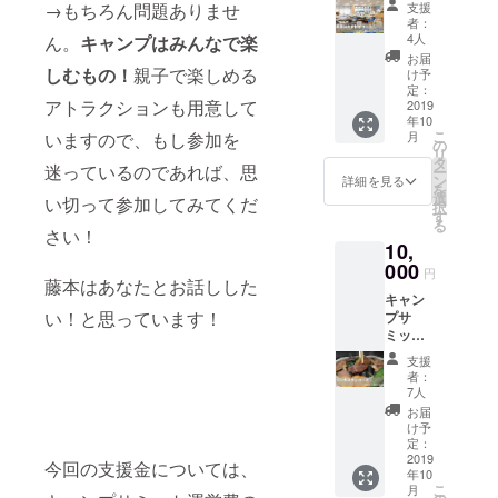
のに…
自慢で
プをし
支援
→もちろん問題ありませ
より変
残念な
普通
きる
たいと
者：
更にな
がら参
じゃな
チャン
4人
ん。
キャンプはみんなで楽
いうこ
る可能
加でき
い特別
スで
とであ
お届
性があ
ない方
なキャ
しむもの！
親子で楽しめる
す。
け予
れば宿
りま
もご安
ンプ場
定：
２）当
泊可能
す。
アトラクションも用意して
心くだ
2019
でキャ
日は藤
です。
年10
さい。
ンプを
本聖美
（キャ
こ
月
いますので、もし参加を
１）北
してみ
の
がラン
ンプ用
リ
海道の
たい…
タ
チをご
具等は
迷っているのであれば、思
ー
美味し
そんな
ン
用意い
詳細を見る
各自ご
を
い秋の
方はぜ
選
たしま
用意く
い切って参加してみてくだ
択
味覚で
ひこの
す
す。お
ださ
る
ある野
コース
さい！
楽しみ
い） ■
10,
菜を詰
で参加
に！
スケ
め合わ
000
してみ
３）作
ジュー
円
せてお
藤本はあなたとお話しした
てくだ
業後、
ル■９：
キャン
送りし
さい。
もし
００〜
い！と思っています！
プサ
ます。
１）貴
キャン
１２：
ミット
（5000
方の
プをし
００午
当日に
円相当
キャン
たいと
前作
支援
残念な
送料
プ場に
いうこ
者：
業 １
がら参
込）
対する
7人
とであ
時間の
加でき
キャン
思いを
れば宿
お届
ランチ
ない方
プ場の
ぶつけ
け予
泊可能
休憩
もご安
ある地
定：
られる
です。
１３：
心くだ
2019
域の豊
サミッ
（キャ
今回の支援金については、
００〜
年10
さい。
かな実
トでの
ンプ用
１５：
こ
月
１）北
りを実