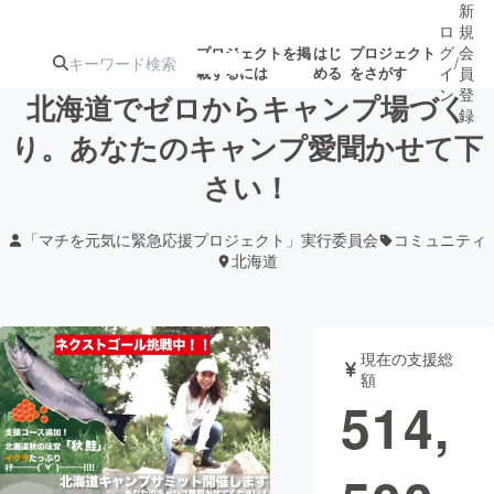
新
ロ
規
グ
会
プロジェクトを掲
はじ
プロジェクト
/
載するには
める
をさがす
イ
員
ン
登
北海道でゼロからキャンプ場づく
録
り。あなたのキャンプ愛聞かせて下
さい！
人気のプロ
注目のリ
注目の新着プロ
募集終了が近いプ
もうすぐ公開
ジェクト
ターン
ジェクト
ロジェクト
されます
「マチを元気に緊急応援プロジェクト」実行委員会
コミュニティ
北海道
アート・写真
音楽
テクノロジー・ガジェット
ゲーム・サ
現在の支援総
額
514,
映像・映画
書籍・雑誌
ビジネス・起業
チャレンジ