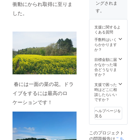
ングされま
衝動にかられ取得に至りま
２キロ
近で確
但し、
です。
でし
認する
イベン
「初心
す。
した。
た。
ことが
ト開催
者には
オー
できま
時など
難しい
ナーの
す。
はご利
ナイフ
支援に関するよ
名前を
（もち
用でき
研ぎ」
くある質問
記載し
ろん作
ない場
や「八
たプ
業の手
合や、
手数料はいく
丸こだ
レート
伝いも
他の利
らかかります
わりの
をわか
可能で
用者様
か？
火起こ
りやす
す！む
と共用
し」な
く掲示
しろ、
利用す
目標金額に届
ど、
しま
大歓迎
る場合
かなかった場
キャン
す。
で
がござ
合どうなりま
プに関
す！）
います
すか？
するお
２）
のでご
悩み・
春には一面の菜の花。ドラ
2010年
容赦く
支援で困った
技術相
キヨミ
ださ
時はどこに相
談な
イブをするには最高のロ
キャン
い。
談したらいい
ど、八
プオー
※2020
ですか？
丸さん
ケーションです！
プニン
年プレ
のワン
グパー
オープ
ポイン
ヘルプページを
ティに
ンより
トレッ
見る
ご招待
俺の部
スンを
いたし
屋では
受ける
ます。
Wi-Fi利
ことが
このプロジェクト
用が可
でき、
の問題報告は
こち
能とな
非常に