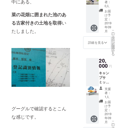
イワイ
中にある、
キャン
プサ
す。
者：
難しい
できる
プサ
ミット
0人
２）
ナイフ
プラン
ミット
を見学
キャン
お届
研ぎ」
菜の花畑に囲まれた池のあ
です。
に参加
して、
け予
プサ
や「八
（キャ
できな
定：
いろん
ミット
丸こだ
る古家付きの土地を取得
い
ンプサ
2019
くと
なイベ
を見学
わりの
年09
ミット
も、ご
ントを
して、
火起こ
たしました。
こ
月
当日の
自宅で
の
眺めな
いろん
し」な
リ
宿泊は
北海道
タ
がら
なイベ
ど、
ー
セット
を味わ
ン
キャン
詳細を見る
ントを
キャン
を
になっ
えま
選
プした
眺めな
プに関
択
ていま
す。 生
す
い！と
がら
するお
る
せん）
秋鮭を1
いう方
キャン
悩み・
20,
利用で
匹丸ご
向けの
プした
技術相
きる期
000
とお送
宿泊プ
い！と
円
談な
間は
りしま
ランで
いう方
ど、八
キャン
2019年
すの
す。
向けの
丸さん
プサ
9月23日
で、
（道具
宿泊プ
のワン
ミット
（キヨ
様々な
類は各
ランで
ポイン
には参
ミキャ
料理に
自ご用
す。
支援
トレッ
加した
ンプサ
活躍す
意くだ
者：
（道具
スンを
いけ
ミット
ること
1人
さい）
類は各
受ける
ど、道
終了
間違い
３）
お届
自ご用
ことが
具はな
後）～
なし！
け予
キャン
意くだ
でき、
グーグルで確認するとこん
にもな
12月末
定：
手作り
プ初心
さい）
非常に
い。と
2019
迄とな
のイク
者の方
な感じです。
３）
実践的
年09
いう方
りま
ラ漬け
に朗報
キャン
かつレ
こ
月
向けの
す。現
の
のおい
です。
プ初心
アな
リ
完全サ