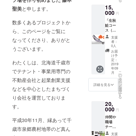
る
藤本聖
気分よ
を見学
が、そ
15,
美が大
く話す
して、
聖美
と申します。
のイベ
好きな
000
ことが
いろん
ントの
円
日本酒
でき、
なイベ
参加権
「生秋
を持参
数多くあるプロジェクトか
夏の良
ントを
ではあ
鮭コー
し、
い思い
眺めな
りませ
ス（生
ら、このページをご覧に
キャン
出とな
がら
ん。
秋鮭メ
プファ
りま
キャン
支援
なってくださり、ありがと
ス3キロ
イヤー
す。当
プした
者：
1匹 イ
を囲ん
日の晩
0人
い！と
うございます。
クラ入
であな
御飯タ
いう方
お届
り）」
たにお
イムで
け予
向けの
15000
酌しま
定：
は、藤
宿泊プ
わたくしは、北海道千歳市
円 北海
2019
す。あ
本聖美
ランで
年09
道の秋
なたは
があな
でテナント・事業用専門の
す。
こ
月
の味覚
とても
の
たのも
（道具
リ
の代表
不動産会社と起業創業支援
気分よ
タ
とに美
類は各
ー
格であ
くお酒
ン
味しい
詳細を見る
自ご用
を
などを中心としたまちづく
る生秋
を飲む
選
食材を
意くだ
択
鮭1匹を
ことが
す
持参
さい）
る
り会社を運営しておりま
豪快に
でき、
し、声
３）
20,
味わい
夏の良
高らか
キャン
す。
たい！
000
い思い
に共に
プ初心
円
という
出とな
いただ
者の方
仲間や
方に
りま
きます
平成30年11月、縁あって千
に朗報
職場
ピッタ
す。
をさせ
です。
チーム
リで
２）
歳市泉郷農村地帯のど真ん
ていた
「初心
で1日ワ
す。
キャン
だきま
者には
支援