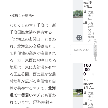
藤本と
部離島
かつレ
でき、
丸セレ
寿の実
コー
３）×
調整し
への発
アな
非常に
クト
と言わ
ス。
２ヶ ・
ていた
送がで
レッス
実践的
キャン
れるハ
（キャ
LEDラ
だきま
きない
支援
ンにな
かつレ
プギア
スカッ
ンプサ
●取得した動機●
ンタン×
す。
者：
ため、
ること
アな
プレゼ
プ。キ
ミット
１ヶ
5人
ご心配
間違い
レッス
ントが
ヨミ
参加
以上５
お届
な方は
なしで
わたくしのマチ千歳は、新
ンにな
ありま
キャン
権・宿
点セッ
け予
事前に
す。
ること
す。
プ場に
泊権は
定：
ト合計
千歳国際空港を保有する
お問い
4）キャ
間違い
は立派
2019
ついて
14,480
合わせ
ンプサ
なしで
年10
なハス
おりま
円（税
「北海道の玄関口」と言わ
くださ
ミット
こ
す。
月
カップ
せん）
の
別）/提
い。 ●
当日に
リ
4）キャ
の木が
れ、北海道の交通拠点とし
・キャ
タ
供「そ
秋鮭の
行われ
ー
ンプサ
５本あ
ンプ場
ン
らのし
詳細を見る
発送は
る「八
を
ミット
て利便性の高さが注目され
りま
の管理
選
た」）
クラウ
丸トー
択
当日に
す。 収
棟とし
す
※レンタ
ドファ
ナメン
る
る一方、東西に40キロある
行われ
穫シー
て使用
ル商品
ンディ
ト」へ
る「八
100
ズンは
する古
は数に
ング 終
地形は、東に支笏湖を有す
の出場
丸トー
５月〜
,00
家の
限りが
了後に
権で
ナメン
６月。
【一
0
ありま
る国立公園、西に豊かな農
依頼を
円
す。
ト」へ
実の販
室】を
す。
いたし
トーナ
の出場
売価格
１）
キャン
村地帯が広がる利便性と自
２）
ます。
メント
権で
は一般
2020年
プ利用
キャン
漁の状
の内容
す。
然が共存するマチで、
北海
的に1キ
4月プレ
時に
プサ
況によ
は「火
トーナ
ロあた
オープ
「俺の
ミット
り受付
支援
起こし
メント
道で一番若いマチ
とも言わ
り3000
ンを予
部屋」
を見学
者：
順に発
選手
の内容
円程度
定！プ
として
して、
1人
送され
れています。(平均年齢４
権」等
は「火
で流通
レオー
利用で
いろん
お届
ますの
です。
起こし
されて
プン以
きま
なイベ
け予