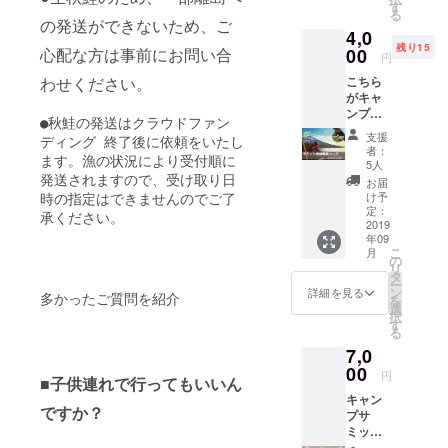
プサ
ん、経
す
談な
ぎ・に
る
ミット
験のな
の発送ができないため、ご
ど、八
んじ
4,0
後の10
い方も
丸さん
ん」
残り15
月5日土
00
心配な方は事前にお問い合
大募
のワン
円
等、そ
曜日
集。こ
ポイン
の時期
こちら
わせください。
に、
こでDIY
トレッ
千歳で
がキャ
キャン
の練習
スンを
収穫で
ンプサ
プ場の
をして
受ける
きる野
●秋鮭の発送はクラウドファン
ミット
作業を
家族に
ことが
支援
菜をご
ディング 終了後に依頼をいたし
の本命
お手伝
自慢で
者：
でき、
用意し
コース
ます。漁の状況により受付順に
いして
きる
5人
非常に
ます。
となり
いただ
チャン
発送されますので、受け取り日
お届
実践的
・詰め
ます。
きま
スで
け予
時の指定はできませんのでご了
かつレ
放題の
キャン
す。あ
定：
す。
アな
袋は、
承ください。
プサ
2019
なたの
２）当
レッス
一般的
年09
ミット
腕の見
日は藤
ンにな
なレジ
こ
月
に参加
せ所で
の
本聖美
ること
袋
リ
して貴
す。も
タ
がラン
間違い
（中）
ー
方の意
ちろ
ン
チをご
詳細を見る
なしで
多かったご質問を紹介
程度の
を
見を聞
ん、経
選
用意い
す。
ものを
択
かせて
験のな
す
たしま
ご用意
る
くださ
い方も
す。お
する予
7,0
い！こ
大募
楽しみ
定で
んな
00
集。こ
に！
円
す。 ・
■子供連れで行ってもいいん
キャン
こでDIY
３）作
用意で
キャン
プ場が
の練習
業後、
ですか？
きる野
プサ
あった
をして
もし
菜は天
ミット
らいい
家族に
キャン
候等に
当日に