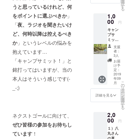
回の
まちの未来
選
択
キャン
うと思っているけれど、何
す
と施策を考
る
プサ
える立場の
1,0
をポイントに選ぶべきか
」
ミット
「テー
00
方…年齢も
円
「
夜、ラジオを聞きたいけ
マ：北
職業も立場
キャン
海道の
ど、何時以降は控えるべき
プサ
未来と
もバラバラ
ミット
キャン
か
」というレベルの悩みを
です。唯一
当日に
プ」議
支援
共通してい
行われ
事録を
抱えています…
者：
る「八
メール
3人
ることと言
丸トー
にて送
「キャンプサミット！」と
お届
えば、「千
ナメン
らせて
け予
銘打ってはいますが、当の
ト」へ
歳」が元気
いただ
定：
の出場
2019
きま
で、イカし
本人はそういう感じです(-
年09
権で
す。
こ
月
たマチであ
す。 宿
の
_-;)
リ
泊する
り続けるこ
タ
ー
方が対
ン
詳細を見る
とを強烈に
を
象と
選
択
願っている
なって
す
る
います
ことくらい
2,0
ので、
ネクストゴールに向けて、
です。そし
この
00
円
コース
ぜひ皆様の参加をお待ちし
て今回、今
１）八
単体で
の千歳のマ
ています
！
丸さん
の申し
チの現状に
の真骨
込みは