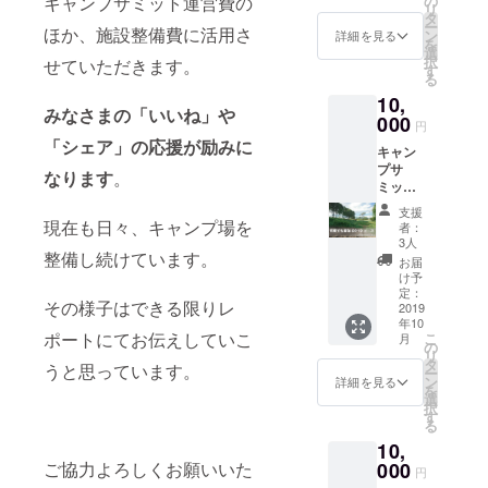
の
キャンプサミット運営費の
発言権
具等は
００午
リ
海道と
感して
タ
です。
各自ご
後作業
ー
いえば
ほか、施設整備費に活用さ
くださ
ン
藤本は
詳細を見る
用意く
※途中で
を
ジンギ
い。野
選
あなた
ださ
帰宅し
択
せていただきます。
スカ
菜の
す
のキャ
い） ■
ても問
る
ン！味
チョイ
ンプへ
スケ
題あり
10,
付きジ
スは藤
の愛を
ジュー
ませ
みなさまの「いいね」や
ンギス
000
本が直
知りた
ル■９：
円
ん。ご
カン
売所に
がって
００〜
「シェア」の応援が励みに
安心く
キャン
セット
直接買
いま
１２：
ださ
プサ
をお届
い付け
す！
なります
。
００午
い！
ミット
けしま
に行き
２）サ
前作
当日に
す。 ハ
ます！
ミット
業 １
支援
残念な
スカッ
現在も日々、キャンプ場を
２）応
当日、
者：
時間の
がら参
プワイ
援して
3人
キャン
ランチ
加でき
整備し続けています。
ン入
くだ
プ場で
お届
休憩
ない方
り 味
さった
け予
宿泊で
１３：
もご安
付き
定：
あなた
きる権
００〜
その様子はできる限りレ
心くだ
2019
ロース
に、藤
利で
１５：
年10
さい。
ジンギ
本が心
す。
００午
ポートにてお伝えしていこ
こ
月
1）9月
スカン
の
を込め
３）当
後作業
リ
23日以
800グラ
タ
てお礼
日サ
うと思っています。
※途中で
ー
降何度
ム×３袋
ン
のメー
詳細を見る
ミット
帰宅し
を
でもキ
という
選
ルを送
の様子
ても問
択
ヨミ
食べ応
す
りま
は動画
題あり
る
キャン
えのあ
す。
として
ませ
10,
プ場で
る内容
３）今
撮影い
ん。ご
キャン
000
ご協力よろしくお願いいた
です。
回の
たしま
円
安心く
プがで
２）応
キャン