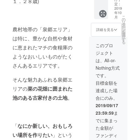
１．２８歳)
で、受
優勝者
選手
おりま
降、
す。※
定：
ントを
け取り
には八
権」等
す。 こ
2020年
2019
キャン
眺めな
日時の
丸セレ
です。
年10
のコー
の年内
プ利用
がら
指定は
クト
こ
優勝者
月
スでは
クロー
料は別
の
キャン
できま
キャン
リ
には八
ハス
ズまで
途掛か
タ
プした
せんの
プギア
ー
丸セレ
カップ
の間、
農村地帯の「泉郷エリア」
りま
ン
い！と
詳細を見る
でご了
プレゼ
を
クト
の木１
何度で
す。 ・
選
いう方
承くだ
ントが
択
キャン
は特に、豊かな自然や食材
本の
もキャ
お仲間
す
向けの
さい。
ありま
る
プギア
オー
ンプ場
との利
《ペア
このプロ
す。
に恵まれたマチの食糧庫の
プレゼ
ナーに
を利用
用も可
２名
ントが
ジェクト
なって
できる
能（1部
様》プ
ようなおいしいものがたく
ありま
いただ
権利で
屋６畳
ランで
は、All-or-
す。
き、枯
す。
サイ
す。
さんあるエリアです。
Nothing方式
れるま
2020年
ズ） ※
３）
でオー
もキヨ
俺の部
キャン
です。
ナー様
ミキャ
そんな魅力あふれる泉郷エ
屋ご利
プサ
目標金額を
自らに
ンプは
用は予
ミット
リアの
菜の花畑に囲まれた
収穫体
日々進
約順と
当日
達成した場
験して
化（工
なりま
《ペア
池のある古家付きの土地
。
合にのみ、
いただ
事）し
す。 ※
２名
ける権
続けま
俺の部
様》宿
2019/09/17
利で
すの
屋は権
泊でき
23:59:59
ま
す。 今
で、
利者様
ます。
年の収
キャン
と同伴
４）
でに集まっ
穫量
プ場が
者の方
キャン
「
なにか新しい、おもしろ
た金額が
は、１
成長し
もご利
プ初心
本あた
ていく
用でき
い場所を作りたい
」という
者の方
ファンディ
り平均
姿を間
ます。
に朗報