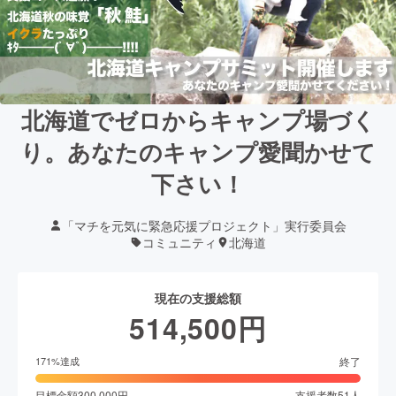
北海道でゼロからキャンプ場づく
り。あなたのキャンプ愛聞かせて
下さい！
「マチを元気に緊急応援プロジェクト」実行委員会
コミュニティ
北海道
現在の支援総額
514,500
円
終了
171
%達成
目標金額
300,000
円
支援者数
51
人