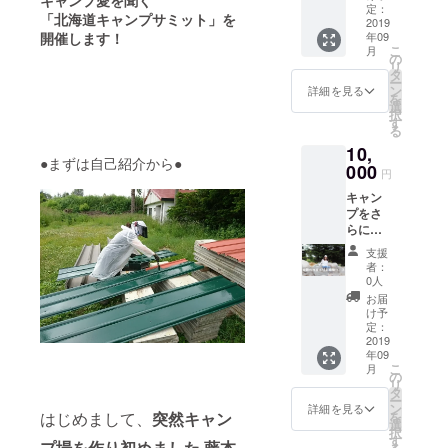
キャンプ愛を聞く
満足で
ごすこ
定：
メール
きま
「北海道キャンプサミット」を
きない
2019
とがで
を送り
す。
年09
開催します！
方に最
き、夏
ます。
こ
月
適なプ
の良い
の
３）今
リ
ランで
思い出
タ
回の
ー
す。
となり
ン
キャン
詳細を見る
を
１）聞
ます。
選
プサ
択
き上手
当日の
す
ミット
る
藤本聖
乾杯の
「テー
10,
美と、
発声時
マ：北
●まずは自己紹介から●
キャン
000
には、
海道の
円
プ飯を
藤本が
未来と
キャン
食べな
あなた
キャン
プをさ
がらあ
のもと
プ」議
らに楽
なたの
にシャ
事録を
しく!あ
話を聞
ンパン
メール
支援
りきた
きま
１本持
にて送
者：
りな
す。恋
参し、
0人
らせて
キャン
の悩み
共に声
いただ
お届
プでは
から仕
高らか
け予
きま
満足で
事の悩
定：
に乾杯
す。 ※
きない
2019
みまで
させて
今後も
年09
方に最
オール
頂きま
キャン
こ
月
適なプ
ジャン
の
す。
プ場で
リ
ランで
ルOKで
タ
２）
イベン
ー
す。
す。あ
ン
キャン
詳細を見る
トが開
はじめまして、
突然キャン
を
１）お
なたは
選
プサ
催され
択
酌上手
とても
す
ミット
ます
プ場を作り初めました 藤本