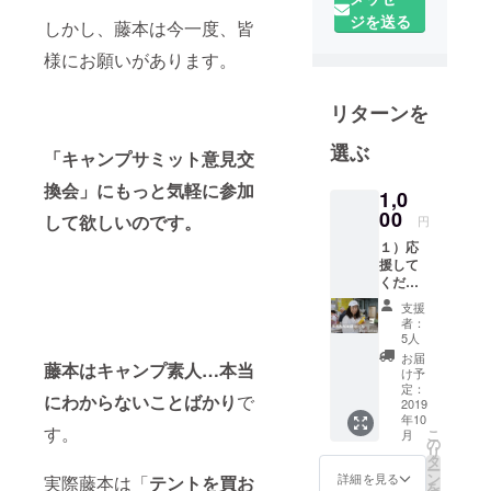
動き始めた
ジを送る
しかし、藤本は今一度、皆
特別になん
様にお願いがあります。
のしばりも
ない実行委
リターンを
員会です。
実行委員会
選ぶ
「キャンプサミット意見交
の顔ぶれ
は、地元有
換会」にもっと気軽に参加
1,0
志としてあ
00
して欲しいのです。
円
くまで自由
１）応
に参画して
援して
います。千
くだ
さった
歳で会社や
支援
あなた
者：
お店を営む
に、藤
5人
立場の方、
本が心
お届
藤本はキャンプ素人…本当
を込め
け予
地域商店街
てお礼
定：
が盛り上が
にわからないことばかり
で
のメー
2019
年10
ルを送
ることを願
す。
こ
月
りま
の
う立場の
リ
す。
タ
ー
方、千歳の
２）今
ン
詳細を見る
実際藤本は「
テントを買お
を