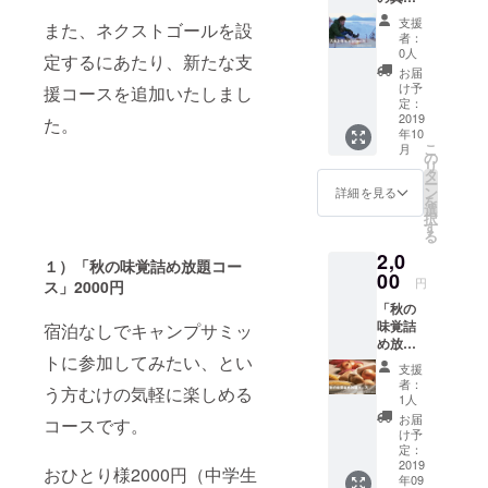
頂「冬
できま
危機を覚
支援
また、ネクストゴールを設
キャ
せん。
者：
え、動きま
ン」参
必ずサ
0人
定するにあたり、新たな支
加権。
した。どう
ミット
お届
当日は
参加権
け予
援コースを追加いたしまし
ぞよろしく
八丸さ
もお申
定：
お願い致し
んと雪
2019
し込み
た。
年10
かきか
くださ
ます。
こ
月
らはじ
い。
の
リ
まりま
トーナ
タ
ー
す！
メント
ン
詳細を見る
を
「憧れ
の内容
選
択
の冬
は「火
す
る
キャン
起こし
2,0
プに初
選手
１）「秋の味覚詰め放題コー
挑
00
権」等
円
ス」2000円
戦！」
です。
「秋の
という
優勝者
味覚詰
方も
宿泊なしでキャンプサミッ
には八
め放題
「キャ
丸セレ
トに参加してみたい、とい
コー
ンプは
クト
支援
ス」 宿
やっぱ
キャン
者：
う方むけの気軽に楽しめる
泊なし
り冬が
プギア
1人
でキャ
最
プレゼ
お届
コースです。
ンプサ
高！」
ントが
け予
ミット
という
定：
ありま
に参加
2019
方も参
す。
おひとり様2000円（中学生
年09
してみ
加お待