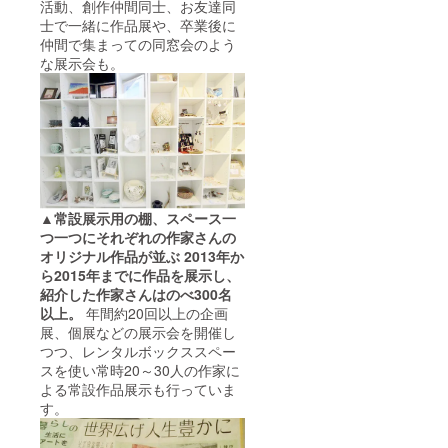
活動、創作仲間同士、お友達同
士で一緒に作品展や、卒業後に
仲間で集まっての同窓会のよう
な展示会も。
▲常設展示用の棚、スペース一
つ一つにそれぞれの作家さんの
オリジナル作品が並ぶ
2013年か
ら2015年までに作品を展示し、
紹介した作家さんはのべ300名
以上。
年間約20回以上の企画
展、個展などの展示会を開催し
つつ、レンタルボックススペー
スを使い常時20～30人の作家に
よる常設作品展示も行っていま
す。