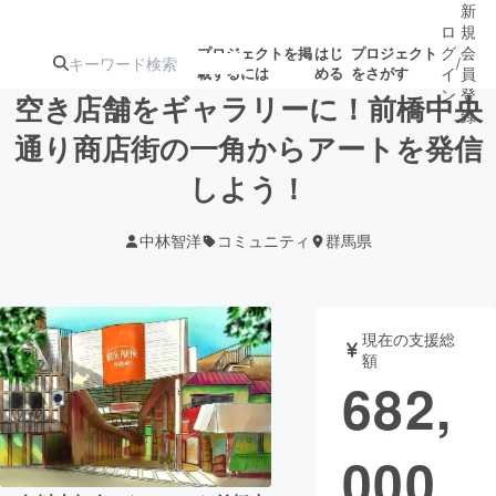
新
ロ
規
グ
会
プロジェクトを掲
はじ
プロジェクト
/
載するには
める
をさがす
イ
員
ン
登
空き店舗をギャラリーに！前橋中央
録
通り商店街の一角からアートを発信
しよう！
人気のプロ
注目のリ
注目の新着プロ
募集終了が近いプ
もうすぐ公開
ジェクト
ターン
ジェクト
ロジェクト
されます
中林智洋
コミュニティ
群馬県
アート・写真
音楽
現在の支援総
テクノロジー・ガジェット
ゲーム・サ
額
682,
映像・映画
書籍・雑誌
000
ビジネス・起業
チャレンジ