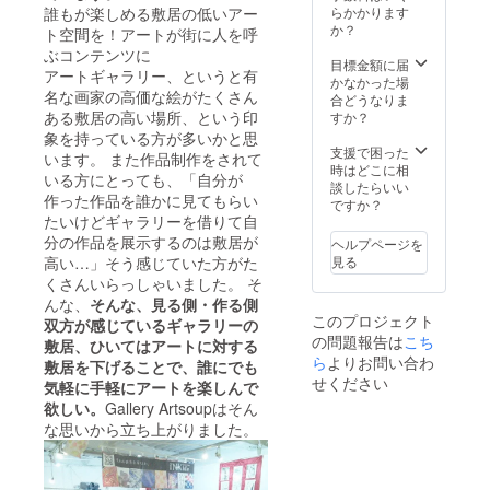
家さん
らかかります
誰もが楽しめる敷居の低いアー
が在廊
か？
ト空間を！アートが街に人を呼
できな
ぶコンテンツに
くても
目標金額に届
アートギャラリー、というと有
大丈夫
かなかった場
名な画家の高価な絵がたくさん
です。
合どうなりま
ある敷居の高い場所、という印
すか？
象を持っている方が多いかと思
支援で困った
います。 また作品制作をされて
時はどこに相
いる方にとっても、「自分が
談したらいい
作った作品を誰かに見てもらい
ですか？
たいけどギャラリーを借りて自
分の作品を展示するのは敷居が
ヘルプページを
見る
高い…」そう感じていた方がた
くさんいらっしゃいました。 そ
んな、
そんな、見る側・作る側
このプロジェクト
双方が感じているギャラリーの
の問題報告は
こち
敷居、ひいてはアートに対する
ら
よりお問い合わ
敷居を下げることで、誰にでも
せください
気軽に手軽にアートを楽しんで
欲しい。
Gallery Artsoupはそん
な思いから立ち上がりました。