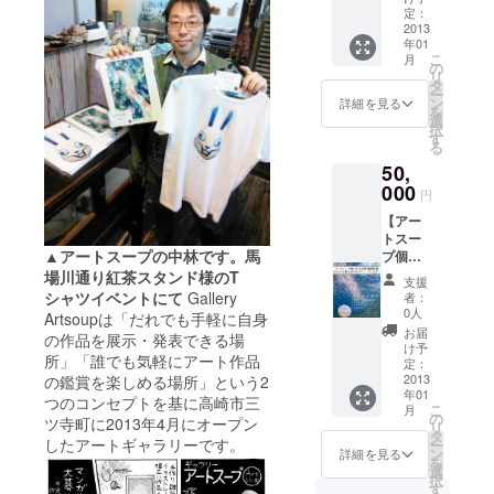
使える
回～三
定：
商品券
2013
回ぐら
年01
です。
い参加
こ
月
お好き
できま
の
リ
な作品
す。
タ
ー
30000
ン
詳細を見る
を
円分を
選
択
お選び
す
る
頂けま
50,
す。
000
円
【アー
トスー
▲アートスープの中林です。馬
プ個展
開催
場川通り紅茶スタンド様のT
支援
券 水
シャツイベントにて
Gallery
者：
～月、
0人
Artsoupは「だれでも手軽に自身
搬入日
お届
の作品を展示・発表できる場
含め6日
け予
所」「誰でも気軽にアート作品
間分】
定：
展示室
2013
の鑑賞を楽しめる場所」という2
年01
を一室
つのコンセプトを基に高崎市三
こ
月
貸し
の
ツ寺町に2013年4月にオープン
リ
きって
タ
したアートギャラリーです。
ー
の個
ン
詳細を見る
を
展・ま
選
択
たはグ
す