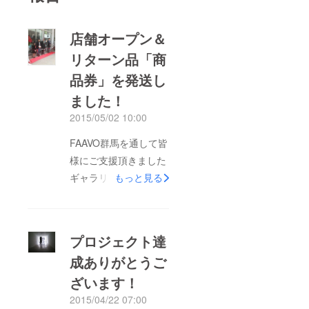
店舗オープン＆
リターン品「商
品券」を発送し
ました！
2015/05/02 10:00
FAAVO群馬を通して皆
様にご支援頂きました
ギャラリーアートスー
もっと見る
プ、どうにか無事に４
月24日にオープンいた
しました！ オープン
プロジェクト達
記念テープカット式の
成ありがとうご
様子です、 左から新
ざいます！
店舗のスタッフに就任
した絵描きの智乃さ
2015/04/22 07:00