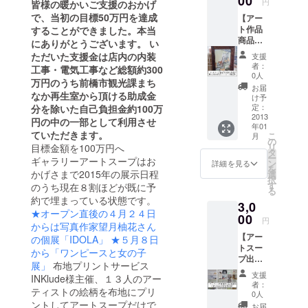
00
円
皆様の暖かいご支援のおかげ
プ立ち上げ
で、当初の目標50万円を達成
【アー
の際に出資
ト作品
することができました。本当
商品券
者として参
にありがとうございます。 い
3000円
ただいた支援金は店内の内装
支援
加、2014年
分】
者：
工事・電気工事など総額約300
に前任者か
アート
0人
万円のうち前橋市観光課まち
スープ
ら代表を引
お届
店内で
なか再生室から頂ける助成金
け予
き継ぎ2015
使える
定：
分を除いた自己負担金約100万
商品券
2013
年4月にクラ
円の中の一部として利用させ
年01
です。
ウドファン
ていただきます。
こ
月
お好き
の
リ
目標金額を100万円へ
ディングで
な作品
タ
ー
ギャラリーアートスープはお
3000円
支援金を集
ン
詳細を見る
を
分をお
かげさまで2015年の展示日程
選
め前橋まち
択
選び頂
す
のうち現在８割ほどが既に予
る
なかに拠点
けま
約で埋まっている状態です。
3,0
す。
を移す。
★オープン直後の４月２４日
00
円
2018年5月に
からは写真作家望月柚花さん
【アー
前橋駅前の
の個展「IDOLA」
★５月８日
トスー
から「ワンピースと女の子
新拠点への
プ出展
展」
布地プリントサービス
進出を計画
料券
支援
INKlude様主催、１３人のアー
3000円
中です。
者：
ティストの絵柄を布地にプリ
分】 ★
0人
作家さ
ントしてアートスープだけで
お届