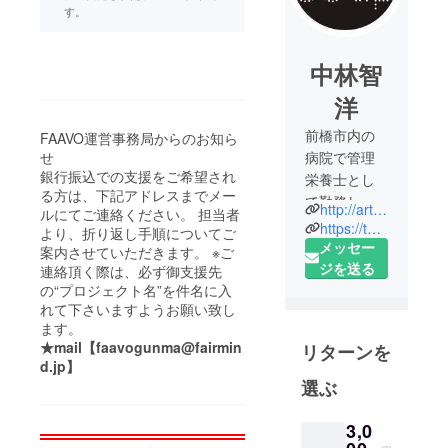
す。
中林智
洋
前橋市内の
FAAVO運営事務局からのお知ら
せ
病院で管理
銀行振込での支援をご希望され
栄養士とし
る方は、下記アドレスまでメー
て勤務しつ
http://artsoup.blog.fc2.com/
ルにてご連絡ください。 担当者
つ
https://twitter.com/GalleryArtsoup
より、折り返し手順についてご
ギャラリー
メッセー
案内させていただきます。 ※ご
アートスー
ジを送る
連絡頂く際は、必ず御支援先
プの無償ボ
の“プロジェクト名”を件名に入
れて下さいますようお願い致し
ランティア
ます。
スタッフと
★mail【faavogunma@fairmin
リターンを
して運営に
d.jp】
関わってい
選ぶ
ます。
2013年に
3,0
アートスー