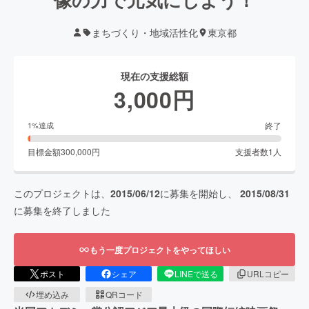
まちづくり・地域活性化
東京都
現在の支援総額
3,000
円
終了
1
%達成
目標金額
300,000
円
支援者数
1
人
このプロジェクトは、
2015/06/12
に募集を開始し、
2015/08/31
に募集を終了しました
もう一度プロジェクトをやってほしい
ポスト
シェア
LINEで送る
URLコピー
埋め込み
QRコード