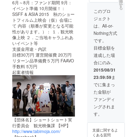
選
紹介！ ※各プラ
6月～8月：ファンド期間 9月：
択
可能性
す
ンの限定数に基
る
イベント準備 10月開催！：
がござ
づきます。
このプロ
SSFF & ASIA 2015 秋のショー
いま
ジェクト
す。
トフィルム上映会（仮）会場に
て 内容（順番が変更となる可能
は、All-or-
性があります。）： １．観光映
Nothing方式
像上映 ２．ご当地キャラふれあ
です。
いイベント等
目標金額を
支援金用途・内訳
目標30万円 運営開催費 20万円
達成した場
リターン品準備費５万円 FAAVO
合にのみ、
手数料 5万円
2015/08/31
起案者情報
23:59:59
ま
でに集まっ
た金額が
ファンディ
ングされま
す。
【団体名】ショートショート実
行委員会 観光映像課 【HP】
支援に関するよ
http://www.tabimoja.com/
くある質問
【facebook】