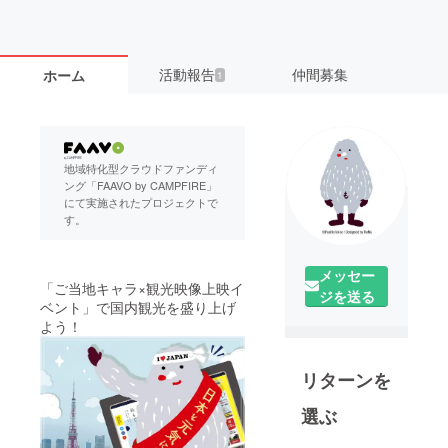
活動報告
仲間募集
ホーム
1
地域特化型クラウドファンディ
ング「FAAVO by CAMPFIRE」
にて実施されたプロジェクトで
す。
メッセー
「ご当地キャラ×観光映像上映イ
ジを送る
ベント」で国内観光を盛り上げ
よう！
リターンを
選ぶ