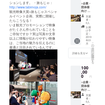
ションします。 ・旅もじゃ：
○企業・
http://www.tabimoja.com/
団体様
向け 本
観光映像大賞×旅もじゃスペシャ
イベン
ルイベント企画、実際に開催し
支援
ト会場
者：
たらこうなる！
にフラ
0人
いま観光プロモーションで映像
イヤー
お届
がたくさん作られていることを
を配
け予
置！
ご存知ですか？実は写真や文章
定：
（50部
2013
以上に情報が伝わりやすい映像
年01
まで）
は、ご当地の魅力を伝えるのに
こ
月
※月100
の
最適と注目されているんです。
リ
万PVの
タ
ー
SSFF &
ン
詳細を見る
を
ASIAサ
選
択
イト、
す
る
旅も
100
じゃサ
イトで
,00
も紹
0
円
介！
○企業・
団体様
向け 本
イベン
支援
ト特設
者：
ページ
0人
で御社