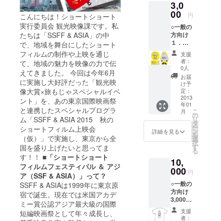
3,0
00
円
こんにちは！ショートショート
実行委員会 観光映像課です。私
○一般の
方向け
たちは「SSFF & ASIA」の中
１．イ
で、地域を舞台にしたショート
ベント
フィルムの制作や上映を通じ
支援
へのご
者：
て、地域の魅力を映像の力で伝
招待
0人
えてきました。 今回は今年6月
２．も
お届
に実施し大好評だった「観光映
じゃか
け予
らお礼
定：
像大賞×旅もじゃスペシャルイベ
メール
2013
ント」を、あの東京国際映画祭
年01
旅も
と連携したスペシャルプログラ
こ
月
じゃの
の
リ
ム「SSFF & ASIA 2015 秋の
公式
タ
ー
ショートフィルム上映会
キャラ
ン
詳細を見る
を
ク
（仮）」で実施し、東京から全
選
択
ター“も
す
国を盛り上げたいと思ってま
る
じゃ”か
す！！
■「ショートショート
10,
ら、あ
フィルムフェスティバル ＆ アジ
なたの
000
円
ア（SSF & ASIA）」って？
メール
○一般の
アドレ
SSFF & ASIAは1999年に東京原
方向け
スにお
宿で誕生。現在では米国アカデ
3,000円
礼メッ
ミー賞公認アジア最大級の国際
のお返
セージ
支援
短編映画祭として年々成長し、
しにプ
が届き
者：