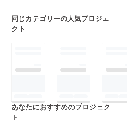
わらず、 当初は全国
にある観光プロモー
ション映像を上映する
同じカテゴリーの人気プロジェ
「観光映像上映会」と
クト
してのスタートだった
ところを、全国からご
当地キャラもお招きし
ての「一大観光イベン
ト」へのグレードアッ
プとなります。 この
形で６月１３日に行っ
た「観光映像大賞×旅
もじゃスペシャルイベ
ント」は大好評！ さ
らに、開催会場も「弊
あなたにおすすめのプロジェク
社大会議室」から、あ
の東京国際映画祭と連
ト
携したスペシャルプロ