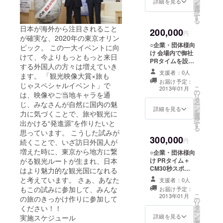
ン
詳細を見る
を
場設
選
択
置！（5
す
る
組限
日本が海外から注目されること
200,000
定） ※
円
が確実な、2020年の東京オリン
月100万
○企業・団体様向
ピック。 この一大イベントに向
PVの
け 会場内で御社
SSFF &
けて、今よりもっともっと来日
PRタイムを設
ASIAサ
する外国人の方々は増えていき
置！（5組限定、
イト、
支援者：0人
ます。 「観光映像大賞×旅も
10分以内を想
旅も
お届け予定：
じゃスペシャルイベント」で
定。場内スク
じゃサ
こ
2013年01月
の
リーンで映像も
は、映像やご当地キャラを通
イトで
リ
タ
流せてPR効果
も紹
じ、みなさんが自然に国内の魅
ー
ン
大！） ※月100万
詳細を見る
介！
を
力に気づくことで、旅や観光に
選
PVのSSFF &
※CM、
択
出かける“発進源”を作りたいと
す
ASIAサイト、旅
設置物
る
思っています。 こうした試みが
もじゃサイトで
に関し
300,000
も紹介！ ※画像
円
続くことで、いざ訪日外国人が
ては事
はイメージで
前に確
増えた時に、東京から地方に繋
○企業・団体様向
す。
認させ
がる観光ルートが生まれ、日本
け PRタイム＋
ていた
CM30秒スポッ
はより魅力的な観光国になれる
だき、
ト＋パネル設置
と考えています。 さぁ、あなた
支援者：0人
内容に
＋フライヤー設
もこの試みに参加して、みんな
お届け予定：
よって
置 ※月100万PV
こ
2013年01月
の旅のきっかけ作りに参加して
はお断
の
のSSFF & ASIA
リ
わりさ
ください！！
タ
サイト、旅も
ー
せてい
ン
じゃサイトでも
詳細を見る
実施スケジュール
を
ただく