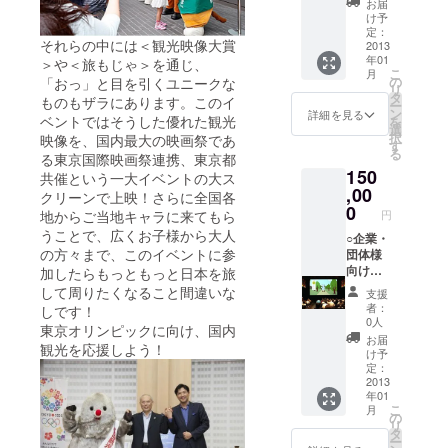
お届
を露出
け予
掲載！
定：
それらの中には＜観光映像大賞
→（修
2013
年01
正）本
＞や＜旅もじゃ＞を通じ、
こ
月
イベン
の
「おっ」と目を引くユニークな
リ
ト紹介
タ
ものもザラにあります。このイ
ー
で御社
ン
詳細を見る
ベントではそうした優れた観光
を
を露出
選
択
映像を、国内最大の映画祭であ
掲載！
す
る
※月100
る東京国際映画祭連携、東京都
150
万PVの
共催という一大イベントの大ス
SSFF &
,00
クリーンで上映！さらに全国各
ASIAサ
0
円
地からご当地キャラに来てもら
イト、
うことで、広くお子様から大人
旅も
○企業・
の方々まで、このイベントに参
じゃサ
団体様
イトで
向け
加したらもっともっと日本を旅
も紹
CM30秒
して周りたくなること間違いな
支援
介！
スポッ
者：
しです！
ト（10
0人
東京オリンピックに向け、国内
組限
お届
観光を応援しよう！
定）を
け予
スク
定：
リーン
2013
年01
で流
こ
月
す！ or
の
リ
B2パネ
タ
ー
ルを会