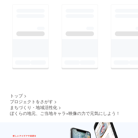
グラム「SSFF &amp;
ASIA 2015 秋の
ショートフィルム上映
会（仮）」へと大幅に
グレードアップも決
定！ 東京から全国を
盛り上げたいと思って
ます！！ それに伴い
「お返し」もグレード
アップしていますの
で、ぜひ見てみてくだ
さい！ 進捗はこのレ
ポートでどんどん報告
トップ
>
プロジェクトをさがす
>
させていただきますの
まちづくり・地域活性化
>
で、ぜひみなさまのご
ぼくらの地元、ご当地キャラ×映像の力で元気にしよう！
支援、ご指示をお願い
します！！