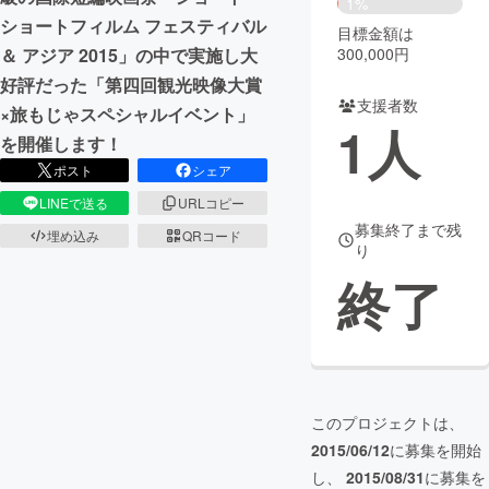
1%
ショートフィルム フェスティバル
目標金額は
まちづくり・地域活性化
300,000円
＆ アジア 2015」の中で実施し大
好評だった「第四回観光映像大賞
支援者数
CAMPFIRE for Social Good
CAMPFIRE Creation
×旅もじゃスペシャルイベント」
1
人
CAMPFIREふるさと納税
machi-ya
コミュニティ
を開催します！
ポスト
シェア
LINEで送る
URLコピー
募集終了まで残
埋め込み
QRコード
り
終了
このプロジェクトは、
2015/06/12
に募集を開始
し、
2015/08/31
に募集を