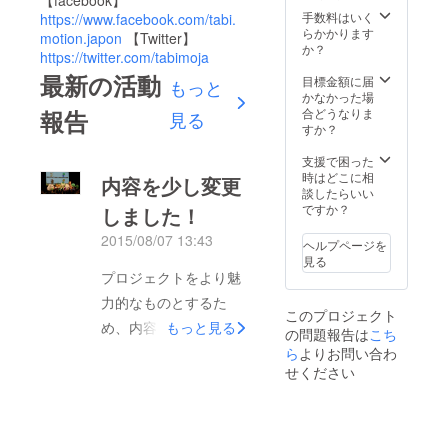
手数料はいく
https://www.facebook.com/tabi.
らかかります
motion.japon
【Twitter】
か？
https://twitter.com/tabimoja
最新の活動
目標金額に届
もっと
かなかった場
報告
合どうなりま
見る
すか？
支援で困った
時はどこに相
内容を少し変更
談したらいい
ですか？
しました！
2015/08/07 13:43
ヘルプページを
見る
プロジェクトをより魅
力的なものとするた
このプロジェクト
め、内容を少し変更さ
もっと見る
の問題報告は
こち
せていただきました。
ら
よりお問い合わ
せください
と言いましても「全国
の観光を盛り上げ
る！」という趣旨は変