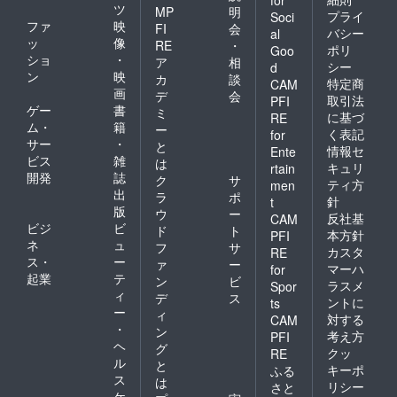
ツ
MP
明
プライ
Soci
ファ
映
FI
会
バシー
al
ッ
像
RE
・
ポリ
Goo
ショ
・
ア
相
シー
d
ン
映
カ
談
特定商
CAM
画
デ
会
取引法
PFI
ゲー
書
ミ
に基づ
RE
ム・
籍
ー
く表記
for
サー
・
と
情報セ
Ente
ビス
雑
は
キュリ
rtain
開発
誌
ク
サ
ティ方
men
出
ラ
ポ
針
t
版
ウ
ー
反社基
CAM
ビジ
ビ
ド
ト
本方針
PFI
ネ
ュ
フ
サ
カスタ
RE
ス・
ー
ァ
ー
マーハ
for
起業
テ
ン
ビ
ラスメ
Spor
ィ
デ
ス
ントに
ts
ー
ィ
対する
CAM
・
ン
考え方
PFI
ヘ
グ
クッ
RE
ル
と
キーポ
ふる
ス
は
リシー
さと
ケ