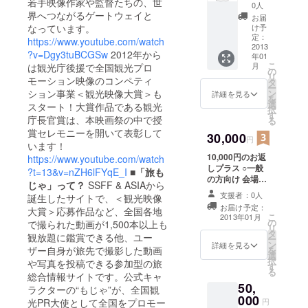
若手映像作家や監督たちの、世
ラスし
ます。
0人
て 旅も
界へつながるゲートウェイと
３．旅
お届
じゃ特
もじゃ
け予
なっています。
製Ｔ
特製ス
定：
https://www.youtube.com/watch
シャツ
2013
テッ
?v=Dgy3tuBCGSw
2012年から
年01
旅も
カー3種
こ
月
は観光庁後援で全国観光プロ
じゃの
プレゼ
の
リ
オリジ
モーション映像のコンペティ
ント 旅
タ
ー
ナルＴ
もじゃ
ン
ション事業＜観光映像大賞＞も
詳細を見る
を
シャツ
の特製
選
スタート！大賞作品である観光
択
をプレ
ステッ
す
庁長官賞は、本映画祭の中で授
る
ゼント
カーを3
賞セレモニーを開いて表彰して
いたし
30,000
種セッ
円
います！
ます。
トにし
10,000円のお返
※デザイ
てプレ
https://www.youtube.com/watch
しプラス ○一般
ンはイ
ゼント
?t=13&v=nZH6lFYqE_I
■「旅も
の方向け 会場に
メージ
いたし
じゃ」って？
SSFF & ASIAから
来たご当地キャ
です。
ます。
支援者：0人
誕生したサイトで、＜観光映像
ラとの集合写真
※画像は
お届け予定：
大賞＞応募作品など、全国各地
をプレゼント
イメー
こ
2013年01月
の
（メール添付に
で撮られた動画が1,500本以上も
ジで
リ
タ
て）
す。
観放題に鑑賞できる他、ユー
ー
ン
詳細を見る
を
ザー自身が旅先で撮影した動画
選
択
や写真を投稿できる参加型の旅
す
る
総合情報サイトです。公式キャ
50,
ラクターの“もじゃ”が、全国観
000
円
光PR大使として全国をプロモー