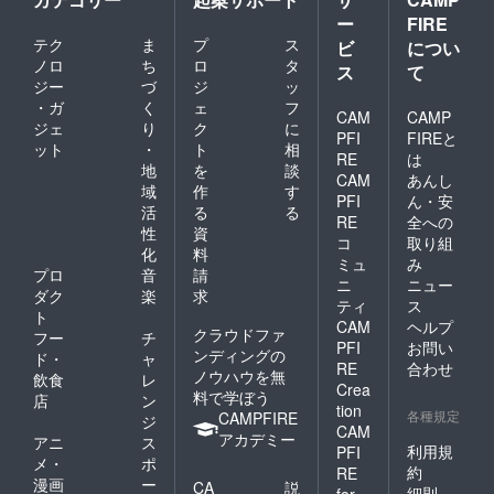
ー
FIRE
テク
ま
プ
ス
ビ
につい
ノロ
ち
ロ
タ
ス
て
ジー
づ
ジ
ッ
・ガ
く
ェ
フ
CAM
CAMP
ジェ
り
ク
に
PFI
FIREと
ット
・
ト
相
RE
は
地
を
談
CAM
あんし
域
作
す
PFI
ん・安
活
る
る
RE
全への
性
資
コ
取り組
化
料
ミュ
み
プロ
音
請
ニ
ニュー
ダク
楽
求
ティ
ス
ト
CAM
ヘルプ
クラウドファ
フー
チ
PFI
お問い
ンディングの
ド・
ャ
RE
合わせ
ノウハウを無
飲食
レ
Crea
料で学ぼう
店
ン
tion
各種規定
CAMPFIRE
ジ
CAM
アカデミー
アニ
ス
利用規
PFI
メ・
ポ
約
RE
漫画
ー
CA
説
細則
for