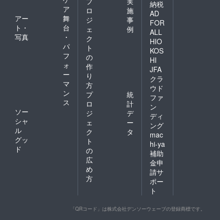
プ
実
納税
ア
ロ
施
AD
アー
舞
ジ
事
FOR
ト・
台
ェ
例
ALL
写真
・
ク
HIO
パ
ト
KOS
フ
の
HI
ォ
作
JFA
ー
り
クラ
マ
方
ウド
ン
プ
統
ファ
ス
ロ
計
ン
ソー
ジ
デ
ディ
シャ
ェ
ー
ング
ル
ク
タ
mac
グッ
ト
hi-ya
ド
の
補助
広
金申
め
請サ
方
ポー
ト
「QRコード」は株式会社デンソーウェーブの登録商標です。