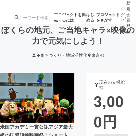
新
ロ
規
グ
会
プロジェクトを掲
はじ
プロジェクト
/
載するには
める
をさがす
イ
員
ン
登
ぼくらの地元、ご当地キャラ×映像の
録
力で元気にしよう！
人気のプロ
注目のリ
注目の新着プロ
募集終了が近いプ
もうすぐ公開
まちづくり・地域活性化
東京都
ジェクト
ターン
ジェクト
ロジェクト
されます
アート・写真
音楽
現在の支援総
額
3,00
テクノロジー・ガジェット
ゲーム・サ
0
円
映像・映画
書籍・雑誌
米国アカデミー賞公認アジア最大
ビジネス・起業
チャレンジ
級の国際短編映画祭「ショート