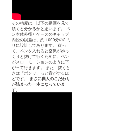
その精度は、以下の動画を見て
頂くと分かるかと思います。 ペ
ン本体外径とケースのキャップ
内径の誤差は、約 1000分の2 ミ
リに設計してあります。 従っ
て、ペンを入れると空気がゆっ
くりと抜けて行くために、ペン
がスローモーションのように下
がって行きます。 また、抜くと
きは「ポンッ」っと音がするほ
どです。
まさに職人のこだわり
が詰まった一本になっていま
す。