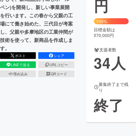
円
ペン)を開発し、新しい事業展開
まちづくり・地域活性化
を行います。この春から父親の工
105%
場にて働き始めた、三代目が考案
目標金額は
CAMPFIRE for Social Good
CAMPFIRE Creation
し、父親や多摩地区の工業仲間が
570,000円
CAMPFIREふるさと納税
machi-ya
コミュニティ
技術を使って、新商品を作成しま
す。
支援者数
34
人
ポスト
シェア
LINEで送る
URLコピー
埋め込み
QRコード
募集終了まで残
り
終了