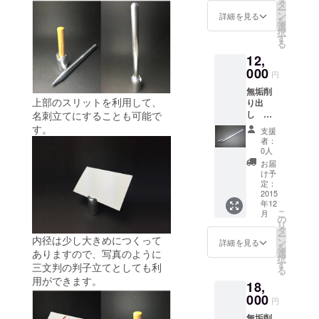
タ
ー
ン
詳細を見る
を
選
択
す
る
12,
000
円
無垢削
上部のスリットを利用して、
り出
し 金
名刺立てにすることも可能で
属
す。
支援
ボール
者：
ペン
0人
お届
け予
定：
2015
年12
こ
月
の
リ
タ
ー
内径は少し大きめにつくって
ン
詳細を見る
を
ありますので、写真のように
選
択
す
三文判の判子立てとしても利
る
用ができます。
18,
000
円
無垢削