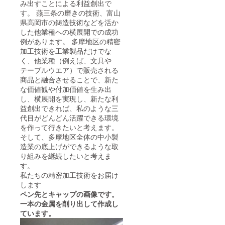
み出すことによる利益創出で
す。 燕三条の磨きの技術、富山
県高岡市の鋳造技術などを活か
した他業種への横展開での成功
例があります。 多摩地区の精密
加工技術を工業製品だけでな
く、他業種（例えば、文具や
テーブルウエア）で販売される
商品と融合させることで、新た
な価値観や付加価値を生み出
し、横展開を実現し、新たな利
益創出できれば、私のような三
代目がどんどん活躍できる環境
を作って行きたいと考えます。
そして、多摩地区全体の中小製
造業の底上げができるような取
り組みを継続したいと考えま
す。
私たちの精密加工技術をお届け
します
ペン先とキャップの画像です。
一本の金属を削り出して作成し
ています。