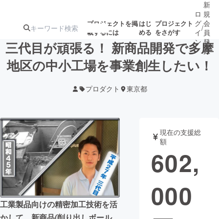
新
ロ
規
グ
会
プロジェクトを掲
はじ
プロジェクト
/
載するには
める
をさがす
イ
員
ン
登
三代目が頑張る！ 新商品開発で多摩
録
地区の中小工場を事業創生したい！
人気のプロ
注目のリ
注目の新着プロ
募集終了が近いプ
もうすぐ公開
プロダクト
東京都
ジェクト
ターン
ジェクト
ロジェクト
されます
アート・写真
音楽
現在の支援総
額
602,
テクノロジー・ガジェット
ゲーム・サ
000
映像・映画
書籍・雑誌
工業製品向けの精密加工技術を活
ビジネス・起業
チャレンジ
かして、新商品(削り出しボール