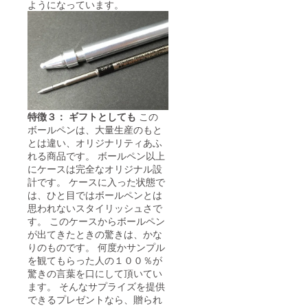
ようになっています。
特徴３： ギフトとしても
この
ボールペンは、大量生産のもと
とは違い、オリジナリティあふ
れる商品です。 ボールペン以上
にケースは完全なオリジナル設
計です。 ケースに入った状態で
は、ひと目ではボールペンとは
思われないスタイリッシュさで
す。 このケースからボールペン
が出てきたときの驚きは、かな
りのものです。 何度かサンプル
を観てもらった人の１００％が
驚きの言葉を口にして頂いてい
ます。 そんなサプライズを提供
できるプレゼントなら、贈られ