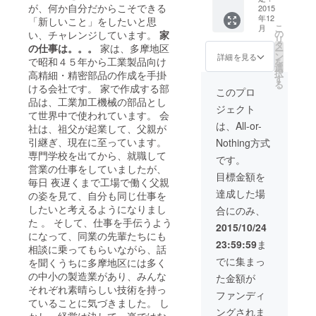
が、何か自分だからこそできる
2015
年12
「新しいこと」をしたいと思
こ
月
の
い、チャレンジしています。
家
リ
タ
の仕事は。。。
家は、多摩地区
ー
ン
詳細を見る
で昭和４５年から工業製品向け
を
選
択
高精細・精密部品の作成を手掛
す
る
ける会社です。 家で作成する部
このプロ
品は、工業加工機械の部品とし
ジェクト
て世界中で使われています。 会
は、All-or-
社は、祖父が起業して、父親が
引継ぎ、現在に至っています。
Nothing方式
専門学校を出てから、就職して
です。
営業の仕事をしていましたが、
目標金額を
毎日 夜遅くまで工場で働く父親
達成した場
の姿を見て、自分も同じ仕事を
したいと考えるようになりまし
合にのみ、
た 。 そして、仕事を手伝うよう
2015/10/24
になって、同業の先輩たちにも
23:59:59
ま
相談に乗ってもらいながら、話
でに集まっ
を聞くうちに多摩地区には多く
の中小の製造業があり、みんな
た金額が
それぞれ素晴らしい技術を持っ
ファンディ
ていることに気づきました。 し
ングされま