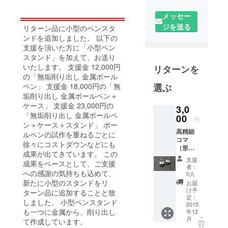
メッセー
ジを送る
リターン品に小型のペンスタ
ンドを追加しました。 以下の
支援を頂いた方に「小型ペン
スタンド」を加えて、お送り
いたします。 支援金 12,000円
リターンを
の「無垢削り出し 金属ボール
ペン」 支援金 18,000円の「無
選ぶ
垢削り出し 金属ボールペン＋
ケース」 支援金 23,000円の
3,0
「無垢削り出し 金属ボールペ
00
円
ン＋ケース＋スタンド」 ボー
高精細
ルペンの試作を重ねるごとに
コマ
徐々にコストダウンなどにも
（形状
成果が出てきています。 この
は異な
支援
成果をベースとして、ご支援
る場合
者：
があり
への感謝の気持ちも込めて、
0人
ま
新たに小型のスタンドをリ
お届
す。）
け予
ターン品に追加することと致
定：
しました。 小型ペンスタンド
2015
も一つに金属から、削り出し
年12
こ
月
て作成しています。
の
リ