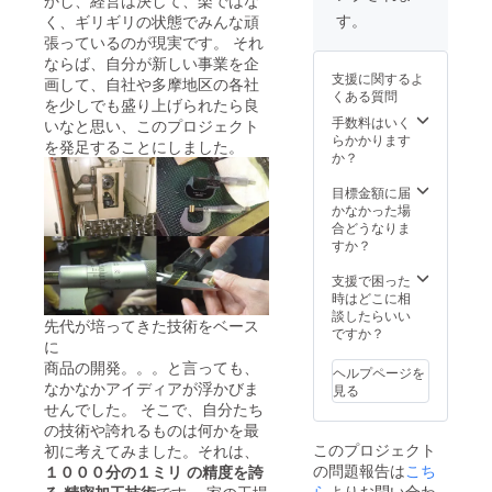
かし、経営は決して、楽ではな
す。
く、ギリギリの状態でみんな頑
張っているのが現実です。 それ
ならば、自分が新しい事業を企
支援に関するよ
画して、自社や多摩地区の各社
くある質問
を少しでも盛り上げられたら良
手数料はいく
いなと思い、このプロジェクト
らかかります
を発足することにしました。
か？
目標金額に届
かなかった場
合どうなりま
すか？
支援で困った
時はどこに相
談したらいい
先代が培ってきた技術をベース
ですか？
に
商品の開発。。。と言っても、
ヘルプページを
なかなかアイディアが浮かびま
見る
せんでした。 そこで、自分たち
の技術や誇れるものは何かを最
このプロジェクト
初に考えてみました。それは、
の問題報告は
こち
１０００分の１ミリ の精度を誇
ら
よりお問い合わ