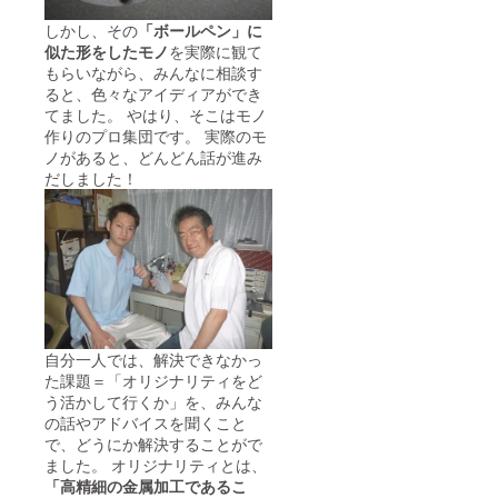
しかし、その
「ボールペン」に
似た形をしたモノ
を実際に観て
もらいながら、みんなに相談す
ると、色々なアイディアができ
てました。 やはり、そこはモノ
作りのプロ集団です。 実際のモ
ノがあると、どんどん話が進み
だしました！
自分一人では、解決できなかっ
た課題＝「オリジナリティをど
う活かして行くか」を、みんな
の話やアドバイスを聞くこと
で、どうにか解決することがで
ました。 オリジナリティとは、
「高精細の金属加工であるこ