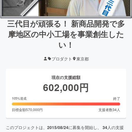
三代目が頑張る！ 新商品開発で多
摩地区の中小工場を事業創生した
い！
プロダクト
東京都
現在の支援総額
602,000
円
終了
105
%達成
目標金額
570,000
円
支援者数
34
人
このプロジェクトは、
2015/08/24
に募集を開始し、
34
人の支援