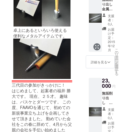
り出し
金属
ボール
支援
ペン＋
者：
ケース
0人
お届
卓上にあるといろいろ使える
け予
便利なメタルアイテムです。
定：
2015
年12
こ
月
の
リ
タ
ー
ン
詳細を見る
を
選
択
す
る
23,
三代目の参加がきっかけに！
000
円
はじめまして、起案者の福井 勝
無垢削
大です。 現在、２５才。 趣味
り出
は、バスケとダーツです。 この
し 金
度、FAAVOを通じて、初めての
属
支援
ボール
新規事業立ち上げを企画してさ
者：
ペン
0人
せて頂きました。 勤めていた会
+ケース
お届
社をこの春に辞めて、4月から父
+スタン
け予
親の会社を手伝い始めました
ド
定：