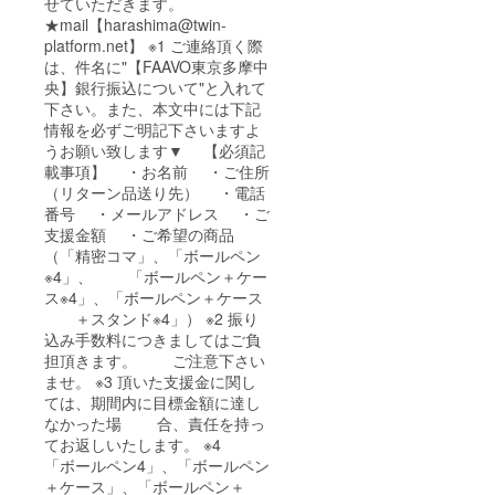
せていただきます。
★mail【harashima@twin-
platform.net】 ※1 ご連絡頂く際
は、件名に"【FAAVO東京多摩中
央】銀行振込について"と入れて
下さい。また、本文中には下記
情報を必ずご明記下さいますよ
うお願い致します▼ 【必須記
載事項】 ・お名前 ・ご住所
（リターン品送り先） ・電話
番号 ・メールアドレス ・ご
支援金額 ・ご希望の商品
（「精密コマ」、「ボールペン
※4」、 「ボールペン＋ケー
ス※4」、「ボールペン＋ケース
＋スタンド※4」） ※2 振り
込み手数料につきましてはご負
担頂きます。 ご注意下さい
ませ。 ※3 頂いた支援金に関し
ては、期間内に目標金額に達し
なかった場 合、責任を持っ
てお返しいたします。 ※4
「ボールペン4」、「ボールペン
＋ケース」、「ボールペン＋