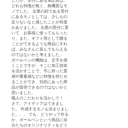
したが、受付にある筆記具は、
どれも特徴が無く、無機質なモ
ノでした。 企業の顔である受付
にあるモノとしては、少しもの
足りないなと感じたことが何度
かありました。 企業の受付に置
いて、お客様に使ってもらった
り、また、ギフト用として贈る
ことができるような商品にすれ
ば、みなさんに喜んでもらえる
のではないかと考えました。
ボールペンの機能は、文字を描
くことですが、そこに加工技術
を活かすことで、手に持った質
感や重量感などに特徴を持たせ
ることができ、目的にあった商
品が提供できるのではないかと
思いました。
職人のこだわりを活かして！
さて、アイディアはできまし
た。 作成するモノも決まりまし
た。。。 でも、どうやって作る
か、ボールペンという商品に自
分たちのオリジナリティをどう