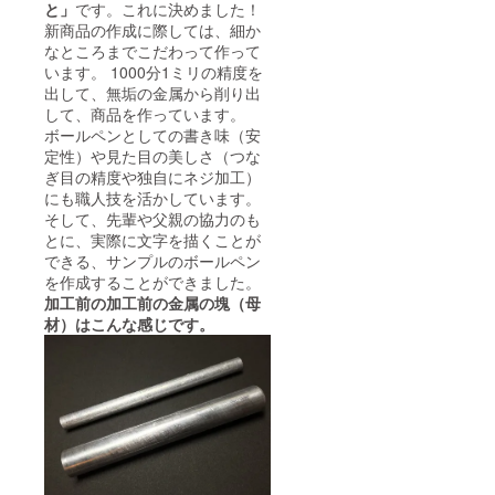
と」
です。これに決めました！
新商品の作成に際しては、細か
なところまでこだわって作って
います。 1000分1ミリの精度を
出して、無垢の金属から削り出
して、商品を作っています。
ボールペンとしての書き味（安
定性）や見た目の美しさ（つな
ぎ目の精度や独自にネジ加工）
にも職人技を活かしています。
そして、先輩や父親の協力のも
とに、実際に文字を描くことが
できる、サンプルのボールペン
を作成することができました。
加工前の加工前の金属の塊（母
材）はこんな感じです。